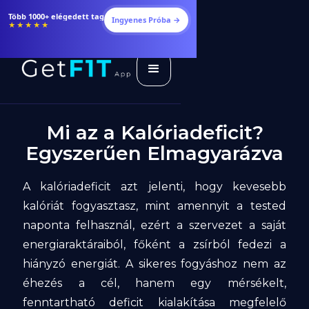
Étrendek, receptek és edzéstervek
Ingyenes Próba →
★★★★★
Mi az a Kalóriadeficit?
Egyszerűen Elmagyarázva
A kalóriadeficit azt jelenti, hogy kevesebb
kalóriát fogyasztasz, mint amennyit a tested
naponta felhasznál, ezért a szervezet a saját
energiaraktáraiból, főként a zsírból fedezi a
hiányzó energiát. A sikeres fogyáshoz nem az
éhezés a cél, hanem egy mérsékelt,
fenntartható deficit kialakítása megfelelő