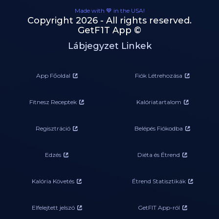
Made with 💙 in the USA!
Copyright 2026 - All rights reserved.
GetF1T App ©
Lábjegyzet Linkek
App Főoldal
Fiók Létrehozása
Fitnesz Receptek
Kalóriatartalom
Regisztráció
Belépés Fiókodba
Edzés
Diéta és Étrend
Kalória Követés
Étrend Statisztikák
Elfelejtett jelszó
GetFIT App-ról