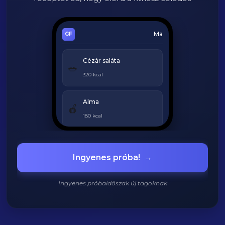
Ma
Cézár saláta
🥗
320 kcal
Alma
🍎
180 kcal
Grillezett csirke
🍗
Ingyenes próba!
→
420 kcal
Ingyenes próbaidőszak új tagoknak
920
/
2200
kcal