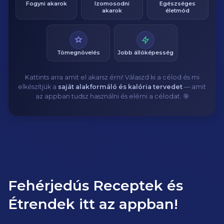
Fogyni akarok
Izomosodni
Egészséges
akarok
életmód
Tömegnövelés
Jobb állóképesség
Kattints arra amit el akarsz érni! Válaszd ki a célod és mi
elkészítjük a
saját alakformáló és kalória tervedet
— amit
az appban tudsz használni és elérni a célodat. 🎯
Fehérjedús Receptek és
Étrendek itt az appban!