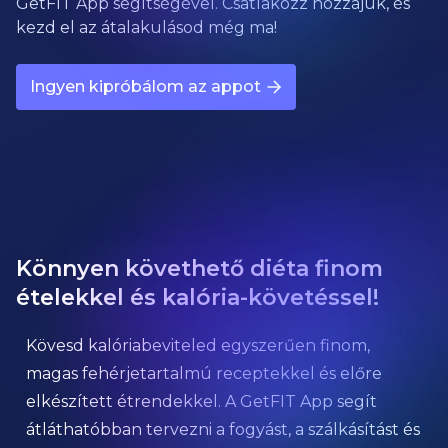
GetFIT App segítségével. Csatlakozz hozzájuk, és
kezd el az átalakulásod még ma!
Ingyen kipróbálom az appot
Könnyen követhető diéta finom
ételekkel és kalória-követéssel!
Kövesd kalóriabeviteled egyszerűen finom,
magas fehérjetartalmú receptekkel és előre
elkészített étrendekkel. A GetFIT App segít
átláthatóbban tervezni a fogyást, a szálkásítást és