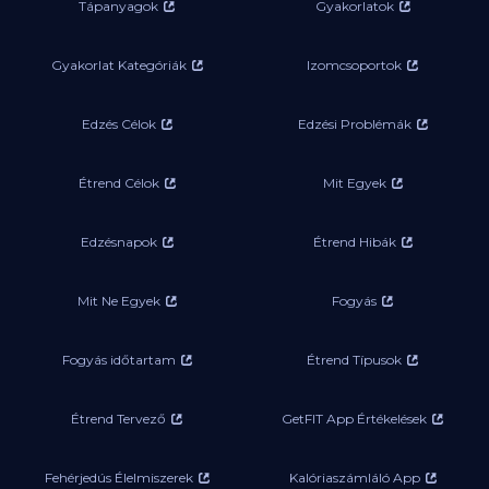
Tápanyagok
Gyakorlatok
Gyakorlat Kategóriák
Izomcsoportok
Edzés Célok
Edzési Problémák
Étrend Célok
Mit Egyek
Edzésnapok
Étrend Hibák
Mit Ne Egyek
Fogyás
Fogyás időtartam
Étrend Típusok
Étrend Tervező
GetFIT App Értékelések
Fehérjedús Élelmiszerek
Kalóriaszámláló App