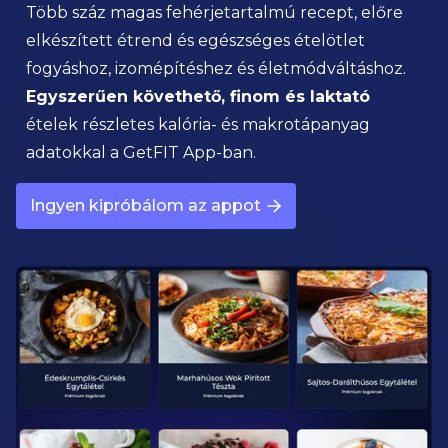
Több száz magas fehérjetartalmú recept, előre
elkészített étrend és egészséges ételötlet
fogyáshoz, izomépítéshez és életmódváltáshoz.
Egyszerűen követhető, finom és laktató
ételek részletes kalória- és makrotápanyag
adatokkal a GetFIT App-ban.
Ingyen kipróbálom az appot