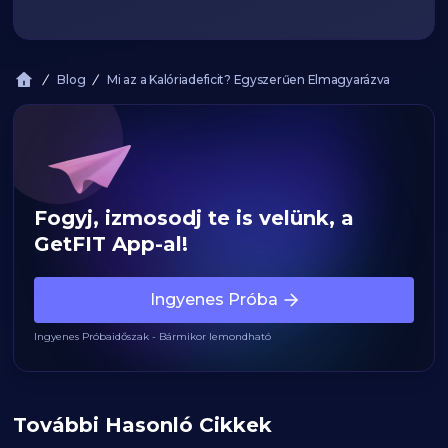
Blog
Mi az a Kalóriadeficit? Egyszerűen Elmagyarázva
Fogyj, izmosodj te is velünk, a
GetFIT App-al!
Ingyenes Próba
Ingyenes Próbaidőszak - Bármikor lemondható
További Hasonló Cikkek