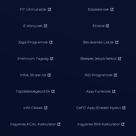
FIT-Útmutatók
Edzéstervek
E-Könyvek
Étrend
Jóga Programok
Bevásárlási Listák
Prémium Tagság
Belépés Jelszó Nélkül
Infók Stripe-ról
Női Programok
Táplálékkiegészítők
App Funkciók
Infó Cikkek
GeFIT App (Eredeti Nyelv)
Ingyenes KCAL Kalkulátor
Ingyenes BMI Kalkulátor