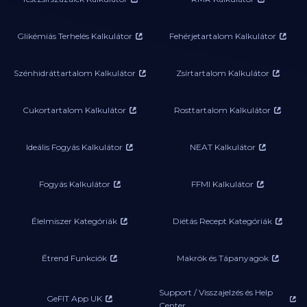
Glikémiás Terhelés Kalkulátor
Fehérjetartalom Kalkulátor
Szénhidráttartalom Kalkulátor
Zsírtartalom Kalkulátor
Cukortartalom Kalkulátor
Rosttartalom Kalkulátor
Ideális Fogyás Kalkulátor
NEAT Kalkulátor
Fogyás Kalkulátor
FFMI Kalkulátor
Élelmiszer Kategóriák
Diétás Recept Kategóriák
Étrend Funkciók
Makrók és Tápanyagok
Support / Visszajelzés és Help
GeFIT App UK
Center