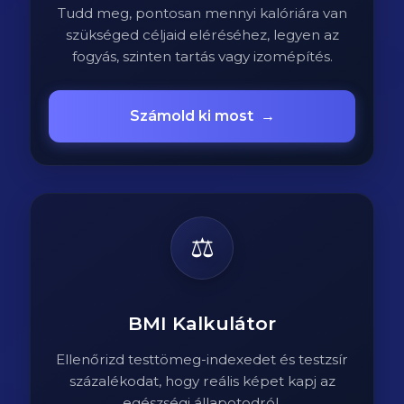
Tudd meg, pontosan mennyi kalóriára van
szükséged céljaid eléréséhez, legyen az
fogyás, szinten tartás vagy izomépítés.
Számold ki most
→
⚖️
BMI Kalkulátor
Ellenőrizd testtömeg-indexedet és testzsír
százalékodat, hogy reális képet kapj az
egészségi állapotodról.