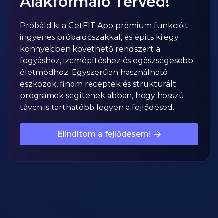
Alakformáló Terved!
Próbáld ki a GetFIT App prémium funkcióit
ingyenes próbaidőszakkal, és építs ki egy
könnyebben követhető rendszert a
fogyáshoz, izomépítéshez és egészségesebb
életmódhoz. Egyszerűen használható
eszközök, finom receptek és strukturált
programok segítenek abban, hogy hosszú
távon is tarthatóbb legyen a fejlődésed.
Elindítom a fejlődésem!