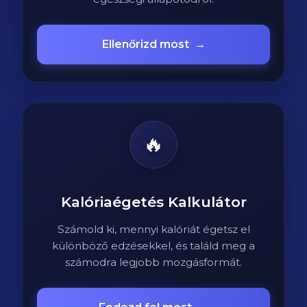
Ellenőrizd most
→
🔥
Kalóriaégetés Kalkulátor
Számold ki, mennyi kalóriát égetsz el
különböző edzésekkel, és találd meg a
számodra legjobb mozgásformát.