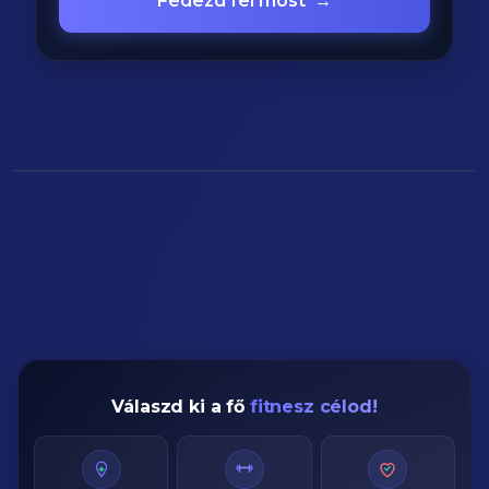
Fedezd fel most
→
Válaszd ki a fő
fitnesz célod!