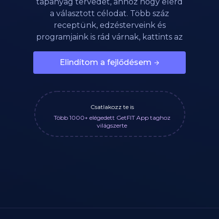
tápanyag tervedet, ahhoz hogy elérd
a választott célodat. Több száz
receptünk, edzésterveink és
programjaink is rád várnak, kattints az
alábbi gombra!
Elindítom a fejlődésem
Csatlakozz te is
Több 1000+ elégedett GetFIT App taghoz
világszerte