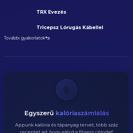
TRX Evezés
Tricepsz Lórugás Kábellel
További gyakorlatok
📱
Egyszerű
kalóriaszámlálás
Appunk kalória és tápanyag tervet, több száz
receptet ad, hogy elérd a fitnesz célodat!