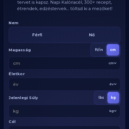
tervet is kapsz. Napi Kalóriacél, 300+ recept,
étrendek, edzéstervek... töltsd ki a mezőket!
Nem
Férfi
Nő
Magasság
ft/in
cm
cm
Életkor
év
Jelenlegi Súly
lbs
kg
kg
Cél