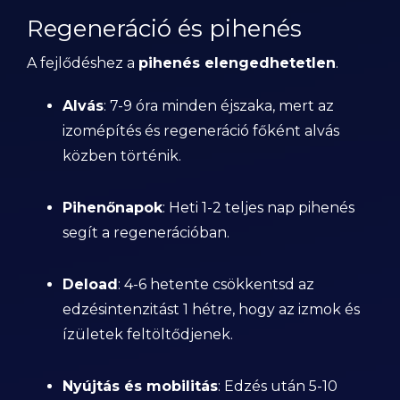
Regeneráció és pihenés
A fejlődéshez a
pihenés elengedhetetlen
.
Alvás
: 7-9 óra minden éjszaka, mert az
izomépítés és regeneráció főként alvás
közben történik.
Pihenőnapok
: Heti 1-2 teljes nap pihenés
segít a regenerációban.
Deload
: 4-6 hetente csökkentsd az
edzésintenzitást 1 hétre, hogy az izmok és
ízületek feltöltődjenek.
Nyújtás és mobilitás
: Edzés után 5-10