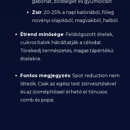
gabonát, zöldséget és gyümölcsöt.
Zsír
: 20-25% a napi kalóriából, főleg
növényi olajokból, magvakból, halból.
Étrend minősége
: Feldolgozott ételek,
cukros italok hátráltatják a célodat.
Törekedj természetes, magas tápértékű
ételekre.
Fontos megjegyzés
: Spot reduction nem
létezik. Csak az egész test zsírvesztésével
és az izomépítéssel érhető el tónusos
comb és popsi.