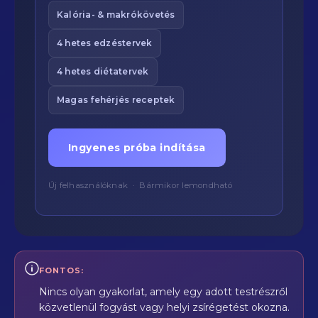
Kalória- & makrókövetés
4 hetes edzéstervek
4 hetes diétatervek
Magas fehérjés receptek
Ingyenes próba indítása
Új felhasználóknak · Bármikor lemondható
FONTOS:
Nincs olyan gyakorlat, amely egy adott testrészről
közvetlenül fogyást vagy helyi zsírégetést okozna.