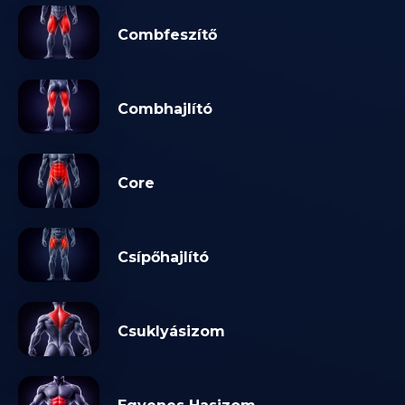
Combfeszítő
Combhajlító
Core
Csípőhajlító
Csuklyásizom