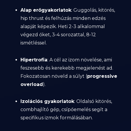
Alap erőgyakorlatok
: Guggolás, kitörés,
hip thrust és felhúzás minden edzés
alapját képezik. Heti 2-3 alkalommal
végezd őket, 3-4 sorozattal, 8-12
ismétléssel.
Hipertrofia
: A cél az izom növelése, ami
feszesebb és kerekebb megjelenést ad.
Fokozatosan növeld a súlyt (
progressive
overload
).
Izolációs gyakorlatok
: Oldalsó kitörés,
combhajlító gép, csípőemelés segít a
specifikus izmok formálásában.