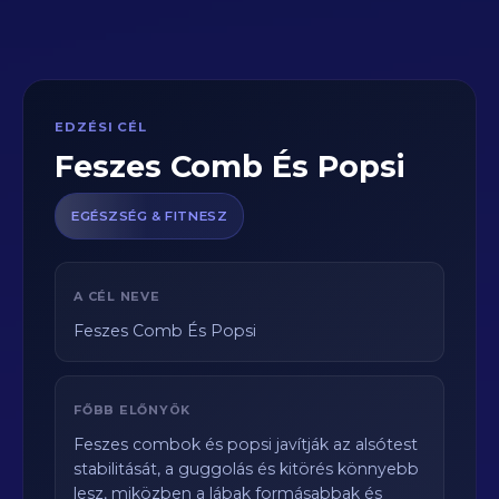
EDZÉSI CÉL
Feszes Comb És Popsi
EGÉSZSÉG & FITNESZ
A CÉL NEVE
Feszes Comb És Popsi
FŐBB ELŐNYÖK
Feszes combok és popsi javítják az alsótest
stabilitását, a guggolás és kitörés könnyebb
lesz, miközben a lábak formásabbak és