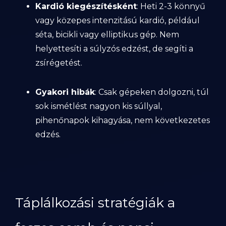
Kardió kiegészítésként
: Heti 2-3 könnyű
vagy közepes intenzitású kardió, például
séta, bicikli vagy elliptikus gép. Nem
helyettesíti a súlyzós edzést, de segíti a
zsírégetést.
Gyakori hibák
: Csak gépeken dolgozni, túl
sok ismétlést nagyon kis súllyal,
pihenőnapok kihagyása, nem következetes
edzés.
Táplálkozási stratégiák a