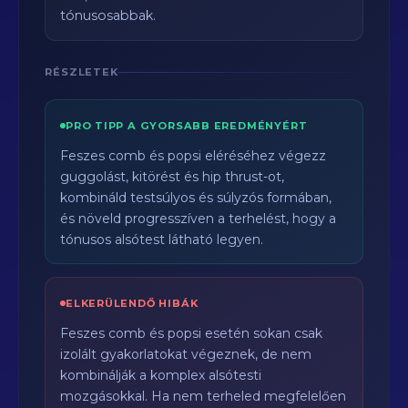
tónusosabbak.
RÉSZLETEK
PRO TIPP A GYORSABB EREDMÉNYÉRT
Feszes comb és popsi eléréséhez végezz
guggolást, kitörést és hip thrust-ot,
kombináld testsúlyos és súlyzós formában,
és növeld progresszíven a terhelést, hogy a
tónusos alsótest látható legyen.
ELKERÜLENDŐ HIBÁK
Feszes comb és popsi esetén sokan csak
izolált gyakorlatokat végeznek, de nem
kombinálják a komplex alsótesti
mozgásokkal. Ha nem terheled megfelelően