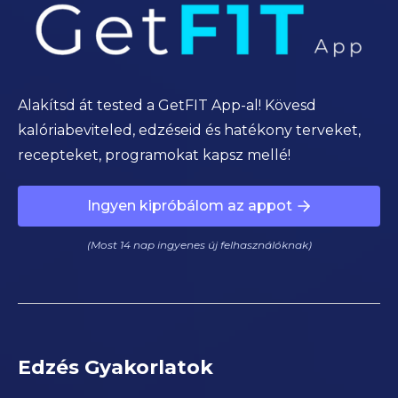
Alakítsd át tested a GetFIT App-al! Kövesd
kalóriabeviteled, edzéseid és hatékony terveket,
recepteket, programokat kapsz mellé!
Ingyen kipróbálom az appot
(Most 14 nap ingyenes új felhasználóknak)
Edzés Gyakorlatok