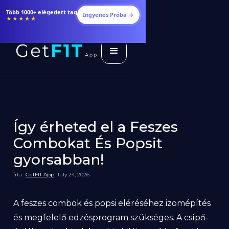
Több 1000+ elégedett tag
Ingyenes Próba →
★★★★★
Így érheted el a Feszes
Combokat És Popsit
gyorsabban!
Írta:
GetFIT App
July 24, 2026
A feszes combok és popsi eléréséhez izomépítés
és megfelelő edzésprogram szükséges. A csípő-