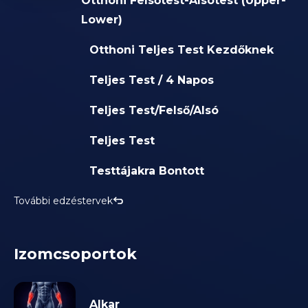
Otthoni Felsőtest-Alsótest (Upper-
Lower)
Otthoni Teljes Test Kezdőknek
Teljes Test / 4 Napos
Teljes Test/Felső/Alsó
Teljes Test
Testtájakra Bontott
További edzéstervek
Izomcsoportok
Alkar