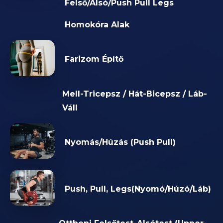
Felső/Alsó/Push Pull Legs
Homokóra Alak
Farizom Építő
Mell-Tricepsz / Hát-Bicepsz / Láb-
Váll
Nyomás/Húzás (Push Pull)
Push, Pull, Legs(Nyomó/Húzó/Láb)