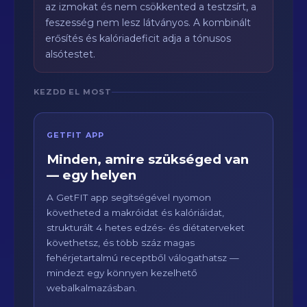
az izmokat és nem csökkented a testzsírt, a
feszesség nem lesz látványos. A kombinált
erősítés és kalóriadeficit adja a tónusos
alsótestet.
KEZDD EL MOST
GETFIT APP
Minden, amire szükséged van
— egy helyen
A GetFIT app segítségével nyomon
követheted a makróidat és kalóriáidat,
strukturált 4 hetes edzés- és diétaterveket
követhetsz, és több száz magas
fehérjetartalmú receptből válogathatsz —
mindezt egy könnyen kezelhető
webalkalmazásban.