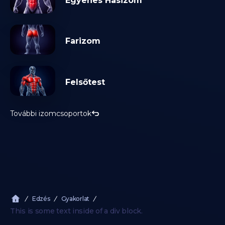
Egyenes Hasizom
Farizom
Felsőtest
További izomcsoportok
Edzés
Gyakorlat
This is some text inside of a div block.