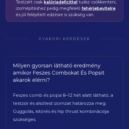
Testzsírt csak
kalóriadeficittel
tudsz csökkenteni,
izomépítéshez pedig megfelelő
fehérjebevitelre
és jól felépített edzésre is szükség van.
GYAKORI KÉRDÉSEK
Milyen gyorsan látható eredmény
amikor Feszes Combokat És Popsit
akarok elérni?
Feszes comb és popsi 8–12 hét alatt látható, a
testzsír és alsótest izomzat határozza meg.
Guggolás, kitörés és hip thrust kombinációja
szükséges.