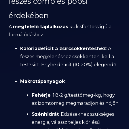
feszes comb és popsi
érdekében
A
megfelelő táplálkozás
kulcsfontosságú a
formálódáshoz.
Kalóriadeficit a zsírcsökkentéshez
: A
feszes megjelenéshez csökkenteni kell a
testzsírt. Enyhe deficit (10-20%) elegendő.
Makrotápanyagok
:
Fehérje
: 1,8-2 g/testtömeg-kg, hogy
az izomtömeg megmaradjon és nőjön.
Szénhidrát
: Edzésekhez szükséges
energia, válassz teljes kiőrlésű