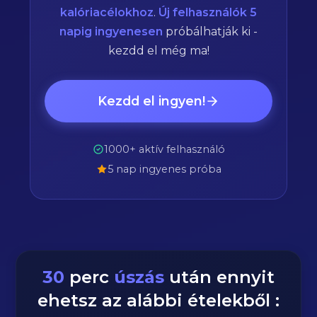
kalóriacélokhoz
.
Új felhasználók 5
napig ingyenesen
próbálhatják ki -
kezdd el még ma!
Kezdd el ingyen!
1000+ aktív felhasználó
5 nap ingyenes próba
30
perc
úszás
után ennyit
ehetsz az alábbi ételekből :