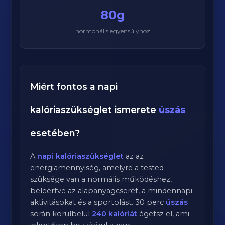
80g
hormonális egyensúlyhoz
Miért fontos a napi
kalóriaszükséglet ismerete
úszás
esetében?
A
napi kalóriaszükséglet
az az
energiamennyiség, amelyre a tested
szüksége van a normális működéshez,
beleértve az alapanyagcserét, a mindennapi
aktivitásokat és a sportolást.
30
perc
úszás
során körülbelül
240
kalóriát
égetsz el, ami