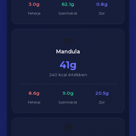
3.0g
62.1g
0.8g
Fehérje
Szénhidrát
Zsír
🥜
Mandula
41g
240 kcal értékben
8.6g
9.0g
20.5g
Fehérje
Szénhidrát
Zsír
🥛