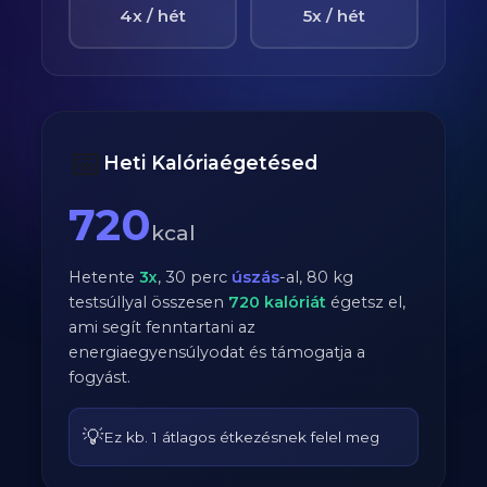
4x / hét
5x / hét
📅
Heti Kalóriaégetésed
720
kcal
Hetente
3
x
,
30
perc
úszás
-al,
80
kg
testsúllyal összesen
720
kalóriát
égetsz el,
ami segít fenntartani az
energiaegyensúlyodat és támogatja a
fogyást.
💡
Ez kb. 1 átlagos étkezésnek felel meg