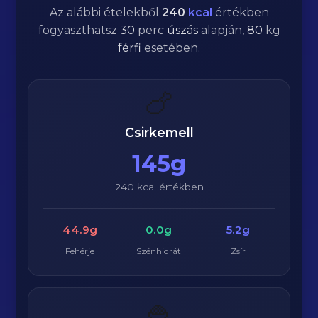
Az alábbi ételekből
240
kcal
értékben
fogyaszthatsz
30
perc
úszás
alapján,
80
kg
férfi
esetében.
🍗
Csirkemell
145g
240 kcal értékben
44.9g
0.0g
5.2g
Fehérje
Szénhidrát
Zsír
🍚