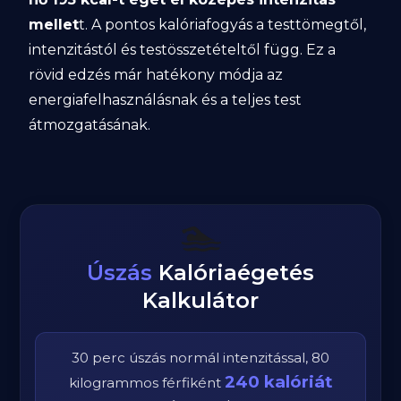
mellet
t. A pontos kalóriafogyás a testtömegtől,
intenzitástól és testösszetételtől függ. Ez a
rövid edzés már hatékony módja az
energiafelhasználásnak és a teljes test
átmozgatásának.
🏊
Úszás
Kalóriaégetés
Kalkulátor
30
perc
úszás
normál
intenzitással,
80
240
kalóriát
kilogrammos
férfi
ként