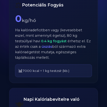
⚖️
Potenciális Fogyás
0
kg/hó
Ha kalóriadeficitben vagy (kevesebbet
eszel, mint amennyit égetsz),
80
kg
testsúllyal havi
0.4
kg fogyást
érhetsz el. Ez
az érték csak a
úszás
ból származó extra
kalóriaégetést mutatja, egészséges
táplálkozás mellett.
📊
7000 kcal = 1 kg testzsír (kb.)
Napi Kalóriabevitelre való
🍽️