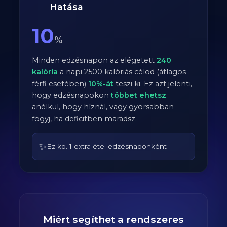
Hatása
10
%
Minden edzésnapon az elégetett
240
kalória
a napi
2500
kalóriás célod (átlagos
férfi
esetében)
10
%-át
teszi ki. Ez azt jelenti,
hogy edzésnapokon
többet ehetsz
anélkül, hogy híznál, vagy gyorsabban
fogyj, ha deficitben maradsz.
✨
Ez kb. 1 extra étel edzésnaponként
Miért segíthet a rendszeres