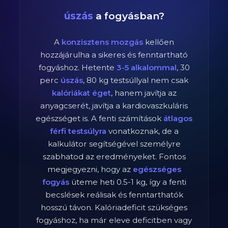
úszás
a fogyásban?
A
konzisztens mozgás
kellően
hozzájárulha a sikeres és fenntartható
fogyáshoz. Hetente
3-5 alkalommal
,
30
perc
úszás
,
80
kg testsúllyal nem csak
kalóriákat éget
, hanem javítja az
anyagcserét, javítja a kardiovaszkuláris
egészséget is. A fenti számítások
átlagos
férfi
testsúlyra
vonatkoznak, de a
kalkulátor segítségével személyre
szabhatod az eredményeket. Fontos
megjegyezni, hogy az
egészséges
fogyás
üteme heti 0.5-1 kg, így a fenti
becslések reálisak és fenntarthatók
hosszú távon. Kalóriadeficit szükséges
fogyáshoz, ha már eleve deficitben vagy