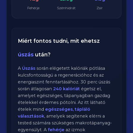
Fehérje
Szénhidrát
Zsír
Miért fontos tudni, mit ehetsz
úszás
után?
A
Úszás
során elégetett kalóriák pótlása
kulcsfontosságú a regenerációhoz és az
energiaszint fenntartásához.
30
perc
úszás
során átlagosan
240
kalóriát
égetsz el,
amelyet egészséges, tápanyagban gazdag
ételekkel érdemes pótolni. Az itt látható
ételek mind
egészséges, tápláló
választások
, amelyek segítenek elérni a
tested számára szükséges makrotápanyag-
egyensúlyt. A
fehérje
az izmok