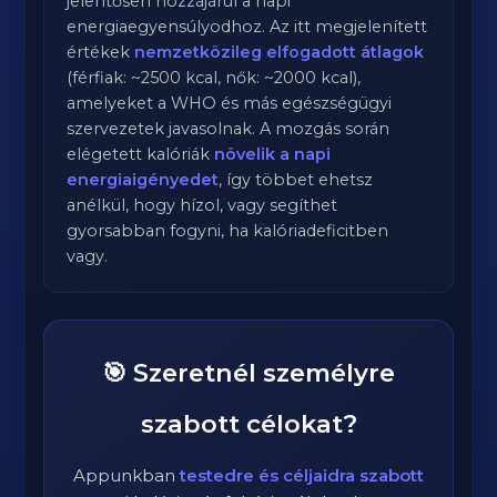
jelentősen hozzájárul a napi
energiaegyensúlyodhoz. Az itt megjelenített
értékek
nemzetközileg elfogadott átlagok
(férfiak: ~2500 kcal, nők: ~2000 kcal),
amelyeket a WHO és más egészségügyi
szervezetek javasolnak. A mozgás során
elégetett kalóriák
növelik a napi
energiaigényedet
, így többet ehetsz
anélkül, hogy hízol, vagy segíthet
gyorsabban fogyni, ha kalóriadeficitben
vagy.
🎯 Szeretnél személyre
szabott célokat?
Appunkban
testedre és céljaidra szabott