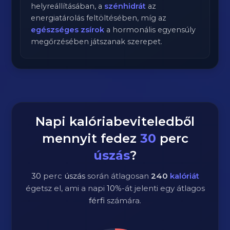
helyreállításában, a
szénhidrát
az
energiatárolás feltöltésében, míg az
egészséges zsírok
a hormonális egyensúly
megőrzésében játszanak szerepet.
Napi kalóriabeviteledből
mennyit fedez
30
perc
úszás
?
30
perc
úszás
során átlagosan
240
kalóriát
égetsz el, ami a napi
10
%-át jelenti egy átlagos
férfi
számára.