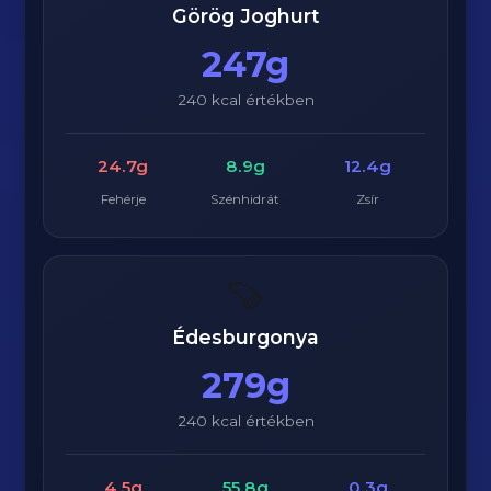
Görög Joghurt
247g
240 kcal értékben
24.7g
8.9g
12.4g
Fehérje
Szénhidrát
Zsír
🍠
Édesburgonya
279g
240 kcal értékben
4.5g
55.8g
0.3g