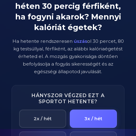
héten
30
percig
férfiként
,
ha fogyni akarok? Mennyi
kalóriát égetek?
Ha hetente rendszeresen
úszás
ol
30
percet,
80
kg testsúllyal,
férfi
ként, az alábbi kalóriaégetést
érheted el. A mozgás gyakorisága döntően
befolyásolja a fogyás sikerességét és az
egészségi állapotod javulását.
HÁNYSZOR VÉGZED EZT A
SPORTOT HETENTE?
2x / hét
3x / hét