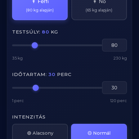
👨 Férfi
👩 Nő
(80 kg alapján)
(65 kg alapján)
TESTSÚLY:
80
KG
35 kg
230 kg
IDŐTARTAM:
30
PERC
1 perc
120 perc
INTENZITÁS
🟢 Alacsony
🟡 Normál