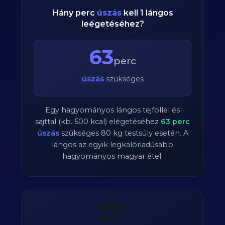
Hány perc
úszás
kell 1 lángos
leégetéséhez?
63
perc
úszás
szükséges
Egy hagyományos lángos tejföllel és
sajttal (kb. 500 kcal) elégetéséhez
63
perc
úszás
szükséges
80
kg testsúly esetén. A
lángos az egyik legkalóriadúsabb
hagyományos magyar étel.
🍺