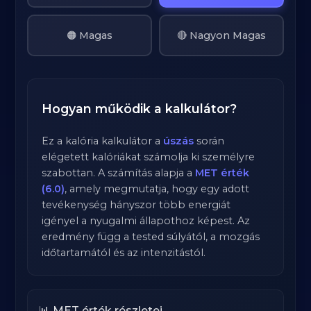
🟠 Magas
🔴 Nagyon Magas
Hogyan működik a kalkulátor?
Ez a kalória kalkulátor a
úszás
során
elégetett kalóriákat számolja ki személyre
szabottan. A számítás alapja a
MET érték
(6.0)
, amely megmutatja, hogy egy adott
tevékenység hányszor több energiát
igényel a nyugalmi állapothoz képest. Az
eredmény függ a tested súlyától, a mozgás
időtartamától és az intenzitástól.
📊 MET érték részletei