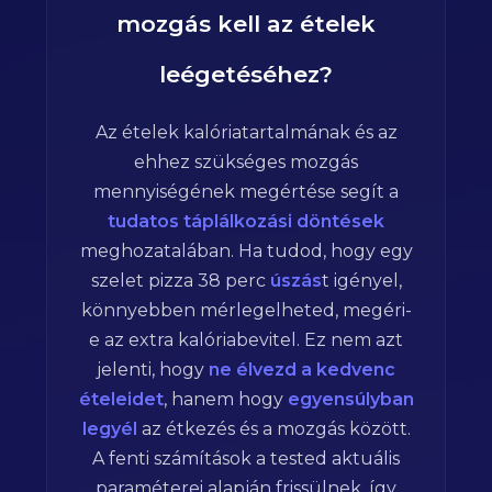
mozgás kell az ételek
leégetéséhez?
Az ételek kalóriatartalmának és az
ehhez szükséges mozgás
mennyiségének megértése segít a
tudatos táplálkozási döntések
meghozatalában. Ha tudod, hogy egy
szelet pizza
38
perc
úszás
t igényel,
könnyebben mérlegelheted, megéri-
e az extra kalóriabevitel. Ez nem azt
jelenti, hogy
ne élvezd a kedvenc
ételeidet
, hanem hogy
egyensúlyban
legyél
az étkezés és a mozgás között.
A fenti számítások a tested aktuális
paraméterei alapján frissülnek, így