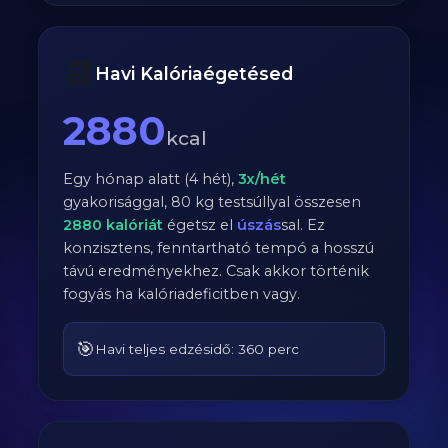
📆
Havi Kalóriaégetésed
2880
kcal
Egy hónap alatt (4 hét),
3
x/hét
gyakorisággal,
80
kg testsúllyal összesen
2880
kalóriát
égetsz el
úszás
sal. Ez
konzisztens, fenntartható tempó a hosszú
távú eredményekhez. Csak akkor történik
fogyás ha kalóriadeficitben vagy.
🎯
Havi teljes edzésidő: 360 perc