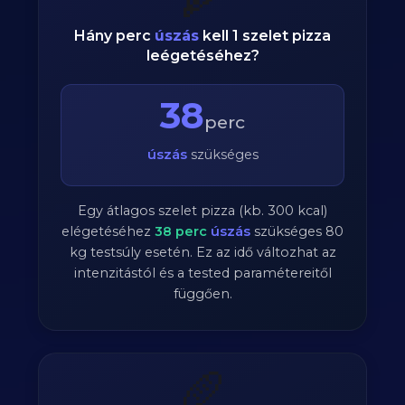
Hány perc
úszás
kell 1 szelet pizza
leégetéséhez?
38
perc
úszás
szükséges
Egy átlagos szelet pizza (kb. 300 kcal)
elégetéséhez
38
perc
úszás
szükséges
80
kg testsúly esetén. Ez az idő változhat az
intenzitástól és a tested paramétereitől
függően.
🥖