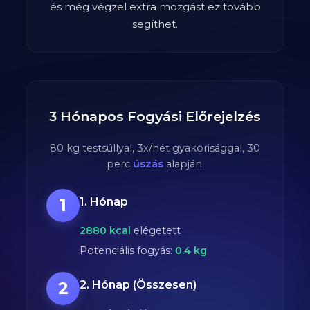
és még végzel extra mozgást ez tovább
segíthet.
3 Hónapos Fogyási Előrejelzés
80
kg testsúllyal,
3
x/hét gyakorisággal,
30
perc
úszás
alapján.
1
1. Hónap
2880
kcal
elégetett
Potenciális fogyás:
0.4
kg
2
2. Hónap (Összesen)