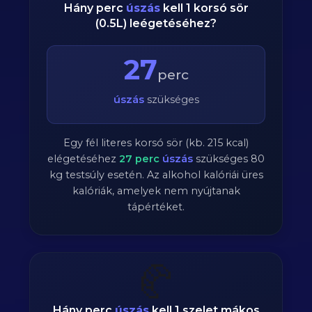
Hány perc
úszás
kell 1 korsó sör
(0.5L) leégetéséhez?
27
perc
úszás
szükséges
Egy fél literes korsó sör (kb. 215 kcal)
elégetéséhez
27
perc
úszás
szükséges
80
kg testsúly esetén. Az alkohol kalóriái üres
kalóriák, amelyek nem nyújtanak
tápértéket.
🥐
Hány perc
úszás
kell 1 szelet mákos