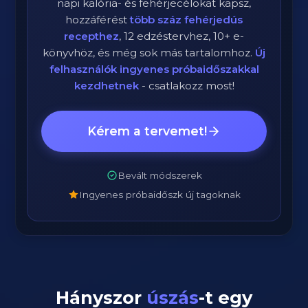
napi kalória- és fehérjecélokat kapsz,
hozzáférést
több száz fehérjedús
recepthez
, 12 edzéstervhez, 10+ e-
könyvhöz, és még sok más tartalomhoz.
Új
felhasználók ingyenes próbaidőszakkal
kezdhetnek
- csatlakozz most!
Kérem a tervemet!
Bevált módszerek
Ingyenes próbaidőszk új tagoknak
Hányszor
úszás
-t egy