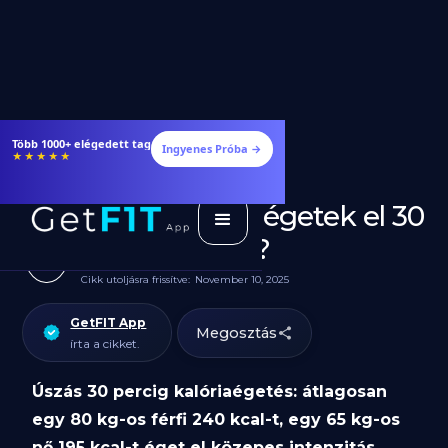
Több 1000+ elégedett tag
Ingyenes Próba →
★★★★★
Hány kalóriát égetek el 30
perc úszással?
Cikk utoljásra frissítve:
November 10, 2025
GetFIT App
Megosztás
írta a cikket.
Úszás 30 percig kalóriaégetés: átlagosan
egy 80 kg-os férfi 240 kcal-t, egy 65 kg-os
nő 195 kcal-t éget el közepes intenzitás