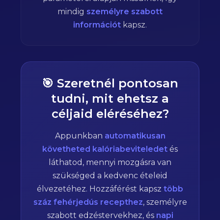
mindig
személyre szabott
információt
kapsz.
🎯 Szeretnél pontosan
tudni, mit ehetsz a
céljaid eléréséhez?
Appunkban
automatikusan
követheted kalóriabeviteledet
és
láthatod, mennyi mozgásra van
szükséged a kedvenc ételeid
élvezetéhez. Hozzáférést kapsz
több
száz fehérjedús recepthez
, személyre
szabott edzéstervekhez, és
napi