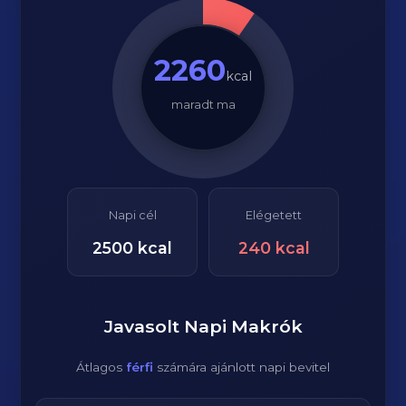
2260
kcal
maradt ma
Napi cél
Elégetett
2500
kcal
240
kcal
Javasolt Napi Makrók
Átlagos
férfi
számára ajánlott napi bevitel