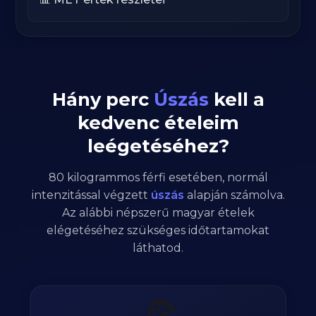
Hány perc
Úszás
kell a
kedvenc ételeim
leégetéséhez?
80
kilogrammos
férfi
esetében,
normál
intenzitással végzett
úszás
alapján számolva.
Az alábbi népszerű magyar ételek
elégetéséhez szükséges időtartamokat
láthatod.
🍕