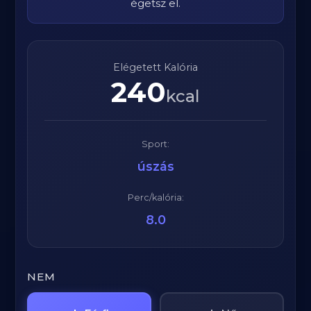
égetsz el.
Elégetett Kalória
240
kcal
Sport:
úszás
Perc/kalória:
8.0
NEM