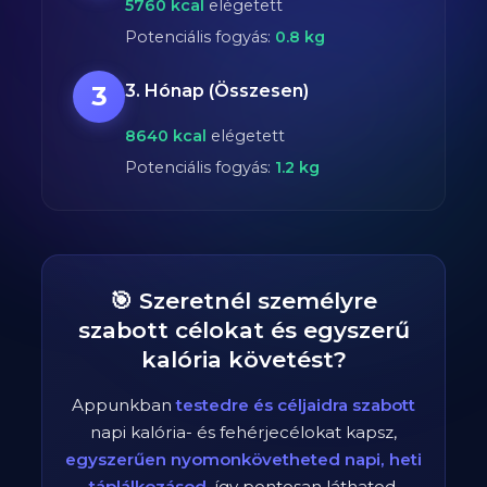
5760
kcal
elégetett
Potenciális fogyás:
0.8
kg
3
3. Hónap (Összesen)
8640
kcal
elégetett
Potenciális fogyás:
1.2
kg
🎯 Szeretnél személyre
szabott célokat és egyszerű
kalória követést?
Appunkban
testedre és céljaidra szabott
napi kalória- és fehérjecélokat kapsz,
egyszerűen nyomonkövetheted napi, heti
táplálkozásod
, így pontosan láthatod,