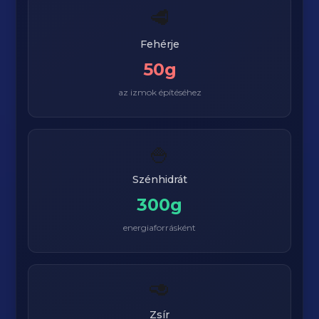
🥩
Fehérje
50g
az izmok építéséhez
🍚
Szénhidrát
300g
energiaforrásként
🥑
Zsír