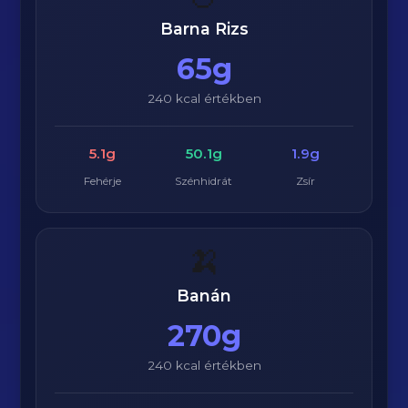
Barna Rizs
65g
240 kcal értékben
5.1g
50.1g
1.9g
Fehérje
Szénhidrát
Zsír
🍌
Banán
270g
240 kcal értékben