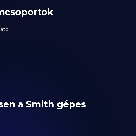
omcsoportok
gató
sen a Smith gépes