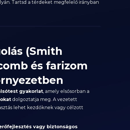
lyán. Tartsd a térdeket megfelelő irányban
olás (Smith
comb és farizom
környezetben
alsótest gyakorlat
, amely elsősorban a
mokat
dolgoztatja meg. A vezetett
lasztás lehet kezdőknek vagy célzott
erőfejlesztés vagy biztonságos