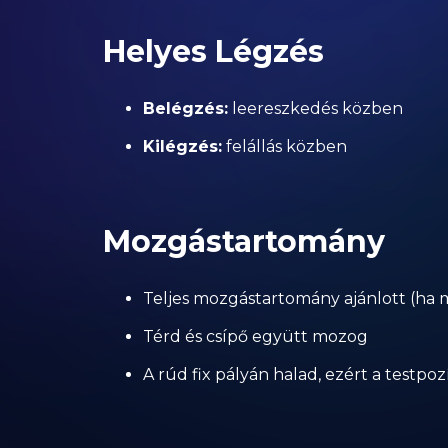
Helyes Légzés
Belégzés:
leereszkedés közben
Kilégzés:
felállás közben
Mozgástartomány
Teljes mozgástartomány ajánlott (ha m
Térd és csípő együtt mozog
A rúd fix pályán halad, ezért a testpo