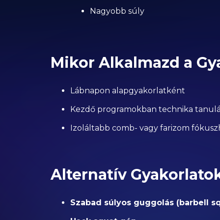
Nagyobb súly
Mikor Alkalmazd a Gy
Lábnapon alapgyakorlatként
Kezdő programokban technika tanulá
Izoláltabb comb- vagy farizom fókus
Alternatív Gyakorlato
Szabad súlyos guggolás (barbell s