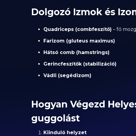
Dolgozó Izmok és Iz
Quadriceps (combfeszítő)
– fő moz
Farizom (gluteus maximus)
Hátsó comb (hamstrings)
Gerincfeszítők (stabilizáció)
Vádli (segédizom)
Hogyan Végezd Helye
guggolást
Kiinduló helyzet