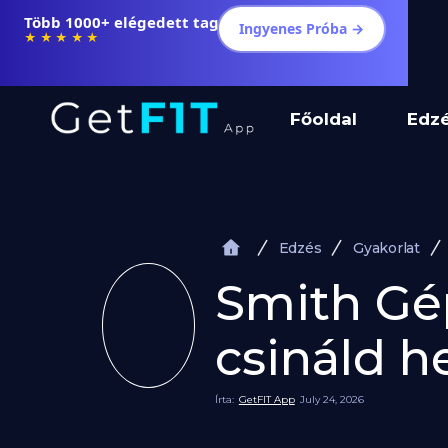
Több 1000+ elégedett tag
Ingyenes Próba →
★★★★★
Főoldal
Edz
Edzés
Gyakorlat
Smith Gép
csináld h
Írta:
GetFIT App
July 24, 2026