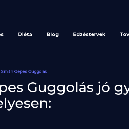
és
Diéta
Blog
Edzéstervek
Tov
Smith Gépes Guggolás
es Guggolás jó gy
elyesen: