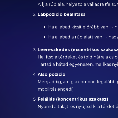
Állj a rúd alá, helyezd a válladra (fels
Lábpozíció beállítása
Ha a lábad kicsit előrébb van → 
Ha a lábad a rúd alatt van → n
Leereszkedés (excentrikus szakasz
Hajlítsd a térdeket és told hátra a csíp
Tartsd a hátad egyenesen, mellkas nyi
Alsó pozíció
Menj addig, amíg a combod legalább p
mobilitás engedi).
Felállás (koncentrikus szakasz)
Nyomd a talajt, és nyújtsd ki a térdet 