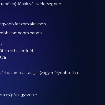
ő trapézra), lábak vállszélességben.
nagyobb farizom aktiváció
agyobb combdominancia
)
őt, mintha leülnél.
tva.
árhuzamos a talajjal (vagy mélyebbre, ha
és a csípőt egyszerre.