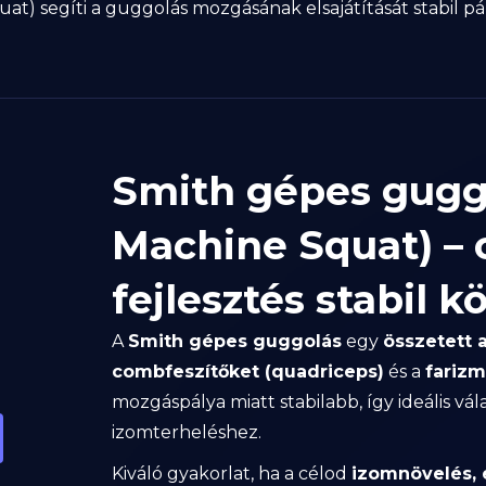
t) segíti a guggolás mozgásának elsajátítását stabil pá
Smith gépes gugg
Machine Squat) – 
fejlesztés stabil 
A
Smith gépes guggolás
egy
összetett 
combfeszítőket (quadriceps)
és a
fariz
mozgáspálya miatt stabilabb, így ideális vá
izomterheléshez.
Kiváló gyakorlat, ha a célod
izomnövelés, 