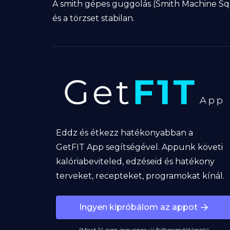
A smith gépes guggolás (Smith Machine Squa
és a törzset stabilan.
Eddz és étkezz hatékonyabban a
GetFIT App segítségével. Appunk követi
kalóriabeviteled, edzéseid és hatékony
terveket, recepteket, programokat kínál.
Ingyen kipróbálom az appot
(Most 14 nap ingyenes új felhasználóknak)