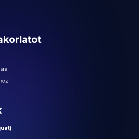
akorlatot
sra
zhoz
k
quat)