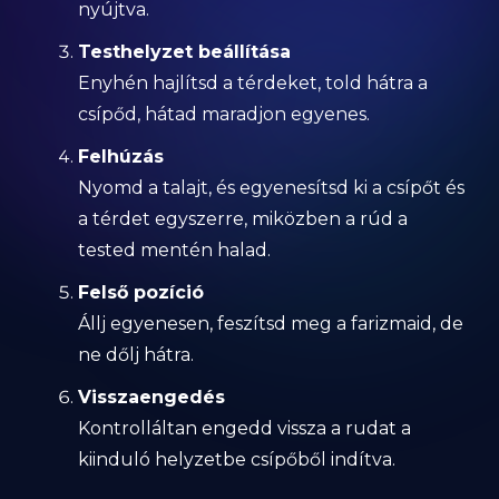
nyújtva.
Testhelyzet beállítása
Enyhén hajlítsd a térdeket, told hátra a
csípőd, hátad maradjon egyenes.
Felhúzás
Nyomd a talajt, és egyenesítsd ki a csípőt és
a térdet egyszerre, miközben a rúd a
tested mentén halad.
Felső pozíció
Állj egyenesen, feszítsd meg a farizmaid, de
ne dőlj hátra.
Visszaengedés
Kontrolláltan engedd vissza a rudat a
kiinduló helyzetbe csípőből indítva.