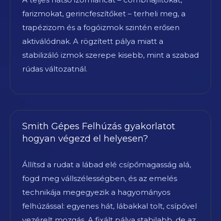
farizmokat, gerincfeszítőket – terheli meg, a
trapézizom és a fogóizmok szintén erősen
aktiválódnak. A rögzített pálya miatt a
stabilizáló izmok szerepe kisebb, mint a szabad
rúdas változatnál.
Smith Gépes Felhúzás gyakorlatot
hogyan végezd el helyesen?
Állítsd a rudat a lábad elé csípőmagasság alá,
fogd meg vállszélességben, és az emelés
technikája megegyezik a hagyományos
felhúzással: egyenes hát, lábakkal tolt, csípővel
vezérelt mozgás. A fixált pálya stabilabb, de az