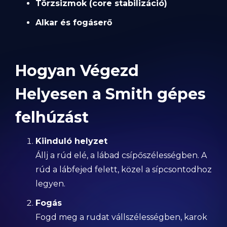
Törzsizmok (core stabilizáció)
Alkar és fogáserő
Hogyan Végezd
Helyesen a Smith gépes
felhúzást
Kiinduló helyzet
Állj a rúd elé, a lábad csípőszélességben. A
rúd a lábfejed felett, közel a sípcsontodhoz
legyen.
Fogás
Fogd meg a rudat vállszélességben, karok