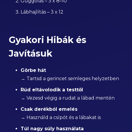
Guggolás – 3 x 8–10
Lábhajlítás – 3 x 12
Gyakori Hibák és
Javításuk
Görbe hát
→ Tartsd a gerincet semleges helyzetben
Rúd eltávolodik a testtől
→ Vezesd végig a rudat a lábad mentén
Csak derékból emelés
→ Használd a csípőt és a lábakat is
Túl nagy súly használata