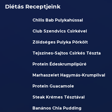
Diétás Receptjeink
Chilis Bab Pulykahússal
Club Szendvics Csirkével
Zöldséges Pulyka Pörkölt
Tejszínes-Sajtos Csirkés Tészta
Protein Édeskrumplipüré
Marhaszelet Hagymás-Krumplival
Protein Guacamole
Steak Krémes Tésztával
Banános Chia Pudding