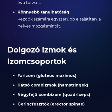
és a törzset.
Könnyebb tanulhatóság
Kezdők számára egyszerűbb elsajátítani a
helyes mozgásmintát.
Dolgozó Izmok és
Izomcsoportok
Farizom (gluteus maximus)
Hátsó combizmok (hamstringek)
Négyfejű combizom (quadriceps)
Gerincfeszítők (erector spinae)