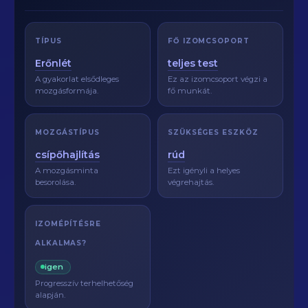
TÍPUS
FŐ IZOMCSOPORT
Erőnlét
teljes test
A gyakorlat elsődleges
Ez az izomcsoport végzi a
mozgásformája.
fő munkát.
MOZGÁSTÍPUS
SZÜKSÉGES ESZKÖZ
csípőhajlítás
rúd
A mozgásminta
Ezt igényli a helyes
besorolása.
végrehajtás.
IZOMÉPÍTÉSRE
ALKALMAS?
igen
Progresszív terhelhetőség
alapján.