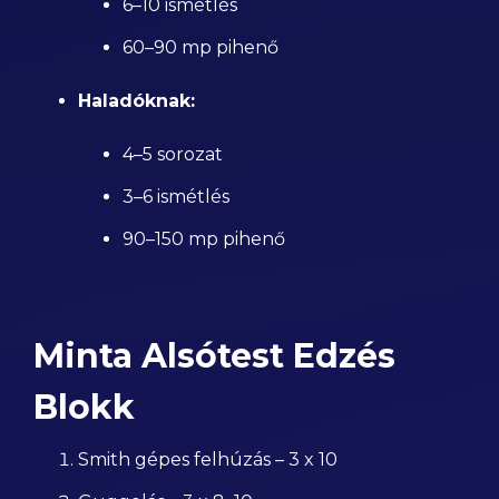
6–10 ismétlés
60–90 mp pihenő
Haladóknak:
4–5 sorozat
3–6 ismétlés
90–150 mp pihenő
Minta Alsótest Edzés
Blokk
Smith gépes felhúzás – 3 x 10