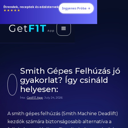
Fogyj és izmosodj hatékonyabban
Ingyenes Próba →
★★★★★
Smith Gépes Felhúzás jó
gyakorlat? Így csináld
helyesen:
Írta:
GetFIT App
July 24, 2026
A smith gépes felhúzás (Smith Machine Deadlift)
kezdők számára biztonságosabb alternatíva a