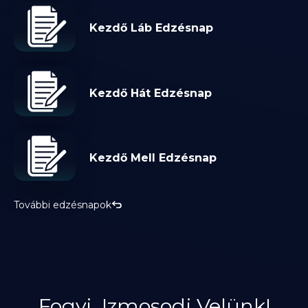
Kezdő Láb Edzésnap
Kezdő Hát Edzésnap
Kezdő Mell Edzésnap
További edzésnapok
Fogyj, Izmosodj Velünk!