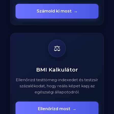
Számold ki most
→
⚖️
BMI Kalkulátor
Ellenőrizd testtömeg-indexedet és testzsír
százalékodat, hogy reális képet kapj az
egészségi állapotodról.
Ellenőrizd most
→