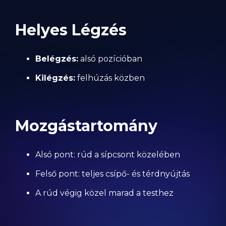
Helyes Légzés
Belégzés:
alsó pozícióban
Kilégzés:
felhúzás közben
Mozgástartomány
Alsó pont: rúd a sípcsont közelében
Felső pont: teljes csípő- és térdnyújtás
A rúd végig közel marad a testhez