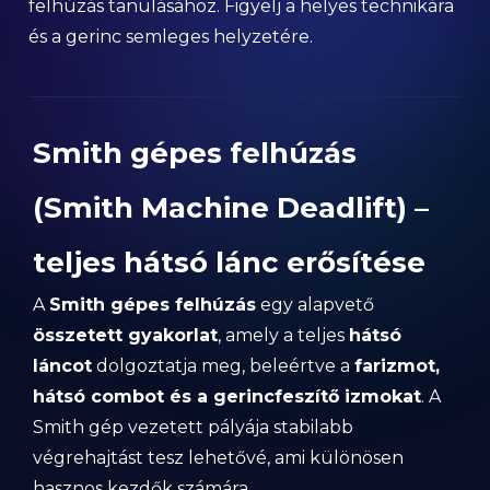
felhúzás tanulásához. Figyelj a helyes technikára
és a gerinc semleges helyzetére.
Smith gépes felhúzás
(Smith Machine Deadlift) –
teljes hátsó lánc erősítése
A
Smith gépes felhúzás
egy alapvető
összetett gyakorlat
, amely a teljes
hátsó
láncot
dolgoztatja meg, beleértve a
farizmot,
hátsó combot és a gerincfeszítő izmokat
. A
Smith gép vezetett pályája stabilabb
végrehajtást tesz lehetővé, ami különösen
hasznos kezdők számára.