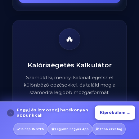
🔥
Kalóriaégetés Kalkulátor
Számold ki, mennyi kalóriát égetsz el
különböző edzésekkel, és találd meg a
számodra legjobb mozgásformát.
Fogyj és izmosodj hatékonyan
Fedezd fel most
→
Kipróbálom →
appunkkal!
14 nap INGYEN
Legjobb Fogyás App
Több ezer tag