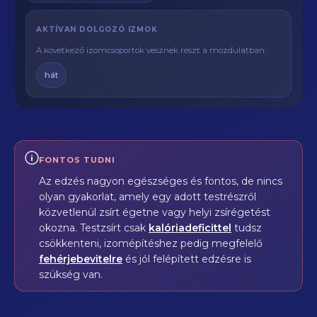
AKTÍVAN DOLGOZÓ IZMOK
A következő izomcsoportok vesznek részt a mozdulatban:
hát
FONTOS TUDNI
Az edzés nagyon egészséges és fontos, de nincs
olyan gyakorlat, amely egy adott testrészről
közvetlenül zsírt égetne vagy helyi zsírégetést
okozna. Testzsírt csak
kalóriadeficittel
tudsz
csökkenteni, izomépítéshez pedig megfelelő
fehérjebevitelre
és jól felépített edzésre is
szükség van.