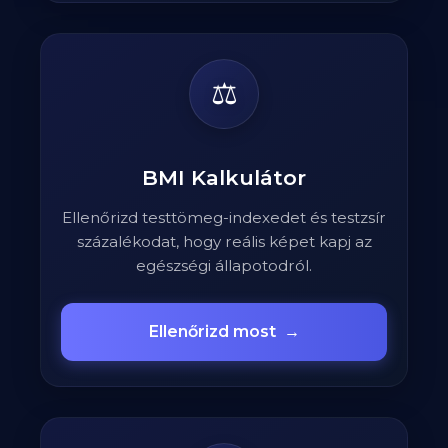
⚖️
BMI Kalkulátor
Ellenőrizd testtömeg-indexedet és testzsír
százalékodat, hogy reális képet kapj az
egészségi állapotodról.
Ellenőrizd most
→