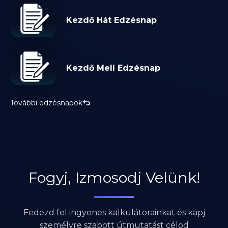
Kezdő Hát Edzésnap
Kezdő Mell Edzésnap
További edzésnapok
Fogyj, Izmosodj Velünk!
Fedezd fel ingyenes kalkulátorainkat és kapj
személyre szabott útmutatást célod