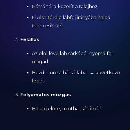
Hátsó térd közelít a talajhoz
Elülső térd a lábfej irányába halad
(nem esik be)
Felállás
Az elöl lévő láb sarkából nyomd fel
magad
Hozd előre a hátsó lábat → következő
lépés
Folyamatos mozgás
Haladj előre, mintha „sétálnál”