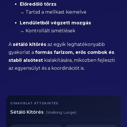
Előredőlő törzs
→ Tartsd a mellkast kiemelve
Lendületből végzett mozgás
→ Kontrollált ismétlések
A
sétáló kitörés
az egyik leghatékonyabb
gyakorlat a
formás farizom, erős combok és
stabil alsótest
kialakítására, miközben fejleszti
az egyensúlyt és a koordinációt is.
GYAKORLAT ÁTTEKINTÉS
Sétáló Kitörés
(Walking Lunge)