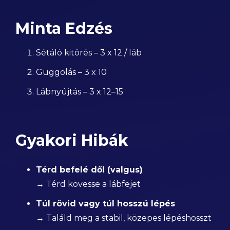
Minta Edzés
Sétáló kitörés – 3 x 12 / láb
Guggolás – 3 x 10
Lábnyújtás – 3 x 12–15
Gyakori Hibák
Térd befelé dől (valgus)
→ Térd kövesse a lábfejet
Túl rövid vagy túl hosszú lépés
→ Találd meg a stabil, közepes lépéshosszt