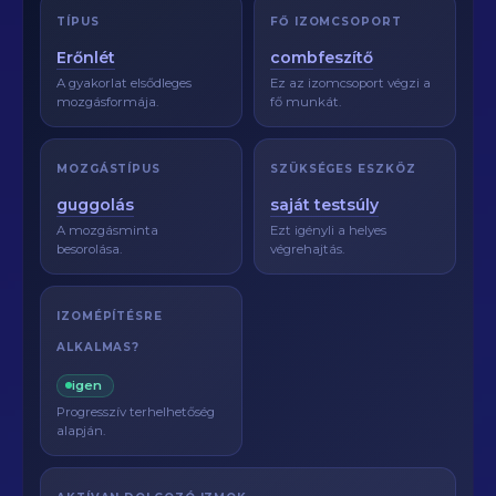
TÍPUS
FŐ IZOMCSOPORT
Erőnlét
combfeszítő
A gyakorlat elsődleges
Ez az izomcsoport végzi a
mozgásformája.
fő munkát.
MOZGÁSTÍPUS
SZÜKSÉGES ESZKÖZ
guggolás
saját testsúly
A mozgásminta
Ezt igényli a helyes
besorolása.
végrehajtás.
IZOMÉPÍTÉSRE
ALKALMAS?
igen
Progresszív terhelhetőség
alapján.