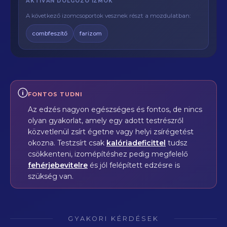
AKTÍVAN DOLGOZÓ IZMOK
A következő izomcsoportok vesznek részt a mozdulatban:
combfeszítő
farizom
FONTOS TUDNI
Az edzés nagyon egészséges és fontos, de nincs
olyan gyakorlat, amely egy adott testrészről
közvetlenül zsírt égetne vagy helyi zsírégetést
okozna. Testzsírt csak
kalóriadeficittel
tudsz
csökkenteni, izomépítéshez pedig megfelelő
fehérjebevitelre
és jól felépített edzésre is
szükség van.
GYAKORI KÉRDÉSEK