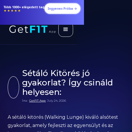
Étrendek, receptek és edzéstervek
Ingyenes Próba →
★★★★★
Sétáló Kitörés jó
gyakorlat? Így csináld
helyesen:
Írta:
GetFIT App
July 24, 2026
A sétáló kitörés (Walking Lunge) kiváló alsótest
gyakorlat, amely fejleszti az egyensúlyt és az