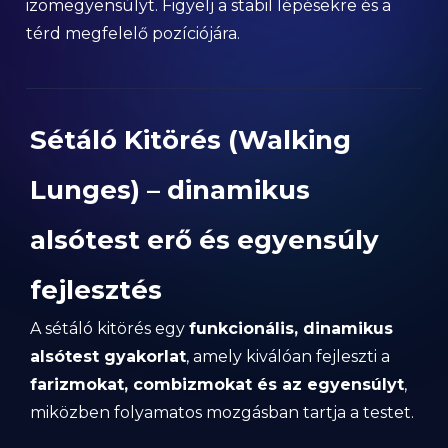
izomegyensúlyt. Figyelj a stabil lépésekre és a
térd megfelelő pozíciójára.
Sétáló Kitörés (Walking
Lunges) – dinamikus
alsótest erő és egyensúly
fejlesztés
A sétáló kitörés egy
funkcionális, dinamikus
alsótest gyakorlat
, amely kiválóan fejleszti a
farizmokat, combizmokat és az egyensúlyt
,
miközben folyamatos mozgásban tartja a testet.