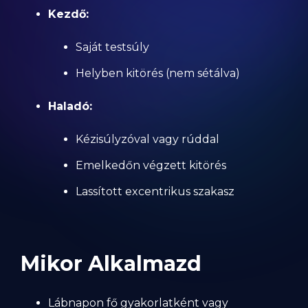
Kezdő:
Saját testsúly
Helyben kitörés (nem sétálva)
Haladó:
Kézisúlyzóval vagy rúddal
Emelkedőn végzett kitörés
Lassított excentrikus szakasz
Mikor Alkalmazd
Lábnapon fő gyakorlatként vagy