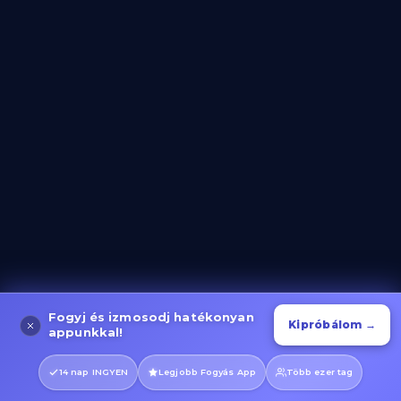
Lépcsőzés és Gyaloglás
Kategória megnyitása
Fogyj és izmosodj hatékonyan
Kipróbálom →
appunkkal!
14 nap INGYEN
Legjobb Fogyás App
Több ezer tag