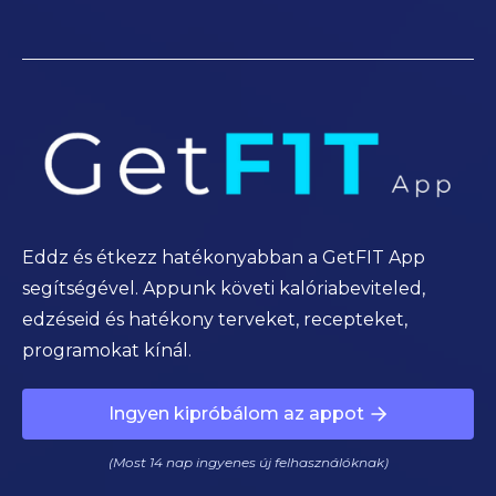
Eddz és étkezz hatékonyabban a GetFIT App
segítségével. Appunk követi kalóriabeviteled,
edzéseid és hatékony terveket, recepteket,
programokat kínál.
Ingyen kipróbálom az appot
(Most 14 nap ingyenes új felhasználóknak)