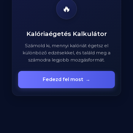
🔥
Kalóriaégetés Kalkulátor
Számold ki, mennyi kalóriát égetsz el
különböző edzésekkel, és találd meg a
számodra legjobb mozgásformát.
Fedezd fel most
→