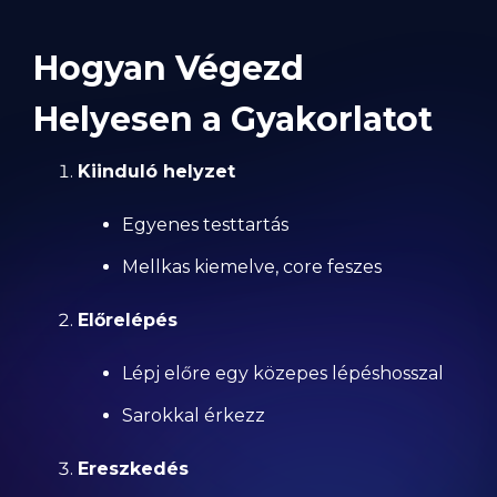
Hogyan Végezd
Helyesen a Gyakorlatot
Kiinduló helyzet
Egyenes testtartás
Mellkas kiemelve, core feszes
Előrelépés
Lépj előre egy közepes lépéshosszal
Sarokkal érkezz
Ereszkedés