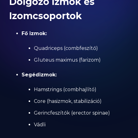
Dolgozó Izmok és
Izomcsoportok
Fő izmok:
Quadriceps (combfeszítő)
Gluteus maximus (farizom)
Segédizmok:
Hamstrings (combhajlító)
Core (hasizmok, stabilizáció)
Gerincfeszítők (erector spinae)
Vádli