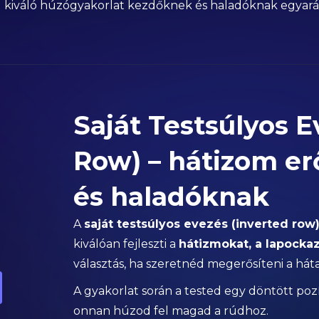
) kiváló húzógyakorlat kezdőknek és haladóknak egyará
Saját Testsúlyos E
Row) – hátizom er
és haladóknak
A
saját testsúlyos evezés (inverted row
kiválóan fejleszti a
hátizmokat, a lapockazá
választás, ha szeretnéd megerősíteni a hát
A gyakorlat során a tested egy döntött pozí
onnan húzod fel magad a rúdhoz.