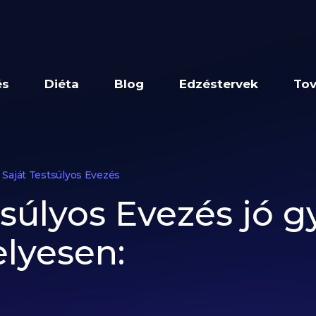
és
Diéta
Blog
Edzéstervek
Tov
Saját Testsúlyos Evezés
tsúlyos Evezés jó g
elyesen: