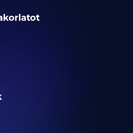
akorlatot
k