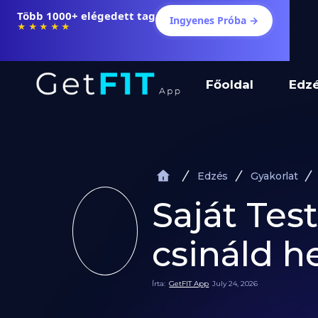
Több 1000+ elégedett tag
Ingyenes Próba →
★★★★★
Főoldal
Edz
Edzés
Gyakorlat
Saját Tes
csináld h
Írta:
GetFIT App
July 24, 2026