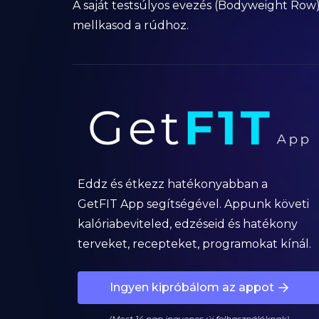
A saját testsúlyos evezés (Bodyweight Row
mellkasod a rúdhoz.
Eddz és étkezz hatékonyabban a
GetFIT App segítségével. Appunk követi
kalóriabeviteled, edzéseid és hatékony
terveket, recepteket, programokat kínál.
Ingyen kipróbálom az appot
(Most 14 nap ingyenes új felhasználóknak)