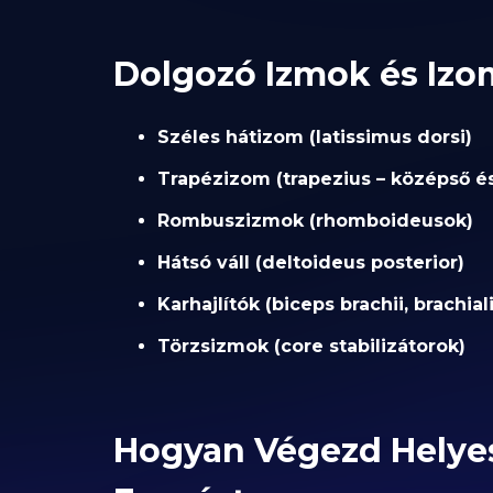
Dolgozó Izmok és Iz
Széles hátizom (latissimus dorsi)
Trapézizom (trapezius – középső és
Rombuszizmok (rhomboideusok)
Hátsó váll (deltoideus posterior)
Karhajlítók (biceps brachii, brachiali
Törzsizmok (core stabilizátorok)
Hogyan Végezd Helyes