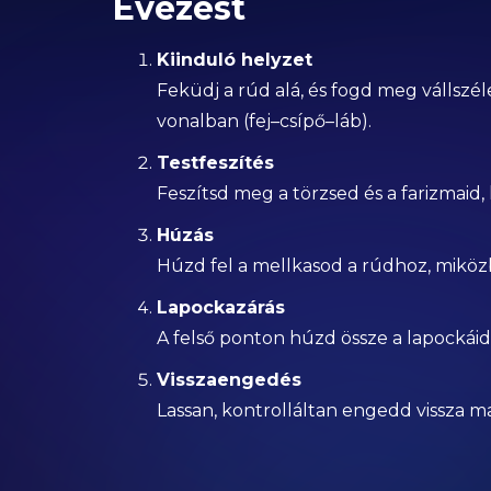
Evezést
Kiinduló helyzet
Feküdj a rúd alá, és fogd meg vállszé
vonalban (fej–csípő–láb).
Testfeszítés
Feszítsd meg a törzsed és a farizmaid,
Húzás
Húzd fel a mellkasod a rúdhoz, miköz
Lapockazárás
A felső ponton húzd össze a lapockáid,
Visszaengedés
Lassan, kontrolláltan engedd vissza ma