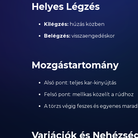
Helyes Légzés
Kilégzés:
húzás közben
Belégzés:
visszaengedéskor
Mozgástartomány
Alsó pont: teljes kar-kinyújtás
Felső pont: mellkas közelít a rúdhoz
A törzs végig feszes és egyenes marad
Variációk és Nehézség