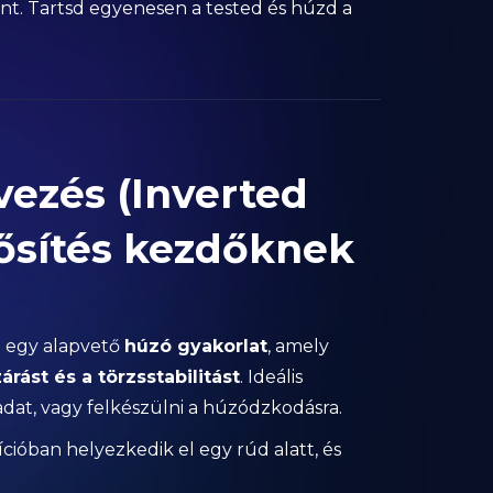
nt. Tartsd egyenesen a tested és húzd a
vezés (Inverted
ősítés kezdőknek
)
egy alapvető
húzó gyakorlat
, amely
rást és a törzsstabilitást
. Ideális
adat, vagy felkészülni a húzódzkodásra.
cióban helyezkedik el egy rúd alatt, és