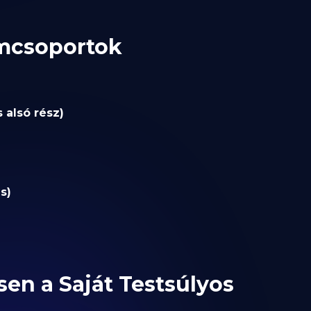
omcsoportok
 alsó rész)
s)
en a Saját Testsúlyos