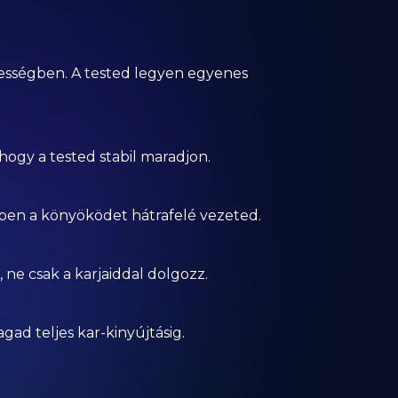
lességben. A tested legyen egyenes
 hogy a tested stabil maradjon.
ben a könyöködet hátrafelé vezeted.
 ne csak a karjaiddal dolgozz.
gad teljes kar-kinyújtásig.