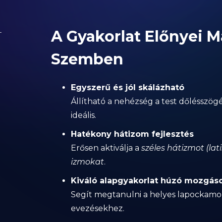
A Gyakorlat Előnyei 
Szemben
Egyszerű és jól skálázható
Állítható a nehézség a test dőlésszögé
ideális.
Hatékony hátizom fejlesztés
Erősen aktiválja a
széles hátizmot (lat
izmokat
.
Kiváló alapgyakorlat húzó mozgás
Segít megtanulni a helyes lapockamo
evezésekhez.