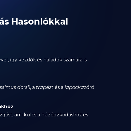
Más Hasonlókkal
vel, így kezdők és haladók számára is
issimus dorsi)
, a
trapézt
és a
lapockazáró
okhoz
zgást, ami kulcs a húzódzkodáshoz és