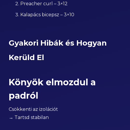
Preacher curl – 3×12
Kalapács bicepsz – 3×10
Gyakori Hibák és Hogyan
Kerüld El
Könyök elmozdul a
padról
Csökkenti az izolációt
→ Tartsd stabilan