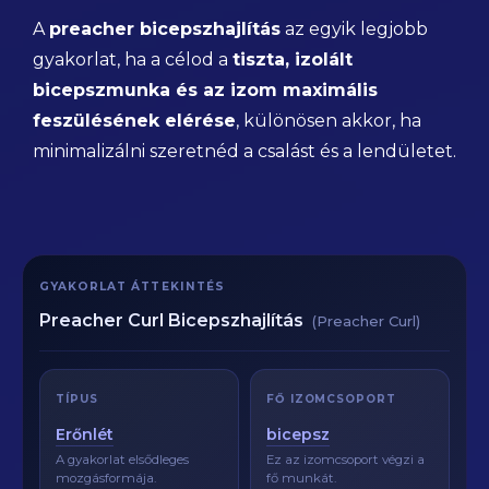
A
preacher bicepszhajlítás
az egyik legjobb
gyakorlat, ha a célod a
tiszta, izolált
bicepszmunka és az izom maximális
feszülésének elérése
, különösen akkor, ha
minimalizálni szeretnéd a csalást és a lendületet.
GYAKORLAT ÁTTEKINTÉS
Preacher Curl Bicepszhajlítás
(Preacher Curl)
TÍPUS
FŐ IZOMCSOPORT
Erőnlét
bicepsz
A gyakorlat elsődleges
Ez az izomcsoport végzi a
mozgásformája.
fő munkát.