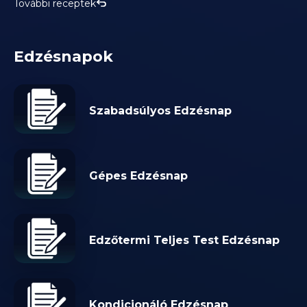
További receptek
Edzésnapok
Szabadsúlyos Edzésnap
Gépes Edzésnap
Edzőtermi Teljes Test Edzésnap
Kondicionáló Edzésnap