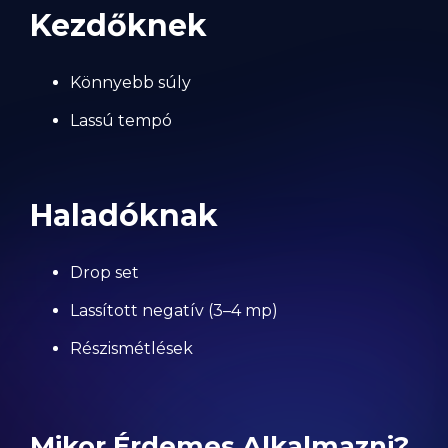
Kezdőknek
Könnyebb súly
Lassú tempó
Haladóknak
Drop set
Lassított negatív (3–4 mp)
Részismétlések
Mikor Érdemes Alkalmazni?