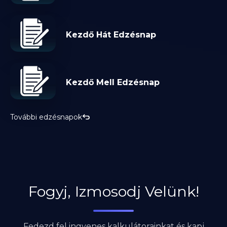
Kezdő Hát Edzésnap
Kezdő Mell Edzésnap
További edzésnapok
Fogyj, Izmosodj Velünk!
Fedezd fel ingyenes kalkulátorainkat és kapj