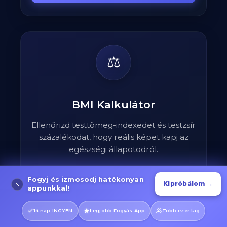
⚖️
BMI Kalkulátor
Ellenőrizd testtömeg-indexedet és testzsír
százalékodat, hogy reális képet kapj az
egészségi állapotodról.
Fogyj és izmosodj hatékonyan
Ellenőrizd most
→
Kipróbálom →
appunkkal!
14 nap INGYEN
Legjobb Fogyás App
Több ezer tag