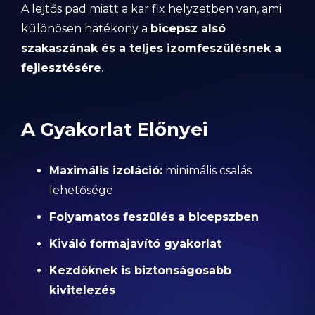
A lejtős pad miatt a kar fix helyzetben van, ami
különösen hatékony a
bicepsz alsó
szakaszának és a teljes izomfeszülésnek a
fejlesztésére
.
A Gyakorlat Előnyei
Maximális izoláció:
minimális csalás
lehetősége
Folyamatos feszülés a bicepszben
Kiváló formajavító gyakorlat
Kezdőknek is biztonságosabb
kivitelezés