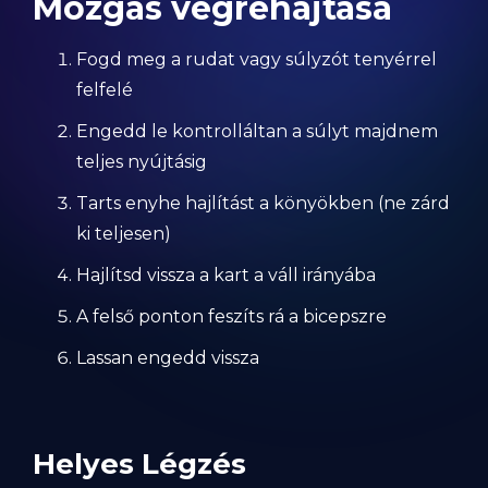
Mozgás végrehajtása
Fogd meg a rudat vagy súlyzót tenyérrel
felfelé
Engedd le kontrolláltan a súlyt majdnem
teljes nyújtásig
Tarts enyhe hajlítást a könyökben (ne zárd
ki teljesen)
Hajlítsd vissza a kart a váll irányába
A felső ponton feszíts rá a bicepszre
Lassan engedd vissza
Helyes Légzés