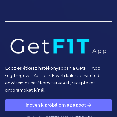
Eddz és étkezz hatékonyabban a GetFIT App
segítségével. Appunk követi kalóriabeviteled,
edzéseid és hatékony terveket, recepteket,
programokat kínál.
Ingyen kipróbálom az appot
(Most 14 nap ingyenes új felhasználóknak)