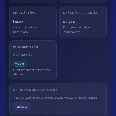
MOZGÁSTÍPUS
SZÜKSÉGES ESZKÖZ
húzó
súlyzó
A mozgásminta
Ezt igényli a helyes
besorolása.
végrehajtás.
IZOMÉPÍTÉSRE
ALKALMAS?
igen
Progresszív terhelhetőség
alapján.
AKTÍVAN DOLGOZÓ IZMOK
A következő izomcsoportok vesznek részt a mozdulatban:
bicepsz