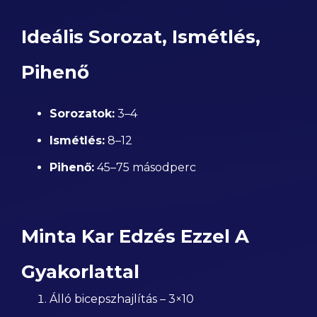
Ideális Sorozat, Ismétlés,
Pihenő
Sorozatok:
3–4
Ismétlés:
8–12
Pihenő:
45–75 másodperc
Minta Kar Edzés Ezzel A
Gyakorlattal
Álló bicepszhajlítás – 3×10