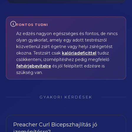
FONTOS TUDNI
Az edzés nagyon egészséges és fontos, de nincs
olyan gyakorlat, amely egy adott testrészről
közvetlenül zsírt égetne vagy helyi zsírégetést
okozna. Testzsírt csak
kalóriadeficittel
tudsz
csökkenteni, izomépítéshez pedig megfelelő
fehérjebevitelre
és jól felépített edzésre is
szükség van.
GYAKORI KÉRDÉSEK
Preacher Curl Bicepszhajlítás jó
izomépítésre?