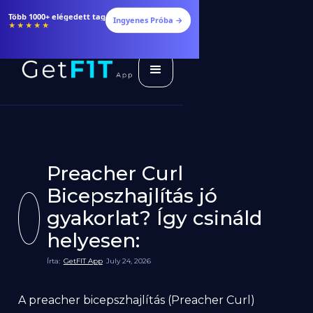
Több 1000+ elégedett tag
Ingyenes Próba →
★★★★★
Preacher Curl
Bicepszhajlítás jó
gyakorlat? Így csináld
helyesen:
Írta:
GetFIT App
July 24, 2026
A preacher bicepszhajlítás (Preacher Curl)