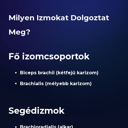
Milyen Izmokat Dolgoztat
Meg?
Fő izomcsoportok
Biceps brachii (kétfejű karizom)
Brachialis (mélyebb karizom)
Segédizmok
Brachioradialis (alkar)