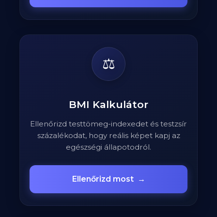
⚖️
BMI Kalkulátor
Ellenőrizd testtömeg-indexedet és testzsír
százalékodat, hogy reális képet kapj az
egészségi állapotodról.
Ellenőrizd most
→