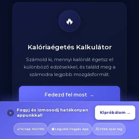
🔥
Kalóriaégetés Kalkulátor
Számold ki, mennyi kalóriát égetsz el
különböző edzésekkel, és találd meg a
számodra legjobb mozgásformát.
Fedezd fel most
→
Fogyj és izmosodj hatékonyan
Kipróbálom →
appunkkal!
14 nap INGYEN
Legjobb Fogyás App
Több ezer tag