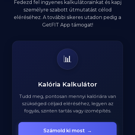
Fedezd fel ingyenes kalkulátorainkat és kapj
személyre szabott útmutatást célod
eléréséhez. A további sikeres utadon pedig a
GetFIT App támogat!
📊
Kalória Kalkulátor
Tudd meg, pontosan mennyi kalóriára van
szükséged céljaid eléréséhez, legyen az
fogyás, szinten tartás vagy izomépítés.
Számold ki most
→