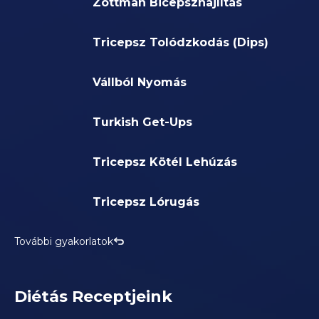
Zottman Bicepszhajlítás
Tricepsz Tolódzkodás (Dips)
Vállból Nyomás
Turkish Get-Ups
Tricepsz Kötél Lehúzás
Tricepsz Lórugás
További gyakorlatok
Diétás Receptjeink