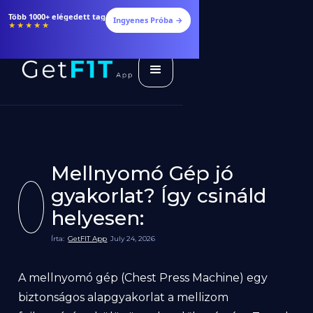
Több 1000+ elégedett tag
Ingyenes Próba →
★★★★★
Mellnyomó Gép jó
gyakorlat? Így csináld
helyesen:
Írta:
GetFIT App
July 24, 2026
A mellnyomó gép (Chest Press Machine) egy
biztonságos alapgyakorlat a mellizom