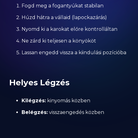
Fogd meg a fogantyúkat stabilan
Húzd hátra a vállaid (lapockazárás)
Nyomd ki a karokat előre kontrolláltan
Ne zárd ki teljesen a könyököt
Lassan engedd vissza a kiindulási pozícióba
Helyes Légzés
Kilégzés:
kinyomás közben
Belégzés:
visszaengedés közben