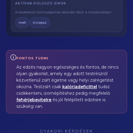
AKTÍVAN DOLGOZÓ IZMOK
A következő izomcsoportok vesznek részt a mozdulatban:
mell
tricepsz
FONTOS TUDNI
Az edzés nagyon egészséges és fontos, de nincs
olyan gyakorlat, amely egy adott testrészről
közvetlenül zsírt égetne vagy helyi zsírégetést
okozna. Testzsírt csak
kalóriadeficittel
tudsz
csökkenteni, izomépítéshez pedig megfelelő
fehérjebevitelre
és jól felépített edzésre is
szükség van.
GYAKORI KÉRDÉSEK