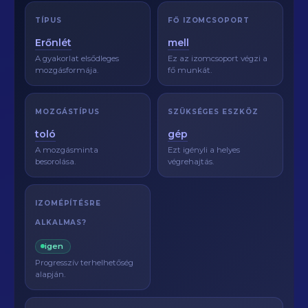
TÍPUS
FŐ IZOMCSOPORT
Erőnlét
mell
A gyakorlat elsődleges
Ez az izomcsoport végzi a
mozgásformája.
fő munkát.
MOZGÁSTÍPUS
SZÜKSÉGES ESZKÖZ
toló
gép
A mozgásminta
Ezt igényli a helyes
besorolása.
végrehajtás.
IZOMÉPÍTÉSRE
ALKALMAS?
igen
Progresszív terhelhetőség
alapján.