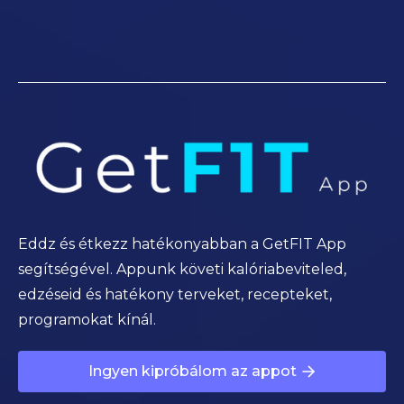
Eddz és étkezz hatékonyabban a GetFIT App
segítségével. Appunk követi kalóriabeviteled,
edzéseid és hatékony terveket, recepteket,
programokat kínál.
Ingyen kipróbálom az appot