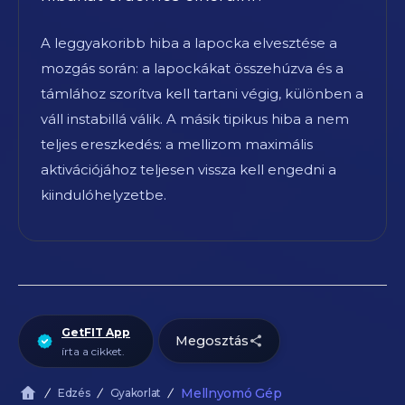
A leggyakoribb hiba a lapocka elvesztése a
mozgás során: a lapockákat összehúzva és a
támlához szorítva kell tartani végig, különben a
váll instabillá válik. A másik tipikus hiba a nem
teljes ereszkedés: a mellizom maximális
aktivációjához teljesen vissza kell engedni a
kiindulóhelyzetbe.
GetFIT App
Megosztás
írta a cikket.
Mellnyomó Gép
Edzés
Gyakorlat