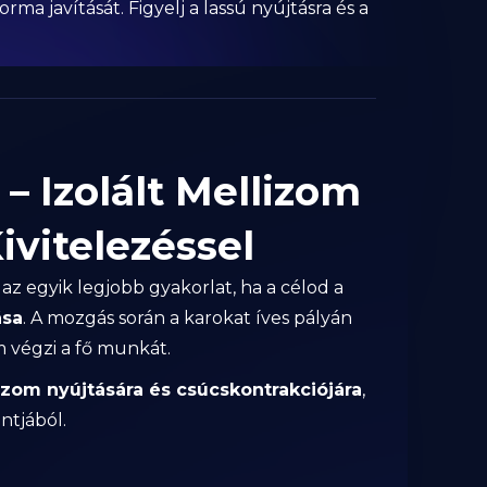
ma javítását. Figyelj a lassú nyújtásra és a
– Izolált Mellizom
ivitelezéssel
az egyik legjobb gyakorlat, ha a célod a
ása
. A mozgás során a karokat íves pályán
 végzi a fő munkát.
izom nyújtására és csúcskontrakciójára
,
ntjából.