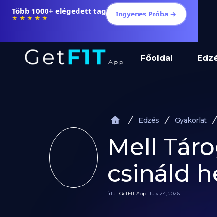
Több 1000+ elégedett tag
Ingyenes Próba →
★★★★★
Főoldal
Edz
Edzés
Gyakorlat
Mell Táro
csináld h
Írta:
GetFIT App
July 24, 2026