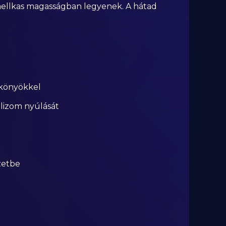
 mellkas magasságban legyenek. A hátad
 könyökkel
llizom nyúlását
zetbe