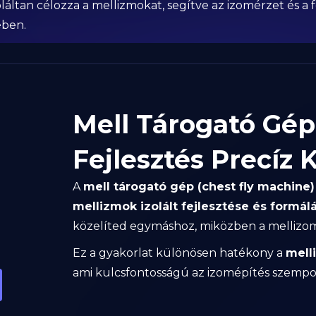
áltan célozza a mellizmokat, segítve az izomérzet és a for
ében.
Mell Tárogató Gép 
Fejlesztés Precíz K
A
mell tárogató gép (chest fly machine)
mellizmok izolált fejlesztése és formál
közelíted egymáshoz, miközben a mellizom
Ez a gyakorlat különösen hatékony a
mell
ami kulcsfontosságú az izomépítés szempo