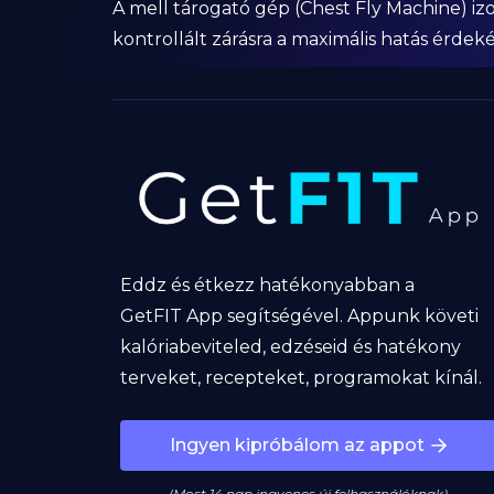
A mell tárogató gép (Chest Fly Machine) izol
kontrollált zárásra a maximális hatás érdek
Eddz és étkezz hatékonyabban a
GetFIT App segítségével. Appunk követi
kalóriabeviteled, edzéseid és hatékony
terveket, recepteket, programokat kínál.
Ingyen kipróbálom az appot
(Most 14 nap ingyenes új felhasználóknak)