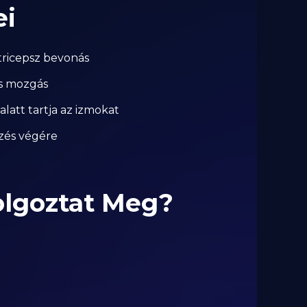
ei
tricepsz bevonás
es mozgás
alatt tartja az izmokat
dzés végére
olgoztat Meg?