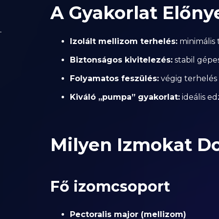
A Gyakorlat Előny
Izolált mellizom terhelés:
minimális 
Biztonságos kivitelezés:
stabil gép
Folyamatos feszülés:
végig terhelés 
Kiváló „pumpa” gyakorlat:
ideális e
Milyen Izmokat D
Fő izomcsoport
Pectoralis major (mellizom)