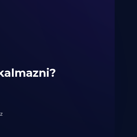
kalmazni?
z