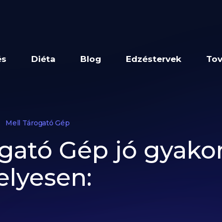
és
Diéta
Blog
Edzéstervek
Tov
Mell Tárogató Gép
gató Gép jó gyakor
elyesen: