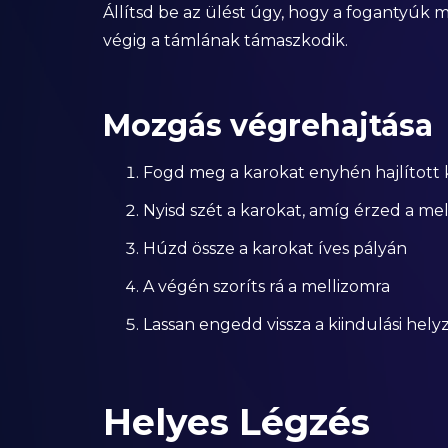
Állítsd be az ülést úgy, hogy a fogantyúk
végig a támlának támaszkodik.
Mozgás végrehajtása
Fogd meg a karokat enyhén hajlított
Nyisd szét a karokat, amíg érzed a me
Húzd össze a karokat íves pályán
A végén szoríts rá a mellizomra
Lassan engedd vissza a kiindulási hely
Helyes Légzés