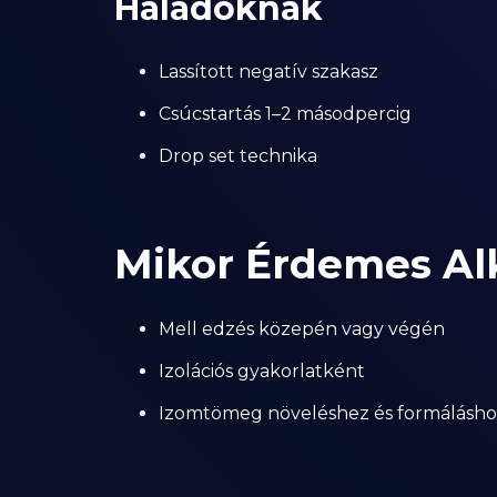
Haladóknak
Lassított negatív szakasz
Csúcstartás 1–2 másodpercig
Drop set technika
Mikor Érdemes Al
Mell edzés közepén vagy végén
Izolációs gyakorlatként
Izomtömeg növeléshez és formálásho