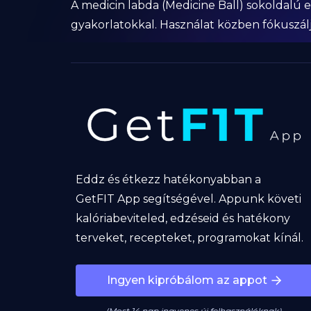
A medicin labda (Medicine Ball) sokoldalú
gyakorlatokkal. Használat közben fókuszálj 
Eddz és étkezz hatékonyabban a
GetFIT App segítségével. Appunk követi
kalóriabeviteled, edzéseid és hatékony
terveket, recepteket, programokat kínál.
Ingyen kipróbálom az appot
(Most 14 nap ingyenes új felhasználóknak)