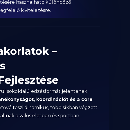
sztésére használható különböző
gfelelő kivitelezésre.
korlatok –
s
ejlesztése
ül sokoldalú edzésformát jelentenek,
anékonyságot, koordinációt és a core
etővé teszi dinamikus, több síkban végzett
állnak a valós életben és sportban