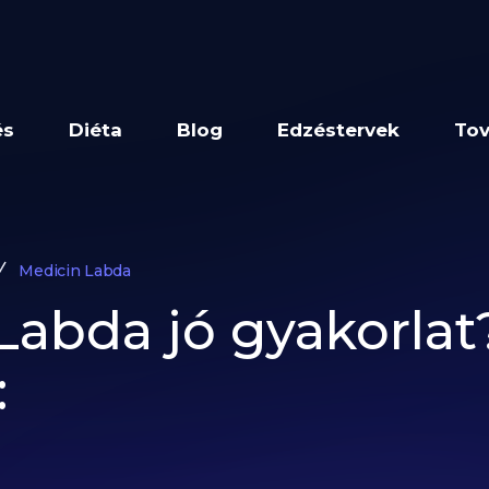
és
Diéta
Blog
Edzéstervek
Tov
Medicin Labda
Labda jó gyakorlat?
: