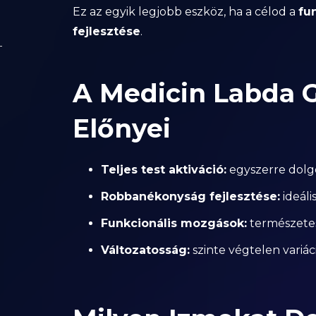
Ez az egyik legjobb eszköz, ha a célod a
fu
fejlesztése
.
A Medicin Labda 
Előnyei
Teljes test aktiváció:
egyszerre dolgoz
Robbanékonyság fejlesztése:
ideáli
Funkcionális mozgások:
természetes
Változatosság:
szinte végtelen variác