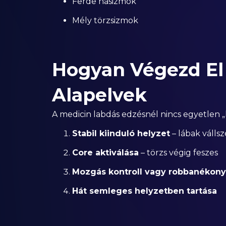
Ferde hasizmok
Mély törzsizmok
Hogyan Végezd El
Alapelvek
A medicin labdás edzésnél nincs egyetlen „
Stabil kiinduló helyzet
– lábak válls
Core aktiválása
– törzs végig feszes
Mozgás kontroll vagy robbanékony
Hát semleges helyzetben tartása