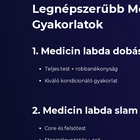
Legnépszerűbb Me
Gyakorlatok
1. Medicin labda dobás
Teljes test + robbanékonyság
Kiváló kondicionáló gyakorlat
2. Medicin labda slam
Core és felsőtest