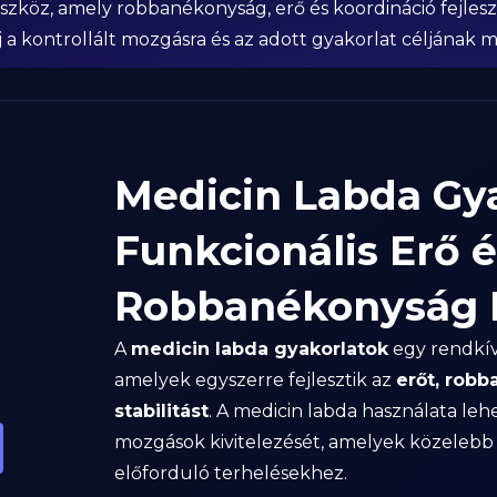
 eszköz, amely robbanékonyság, erő és koordináció fejle
a kontrollált mozgásra és az adott gyakorlat céljának me
Medicin Labda Gya
Funkcionális Erő é
Robbanékonyság F
A
medicin labda gyakorlatok
egy rendkív
amelyek egyszerre fejlesztik az
erőt, robb
stabilitást
. A medicin labda használata leh
mozgások kivitelezését, amelyek közelebb 
előforduló terhelésekhez.