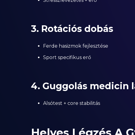
Stresszlevezetés + erő
3. Rotációs dobás
Ferde hasizmok fejlesztése
Sport specifikus erő
4. Guggolás medicin 
Alsótest + core stabilitás
Helyes Légzés A G