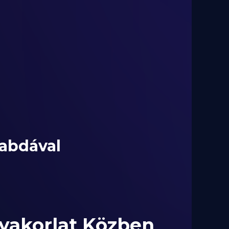
labdával
yakorlat Közben