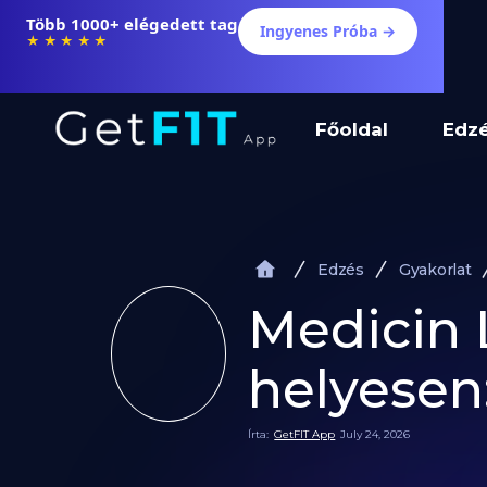
Több 1000+ elégedett tag
Ingyenes Próba →
★★★★★
Főoldal
Edz
Edzés
Gyakorlat
Medicin 
helyesen
Írta:
GetFIT App
July 24, 2026