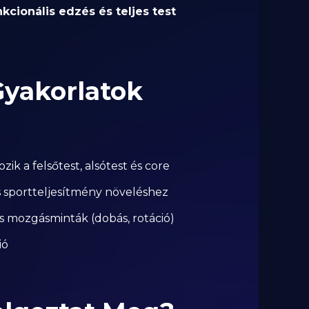
nkcionális edzés és teljes test
Gyakorlatok
ik a felsőtest, alsótest és core
s sportteljesítmény növeléshez
 mozgásminták (dobás, rotáció)
ió