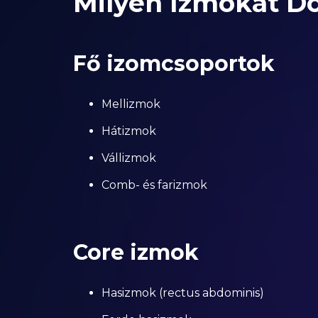
Milyen Izmokat D
Fő izomcsoportok
Mellizmok
Hátizmok
Vállizmok
Comb- és farizmok
Core izmok
Hasizmok (rectus abdominis)