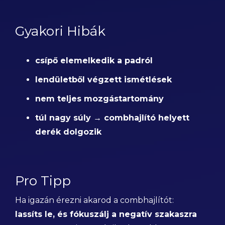
Gyakori Hibák
csípő elemelkedik a padról
lendületből végzett ismétlések
nem teljes mozgástartomány
túl nagy súly → combhajlító helyett
derék dolgozik
Pro Tipp
Ha igazán érezni akarod a combhajlítót:
lassíts le, és fókuszálj a negatív szakaszra