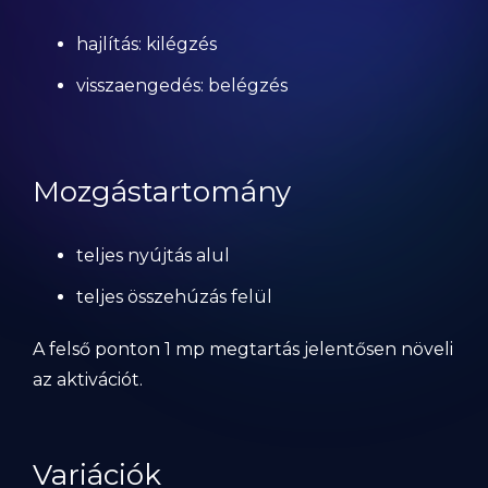
hajlítás: kilégzés
visszaengedés: belégzés
Mozgástartomány
teljes nyújtás alul
teljes összehúzás felül
A felső ponton 1 mp megtartás jelentősen növeli
az aktivációt.
Variációk