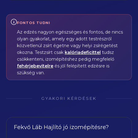
FONTOS TUDNI
Az edzés nagyon egészséges és fontos, de nincs
olyan gyakorlat, amely egy adott testrészről
közvetlenül zsírt égetne vagy helyi zsírégetést
okozna. Testzsírt csak
kalóriadeficittel
tudsz
csökkenteni, izomépítéshez pedig megfelelő
fehérjebevitelre
és jól felépített edzésre is
szükség van.
GYAKORI KÉRDÉSEK
Fekvő Láb Hajlító jó izomépítésre?