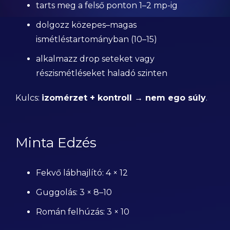
tarts meg a felső ponton 1–2 mp-ig
dolgozz közepes–magas
ismétléstartományban (10–15)
alkalmazz drop seteket vagy
részismétléseket haladó szinten
Kulcs:
izomérzet + kontroll → nem ego súly
.
Minta Edzés
Fekvő lábhajlító: 4 × 12
Guggolás: 3 × 8–10
Román felhúzás: 3 × 10