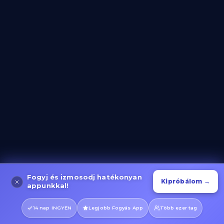
Lépcsőzés és Gyaloglás
Kategória megnyitása
Evező Gyakorlatok
Fogyj és izmosodj hatékonyan
Kategória megnyitása
Kipróbálom →
appunkkal!
14 nap INGYEN
Legjobb Fogyás App
Több ezer tag