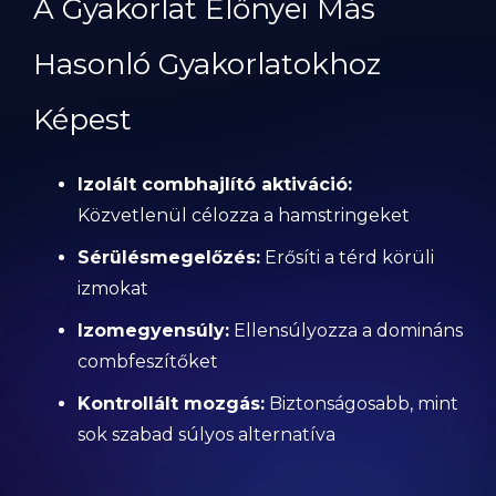
A Gyakorlat Előnyei Más
Hasonló Gyakorlatokhoz
Képest
Izolált combhajlító aktiváció:
Közvetlenül célozza a hamstringeket
Sérülésmegelőzés:
Erősíti a térd körüli
izmokat
Izomegyensúly:
Ellensúlyozza a domináns
combfeszítőket
Kontrollált mozgás:
Biztonságosabb, mint
sok szabad súlyos alternatíva