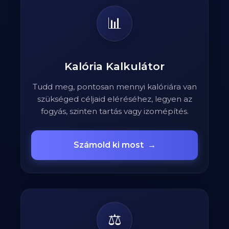
📊
Kalória Kalkulátor
Tudd meg, pontosan mennyi kalóriára van
szükséged céljaid eléréséhez, legyen az
fogyás, szinten tartás vagy izomépítés.
Számold ki most
→
⚖️