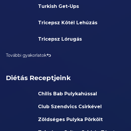
Turkish Get-Ups
Tricepsz Kötél Lehúzás
Tricepsz Lórugás
További gyakorlatok
Diétás Receptjeink
Chilis Bab Pulykahússal
Club Szendvics Csirkével
Zöldséges Pulyka Pörkölt