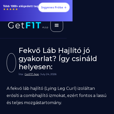
Több 1000+ elégedett tag
Ingyenes Próba →
★★★★★
Fekvő Láb Hajlító jó
gyakorlat? Így csináld
helyesen:
Írta:
GetFIT App
July 24, 2026
A fekvő láb hajlító (Lying Leg Curl) izoláltan
erősíti a combhajlító izmokat, ezért fontos a lassú
és teljes mozgástartomány.