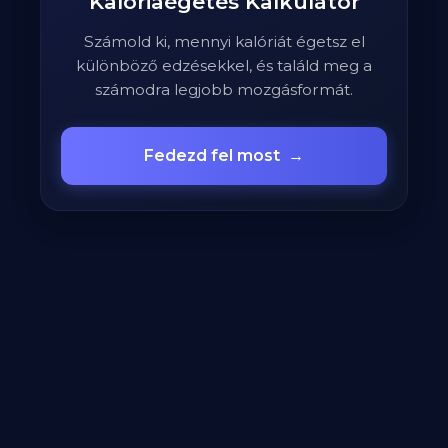
Kalóriaégetés Kalkulátor
Számold ki, mennyi kalóriát égetsz el
különböző edzésekkel, és találd meg a
számodra legjobb mozgásformát.
Fedezd fel most
→