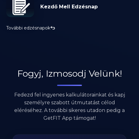
Kezdő Mell Edzésnap
További edzésnapok
Fogyj, Izmosodj Velünk!
Fedezd fel ingyenes kalkulátorainkat és kapj
személyre szabott útmutatást célod
eléréséhez. A további sikeres utadon pedig a
GetFIT App támogat!