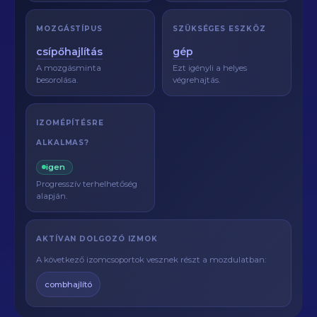
MOZGÁSTÍPUS
SZÜKSÉGES ESZKÖZ
csípőhajlítás
gép
A mozgásminta
Ezt igényli a helyes
besorolása.
végrehajtás.
IZOMÉPÍTÉSRE
ALKALMAS?
igen
Progresszív terhelhetőség
alapján.
AKTÍVAN DOLGOZÓ IZMOK
A következő izomcsoportok vesznek részt a mozdulatban:
combhajlító