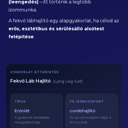
(leengedés)
– itt történik a legtöbb
izommunka.
A fekvő lábhajlító egy alapgyakorlat, ha célod az
erős, esztétikus és sérülésálló alsótest
felépítése
.
GYAKORLAT ÁTTEKINTÉS
Fekvő Láb Hajlító
(Lying Leg Curl)
TÍPUS
FŐ IZOMCSOPORT
Erőnlét
combhajlító
A gyakorlat elsődleges
Ez az izomcsoport végzi a
mozgásformája.
fő munkát.