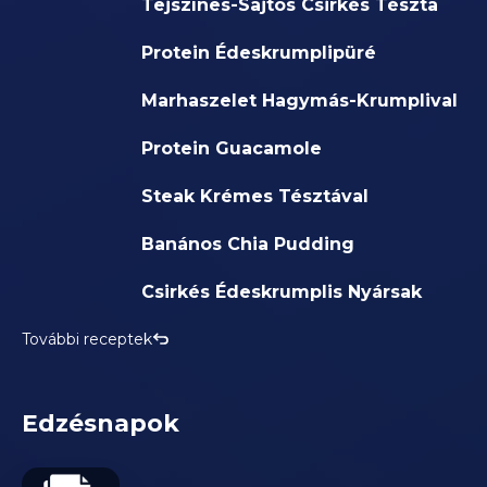
Tejszínes-Sajtos Csirkés Tészta
Protein Édeskrumplipüré
Marhaszelet Hagymás-Krumplival
Protein Guacamole
Steak Krémes Tésztával
Banános Chia Pudding
Csirkés Édeskrumplis Nyársak
További receptek
Edzésnapok