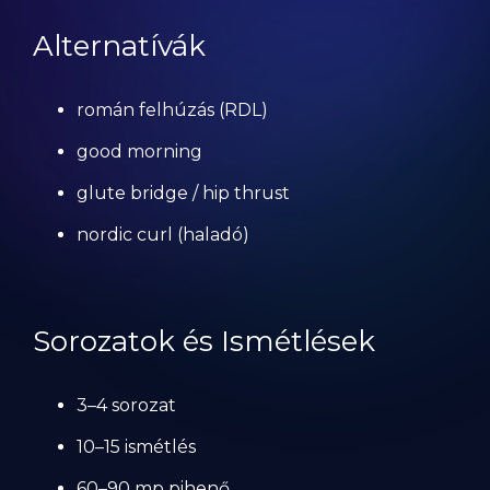
Alternatívák
román felhúzás (RDL)
good morning
glute bridge / hip thrust
nordic curl (haladó)
Sorozatok és Ismétlések
3–4 sorozat
10–15 ismétlés
60–90 mp pihenő