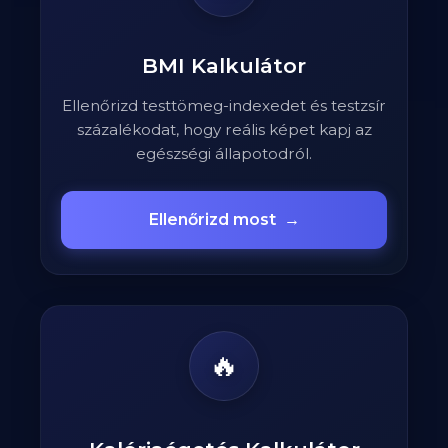
BMI Kalkulátor
Ellenőrizd testtömeg-indexedet és testzsír
százalékodat, hogy reális képet kapj az
egészségi állapotodról.
Ellenőrizd most
→
🔥