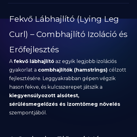
Fekvő Lábhajlító (Lying Leg
Curl) – Combhajlító Izoláció és
Erőfejlesztés
A
fekvő lábhajlító
az egyik legjobb izolációs
gyakorlat a
combhajlítók (hamstrings)
célzott
fejlesztésére. Leggyakrabban gépen végzik
hason fekve, és kulcsszerepet játszik a
kiegyensúlyozott alsótest,
sérülésmegelőzés és izomtömeg növelés
szempontjából.