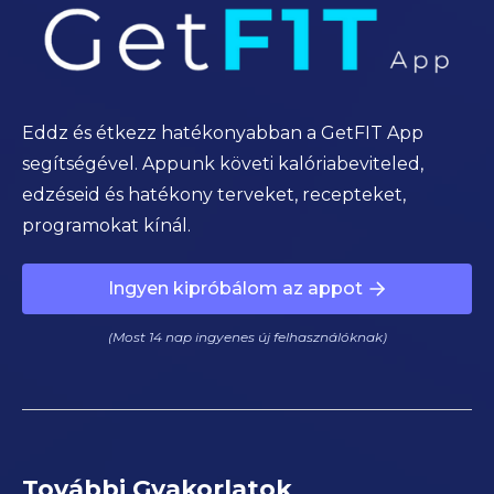
Eddz és étkezz hatékonyabban a GetFIT App
segítségével. Appunk követi kalóriabeviteled,
edzéseid és hatékony terveket, recepteket,
programokat kínál.
Ingyen kipróbálom az appot
(Most 14 nap ingyenes új felhasználóknak)
További Gyakorlatok