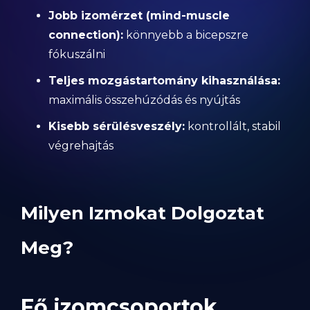
Jobb izomérzet (mind-muscle
connection):
könnyebb a bicepszre
fókuszálni
Teljes mozgástartomány kihasználása:
maximális összehúzódás és nyújtás
Kisebb sérülésveszély:
kontrollált, stabil
végrehajtás
Milyen Izmokat Dolgoztat
Meg?
Fő izomcsoportok