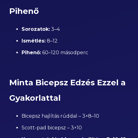
Pihenő
Sorozatok:
3–4
Ismétlés:
8–12
Pihenő:
60–120 másodperc
Minta Bicepsz Edzés Ezzel a
Gyakorlattal
Bicepsz hajlítás rúddal – 3×8–10
Scott-pad bicepsz – 3×10