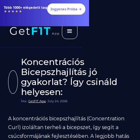
Több 1000+ elégedett tag
Ingyenes Próba →
★★★★★
Koncentrációs
Bicepszhajlítás jó
gyakorlat? Így csináld
helyesen:
Írta:
GetFIT App
July 24, 2026
A koncentrációs bicepszhajlítás (Concentration
Curl) izoláltan terheli a bicepszet, így segít a
csúcsformájának fejlesztésében. A legjobb hatás