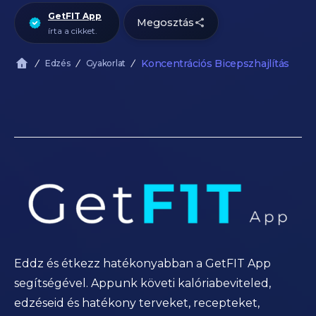
GetFIT App
Megosztás
írta a cikket.
Koncentrációs Bicepszhajlítás
Edzés
Gyakorlat
Eddz és étkezz hatékonyabban a GetFIT App
segítségével. Appunk követi kalóriabeviteled,
edzéseid és hatékony terveket, recepteket,