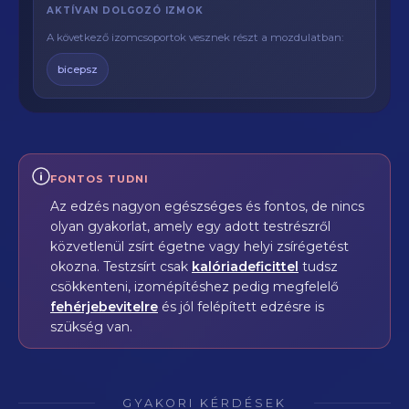
AKTÍVAN DOLGOZÓ IZMOK
A következő izomcsoportok vesznek részt a mozdulatban:
bicepsz
FONTOS TUDNI
Az edzés nagyon egészséges és fontos, de nincs
olyan gyakorlat, amely egy adott testrészről
közvetlenül zsírt égetne vagy helyi zsírégetést
okozna. Testzsírt csak
kalóriadeficittel
tudsz
csökkenteni, izomépítéshez pedig megfelelő
fehérjebevitelre
és jól felépített edzésre is
szükség van.
GYAKORI KÉRDÉSEK