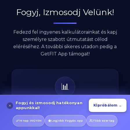
Fogyj, Izmosodj Velünk!
Fedezd fel ingyenes kalkulátorainkat és kapj
személyre szabott útmutatást célod
eléréséhez. A további sikeres utadon pedig a
GetFIT App támogat!
📊
Fogyj és izmosodj hatékonyan
Kipróbálom →
appunkkal!
Kalória Kalkulátor
14 nap INGYEN
Legjobb Fogyás App
Több ezer tag
Tudd meg, pontosan mennyi kalóriára van
szükséged céljaid eléréséhez, legyen az