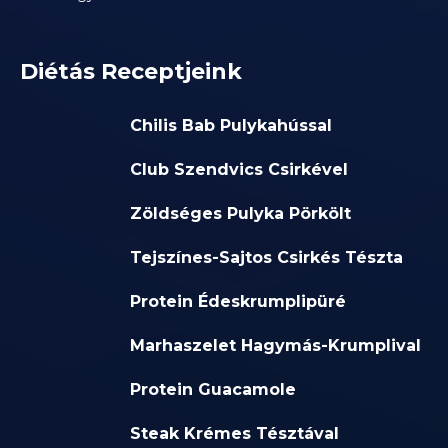
Diétás Receptjeink
Chilis Bab Pulykahússal
Club Szendvics Csirkével
Zöldséges Pulyka Pörkölt
Tejszínes-Sajtos Csirkés Tészta
Protein Édeskrumplipüré
Marhaszelet Hagymás-Krumplival
Protein Guacamole
Steak Krémes Tésztával