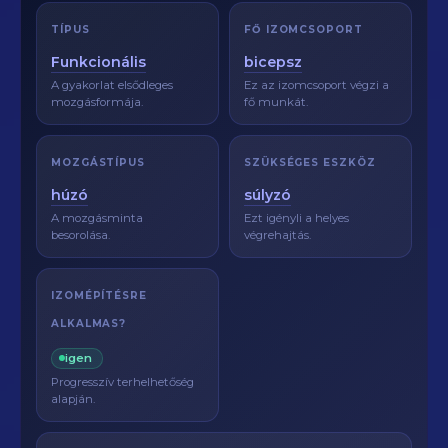
TÍPUS
FŐ IZOMCSOPORT
Funkcionális
bicepsz
A gyakorlat elsődleges
Ez az izomcsoport végzi a
mozgásformája.
fő munkát.
MOZGÁSTÍPUS
SZÜKSÉGES ESZKÖZ
húzó
súlyzó
A mozgásminta
Ezt igényli a helyes
besorolása.
végrehajtás.
IZOMÉPÍTÉSRE
ALKALMAS?
igen
Progresszív terhelhetőség
alapján.