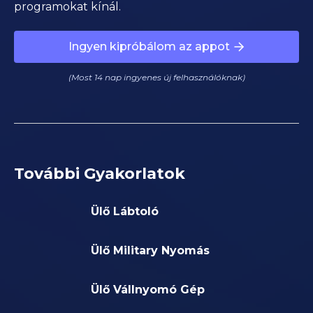
programokat kínál.
Ingyen kipróbálom az appot
(Most 14 nap ingyenes új felhasználóknak)
További Gyakorlatok
Ülő Lábtoló
Ülő Military Nyomás
Ülő Vállnyomó Gép