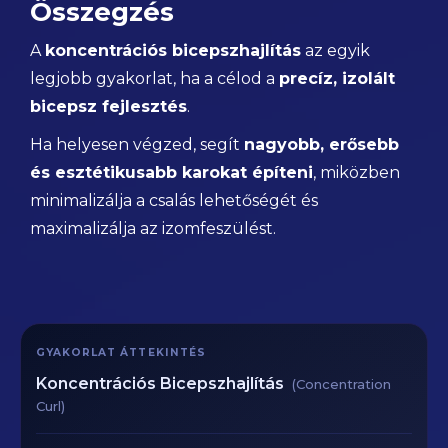
Összegzés
A
koncentrációs bicepszhajlítás
az egyik
legjobb gyakorlat, ha a célod a
precíz, izolált
bicepsz fejlesztés
.
Ha helyesen végzed, segít
nagyobb, erősebb
és esztétikusabb karokat építeni
, miközben
minimalizálja a csalás lehetőségét és
maximalizálja az izomfeszülést.
GYAKORLAT ÁTTEKINTÉS
Koncentrációs Bicepszhajlítás
(Concentration
Curl)