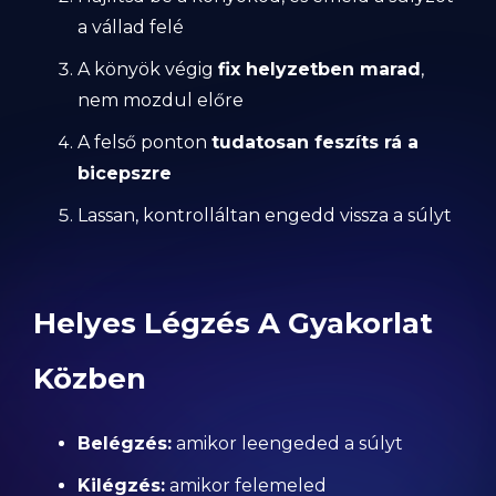
a vállad felé
A könyök végig
fix helyzetben marad
,
nem mozdul előre
A felső ponton
tudatosan feszíts rá a
bicepszre
Lassan, kontrolláltan engedd vissza a súlyt
Helyes Légzés A Gyakorlat
Közben
Belégzés:
amikor leengeded a súlyt
Kilégzés:
amikor felemeled