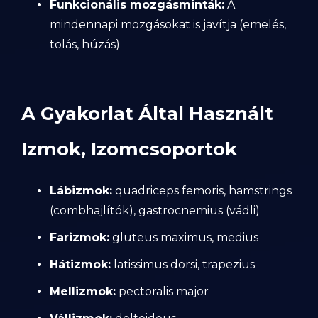
Funkcionális mozgásminták:
A
mindennapi mozgásokat is javítja (emelés,
tolás, húzás)
A Gyakorlat Által Használt
Izmok, Izomcsoportok
Lábizmok:
quadriceps femoris, hamstrings
(combhajlítók), gastrocnemius (vádli)
Farizmok:
gluteus maximus, medius
Hátizmok:
latissimus dorsi, trapezius
Mellizmok:
pectoralis major