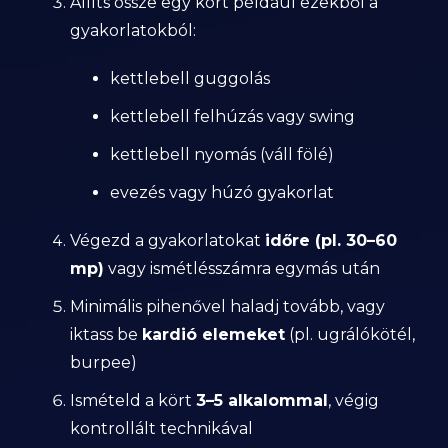
Állíts össze egy kört például ezekből a
gyakorlatokból:
kettlebell guggolás
kettlebell felhúzás vagy swing
kettlebell nyomás (váll fölé)
evezés vagy húzó gyakorlat
Végezd a gyakorlatokat
időre (pl. 30–60
mp)
vagy ismétlésszámra egymás után
Minimális pihenővel haladj tovább, vagy
iktass be
kardió elemeket
(pl. ugrálókötél,
burpee)
Ismételd a kört
3–5 alkalommal
, végig
kontrollált technikával