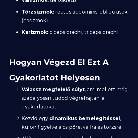
Vállizmok:
deltoideus
Törzsizmok:
rectus abdominis, obliquusok
(hasizmok)
Karizmok:
biceps brachii, triceps brachii
Hogyan Végezd El Ezt A
Gyakorlatot Helyesen
Válassz megfelelő súlyt
, ami mellett még
szabályosan tudod végrehajtani a
gyakorlatokat
Kezdd egy
dinamikus bemelegítéssel
,
külön figyelve a csípőre, vállra és törzsre