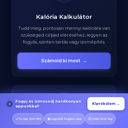
Kalória Kalkulátor
Tudd meg, pontosan mennyi kalóriára van
szükséged céljaid eléréséhez, legyen az
fogyás, szinten tartás vagy izomépítés.
Számold ki most
→
⚖️
Fogyj és izmosodj hatékonyan
Kipróbálom →
appunkkal!
14 nap INGYEN
Legjobb Fogyás App
Több ezer tag
BMI Kalkulátor