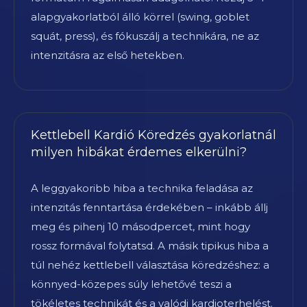
alapgyakorlatból álló körrel (swing, goblet
squát, press), és fókuszálj a technikára, ne az
intenzitásra az első hetekben.
Kettlebell Kardió Köredzés gyakorlatnál
milyen hibákat érdemes elkerülni?
A leggyakoribb hiba a technika feladása az
intenzitás fenntartása érdekében – inkább állj
meg és pihenj 10 másodpercet, mint hogy
rossz formával folytatsd. A másik tipikus hiba a
túl nehéz kettlebell választása köredzéshez: a
könnyed-közepes súly lehetővé teszi a
tökéletes technikát és a valódi kardioterhelést.