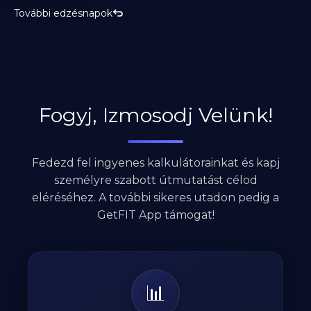
További edzésnapok
Fogyj, Izmosodj Velünk!
Fedezd fel ingyenes kalkulátorainkat és kapj
személyre szabott útmutatást célod
eléréséhez. A további sikeres utadon pedig a
GetFIT App támogat!
📊