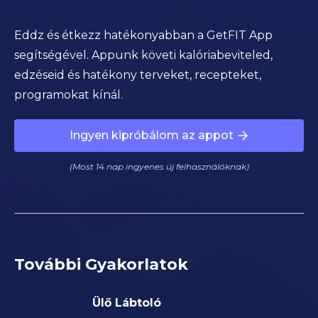
Eddz és étkezz hatékonyabban a GetFIT App
segítségével. Appunk követi kalóriabeviteled,
edzéseid és hatékony terveket, recepteket,
programokat kínál.
Ingyen kipróbálom az appot
(Most 14 nap ingyenes új felhasználóknak)
További Gyakorlatok
Ülő Lábtoló