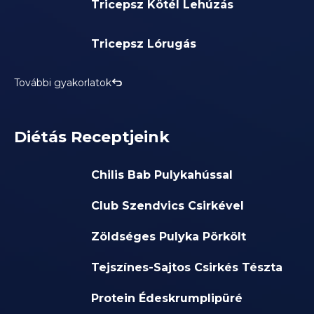
Tricepsz Kötél Lehúzás
Tricepsz Lórugás
További gyakorlatok
Diétás Receptjeink
Chilis Bab Pulykahússal
Club Szendvics Csirkével
Zöldséges Pulyka Pörkölt
Tejszínes-Sajtos Csirkés Tészta
Protein Édeskrumplipüré