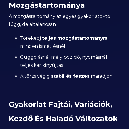
Mozgástartománya
A mozgástartomány az egyes gyakorlatoktól
függ, de általánosan:
Törekedj
teljes mozgástartományra
minden ismétlésnél
Guggolásnál mély pozíció, nyomásnál
teljes kar kinyújtás
A törzs végig
stabil és feszes
maradjon
Gyakorlat Fajtái, Variációk,
Kezdő És Haladó Változatok