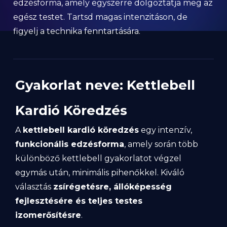
edzésforma, amely egyszerre dolgoztatja meg az
egész testet. Tartsd magas intenzitáson, de
figyelj a technika fenntartására.
Gyakorlat neve: Kettlebell
Kardió Köredzés
A
kettlebell kardió köredzés
egy intenzív,
funkcionális edzésforma
, amely során több
különböző kettlebell gyakorlatot végzel
egymás után, minimális pihenőkkel. Kiváló
választás
zsírégetésre, állóképesség
fejlesztésére és teljes testes
izomerősítésre
.