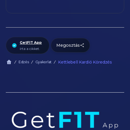
GetFIT App
Megosztás
írta a cikket.
Kettlebell Kardió Köredzés
Edzés
Gyakorlat