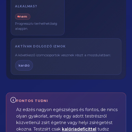
ALKALMAS?
nem
Progresszív terhelhetőség
alapján.
AKTÍVAN DOLGOZÓ IZMOK
A következő izomcsoportok vesznek részt a mozdulatban:
kardió
FONTOS TUDNI
Az edzés nagyon egészséges és fontos, de nincs
olyan gyakorlat, amely egy adott testrészről
közvetlenül zsírt égetne vagy helyi zsírégetést
okozna. Testzsírt csak
kalóriadeficittel
tudsz