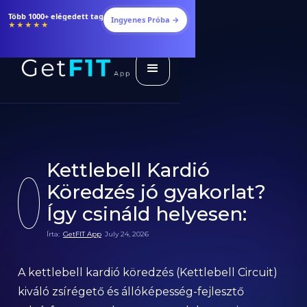
Étrendek, receptek és edzéstervek
Ingyenes Próba →
★★★★★
Kettlebell Kardió
Köredzés jó gyakorlat?
Így csináld helyesen:
Írta:
GetFIT App
July 24, 2026
A kettlebell kardió köredzés (Kettlebell Circuit)
kiváló zsírégető és állóképesség-fejlesztő