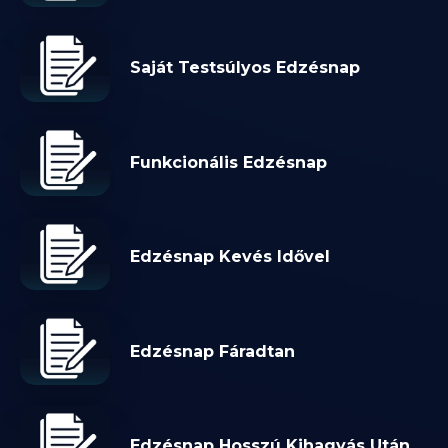
Saját Testsúlyos Edzésnap
Funkcionális Edzésnap
Edzésnap Kevés Idővel
Edzésnap Fáradtan
Edzésnap Hosszú Kihagyás Után