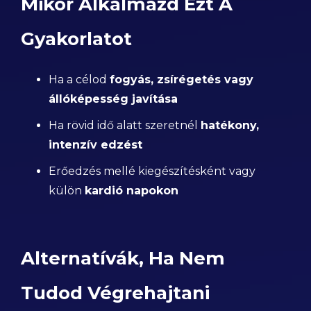
Mikor Alkalmazd Ezt A
Gyakorlatot
Ha a célod
fogyás, zsírégetés vagy
állóképesség javítása
Ha rövid idő alatt szeretnél
hatékony,
intenzív edzést
Erőedzés mellé kiegészítésként vagy
külön
kardió napokon
Alternatívák, Ha Nem
Tudod Végrehajtani