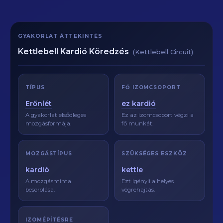
GYAKORLAT ÁTTEKINTÉS
Kettlebell Kardió Köredzés
(Kettlebell Circuit)
TÍPUS
FŐ IZOMCSOPORT
Erőnlét
ez kardió
A gyakorlat elsődleges
Ez az izomcsoport végzi a
mozgásformája.
fő munkát.
MOZGÁSTÍPUS
SZÜKSÉGES ESZKÖZ
kardió
kettle
A mozgásminta
Ezt igényli a helyes
besorolása.
végrehajtás.
IZOMÉPÍTÉSRE