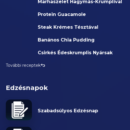
Marhaszelet Hagymás-Krumplival
Protein Guacamole
Steak Krémes Tésztával
Banános Chia Pudding
Csirkés Édeskrumplis Nyársak
További receptek
Edzésnapok
Szabadsúlyos Edzésnap