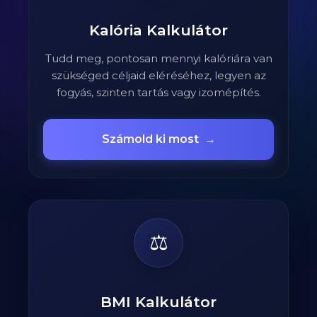
Kalória Kalkulátor
Tudd meg, pontosan mennyi kalóriára van
szükséged céljaid eléréséhez, legyen az
fogyás, szinten tartás vagy izomépítés.
Számold ki most
→
⚖️
BMI Kalkulátor