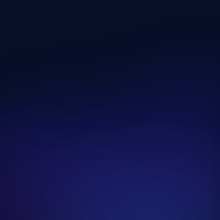
Lépcsőzés és Gyaloglás
Kategória megnyitása
Evező Gyakorlatok
Kategória megnyitása
Kerékpáros Gyakorlatok
Kategória megnyitása