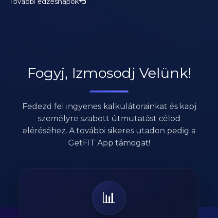
További edzésnapok
Fogyj, Izmosodj Velünk!
Fedezd fel ingyenes kalkulátorainkat és kapj
személyre szabott útmutatást célod
eléréséhez. A további sikeres utadon pedig a
GetFIT App támogat!
📊