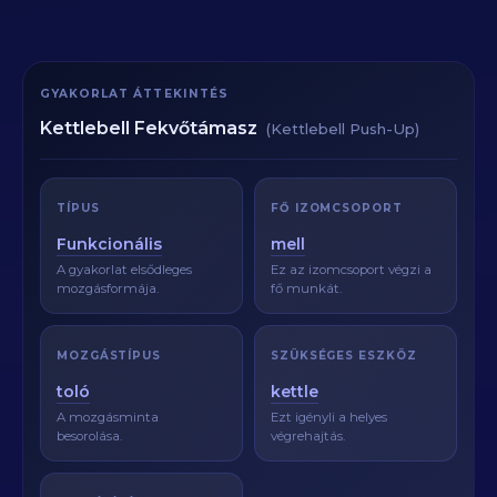
GYAKORLAT ÁTTEKINTÉS
Kettlebell Fekvőtámasz
(Kettlebell Push-Up)
TÍPUS
FŐ IZOMCSOPORT
Funkcionális
mell
A gyakorlat elsődleges
Ez az izomcsoport végzi a
mozgásformája.
fő munkát.
MOZGÁSTÍPUS
SZÜKSÉGES ESZKÖZ
toló
kettle
A mozgásminta
Ezt igényli a helyes
besorolása.
végrehajtás.