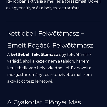
így jobban aktiválja a mell és a törzs izmait. Ügyelj
az egyensúlyra és a helyes testtartásra.
Kettlebell Fekvőtámasz –
Emelt Fogású Fekvőtámasz
A
kettlebell fekvőtámasz
egy fekvőtámasz
variáció, ahol a kezek nem a talajon, hanem
kettlebelleken helyezkednek el. Ez növeli a
mozgástartományt és intenzívebb mellizom
aktivációt tesz lehetővé.
A Gyakorlat Előnyei Más