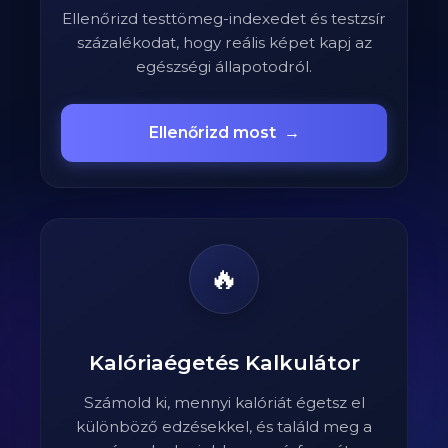
Ellenőrizd testtömeg-indexedet és testzsír
százalékodat, hogy reális képet kapj az
egészségi állapotodról.
Ellenőrizd most
→
🔥
Kalóriaégetés Kalkulátor
Számold ki, mennyi kalóriát égetsz el
különböző edzésekkel, és találd meg a