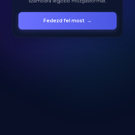
számodra legjobb mozgásformát.
Fedezd fel most
→