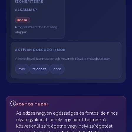
IZOMÉPÍTÉSRE
ALKALMAS?
nem
Progresszív terhelhetőség
alapján.
AKTÍVAN DOLGOZÓ IZMOK
A következő izomcsoportok vesznek részt a mozdulatban:
mell
tricepsz
core
FONTOS TUDNI
Az edzés nagyon egészséges és fontos, de nincs
olyan gyakorlat, amely egy adott testrészről
közvetlenül zsírt égetne vagy helyi zsírégetést