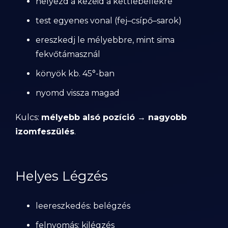
helyezd a kezeid a kettlebellekre
test egyenes vonal (fej–csípő–sarok)
ereszkedj le mélyebbre, mint sima
fekvőtámasznál
könyök kb. 45°-ban
nyomd vissza magad
Kulcs:
mélyebb alsó pozíció → nagyobb
izomfeszülés
.
Helyes Légzés
leereszkedés: belégzés
felnyomás: kilégzés