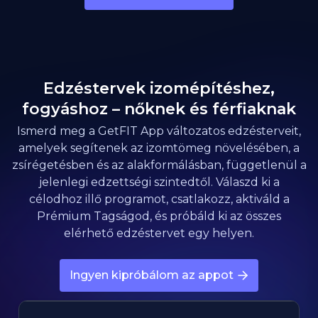
Edzéstervek izomépítéshez,
fogyáshoz – nőknek és férfiaknak
Ismerd meg a GetFIT App változatos edzésterveit,
amelyek segítenek az izomtömeg növelésében, a
zsírégetésben és az alakformálásban, függetlenül a
jelenlegi edzettségi szintedtől. Válaszd ki a
célodhoz illő programot, csatlakozz, aktiváld a
Prémium Tagságod, és próbáld ki az összes
elérhető edzéstervet egy helyen.
Ingyen kipróbálom az appot