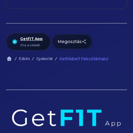
GetFIT App
Megosztás
írta a cikket.
Kettlebell Fekvőtámasz
Edzés
Gyakorlat