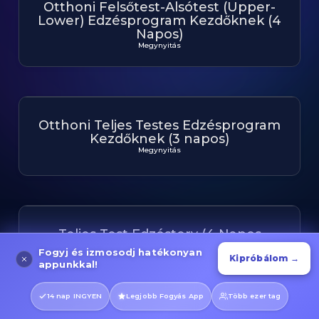
Otthoni Felsőtest-Alsótest (Upper-
Lower) Edzésprogram Kezdőknek (4
Napos)
Megynyitás
Otthoni Teljes Testes Edzésprogram
Kezdőknek (3 napos)
Megynyitás
Teljes Test Edzésterv (4 Napos
Felolsztás)
Fogyj és izmosodj hatékonyan
Kipróbálom →
Megynyitás
appunkkal!
14 nap INGYEN
Legjobb Fogyás App
Több ezer tag