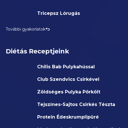
Tricepsz Lórugás
További gyakorlatok
Diétás Receptjeink
Chilis Bab Pulykahússal
Club Szendvics Csirkével
Zöldséges Pulyka Pörkölt
Tejszínes-Sajtos Csirkés Tészta
Protein Édeskrumplipüré