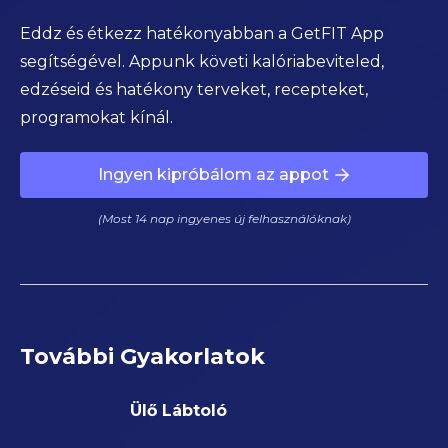
Eddz és étkezz hatékonyabban a GetFIT App
segítségével. Appunk követi kalóriabeviteled,
edzéseid és hatékony terveket, recepteket,
programokat kínál.
Ingyen kipróbálom az appot
(Most 14 nap ingyenes új felhasználóknak)
További Gyakorlatok
Ülő Lábtoló