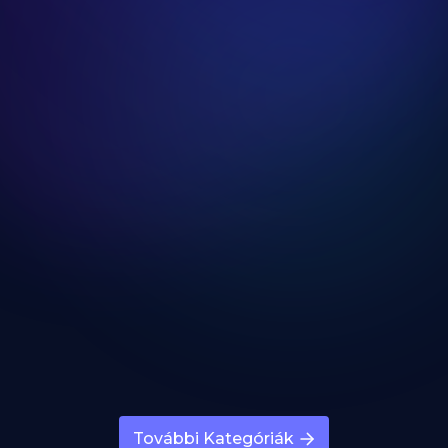
Futás és Sprint Gyakorlatok
Kategória megnyitása
Ugrókötél Gyakorlatok
Kategória megnyitása
HIIT Edzések
Kategória megnyitása
További Kategóriák