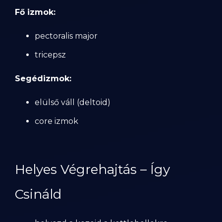
Fő izmok:
pectoralis major
tricepsz
Segédizmok:
elülső váll (deltoid)
core izmok
Helyes Végrehajtás – Így
Csináld