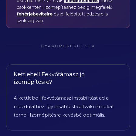
okozna. Testzsírt csak
kalóriadeficittel
tudsz
csökkenteni, izomépítéshez pedig megfelelő
fehérjebevitelre
és jól felépített edzésre is
szükség van.
GYAKORI KÉRDÉSEK
Kettlebell Fekvőtámasz jó
izomépítésre?
A kettlebell fekvőtámasz instabilitást ad a
mozdulathoz, így inkább stabilizáló izmokat
terhel. Izomépítésre kevésbé optimális.