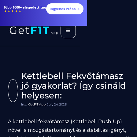
Több 1000+ elégedett tag
Ingyenes Próba →
★★★★★
Kettlebell Fekvőtámasz
jó gyakorlat? Így csináld
helyesen:
Írta:
GetFIT App
July 24, 2026
A kettlebell fekvőtámasz (Kettlebell Push-Up)
növeli a mozgástartományt és a stabilitási igényt,