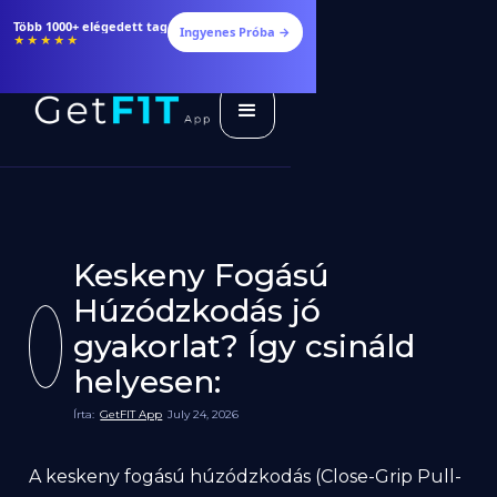
Több 1000+ elégedett tag
Ingyenes Próba →
★★★★★
Keskeny Fogású
Húzódzkodás jó
gyakorlat? Így csináld
helyesen:
Írta:
GetFIT App
July 24, 2026
A keskeny fogású húzódzkodás (Close-Grip Pull-