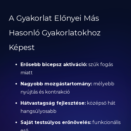
A Gyakorlat Előnyei Más
Hasonló Gyakorlatokhoz
Képest
Erősebb bicepsz aktiváció:
szűk fogás
miatt
Nagyobb mozgástartomány:
mélyebb
nyújtás és kontrakció
Hátvastagság fejlesztése:
középső hát
hangsúlyosabb
Saját testsúlyos erőnövelés:
funkcionális
erő