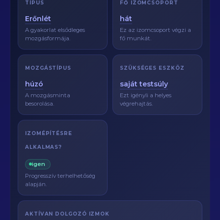
TÍPUS
FŐ IZOMCSOPORT
Erőnlét
hát
A gyakorlat elsődleges
Ez az izomcsoport végzi a
mozgásformája.
fő munkát.
MOZGÁSTÍPUS
SZÜKSÉGES ESZKÖZ
húzó
saját testsúly
A mozgásminta
Ezt igényli a helyes
besorolása.
végrehajtás.
IZOMÉPÍTÉSRE
ALKALMAS?
igen
Progresszív terhelhetőség
alapján.
AKTÍVAN DOLGOZÓ IZMOK