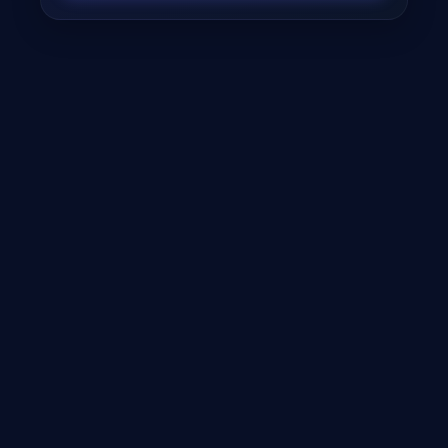
Lépcsőzés és Gyaloglás