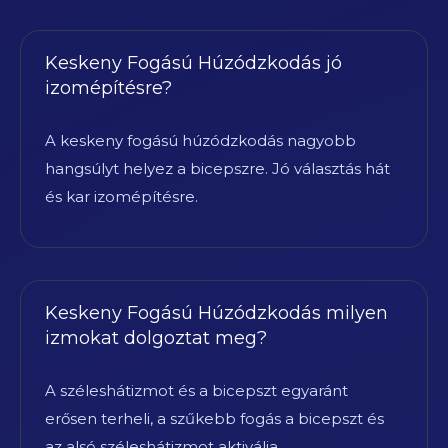
Keskeny Fogású Húzódzkodás jó
izomépítésre?
A keskeny fogású húzódzkodás nagyobb
hangsúlyt helyez a bicepszre. Jó választás hát
és kar izomépítésre.
Keskeny Fogású Húzódzkodás milyen
izmokat dolgoztat meg?
A széleshátizmot és a bicepszt egyaránt
erősen terheli, a szűkebb fogás a bicepszt és
az alsó széleshátizmot aktiválja