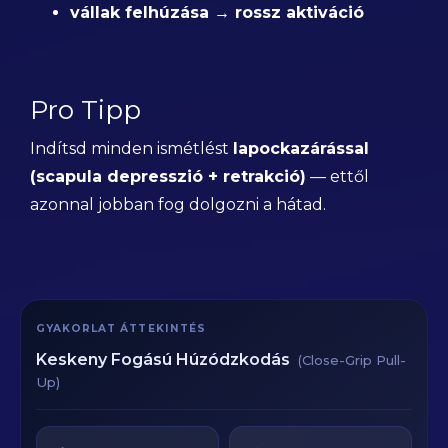
vállak felhúzása → rossz aktiváció
Pro Tipp
Indítsd minden ismétlést
lapockazárással
(scapula depresszió + retrakció)
— ettől
azonnal jobban fog dolgozni a hátad.
GYAKORLAT ÁTTEKINTÉS
Keskeny Fogású Húzódzkodás
(Close-Grip Pull-
Up)