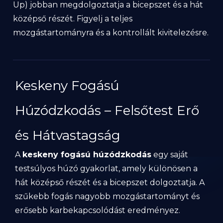
Up) jobban megdolgoztatja a bicepszet és a hát
középső részét. Figyelj a teljes
mozgástartományra és a kontrollált kivitelezésre.
Keskeny Fogású
Húzódzkodás – Felsőtest Erő
és Hátvastagság
A
keskeny fogású húzódzkodás
egy saját
testsúlyos húzó gyakorlat, amely különösen a
hát középső részét és a bicepszet dolgoztatja. A
szűkebb fogás nagyobb mozgástartományt és
erősebb karbekapcsolódást eredményez.