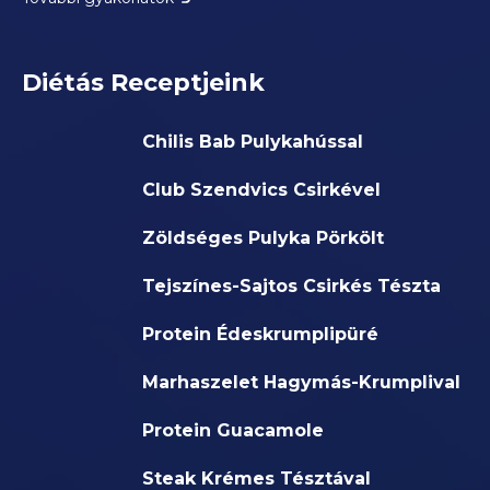
Diétás Receptjeink
Chilis Bab Pulykahússal
Club Szendvics Csirkével
Zöldséges Pulyka Pörkölt
Tejszínes-Sajtos Csirkés Tészta
Protein Édeskrumplipüré
Marhaszelet Hagymás-Krumplival
Protein Guacamole
Steak Krémes Tésztával