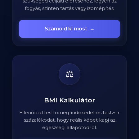
szükséged céljaid eléréséhez, legyen az
fogyás, szinten tartás vagy izomépítés.
Számold ki most
→
⚖️
BMI Kalkulátor
Ellenőrizd testtömeg-indexedet és testzsír
százalékodat, hogy reális képet kapj az
egészségi állapotodról.