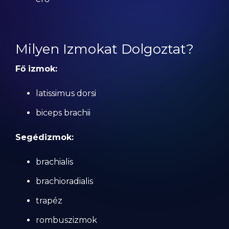
Milyen Izmokat Dolgoztat?
Fő izmok:
latissimus dorsi
biceps brachii
Segédizmok:
brachialis
brachioradialis
trapéz
rombuszizmok