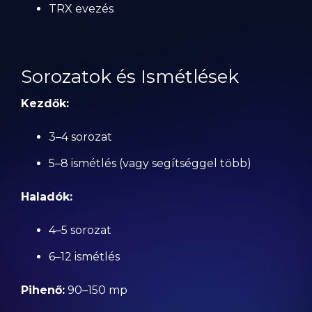
TRX evezés
Sorozatok és Ismétlések
Kezdők:
3–4 sorozat
5–8 ismétlés (vagy segítséggel több)
Haladók:
4–5 sorozat
6–12 ismétlés
Pihenő:
90–150 mp