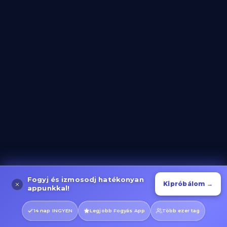
Kategória megnyitása
Evező Gyakorlatok
Kategória megnyitása
Kerékpáros Gyakorlatok
Kategória megnyitása
Fogyj és izmosodj hatékonyan
Kipróbálom →
appunkkal!
14 nap INGYEN
Legjobb Fogyás App
Több ezer tag
Futás és Sprint Gyakorlatok