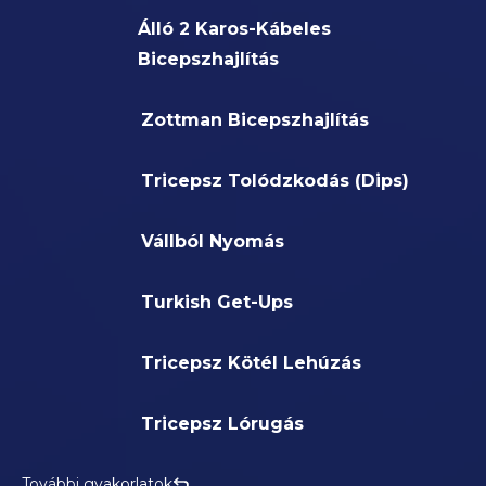
Álló 2 Karos-Kábeles
Bicepszhajlítás
Zottman Bicepszhajlítás
Tricepsz Tolódzkodás (Dips)
Vállból Nyomás
Turkish Get-Ups
Tricepsz Kötél Lehúzás
Tricepsz Lórugás
További gyakorlatok