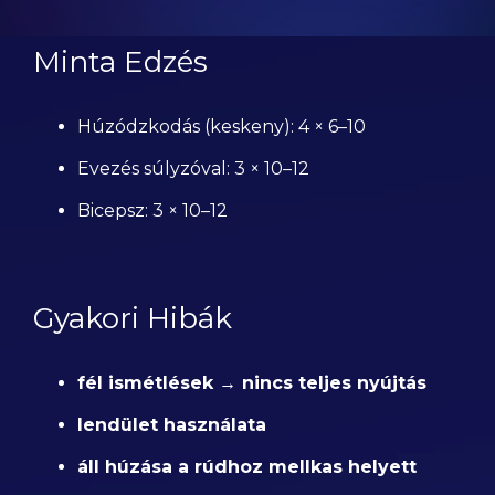
Minta Edzés
Húzódzkodás (keskeny): 4 × 6–10
Evezés súlyzóval: 3 × 10–12
Bicepsz: 3 × 10–12
Gyakori Hibák
fél ismétlések → nincs teljes nyújtás
lendület használata
áll húzása a rúdhoz mellkas helyett