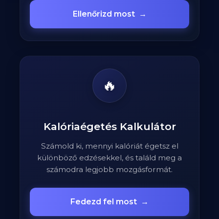
Ellenőrizd most
→
🔥
Kalóriaégetés Kalkulátor
Számold ki, mennyi kalóriát égetsz el
különböző edzésekkel, és találd meg a
számodra legjobb mozgásformát.
Fedezd fel most
→