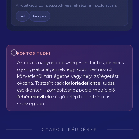
A következő izomcsoportok vesznek részt a mozdulatban:
hát
bicepsz
FONTOS TUDNI
Az edzés nagyon egészséges és fontos, de nincs
olyan gyakorlat, amely egy adott testrészről
közvetlenül zsírt égetne vagy helyi zsírégetést
okozna. Testzsírt csak
kalóriadeficittel
tudsz
csökkenteni, izomépítéshez pedig megfelelő
fehérjebevitelre
és jól felépített edzésre is
szükség van.
GYAKORI KÉRDÉSEK