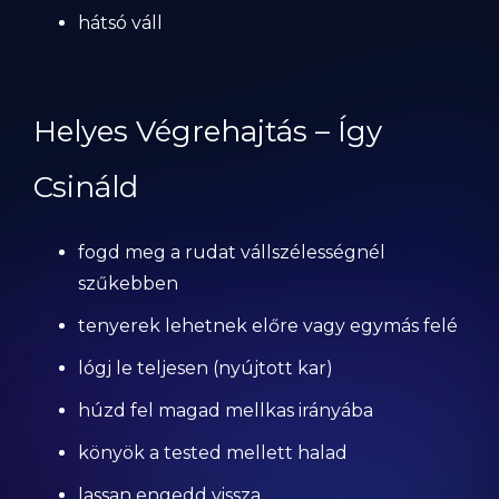
hátsó váll
Helyes Végrehajtás – Így
Csináld
fogd meg a rudat vállszélességnél
szűkebben
tenyerek lehetnek előre vagy egymás felé
lógj le teljesen (nyújtott kar)
húzd fel magad mellkas irányába
könyök a tested mellett halad
lassan engedd vissza