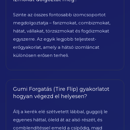
Szinte az összes fontosabb izomcsoportot
megdolgoztatja – farizmokat, combizmokat,
hátat, vállakat, törzsizmokat és fogóizmokat
egyszerre. Az egyik legjobb teljestest-
erőgyakorlat, amely a hátsó izomláncat
különösen erősen terheli.
Gumi Forgatás (Tire Flip) gyakorlatot
hogyan végezd el helyesen?
Állj a kerék elé szétvetett lábbal, guggolj le
egyenes háttal, öleld át az alsó részét, és
comblendítéssel emeld a csípődig, majd