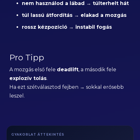
nem használod a lábad → túlterhelt hát
túl lassú átfordítás → elakad a mozgás
rossz kézpozíció → instabil fogás
Pro Tipp
A mozgás első fele
deadlift
, a második fele
explozív tolás
.
Ha ezt szétválasztod fejben → sokkal erősebb
leszel.
GYAKORLAT ÁTTEKINTÉS