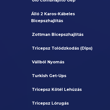
Ülő Combhajlitó Gép
Álló 2 Karos-Kábeles
Bicepszhajlítás
Zottman Bicepszhajlítás
Tricepsz Tolódzkodás (Dips)
Vállból Nyomás
Turkish Get-Ups
Tricepsz Kötél Lehúzás
Tricepsz Lórugás