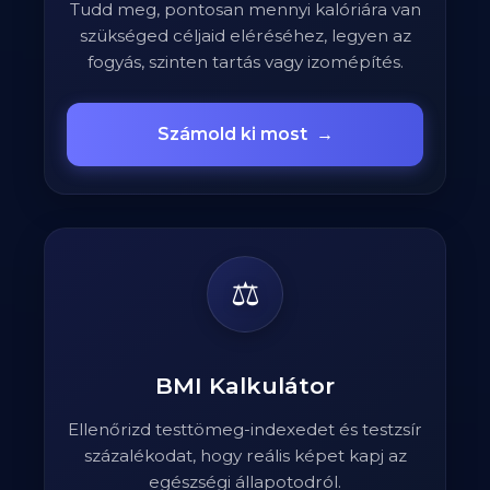
Tudd meg, pontosan mennyi kalóriára van
szükséged céljaid eléréséhez, legyen az
fogyás, szinten tartás vagy izomépítés.
Számold ki most
→
⚖️
BMI Kalkulátor
Ellenőrizd testtömeg-indexedet és testzsír
százalékodat, hogy reális képet kapj az
egészségi állapotodról.