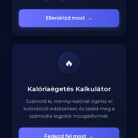
Ellenőrizd most
→
🔥
Kalóriaégetés Kalkulátor
Számold ki, mennyi kalóriát égetsz el
különböző edzésekkel, és találd meg a
számodra legjobb mozgásformát.
Fedezd fel most
→