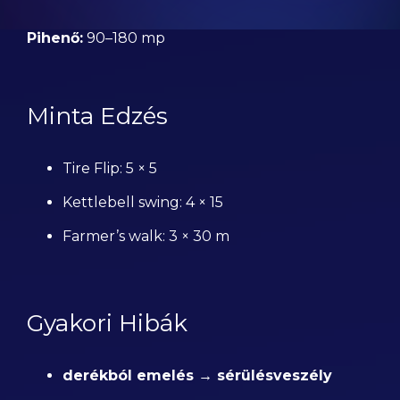
Pihenő:
90–180 mp
Minta Edzés
Tire Flip: 5 × 5
Kettlebell swing: 4 × 15
Farmer’s walk: 3 × 30 m
Gyakori Hibák
derékból emelés → sérülésveszély