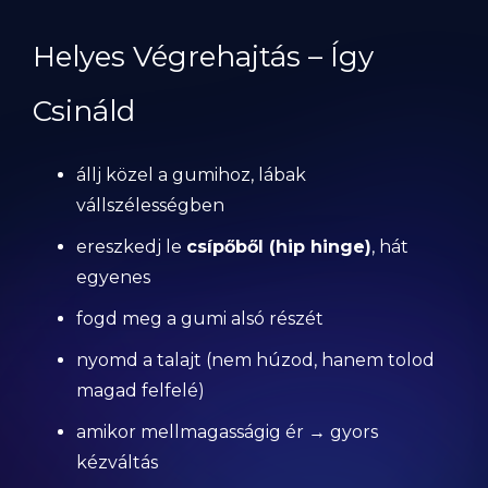
Helyes Végrehajtás – Így
Csináld
állj közel a gumihoz, lábak
vállszélességben
ereszkedj le
csípőből (hip hinge)
, hát
egyenes
fogd meg a gumi alsó részét
nyomd a talajt (nem húzod, hanem tolod
magad felfelé)
amikor mellmagasságig ér → gyors
kézváltás