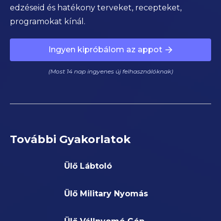
edzéseid és hatékony terveket, recepteket,
programokat kínál.
Ingyen kipróbálom az appot
(Most 14 nap ingyenes új felhasználóknak)
További Gyakorlatok
Ülő Lábtoló
Ülő Military Nyomás