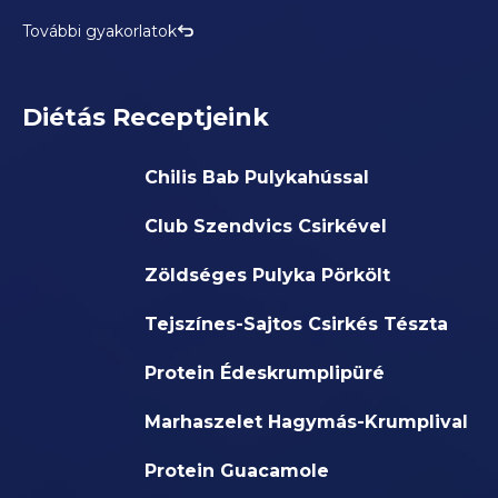
További gyakorlatok
Diétás Receptjeink
Chilis Bab Pulykahússal
Club Szendvics Csirkével
Zöldséges Pulyka Pörkölt
Tejszínes-Sajtos Csirkés Tészta
Protein Édeskrumplipüré
Marhaszelet Hagymás-Krumplival
Protein Guacamole