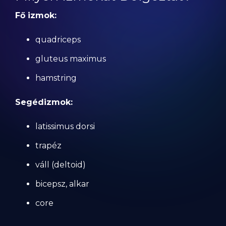
Fő izmok:
quadriceps
gluteus maximus
hamstring
Segédizmok:
latissimus dorsi
trapéz
váll (deltoid)
bicepsz, alkar
core