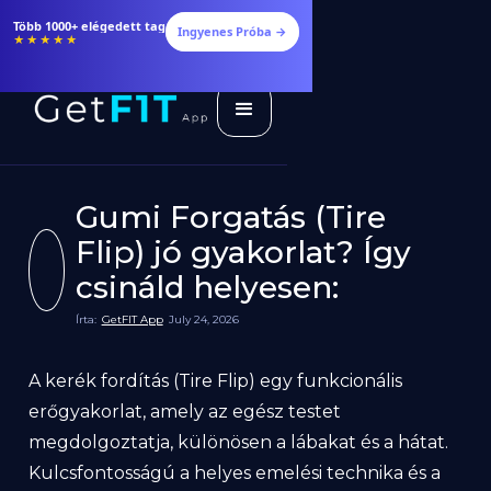
Több 1000+ elégedett tag
Ingyenes Próba →
★★★★★
Gumi Forgatás (Tire
Flip) jó gyakorlat? Így
csináld helyesen:
Írta:
GetFIT App
July 24, 2026
A kerék fordítás (Tire Flip) egy funkcionális
erőgyakorlat, amely az egész testet
megdolgoztatja, különösen a lábakat és a hátat.
Kulcsfontosságú a helyes emelési technika és a