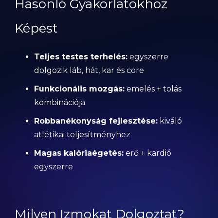
Hasonló Gyakorlatokhoz
Képest
Teljes testes terhelés:
egyszerre
dolgozik láb, hát, kar és core
Funkcionális mozgás:
emelés + tolás
kombinációja
Robbanékonyság fejlesztése:
kiváló
atlétikai teljesítményhez
Magas kalóriaégetés:
erő + kardió
egyszerre
Milyen Izmokat Dolgoztat?