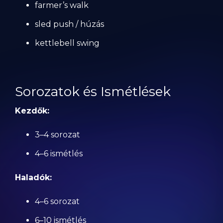
farmer’s walk
sled push / húzás
kettlebell swing
Sorozatok és Ismétlések
Kezdők:
3–4 sorozat
4–6 ismétlés
Haladók:
4–6 sorozat
6–10 ismétlés