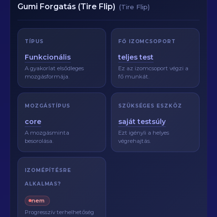
Gumi Forgatás (Tire Flip)
(Tire Flip)
TÍPUS
FŐ IZOMCSOPORT
Funkcionális
teljes test
A gyakorlat elsődleges
Ez az izomcsoport végzi a
mozgásformája.
fő munkát.
MOZGÁSTÍPUS
SZÜKSÉGES ESZKÖZ
core
saját testsúly
A mozgásminta
Ezt igényli a helyes
besorolása.
végrehajtás.
IZOMÉPÍTÉSRE
ALKALMAS?
nem
Progresszív terhelhetőség