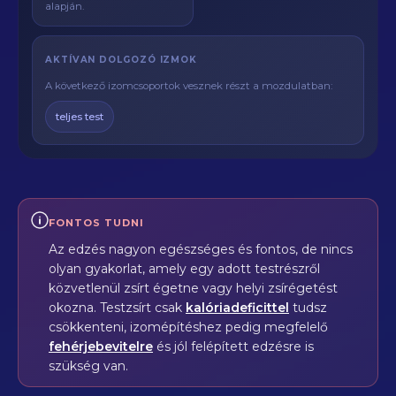
alapján.
AKTÍVAN DOLGOZÓ IZMOK
A következő izomcsoportok vesznek részt a mozdulatban:
teljes test
FONTOS TUDNI
Az edzés nagyon egészséges és fontos, de nincs
olyan gyakorlat, amely egy adott testrészről
közvetlenül zsírt égetne vagy helyi zsírégetést
okozna. Testzsírt csak
kalóriadeficittel
tudsz
csökkenteni, izomépítéshez pedig megfelelő
fehérjebevitelre
és jól felépített edzésre is
szükség van.