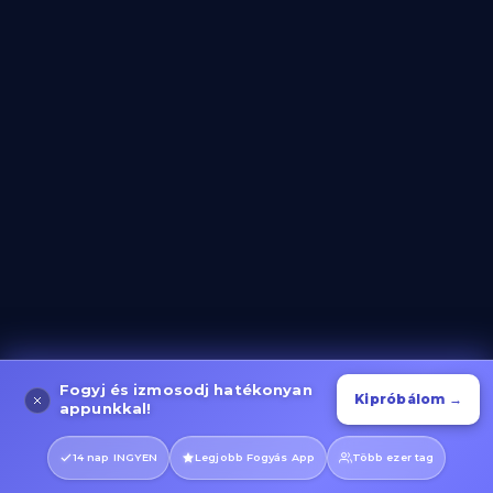
Lépcsőzés és Gyaloglás
Kategória megnyitása
Evező Gyakorlatok
Kategória megnyitása
Kerékpáros Gyakorlatok
Kategória megnyitása
Fogyj és izmosodj hatékonyan
Kipróbálom →
appunkkal!
14 nap INGYEN
Legjobb Fogyás App
Több ezer tag