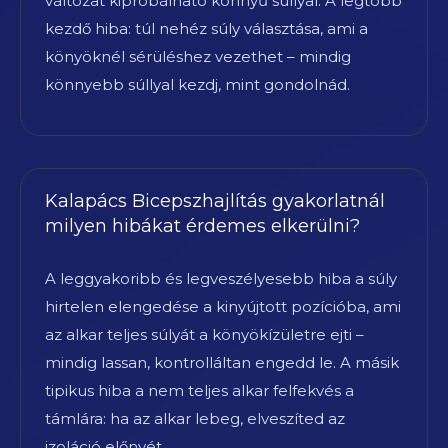
változat kipróbálható könnyű súllyal. A legtöbb
kezdő hiba: túl nehéz súly választása, ami a
könyöknél sérüléshez vezethet – mindig
könnyebb súllyal kezdj, mint gondolnád.
Kalapács Bicepszhajlítás gyakorlatnál
milyen hibákat érdemes elkerülni?
A leggyakoribb és legveszélyesebb hiba a súly
hirtelen elengedése a kinyújtott pozícióba, ami
az alkar teljes súlyát a könyökízületre ejti –
mindig lassan, kontrolláltan engedd le. A másik
tipikus hiba a nem teljes alkar felfekvés a
támlára: ha az alkar lebeg, elveszíted az
izoláció előnyét.