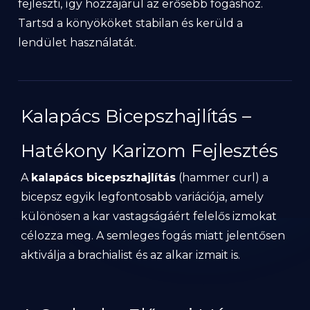
fejleszti, így hozzájárul az erősebb fogáshoz.
Tartsd a könyököket stabilan és kerüld a
lendület használatát.
Kalapács Bicepszhajlítás –
Hatékony Karizom Fejlesztés
A
kalapács bicepszhajlítás
(hammer curl) a
bicepsz egyik legfontosabb variációja, amely
különösen a kar vastagságáért felelős izmokat
célozza meg. A semleges fogás miatt jelentősen
aktiválja a brachialist és az alkar izmait is.