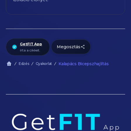
GetFIT App
Megosztás
írta a cikket.
Kalapács Bicepszhajlítás
Edzés
Gyakorlat