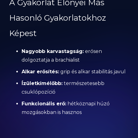
A Gyakorlat Előnyei Más
Hasonló Gyakorlatokhoz
Képest
Nagyobb karvastagság:
erősen
dolgoztatja a brachialist
Alkar erősítés:
grip és alkar stabilitás javul
Ízületkímélőbb:
természetesebb
csuklópozíció
Funkcionális erő:
hétköznapi húzó
mozgásokban is hasznos