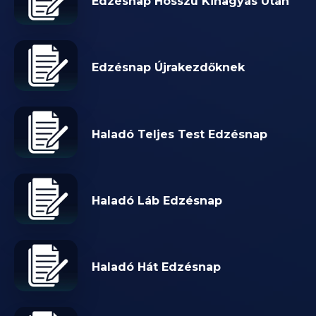
Edzésnap Hosszú Kihagyás Után
Edzésnap Újrakezdőknek
Haladó Teljes Test Edzésnap
Haladó Láb Edzésnap
Haladó Hát Edzésnap