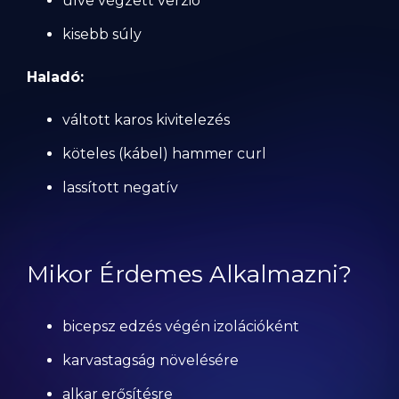
ülve végzett verzió
kisebb súly
Haladó:
váltott karos kivitelezés
köteles (kábel) hammer curl
lassított negatív
Mikor Érdemes Alkalmazni?
bicepsz edzés végén izolációként
karvastagság növelésére
alkar erősítésre