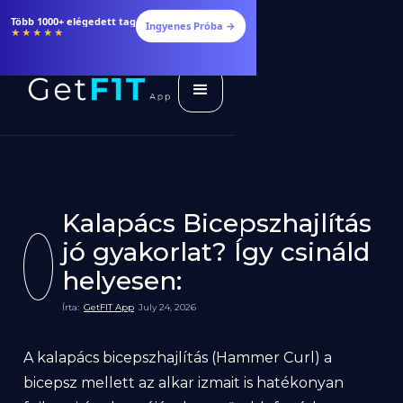
Több 1000+ elégedett tag
Ingyenes Próba →
★★★★★
Kalapács Bicepszhajlítás
jó gyakorlat? Így csináld
helyesen:
Írta:
GetFIT App
July 24, 2026
A kalapács bicepszhajlítás (Hammer Curl) a
bicepsz mellett az alkar izmait is hatékonyan