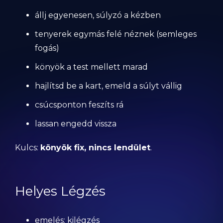
állj egyenesen, súlyzó a kézben
tenyerek egymás felé néznek (semleges
fogás)
könyök a test mellett marad
hajlítsd be a kart, emeld a súlyt vállig
csúcsponton feszíts rá
lassan engedd vissza
Kulcs:
könyök fix, nincs lendület
.
Helyes Légzés
emelés: kilégzés