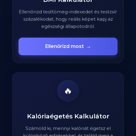
Ellenőrizd testtömeg-indexedet és testzsír
százalékodat, hogy reális képet kapj az
egészségi állapotodról.
Ellenőrizd most
→
🔥
Kalóriaégetés Kalkulátor
Számold ki, mennyi kalóriát égetsz el
különböző edzésekkel, és találd meg a