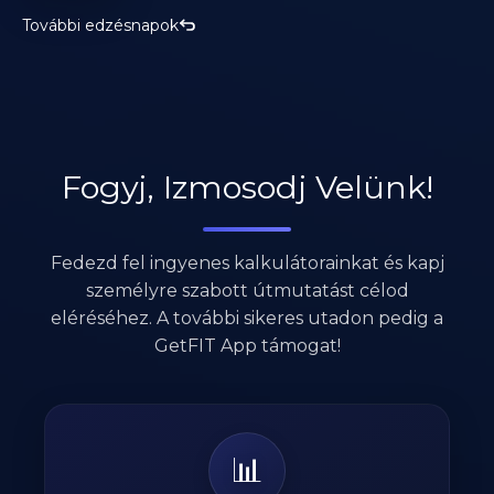
További edzésnapok
Fogyj, Izmosodj Velünk!
Fedezd fel ingyenes kalkulátorainkat és kapj
személyre szabott útmutatást célod
eléréséhez. A további sikeres utadon pedig a
GetFIT App támogat!
📊