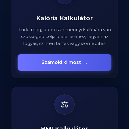
Kalória Kalkulátor
Tudd meg, pontosan mennyi kalóriára van
szükséged céljaid eléréséhez, legyen az
fogyás, szinten tartás vagy izomépítés.
Számold ki most
→
⚖️
BMI Kalkulátor