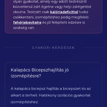
olyan gyakorlat, amely egy adott testrészről
közvetlenül zsírt égetne vagy helyi zsírégetést
okozna. Testzsírt csak
kalóriadeficittel
tudsz
csökkenteni, izomépítéshez pedig megfelelő
fehérjebevitelre
és jól felépített edzésre is
szükség van.
GYAKORI KÉRDÉSEK
Kalapács Bicepszhajlítás jó
izomépítésre?
A kalapács bicepsz hajlítás a bicepszet és az
alkart is terheli. Hatékony izolációs gyakorlat
izomépítéshez.