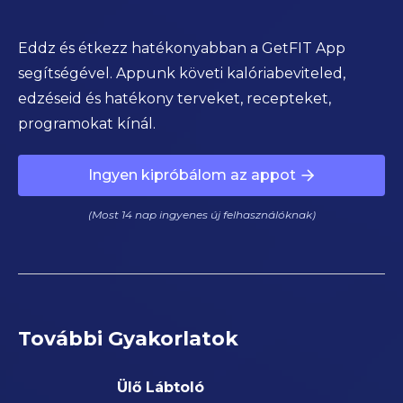
Eddz és étkezz hatékonyabban a GetFIT App
segítségével. Appunk követi kalóriabeviteled,
edzéseid és hatékony terveket, recepteket,
programokat kínál.
Ingyen kipróbálom az appot
(Most 14 nap ingyenes új felhasználóknak)
További Gyakorlatok
Ülő Lábtoló