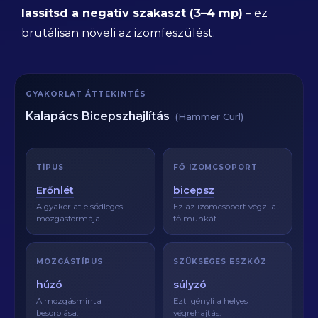
lassítsd a negatív szakaszt (3–4 mp)
– ez
brutálisan növeli az izomfeszülést.
GYAKORLAT ÁTTEKINTÉS
Kalapács Bicepszhajlítás
(Hammer Curl)
TÍPUS
FŐ IZOMCSOPORT
Erőnlét
bicepsz
A gyakorlat elsődleges
Ez az izomcsoport végzi a
mozgásformája.
fő munkát.
MOZGÁSTÍPUS
SZÜKSÉGES ESZKÖZ
húzó
súlyzó
A mozgásminta
Ezt igényli a helyes
besorolása.
végrehajtás.