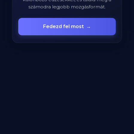
számodra legjobb mozgásformát.
Fedezd fel most
→