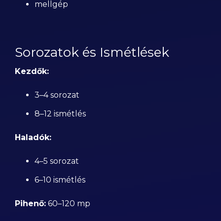
mellgép
Sorozatok és Ismétlések
Kezdők:
3–4 sorozat
8–12 ismétlés
Haladók:
4–5 sorozat
6–10 ismétlés
Pihenő:
60–120 mp