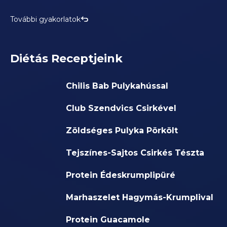
További gyakorlatok
Diétás Receptjeink
Chilis Bab Pulykahússal
Club Szendvics Csirkével
Zöldséges Pulyka Pörkölt
Tejszínes-Sajtos Csirkés Tészta
Protein Édeskrumplipüré
Marhaszelet Hagymás-Krumplival
Protein Guacamole