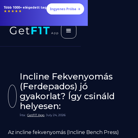
Több 1000+ elégedett tag
Ingyenes Próba →
★★★★★
Incline Fekvenyomás
(Ferdepados) jó
gyakorlat? Így csináld
helyesen:
Írta:
GetFIT App
July 24, 2026
Az incline fekvenyomás (Incline Bench Press)