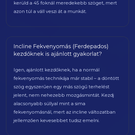
kerüld a 45 foknál meredekebb szöget, mert
azon túl a váll veszi át a munkát.
Incline Fekvenyomás (Ferdepados)
kezdőknek is ajánlott gyakorlat?
Igen, ajánlott kezdőknek, ha a normál
fekvenyomás technikája már stabil – a döntött
szög egyszerűen egy más szögű terhelést
jelent, nem nehezebb mozgásmintát. Kezdj
alacsonyabb súllyal mint a sima
fekvenyomásnál, mert az incline változatban
jellemzően kevesebbet tudsz emelni.