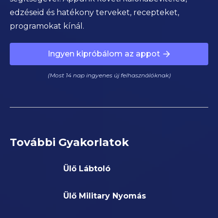
edzéseid és hatékony terveket, recepteket,
programokat kínál.
Ingyen kipróbálom az appot
(Most 14 nap ingyenes új felhasználóknak)
További Gyakorlatok
Ülő Lábtoló
Ülő Military Nyomás