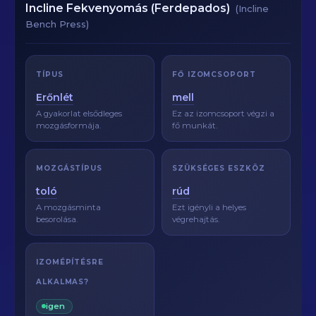
Incline Fekvenyomás (Ferdepados)
(Incline
Bench Press)
TÍPUS
FŐ IZOMCSOPORT
Erőnlét
mell
A gyakorlat elsődleges
Ez az izomcsoport végzi a
mozgásformája.
fő munkát.
MOZGÁSTÍPUS
SZÜKSÉGES ESZKÖZ
toló
rúd
A mozgásminta
Ezt igényli a helyes
besorolása.
végrehajtás.
IZOMÉPÍTÉSRE
ALKALMAS?
igen