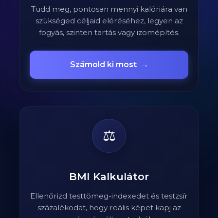
Tudd meg, pontosan mennyi kalóriára van
szükséged céljaid eléréséhez, legyen az
fogyás, szinten tartás vagy izomépítés.
Számold ki most
→
⚖️
BMI Kalkulátor
Ellenőrizd testtömeg-indexedet és testzsír
százalékodat, hogy reális képet kapj az