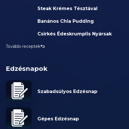
Steak Krémes Tésztával
Banános Chia Pudding
Csirkés Édeskrumplis Nyársak
További receptek
Edzésnapok
Szabadsúlyos Edzésnap
Gépes Edzésnap