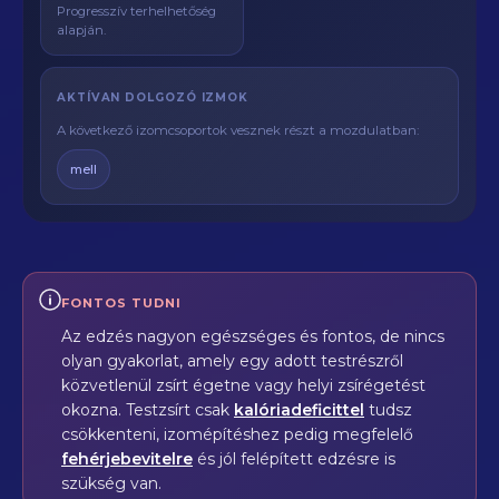
Progresszív terhelhetőség
alapján.
AKTÍVAN DOLGOZÓ IZMOK
A következő izomcsoportok vesznek részt a mozdulatban:
mell
FONTOS TUDNI
Az edzés nagyon egészséges és fontos, de nincs
olyan gyakorlat, amely egy adott testrészről
közvetlenül zsírt égetne vagy helyi zsírégetést
okozna. Testzsírt csak
kalóriadeficittel
tudsz
csökkenteni, izomépítéshez pedig megfelelő
fehérjebevitelre
és jól felépített edzésre is
szükség van.