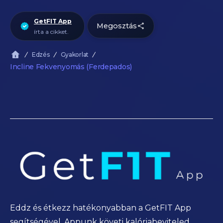
GetFIT App
Megosztás
írta a cikket.
Edzés
Gyakorlat
Incline Fekvenyomás (Ferdepados)
Eddz és étkezz hatékonyabban a GetFIT App
segítségével. Appunk követi kalóriabeviteled,