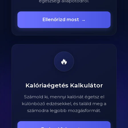
egészségi állapotodról.
Ellenőrizd most
→
🔥
Kalóriaégetés Kalkulátor
Számold ki, mennyi kalóriát égetsz el
különböző edzésekkel, és találd meg a
számodra legjobb mozgásformát.