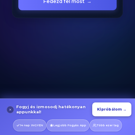
Fedezd fel most
→
Fogyj és izmosodj hatékonyan
Kipróbálom →
appunkkal!
14 nap INGYEN
Legjobb Fogyás App
Több ezer tag