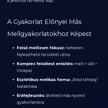
is jelentős terhelést kap.
A Gyakorlat Előnyei Más
Mellgyakorlatokhoz Képest
Felső mellizom fókusz:
nehezen
fejleszthető területet céloz
Komplex felsőtest erősítés:
mell + váll +
tricepsz
Esztétikus mellkas forma:
„felső teltség”
kialakítása
Erőfejlesztés:
átvihető más nyomó
gyakorlatokra