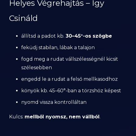
Helyes Végrehajtás – Így
Csináld
állítsd a padot kb.
30–45°-os szögbe
feküdj stabilan, lábak a talajon
fogd meg a rudat vállszélességnél kicsit
szélesebben
engedd le a rudat a felső mellkasodhoz
könyök kb. 45–60°-ban a törzshöz képest
nyomd vissza kontrolláltan
Kulcs:
mellből nyomsz, nem vállból
.