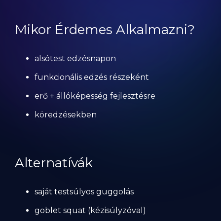
Mikor Érdemes Alkalmazni?
alsótest edzésnapon
funkcionális edzés részeként
erő + állóképesség fejlesztésre
köredzésekben
Alternatívák
saját testsúlyos guggolás
goblet squat (kézisúlyzóval)