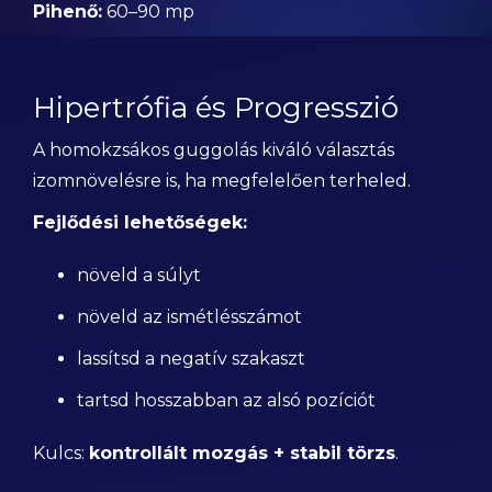
Pihenő:
60–90 mp
Hipertrófia és Progresszió
A homokzsákos guggolás kiváló választás
izomnövelésre is, ha megfelelően terheled.
Fejlődési lehetőségek:
növeld a súlyt
növeld az ismétlésszámot
lassítsd a negatív szakaszt
tartsd hosszabban az alsó pozíciót
Kulcs:
kontrollált mozgás + stabil törzs
.