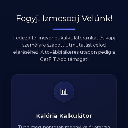
Fogyj, Izmosodj Velünk!
Fedezd fel ingyenes kalkulátorainkat és kapj
személyre szabott útmutatást célod
eléréséhez. A további sikeres utadon pedig a
GetFIT App támogat!
📊
Kalória Kalkulátor
Tudd meg, pontosan mennyi kalóriára van