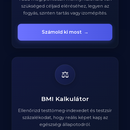
szükséged céljaid eléréséhez, legyen az
fogyás, szinten tartás vagy izomépítés.
Számold ki most
→
⚖️
BMI Kalkulátor
Ellenőrizd testtömeg-indexedet és testzsír
százalékodat, hogy reális képet kapj az
egészségi állapotodról.