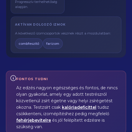
Progresszív terhelhetőség
alapján.
AKTÍVAN DOLGOZÓ IZMOK
A következő izomcsoportok vesznek részt a mozdulatban:
combfeszítő
farizom
FONTOS TUDNI
Az edzés nagyon egészséges és fontos, de nincs
olyan gyakorlat, amely egy adott testrészről
közvetlenül zsírt égetne vagy helyi zsírégetést
okozna. Testzsírt csak
kalóriadeficittel
tudsz
csökkenteni, izomépítéshez pedig megfelelő
fehérjebevitelre
és jól felépített edzésre is
szükség van.