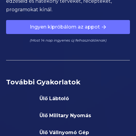
edzéseid és hatékony terveket, recepteket,
programokat kínál.
Ingyen kipróbálom az appot
(Most 14 nap ingyenes új felhasználóknak)
További Gyakorlatok
Ülő Lábtoló
Ülő Military Nyomás
Ülő Vállnyomó Gép