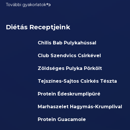
További gyakorlatok
Diétás Receptjeink
Chilis Bab Pulykahússal
Club Szendvics Csirkével
Zöldséges Pulyka Pörkölt
Tejszínes-Sajtos Csirkés Tészta
Protein Édeskrumplipüré
Marhaszelet Hagymás-Krumplival
Protein Guacamole