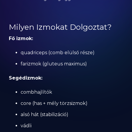
Milyen Izmokat Dolgoztat?
Fő izmok:
quadriceps (comb elülső része)
farizmok (gluteus maximus)
Segédizmok:
combhajlítók
core (has + mély törzsizmok)
alsó hát (stabilizáció)
vádli