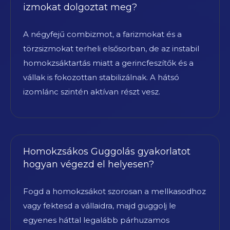
izmokat dolgoztat meg?
A négyfejű combizmot, a farizmokat és a
törzsizmokat terheli elsősorban, de az instabil
homokzsáktartás miatt a gerincfeszítők és a
vállak is fokozottan stabilizálnak. A hátsó
izomlánc szintén aktívan részt vesz.
Homokzsákos Guggolás gyakorlatot
hogyan végezd el helyesen?
Fogd a homokzsákot szorosan a mellkasodhoz
vagy fektesd a vállaidra, majd guggolj le
egyenes háttal legalább párhuzamos