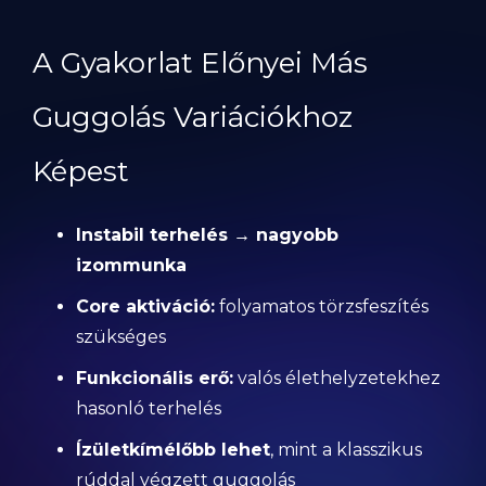
A Gyakorlat Előnyei Más
Guggolás Variációkhoz
Képest
Instabil terhelés → nagyobb
izommunka
Core aktiváció:
folyamatos törzsfeszítés
szükséges
Funkcionális erő:
valós élethelyzetekhez
hasonló terhelés
Ízületkímélőbb lehet
, mint a klasszikus
rúddal végzett guggolás