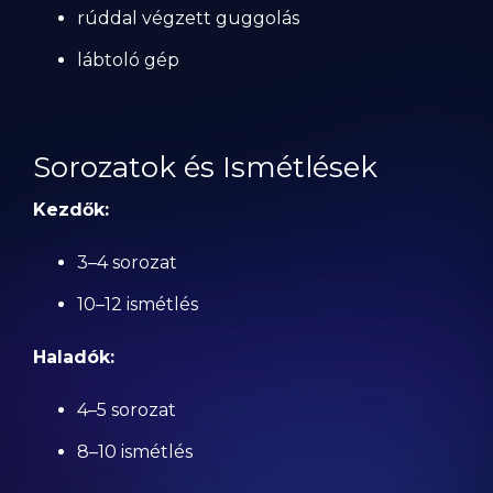
rúddal végzett guggolás
lábtoló gép
Sorozatok és Ismétlések
Kezdők:
3–4 sorozat
10–12 ismétlés
Haladók:
4–5 sorozat
8–10 ismétlés