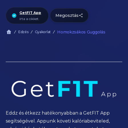
GetFIT App
Megosztás
írta a cikket.
Homokzsákos Guggolás
Edzés
Gyakorlat
Eddz és étkezz hatékonyabban a GetFIT App
segítségével. Appunk követi kalóriabeviteled,