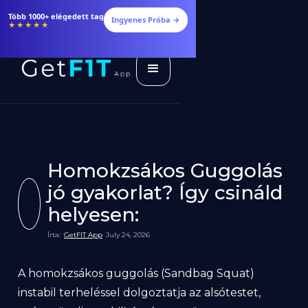
Több 1000+ elégedett tag
Ingyenes Próba →
★★★★★
Homokzsákos Guggolás
jó gyakorlat? Így csináld
helyesen:
Írta:
GetFIT App
July 24, 2026
A homokzsákos guggolás (Sandbag Squat)
instabil terheléssel dolgoztatja az alsótestet,