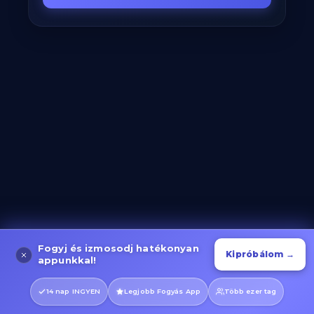
Fogyj és izmosodj hatékonyan
Kipróbálom →
appunkkal!
14 nap INGYEN
Legjobb Fogyás App
Több ezer tag