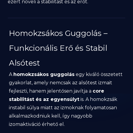
ezért növeli a stabilitást és az erőt.
Homokzsákos Guggolás –
Funkcionális Erő és Stabil
Alsótest
A
homokzsákos guggolás
egy kiváló összetett
gyakorlat, amely nemcsak az alsótest izmait
fejleszti, hanem jelentősen javítja a
core
stabilitást és az egyensúlyt
is. A homokzsák
instabil súlya miatt az izmoknak folyamatosan
alkalmazkodniuk kell, így nagyobb
izomaktiváció érhető el.