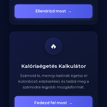
Ellenőrizd most
→
🔥
Kalóriaégetés Kalkulátor
Számold ki, mennyi kalóriát égetsz el
különböző edzésekkel, és találd meg a
számodra legjobb mozgásformát.
Fedezd fel most
→