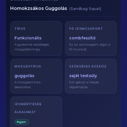
Homokzsákos Guggolás
(Sandbag Squat)
TÍPUS
FŐ IZOMCSOPORT
Funkcionális
combfeszítő
A gyakorlat elsődleges
Ez az izomcsoport végzi a
mozgásformája.
fő munkát.
MOZGÁSTÍPUS
SZÜKSÉGES ESZKÖZ
guggolás
saját testsúly
A mozgásminta
Ezt igényli a helyes
besorolása.
végrehajtás.
IZOMÉPÍTÉSRE
ALKALMAS?
igen