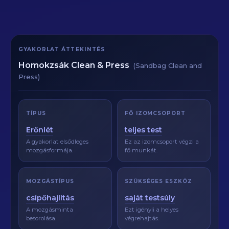
GYAKORLAT ÁTTEKINTÉS
Homokzsák Clean & Press
(Sandbag Clean and
Press)
TÍPUS
FŐ IZOMCSOPORT
Erőnlét
teljes test
A gyakorlat elsődleges
Ez az izomcsoport végzi a
mozgásformája.
fő munkát.
MOZGÁSTÍPUS
SZÜKSÉGES ESZKÖZ
csípőhajlítás
saját testsúly
A mozgásminta
Ezt igényli a helyes
besorolása.
végrehajtás.