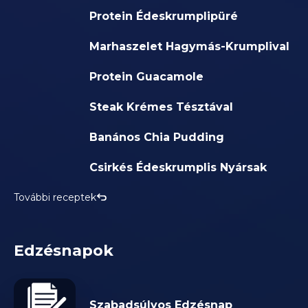
Protein Édeskrumplipüré
Marhaszelet Hagymás-Krumplival
Protein Guacamole
Steak Krémes Tésztával
Banános Chia Pudding
Csirkés Édeskrumplis Nyársak
További receptek
Edzésnapok
Szabadsúlyos Edzésnap