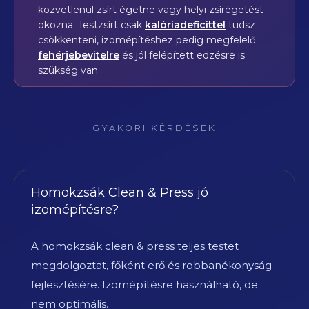
közvetlenül zsírt égetne vagy helyi zsírégetést
okozna. Testzsírt csak
kalóriadeficittel
tudsz
csökkenteni, izomépítéshez pedig megfelelő
fehérjebevitelre
és jól felépített edzésre is
szükség van.
GYAKORI KÉRDÉSEK
Homokzsák Clean & Press jó
izomépítésre?
A homokzsák clean & press teljes testet
megdolgoztat, főként erő és robbanékonyság
fejlesztésére. Izomépítésre használható, de
nem optimális.