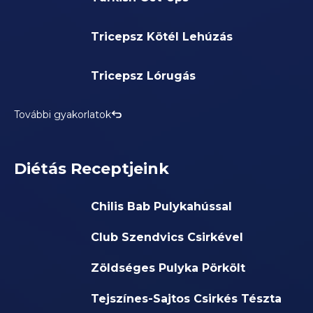
Tricepsz Kötél Lehúzás
Tricepsz Lórugás
További gyakorlatok
Diétás Receptjeink
Chilis Bab Pulykahússal
Club Szendvics Csirkével
Zöldséges Pulyka Pörkölt
Tejszínes-Sajtos Csirkés Tészta