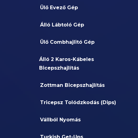
Ülő Evező Gép
Álló Lábtoló Gép
Ülő Combhajlitó Gép
Álló 2 Karos-Kábeles
Bicepszhajlítás
Zottman Bicepszhajlítás
Tricepsz Tolódzkodás (Dips)
Vállból Nyomás
Turkish Get-Ups