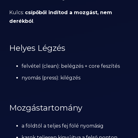
Kulcs:
csípőből indítod a mozgást, nem
derékból
.
Helyes Légzés
felvétel (clean): belégzés + core feszítés
nyomás (press): kilégzés
Mozgástartomány
a földtől a teljes fej fölé nyomásig
karok teljesen kinyújtva a felső ponton