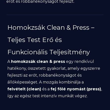
erőt és robbanékonyságot fejleszt.
Homokzsák Clean & Press –
Teljes Test Erő és
Funkcionális Teljesítmény
A
homokzsák clean & press
egy rendkívül
hatékony, összetett gyakorlat, amely egyszerre
fejleszti az erőt, robbanékonyságot és
állóképességet. A mozgás kombinálja a
felvételt (clean)
és a
fej fölé nyomást (press)
,
így az egész test intenzív munkát végez.