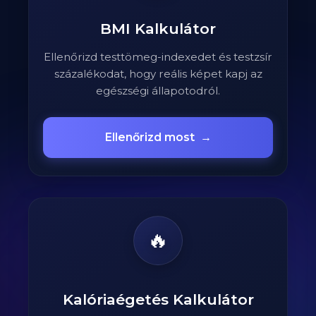
BMI Kalkulátor
Ellenőrizd testtömeg-indexedet és testzsír
százalékodat, hogy reális képet kapj az
egészségi állapotodról.
Ellenőrizd most
→
🔥
Kalóriaégetés Kalkulátor