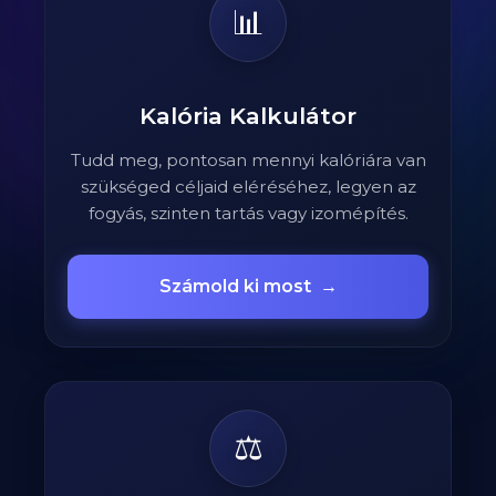
📊
Kalória Kalkulátor
Tudd meg, pontosan mennyi kalóriára van
szükséged céljaid eléréséhez, legyen az
fogyás, szinten tartás vagy izomépítés.
Számold ki most
→
⚖️