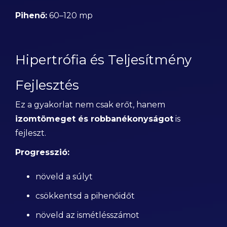
Pihenő:
60–120 mp
Hipertrófia és Teljesítmény
Fejlesztés
Ez a gyakorlat nem csak erőt, hanem
izomtömeget és robbanékonyságot
is
fejleszt.
Progresszió:
növeld a súlyt
csökkentsd a pihenőidőt
növeld az ismétlésszámot