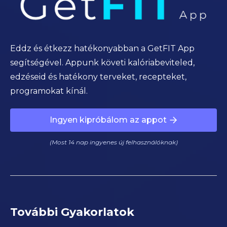
Eddz és étkezz hatékonyabban a GetFIT App
segítségével. Appunk követi kalóriabeviteled,
edzéseid és hatékony terveket, recepteket,
programokat kínál.
Ingyen kipróbálom az appot
(Most 14 nap ingyenes új felhasználóknak)
További Gyakorlatok