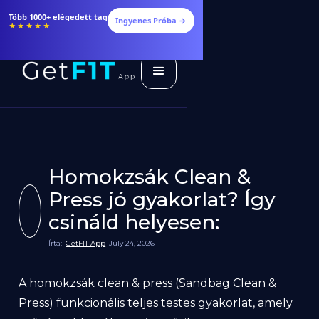
Több 1000+ elégedett tag
Ingyenes Próba →
★★★★★
Homokzsák Clean &
Press jó gyakorlat? Így
csináld helyesen:
Írta:
GetFIT App
July 24, 2026
A homokzsák clean & press (Sandbag Clean &
Press) funkcionális teljes testes gyakorlat, amely