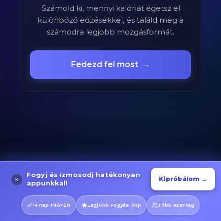
Számold ki, mennyi kalóriát égetsz el
különböző edzésekkel, és találd meg a
számodra legjobb mozgásformát.
Fedezd fel most
→
Fogyj és izmosodj hatékonyan
Kipróbálom →
appunkkal!
14 nap INGYEN
Legjobb Fogyás App
Több ezer tag