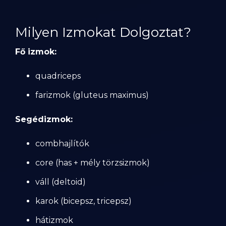
Milyen Izmokat Dolgoztat?
Fő izmok:
quadriceps
farizmok (gluteus maximus)
Segédizmok:
combhajlítók
core (has + mély törzsizmok)
váll (deltoid)
karok (bicepsz, tricepsz)
hátizmok