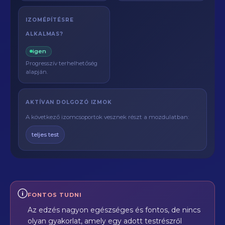
IZOMÉPÍTÉSRE
ALKALMAS?
igen
Progresszív terhelhetőség
alapján.
AKTÍVAN DOLGOZÓ IZMOK
A következő izomcsoportok vesznek részt a mozdulatban:
teljes test
FONTOS TUDNI
Az edzés nagyon egészséges és fontos, de nincs
olyan gyakorlat, amely egy adott testrészről