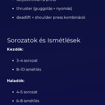
thruster (guggolás + nyomás)
deadlift + shoulder press kombináció
Sorozatok és Ismétlések
Kezdők:
3–4 sorozat
8–10 ismétlés
Haladók:
4–5 sorozat
6–8 ismétlés