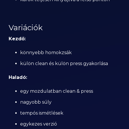
Variációk
Kezdő:
könnyebb homokzsák
külön clean és külön press gyakorlása
Haladó:
egy mozdulatban clean & press
nagyobb súly
tempós ismétlések
egykezes verzió