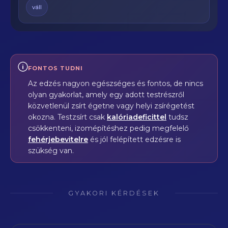
váll
FONTOS TUDNI
Az edzés nagyon egészséges és fontos, de nincs
olyan gyakorlat, amely egy adott testrészről
közvetlenül zsírt égetne vagy helyi zsírégetést
okozna. Testzsírt csak
kalóriadeficittel
tudsz
csökkenteni, izomépítéshez pedig megfelelő
fehérjebevitelre
és jól felépített edzésre is
szükség van.
GYAKORI KÉRDÉSEK