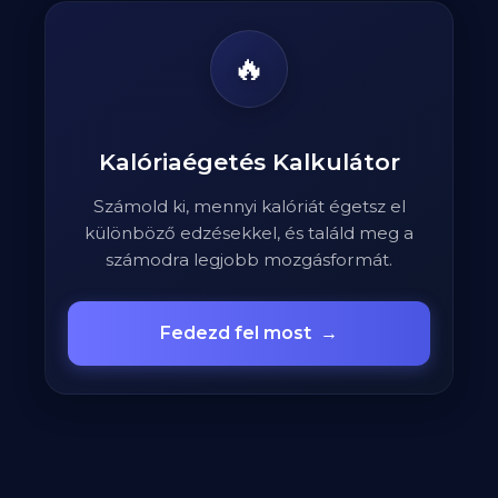
🔥
Kalóriaégetés Kalkulátor
Számold ki, mennyi kalóriát égetsz el
különböző edzésekkel, és találd meg a
számodra legjobb mozgásformát.
Fedezd fel most
→