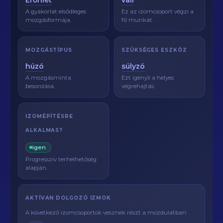
Erőnlét
váll
A gyakorlat elsődleges
Ez az izomcsoport végzi a
mozgásformája.
fő munkát.
MOZGÁSTÍPUS
SZÜKSÉGES ESZKÖZ
húzó
súlyzó
A mozgásminta
Ezt igényli a helyes
besorolása.
végrehajtás.
IZOMÉPÍTÉSRE
ALKALMAS?
igen
Progresszív terhelhetőség
alapján.
AKTÍVAN DOLGOZÓ IZMOK
A következő izomcsoportok vesznek részt a mozdulatban: