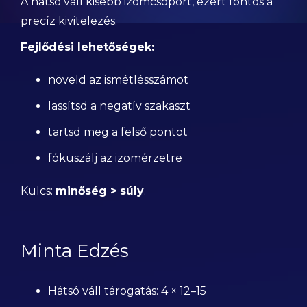
A hátsó váll kisebb izomcsoport, ezért fontos a
precíz kivitelezés.
Fejlődési lehetőségek:
növeld az ismétlésszámot
lassítsd a negatív szakaszt
tartsd meg a felső pontot
fókuszálj az izomérzetre
Kulcs:
minőség > súly
.
Minta Edzés
Hátsó váll tárogatás: 4 × 12–15