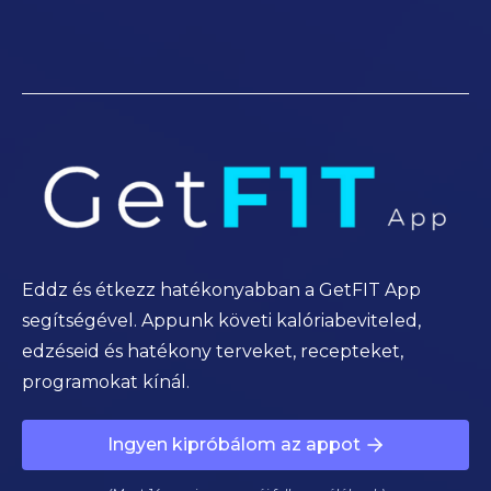
Eddz és étkezz hatékonyabban a GetFIT App
segítségével. Appunk követi kalóriabeviteled,
edzéseid és hatékony terveket, recepteket,
programokat kínál.
Ingyen kipróbálom az appot