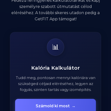
Fedezd fel ingyenes kalkulátorainkat és kapj
személyre szabott útmutatást célod
eléréséhez. A további sikeres utadon pedig a
GetFIT App támogat!
📊
Kalória Kalkulátor
Tudd meg, pontosan mennyi kalóriára van
szükséged céljaid eléréséhez, legyen az
fogyás, szinten tartás vagy izomépítés.
Számold ki most
→