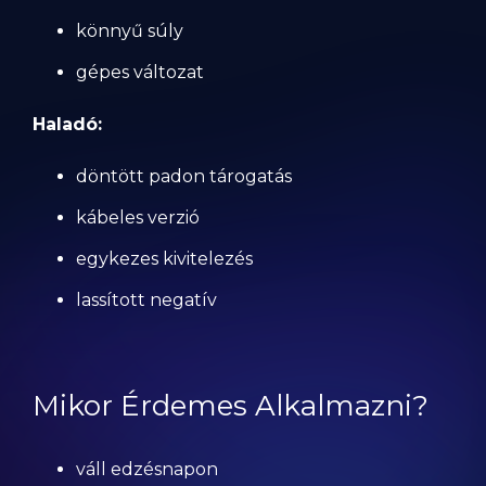
könnyű súly
gépes változat
Haladó:
döntött padon tárogatás
kábeles verzió
egykezes kivitelezés
lassított negatív
Mikor Érdemes Alkalmazni?
váll edzésnapon