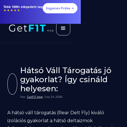
Több 1000+ elégedett tag
Ingyenes Próba →
★★★★★
Hátsó Váll Tárogatás jó
gyakorlat? Így csináld
helyesen:
Írta:
GetFIT App
July 24, 2026
A hátsó váll tárogatás (Rear Delt Fly) kiváló
izolációs gyakorlat a hátsó deltaizmok