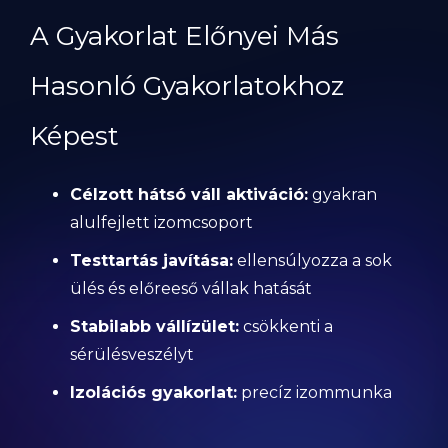
A Gyakorlat Előnyei Más
Hasonló Gyakorlatokhoz
Képest
Célzott hátsó váll aktiváció:
gyakran
alulfejlett izomcsoport
Testtartás javítása:
ellensúlyozza a sok
ülés és előreeső vállak hatását
Stabilabb vállízület:
csökkenti a
sérülésveszélyt
Izolációs gyakorlat:
precíz izommunka