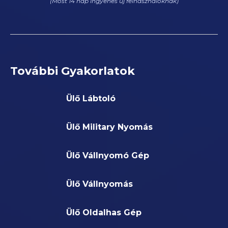
(Most 14 nap ingyenes új felhasználóknak)
További Gyakorlatok
Ülő Lábtoló
Ülő Military Nyomás
Ülő Vállnyomó Gép
Ülő Vállnyomás
Ülő Oldalhas Gép