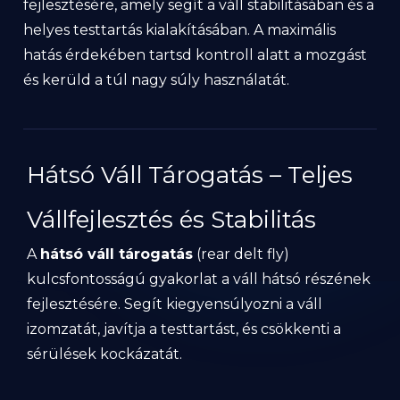
fejlesztésére, amely segít a váll stabilitásában és a
helyes testtartás kialakításában. A maximális
hatás érdekében tartsd kontroll alatt a mozgást
és kerüld a túl nagy súly használatát.
Hátsó Váll Tárogatás – Teljes
Vállfejlesztés és Stabilitás
A
hátsó váll tárogatás
(rear delt fly)
kulcsfontosságú gyakorlat a váll hátsó részének
fejlesztésére. Segít kiegyensúlyozni a váll
izomzatát, javítja a testtartást, és csökkenti a
sérülések kockázatát.