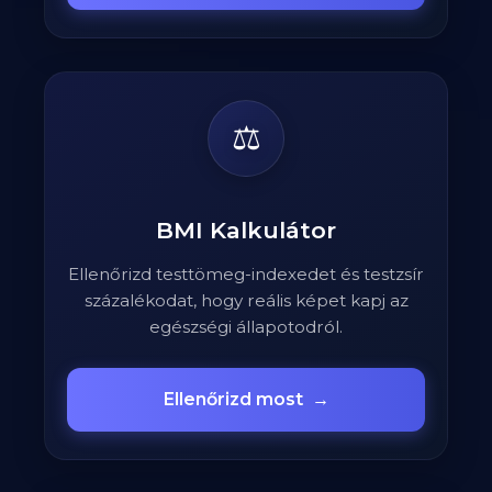
⚖️
BMI Kalkulátor
Ellenőrizd testtömeg-indexedet és testzsír
százalékodat, hogy reális képet kapj az
egészségi állapotodról.
Ellenőrizd most
→