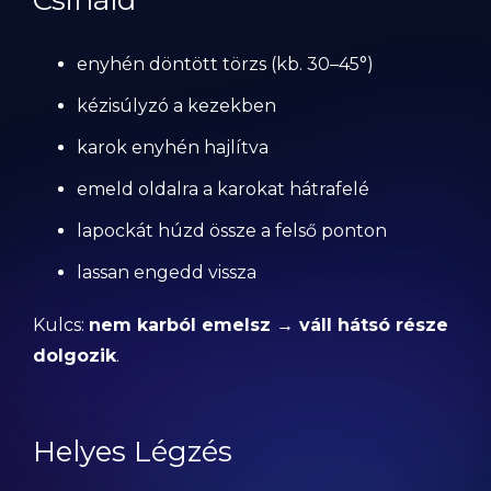
Csináld
enyhén döntött törzs (kb. 30–45°)
kézisúlyzó a kezekben
karok enyhén hajlítva
emeld oldalra a karokat hátrafelé
lapockát húzd össze a felső ponton
lassan engedd vissza
Kulcs:
nem karból emelsz → váll hátsó része
dolgozik
.
Helyes Légzés