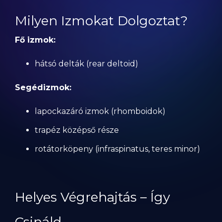
Milyen Izmokat Dolgoztat?
Fő izmok:
hátsó delták (rear deltoid)
Segédizmok:
lapockazáró izmok (rhomboidok)
trapéz középső része
rotátorköpeny (infraspinatus, teres minor)
Helyes Végrehajtás – Így