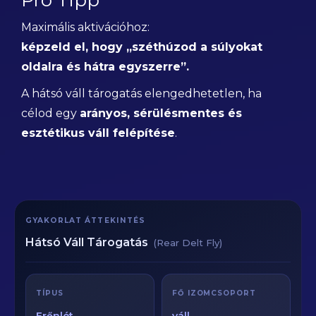
Pro Tipp
Maximális aktivációhoz:
képzeld el, hogy „széthúzod a súlyokat
oldalra és hátra egyszerre”.
A hátsó váll tárogatás elengedhetetlen, ha
célod egy
arányos, sérülésmentes és
esztétikus váll felépítése
.
GYAKORLAT ÁTTEKINTÉS
Hátsó Váll Tárogatás
(Rear Delt Fly)
TÍPUS
FŐ IZOMCSOPORT