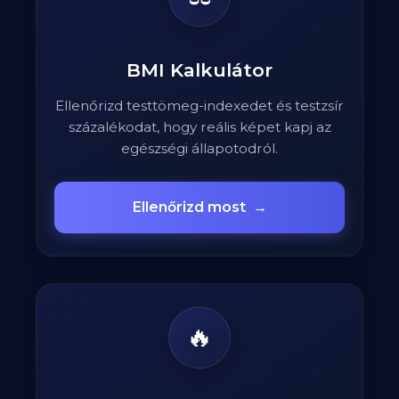
BMI Kalkulátor
Ellenőrizd testtömeg-indexedet és testzsír
százalékodat, hogy reális képet kapj az
egészségi állapotodról.
Ellenőrizd most
→
🔥