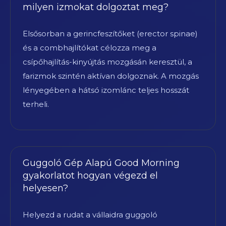
milyen izmokat dolgoztat meg?
Elsősorban a gerincfeszítőket (erector spinae)
és a combhajlítókat célozza meg a
csípőhajlítás-kinyújtás mozgásán keresztül, a
farizmok szintén aktívan dolgoznak. A mozgás
lényegében a hátsó izomlánc teljes hosszát
terheli.
Guggoló Gép Alapú Good Morning
gyakorlatot hogyan végezd el
helyesen?
Helyezd a rudat a vállaidra guggoló