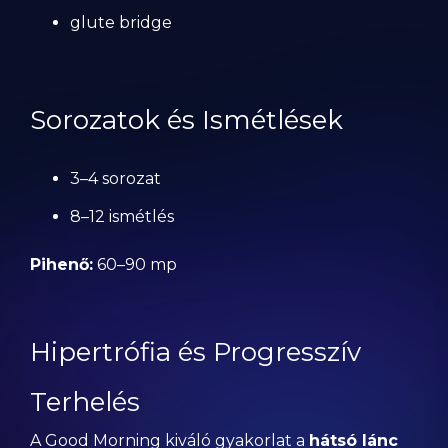
glute bridge
Sorozatok és Ismétlések
3–4 sorozat
8–12 ismétlés
Pihenő:
60–90 mp
Hipertrófia és Progresszív
Terhelés
A Good Morning kiváló gyakorlat a
hátsó lánc