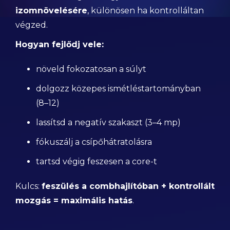
izomnövelésére
, különösen ha kontrolláltan
végzed.
Hogyan fejlődj vele:
növeld fokozatosan a súlyt
dolgozz közepes ismétléstartományban
(8–12)
lassítsd a negatív szakaszt (3–4 mp)
fókuszálj a csípőhátratolásra
tartsd végig feszesen a core-t
Kulcs:
feszülés a combhajlítóban + kontrollált
mozgás = maximális hatás
.