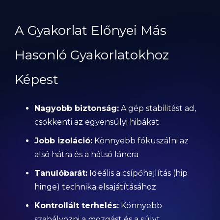
A Gyakorlat Előnyei Más
Hasonló Gyakorlatokhoz
Képest
Nagyobb biztonság:
A gép stabilitást ad,
csökkenti az egyensúlyi hibákat
Jobb izoláció:
Könnyebb fókuszálni az
alsó hátra és a hátsó láncra
Tanulóbarát:
Ideális a csípőhajlítás (hip
hinge) technika elsajátításához
Kontrollált terhelés:
Könnyebb
szabályozni a mozgást és a súlyt