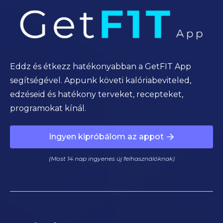
Eddz és étkezz hatékonyabban a GetFIT App
segítségével. Appunk követi kalóriabeviteled,
edzéseid és hatékony terveket, recepteket,
programokat kínál.
Ingyen kipróbálom az appot
(Most 14 nap ingyenes új felhasználóknak)