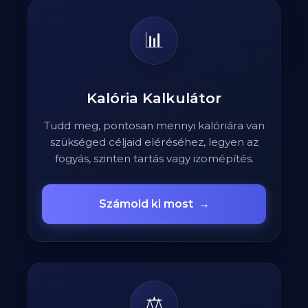
📊
Kalória Kalkulátor
Tudd meg, pontosan mennyi kalóriára van
szükséged céljaid eléréséhez, legyen az
fogyás, szinten tartás vagy izomépítés.
Számold ki most
→
⚖️