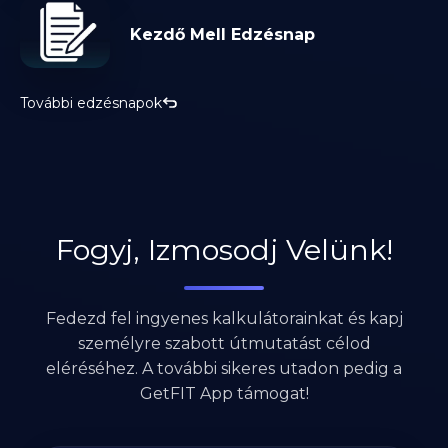
Kezdő Mell Edzésnap
További edzésnapok
Fogyj, Izmosodj Velünk!
Fedezd fel ingyenes kalkulátorainkat és kapj
személyre szabott útmutatást célod
eléréséhez. A további sikeres utadon pedig a
GetFIT App támogat!