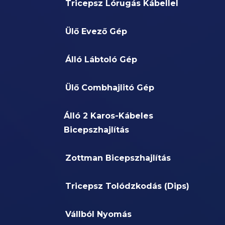
Tricepsz Lórugás Kábellel
Ülő Evező Gép
Álló Lábtoló Gép
Ülő Combhajlitó Gép
Álló 2 Karos-Kábeles
Bicepszhajlítás
Zottman Bicepszhajlítás
Tricepsz Tolódzkodás (Dips)
Vállból Nyomás