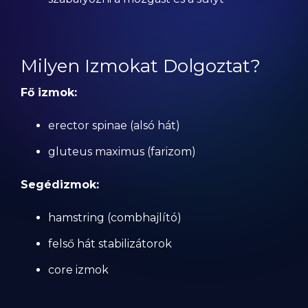
Milyen Izmokat Dolgoztat?
Fő izmok:
erector spinae (alsó hát)
gluteus maximus (farizom)
Segédizmok:
hamstring (combhajlító)
felső hát stabilizátorok
core izmok