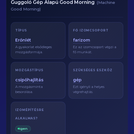
Guggoló Gép Alapú Good Morning
(Machine
Good Morning)
TÍPUS
FŐ IZOMCSOPORT
Erőnlét
farizom
A gyakorlat elsődleges
Ez az izomcsoport végzi a
mozgásformája.
fő munkát.
MOZGÁSTÍPUS
SZÜKSÉGES ESZKÖZ
csípőhajlítás
gép
A mozgásminta
Ezt igényli a helyes
besorolása.
végrehajtás.
IZOMÉPÍTÉSRE
ALKALMAS?
igen