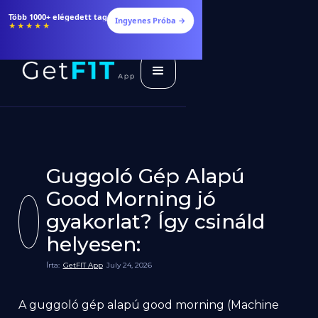
Több 1000+ elégedett tag
Ingyenes Próba →
★★★★★
Guggoló Gép Alapú
Good Morning jó
gyakorlat? Így csináld
helyesen:
Írta:
GetFIT App
July 24, 2026
A guggoló gép alapú good morning (Machine