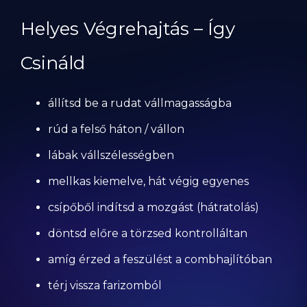
Helyes Végrehajtás – Így
Csináld
állítsd be a rudat vállmagasságba
rúd a felső háton / vállon
lábak vállszélességben
mellkas kiemelve, hát végig egyenes
csípőből indítsd a mozgást (hátratolás)
döntsd előre a törzsed kontrolláltan
amíg érzed a feszülést a combhajlítóban
térj vissza farizomból