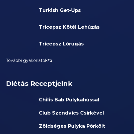
Turkish Get-Ups
Tricepsz Kötél Lehúzás
Tricepsz Lórugás
További gyakorlatok
Diétás Receptjeink
Chilis Bab Pulykahússal
Club Szendvics Csirkével
Zöldséges Pulyka Pörkölt