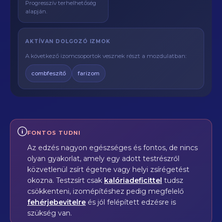
Progresszív terhelhetőség
alapján.
AKTÍVAN DOLGOZÓ IZMOK
A következő izomcsoportok vesznek részt a mozdulatban:
combfeszítő
farizom
FONTOS TUDNI
Az edzés nagyon egészséges és fontos, de nincs
olyan gyakorlat, amely egy adott testrészről
közvetlenül zsírt égetne vagy helyi zsírégetést
okozna. Testzsírt csak
kalóriadeficittel
tudsz
csökkenteni, izomépítéshez pedig megfelelő
fehérjebevitelre
és jól felépített edzésre is
szükség van.