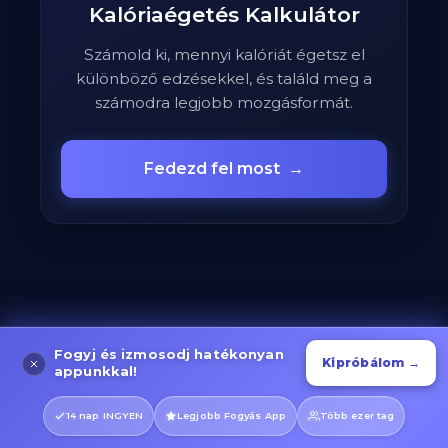
Kalóriaégetés Kalkulátor
Számold ki, mennyi kalóriát égetsz el
különböző edzésekkel, és találd meg a
számodra legjobb mozgásformát.
Fedezd fel most
→
Fogyj és izmosodj hatékonyan
Kipróbálom →
appunkkal!
14 nap INGYEN
Legjobb Fogyás App
Több ezer tag