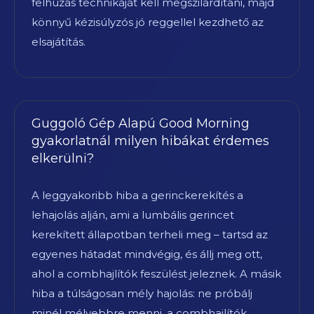
felhúzás technikáját kell megszilárdítani, majd
könnyű kézisúlyzós jó reggellel kezdhető az
elsajátítás.
Guggoló Gép Alapú Good Morning
gyakorlatnál milyen hibákat érdemes
elkerülni?
A leggyakoribb hiba a gerinckerekítés a
lehajolás alján, ami a lumbális gerincet
kerekített állapotban terheli meg – tartsd az
egyenes hátadat mindvégig, és állj meg ott,
ahol a combhajlítók feszülést jeleznek. A másik
hiba a túlságosan mély hajolás: ne próbálj
minél mélyebbre menni, a combhajlítók