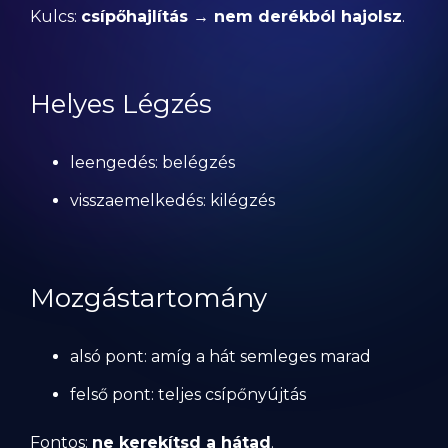
Kulcs:
csípőhajlítás → nem derékból hajolsz
.
Helyes Légzés
leengedés: belégzés
visszaemelkedés: kilégzés
Mozgástartomány
alsó pont: amíg a hát semleges marad
felső pont: teljes csípőnyújtás
Fontos:
ne kerekítsd a hátad
.