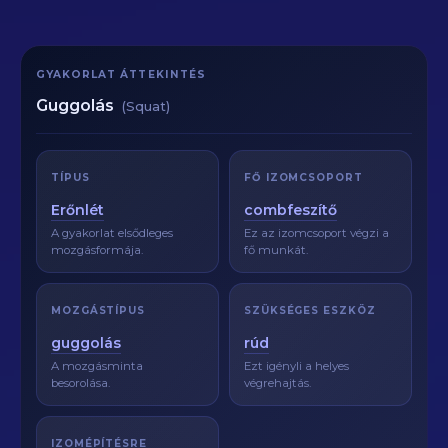
GYAKORLAT ÁTTEKINTÉS
Guggolás
(Squat)
TÍPUS
FŐ IZOMCSOPORT
Erőnlét
combfeszítő
A gyakorlat elsődleges
Ez az izomcsoport végzi a
mozgásformája.
fő munkát.
MOZGÁSTÍPUS
SZÜKSÉGES ESZKÖZ
guggolás
rúd
A mozgásminta
Ezt igényli a helyes
besorolása.
végrehajtás.
IZOMÉPÍTÉSRE