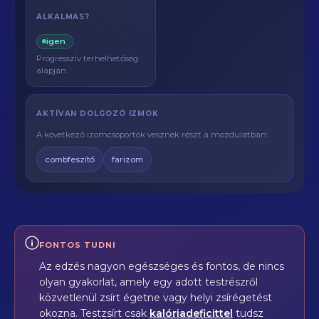
ALKALMAS?
igen
Progresszív terhelhetőség
alapján.
AKTÍVAN DOLGOZÓ IZMOK
A következő izomcsoportok vesznek részt a mozdulatban:
combfeszítő
farizom
FONTOS TUDNI
Az edzés nagyon egészséges és fontos, de nincs
olyan gyakorlat, amely egy adott testrészről
közvetlenül zsírt égetne vagy helyi zsírégetést
okozna. Testzsírt csak
kalóriadeficittel
tudsz