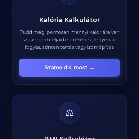
Kalória Kalkulátor
Tudd meg, pontosan mennyi kalóriára van
szükséged céljaid eléréséhez, legyen az
fogyás, szinten tartás vagy izomépítés.
Számold ki most
→
⚖️
BMI Kalkulátor