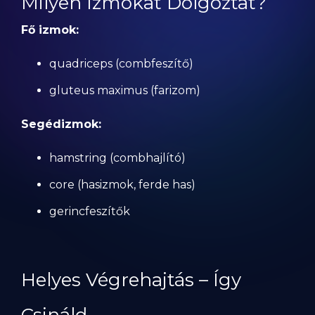
Milyen Izmokat Dolgoztat?
Fő izmok:
quadriceps (combfeszítő)
gluteus maximus (farizom)
Segédizmok:
hamstring (combhajlító)
core (hasizmok, ferde has)
gerincfeszítők
Helyes Végrehajtás – Így