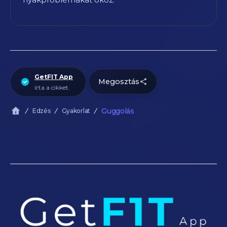
GetFIT App
Megosztás
írta a cikket.
Guggolás
Edzés
Gyakorlat