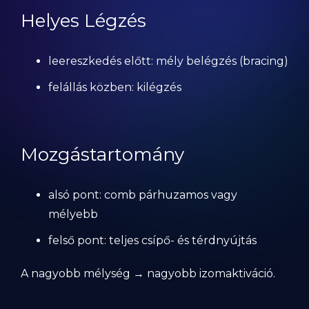
Helyes Légzés
leereszkedés előtt: mély belégzés (bracing)
felállás közben: kilégzés
Mozgástartomány
alsó pont: comb párhuzamos vagy
mélyebb
felső pont: teljes csípő- és térdnyújtás
A nagyobb mélység → nagyobb izomaktiváció.