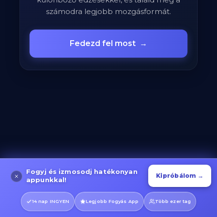
számodra legjobb mozgásformát.
Fedezd fel most
→
Fogyj és izmosodj hatékonyan
Kipróbálom →
appunkkal!
14 nap INGYEN
Legjobb Fogyás App
Több ezer tag