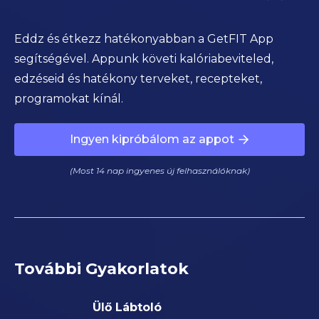
Eddz és étkezz hatékonyabban a GetFIT App
segítségével. Appunk követi kalóriabeviteled,
edzéseid és hatékony terveket, recepteket,
programokat kínál.
Ingyen kipróbálom az appot
(Most 14 nap ingyenes új felhasználóknak)
További Gyakorlatok
Ülő Lábtoló