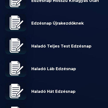
Edzésnap Hosszú Kihagyás Után
Edzésnap Újrakezdőknek
Haladó Teljes Test Edzésnap
Haladó Láb Edzésnap
Haladó Hát Edzésnap