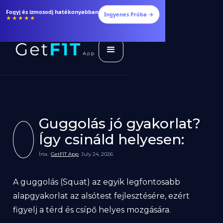
14 nap ingyenes - csatlakozz!
Ingyenes Próba →
★★★★★
Guggolás jó gyakorlat?
Így csináld helyesen:
Írta:
GetFIT App
July 24, 2026
A guggolás (Squat) az egyik legfontosabb
alapgyakorlat az alsótest fejlesztésére, ezért
figyelj a térd és csípő helyes mozgására.