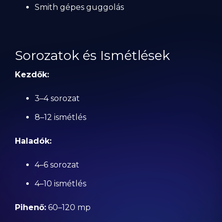
Smith gépes guggolás
Sorozatok és Ismétlések
Kezdők:
3–4 sorozat
8–12 ismétlés
Haladók:
4–6 sorozat
4–10 ismétlés
Pihenő:
60–120 mp