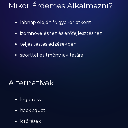
Mikor Érdemes Alkalmazni?
lábnap elején fő gyakorlatként
izomnöveléshez és erőfejlesztéshez
teljes testes edzésekben
sportteljesítmény javítására
Alternatívák
leg press
hack squat
kitörések