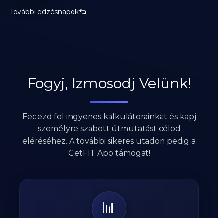
További edzésnapok
Fogyj, Izmosodj Velünk!
Fedezd fel ingyenes kalkulátorainkat és kapj
személyre szabott útmutatást célod
eléréséhez. A további sikeres utadon pedig a
GetFIT App támogat!
📊