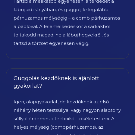
Tartsd a mellkasod egyenesen, a térdedet a
lábujjaid irányában, és guggolj le legalább
párhuzamos mélységig – a comb párhuzamos
a padlóval. A felemelkedéskor a sarkakból
toltakodd magad, ne a lábujjhegyekről, és
tartsd a törzset egyenesen végig.
Guggolás kezdőknek is ajánlott
gyakorlat?
Igen, alapgyakorlat, de kezdőknek az első
néhány héten testsúllyal vagy nagyon alacsony
súllyal érdemes a technikát tökéletesíteni. A
helyes mélység (combpárhuzamos), az