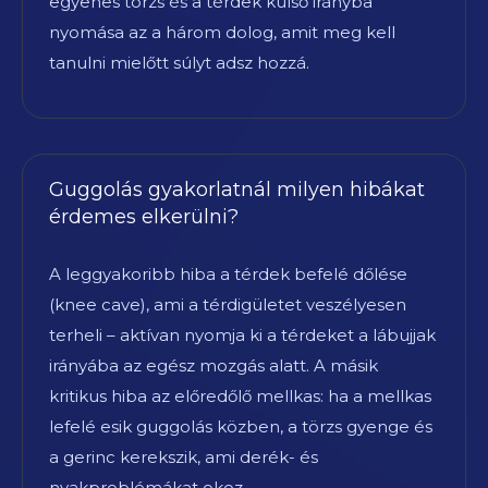
egyenes törzs és a térdek külső irányba
nyomása az a három dolog, amit meg kell
tanulni mielőtt súlyt adsz hozzá.
Guggolás gyakorlatnál milyen hibákat
érdemes elkerülni?
A leggyakoribb hiba a térdek befelé dőlése
(knee cave), ami a térdigületet veszélyesen
terheli – aktívan nyomja ki a térdeket a lábujjak
irányába az egész mozgás alatt. A másik
kritikus hiba az előredőlő mellkas: ha a mellkas
lefelé esik guggolás közben, a törzs gyenge és
a gerinc kerekszik, ami derék- és
nyakproblémákat okoz.