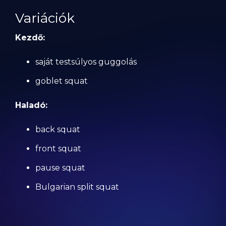
Variációk
Kezdő:
saját testsúlyos guggolás
goblet squat
Haladó:
back squat
front squat
pause squat
Bulgarian split squat