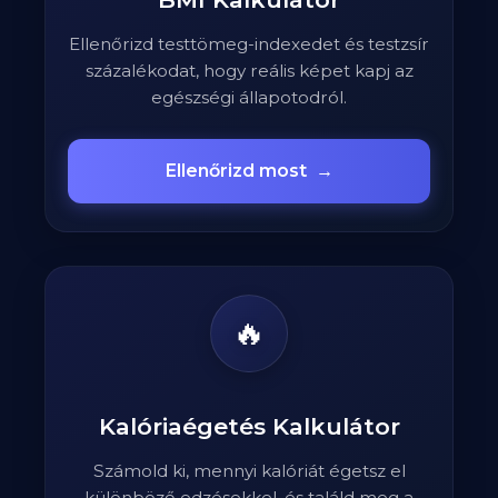
Ellenőrizd testtömeg-indexedet és testzsír
százalékodat, hogy reális képet kapj az
egészségi állapotodról.
Ellenőrizd most
→
🔥
Kalóriaégetés Kalkulátor
Számold ki, mennyi kalóriát égetsz el
különböző edzésekkel, és találd meg a