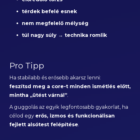
térdek befelé esnek
nem megfelelő mélység
túl nagy súly → technika romlik
Pro Tipp
Ha stabilabb és erősebb akarsz lenni:
feszítsd meg a core-t minden ismétlés előtt,
mintha „ütést várnál”
.
A guggolás az egyik legfontosabb gyakorlat, ha
célod egy
erős, izmos és funkcionálisan
fejlett alsótest felépítése
.