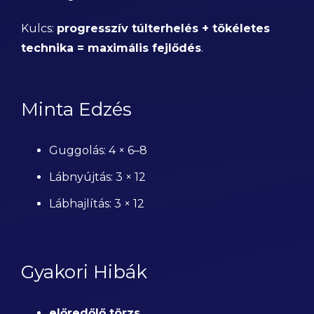
Kulcs:
progresszív túlterhelés + tökéletes
technika = maximális fejlődés
.
Minta Edzés
Guggolás: 4 × 6–8
Lábnyújtás: 3 × 12
Lábhajlítás: 3 × 12
Gyakori Hibák
előredőlő törzs