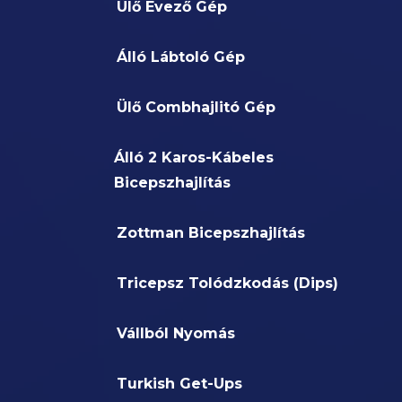
Ülő Evező Gép
Álló Lábtoló Gép
Ülő Combhajlitó Gép
Álló 2 Karos-Kábeles
Bicepszhajlítás
Zottman Bicepszhajlítás
Tricepsz Tolódzkodás (Dips)
Vállból Nyomás
Turkish Get-Ups