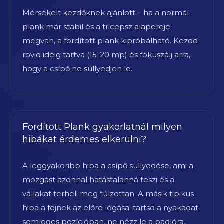
Mérsékelt kezdőknek ajánlott – ha a normál
plank már stabil és a tricepsz alapereje
megvan, a fordított plank kipróbálható. Kezdd
rövid ideig tartva (15-20 mp) és fókuszálj arra,
hogy a csípő ne süllyedjen le.
Fordított Plank gyakorlatnál milyen
hibákat érdemes elkerülni?
A leggyakoribb hiba a csípő süllyedése, ami a
mozgást azonnal hatástalanná teszi és a
vállakat terheli meg túlzottan. A másik tipikus
hiba a fejnek az előre lógása: tartsd a nyakadat
semleges pozícióban, ne nézz le a padlóra,