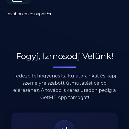
További edzésnapok
Fogyj, Izmosodj Velünk!
Fedezd fel ingyenes kalkulátorainkat és kapj
személyre szabott útmutatást célod
eléréséhez. A további sikeres utadon pedig a
GetFIT App támogat!