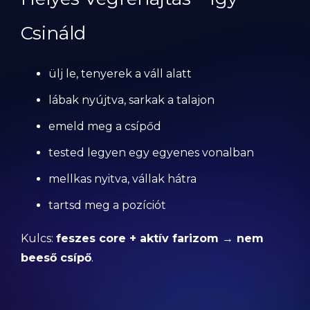
Csináld
ülj le, tenyerek a váll alatt
lábak nyújtva, sarkak a talajon
emeld meg a csípőd
tested legyen egy egyenes vonalban
mellkas nyitva, vállak hátra
tartsd meg a pozíciót
Kulcs:
feszes core + aktív farizom → nem
beeső csípő
.