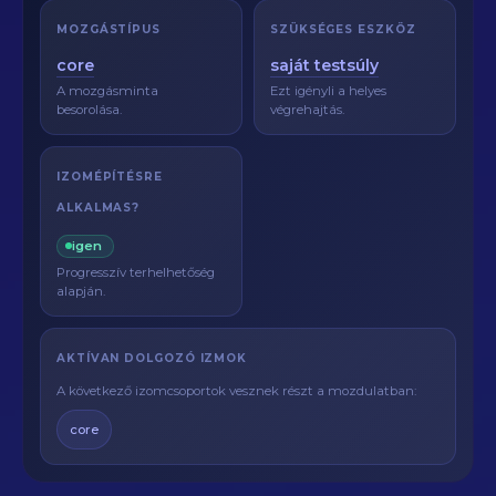
MOZGÁSTÍPUS
SZÜKSÉGES ESZKÖZ
core
saját testsúly
A mozgásminta
Ezt igényli a helyes
besorolása.
végrehajtás.
IZOMÉPÍTÉSRE
ALKALMAS?
igen
Progresszív terhelhetőség
alapján.
AKTÍVAN DOLGOZÓ IZMOK
A következő izomcsoportok vesznek részt a mozdulatban:
core