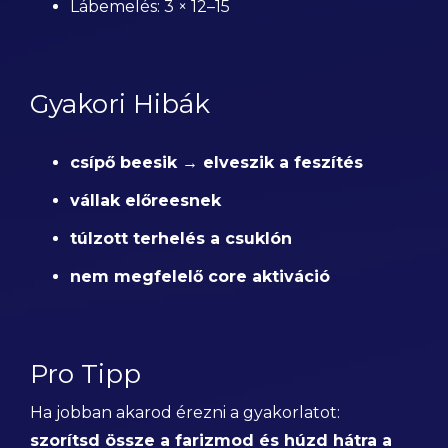
Lábemelés: 3 × 12–15
Gyakori Hibák
csípő beesik → elveszik a feszítés
vállak előreesnek
túlzott terhelés a csuklón
nem megfelelő core aktiváció
Pro Tipp
Ha jobban akarod érezni a gyakorlatot:
szorítsd össze a farizmod és húzd hátra a