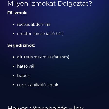
Milyen Izmokat Dolgoztat?
Fő izmok:
rectus abdominis
erector spinae (alsó hát)
Segédizmok:
gluteus maximus (farizom)
hátsó váll
trapéz
core stabilizáló izmok
Helyes Végrehajtás – Így