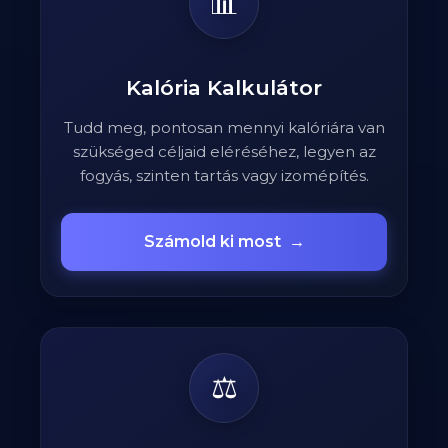
📊
Kalória Kalkulátor
Tudd meg, pontosan mennyi kalóriára van
szükséged céljaid eléréséhez, legyen az
fogyás, szinten tartás vagy izomépítés.
Számold ki most
→
⚖️