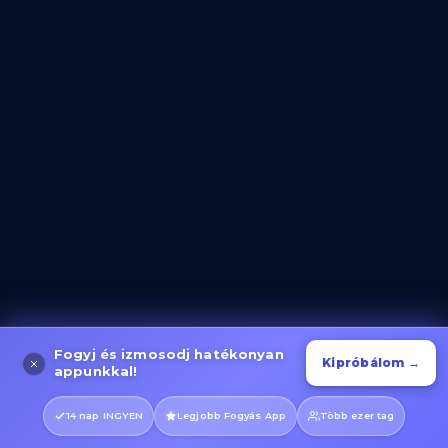
Lépcsőzés és Gyaloglás
Kategória megnyitása
Evező Gyakorlatok
Kategória megnyitása
Fogyj és izmosodj hatékonyan
Kipróbálom →
appunkkal!
14 nap INGYEN
Legjobb Fogyás App
Több ezer tag
Kerékpáros Gyakorlatok