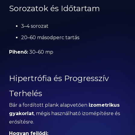
Sorozatok és Időtartam
3–4 sorozat
20–60 másodperc tartás
Pihenő:
30–60 mp
Hipertrófia és Progresszív
Terhelés
Bár a fordított plank alapvetően
izometrikus
gyakorlat
, mégis használható izomépítésre és
erősítésre.
Hogyan fejlődj: