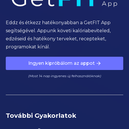
Eddz és étkezz hatékonyabban a GetFIT App
segítségével. Appunk követi kalóriabeviteled,
edzéseid és hatékony terveket, recepteket,
programokat kínál.
Ingyen kipróbálom az appot
(Most 14 nap ingyenes új felhasználóknak)
További Gyakorlatok