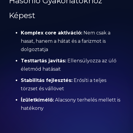
Hasonló Gyakorlatokhoz
Képest
Komplex core aktiváció:
Nem csak a
hasat, hanem a hátat és a farizmot is
dolgoztatja
Testtartás javítás:
Ellensúlyozza az ülő
életmód hatásait
Stabilitás fejlesztés:
Erősíti a teljes
törzset és vállövet
Ízületkímélő:
Alacsony terhelés mellett is
hatékony