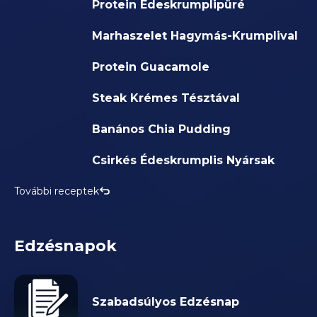
Protein Édeskrumplipüré
Marhaszelet Hagymás-Krumplival
Protein Guacamole
Steak Krémes Tésztával
Banános Chia Pudding
Csirkés Édeskrumplis Nyársak
További receptek
Edzésnapok
Szabadsúlyos Edzésnap