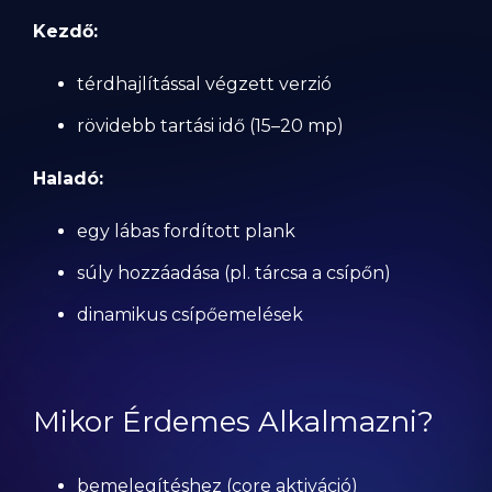
Kezdő:
térdhajlítással végzett verzió
rövidebb tartási idő (15–20 mp)
Haladó:
egy lábas fordított plank
súly hozzáadása (pl. tárcsa a csípőn)
dinamikus csípőemelések
Mikor Érdemes Alkalmazni?
bemelegítéshez (core aktiváció)