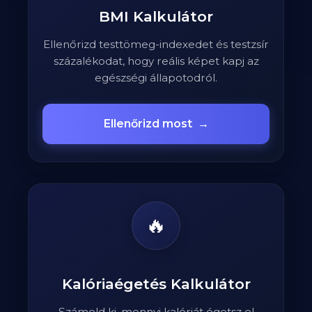
BMI Kalkulátor
Ellenőrizd testtömeg-indexedet és testzsír
százalékodat, hogy reális képet kapj az
egészségi állapotodról.
Ellenőrizd most
→
🔥
Kalóriaégetés Kalkulátor
Számold ki, mennyi kalóriát égetsz el