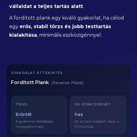
vállaidat a teljes tartás alatt
.
A fordított plank egy kiváló gyakorlat, ha célod
egy
erős, stabil törzs és jobb testtartás
kialakítása
, minimális eszközigénnyel.
GYAKORLAT ÁTTEKINTÉS
Fordított Plank
(Reverse Plank)
TÍPUS
FŐ IZOMCSOPORT
Erőnlét
has
A gyakorlat elsődleges
Ez az izomcsoport végzi a
mozgásformája.
fő munkát.