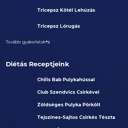
Tricepsz Kötél Lehúzás
Tricepsz Lórugás
További gyakorlatok
Diétás Receptjeink
Chilis Bab Pulykahússal
Club Szendvics Csirkével
Zöldséges Pulyka Pörkölt
Tejszínes-Sajtos Csirkés Tészta