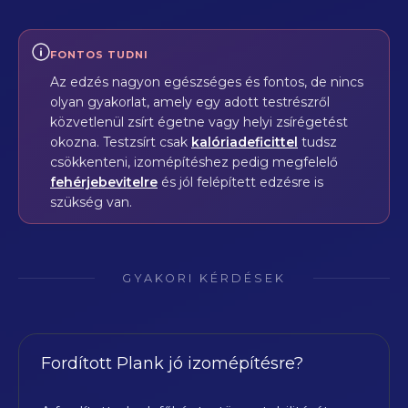
FONTOS TUDNI
Az edzés nagyon egészséges és fontos, de nincs
olyan gyakorlat, amely egy adott testrészről
közvetlenül zsírt égetne vagy helyi zsírégetést
okozna. Testzsírt csak
kalóriadeficittel
tudsz
csökkenteni, izomépítéshez pedig megfelelő
fehérjebevitelre
és jól felépített edzésre is
szükség van.
GYAKORI KÉRDÉSEK
Fordított Plank jó izomépítésre?