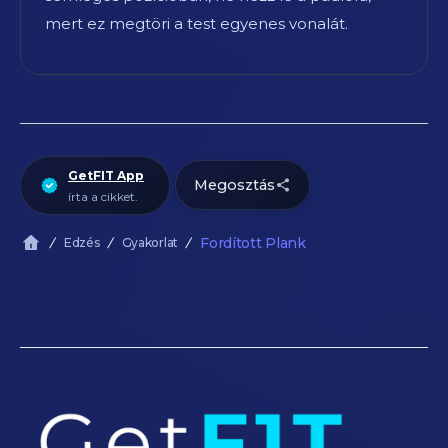
mert ez megtöri a test egyenes vonalát.
GetFIT App
Megosztás
írta a cikket.
Fordított Plank
Edzés
Gyakorlat