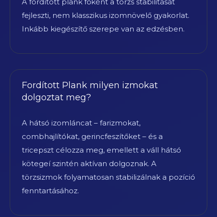
A fordított plank főként a törzs stabilitását
fejleszti, nem klasszikus izomnövelő gyakorlat.
Inkább kiegészítő szerepe van az edzésben.
Fordított Plank milyen izmokat
dolgoztat meg?
A hátsó izomláncat – farizmokat,
combhajlítókat, gerincfeszítőket – és a
tricepszt célozza meg, emellett a váll hátsó
kötegeí szintén aktívan dolgoznak. A
törzsizmok folyamatosan stabilizálnak a pozíció
fenntartásához.