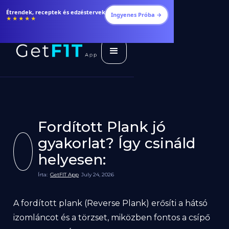
Étrendek, receptek és edzéstervek
Ingyenes Próba →
★★★★★
Fordított Plank jó
gyakorlat? Így csináld
helyesen:
Írta:
GetFIT App
July 24, 2026
A fordított plank (Reverse Plank) erősíti a hátsó
izomláncot és a törzset, miközben fontos a csípő