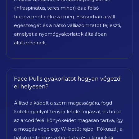
(infraspinatus, teres minor) és a felső
trapézizmot célozza meg. Elsősorban a váll
egészségét és a hátsó válliazomzatot fejleszti,
amelyet a nyomógyakorlatok általában
alulterhelnek.
Face Pulls gyakorlatot hogyan végezd
el helyesen?
Állítsd a kábelt a szem magasságára, fogd
kötélfogantyút tenyér lefelé fogással, és húzd
az arcod felé, könyökeidet magasan tartva, így
a mozgás vége egy W-betűt rajzol. Fókuszálj a
hátsó deltoid összehúzására és a lapockák