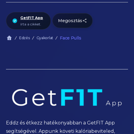
GetFIT App
Megosztás
írta a cikket.
Face Pulls
Edzés
Gyakorlat
Eddz és étkezz hatékonyabban a GetFIT App
segítségével. Appunk követi kalóriabeviteled,