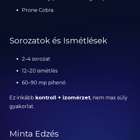
Prone Cobra
Sorozatok és Ismétlések
2–4 sorozat
12–20 ismétlés
60–90 mp pihenő
Ez inkább
kontroll + izomérzet
, nem max súly
gyakorlat.
Minta Edzés