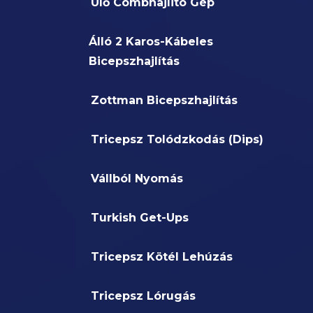
Ülő Combhajlitó Gép
Álló 2 Karos-Kábeles
Bicepszhajlítás
Zottman Bicepszhajlítás
Tricepsz Tolódzkodás (Dips)
Vállból Nyomás
Turkish Get-Ups
Tricepsz Kötél Lehúzás
Tricepsz Lórugás