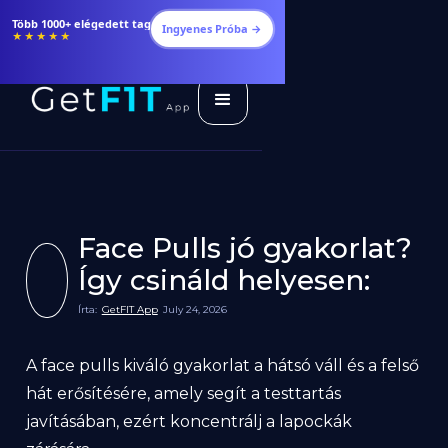
Étrendek, receptek és edzéstervek
Ingyenes Próba →
★★★★★
Face Pulls jó gyakorlat?
Így csináld helyesen:
Írta:
GetFIT App
July 24, 2026
A face pulls kiváló gyakorlat a hátsó váll és a felső
hát erősítésére, amely segít a testtartás
javításában, ezért koncentrálj a lapockák