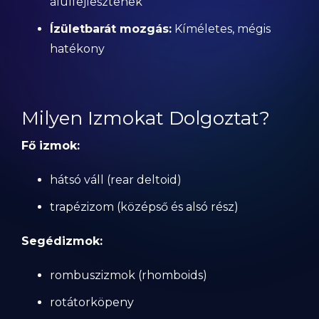
alulfejlesztenek
Ízületbarát mozgás:
Kíméletes, mégis
hatékony
Milyen Izmokat Dolgoztat?
Fő izmok:
hátsó váll (rear deltoid)
trapézizom (középső és alsó rész)
Segédizmok:
rombuszizmok (rhomboids)
rotátorköpeny