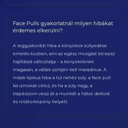
Face Pulls gyakorlatnál milyen hibákat
érdemes elkerülni?
A leggyakoribb hiba a könyökök süllyedése
emelés közben, ami az egész mozgást bicepsz
hajlítássá változtatja – a könyököknek
magasan, a vállak szintjén kell maradniuk. A
másik tipikus hiba a túl nehéz súly: a face pull
kis izmokat céloz, és ha a súly nagy, a
trapézizom veszi át a munkát a hátsó deltoid
és rotátorköpeny helyett.