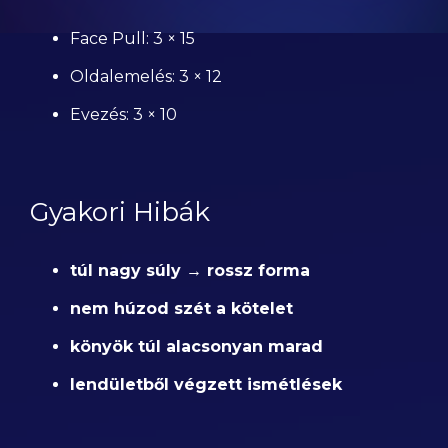
Face Pull: 3 × 15
Oldalemelés: 3 × 12
Evezés: 3 × 10
Gyakori Hibák
túl nagy súly → rossz forma
nem húzod szét a kötelet
könyök túl alacsonyan marad
lendületből végzett ismétlések