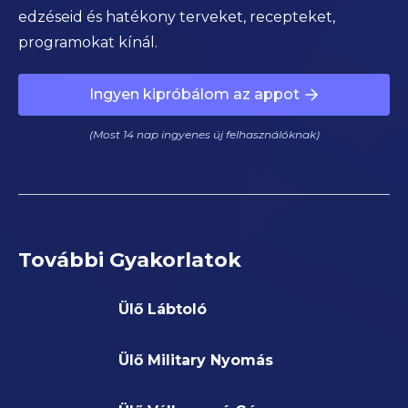
edzéseid és hatékony terveket, recepteket,
programokat kínál.
Ingyen kipróbálom az appot
(Most 14 nap ingyenes új felhasználóknak)
További Gyakorlatok
Ülő Lábtoló
Ülő Military Nyomás