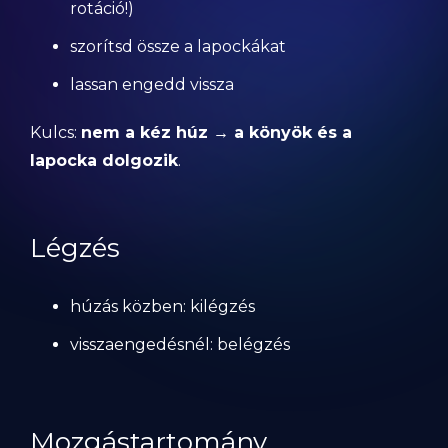
rotáció!)
szorítsd össze a lapockákat
lassan engedd vissza
Kulcs:
nem a kéz húz → a könyök és a
lapocka dolgozik
.
Légzés
húzás közben: kilégzés
visszaengedésnél: belégzés
Mozgástartomány