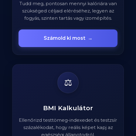
Tudd meg, pontosan mennyi kalóriára van
szükséged céljaid eléréséhez, legyen az
fogyás, szinten tartás vagy izomépítés.
Számold ki most
→
⚖️
BMI Kalkulátor
Ellenőrizd testtömeg-indexedet és testzsír
százalékodat, hogy reális képet kapj az
egészségi állapotodról.