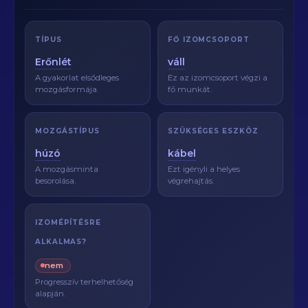
TÍPUS
FŐ IZOMCSOPORT
Erőnlét
váll
A gyakorlat elsődleges
Ez az izomcsoport végzi a
mozgásformája.
fő munkát.
MOZGÁSTÍPUS
SZÜKSÉGES ESZKÖZ
húzó
kábel
A mozgásminta
Ezt igényli a helyes
besorolása.
végrehajtás.
IZOMÉPÍTÉSRE
ALKALMAS?
nem
Progresszív terhelhetőség
alapján.