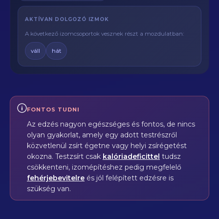
AKTÍVAN DOLGOZÓ IZMOK
A következő izomcsoportok vesznek részt a mozdulatban:
váll
hát
FONTOS TUDNI
Az edzés nagyon egészséges és fontos, de nincs
olyan gyakorlat, amely egy adott testrészről
közvetlenül zsírt égetne vagy helyi zsírégetést
okozna. Testzsírt csak
kalóriadeficittel
tudsz
csökkenteni, izomépítéshez pedig megfelelő
fehérjebevitelre
és jól felépített edzésre is
szükség van.