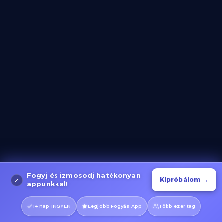
Lépcsőzés és Gyaloglás
Kategória megnyitása
Evező Gyakorlatok
Kategória megnyitása
Kerékpáros Gyakorlatok
Kategória megnyitása
Fogyj és izmosodj hatékonyan
Kipróbálom →
appunkkal!
14 nap INGYEN
Legjobb Fogyás App
Több ezer tag