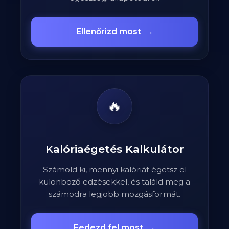
Ellenőrizd most
→
🔥
Kalóriaégetés Kalkulátor
Számold ki, mennyi kalóriát égetsz el
különböző edzésekkel, és találd meg a
számodra legjobb mozgásformát.
Fedezd fel most
→