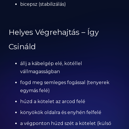
bicepsz (stabilizálás)
Helyes Végrehajtás – Így
Csináld
állj a kábelgép elé, kötéllel
vállmagasságban
fogd meg semleges fogással (tenyerek
egymás felé)
húzd a kötelet az arcod felé
könyökök oldalra és enyhén felfelé
a végponton húzd szét a kötelet (külső