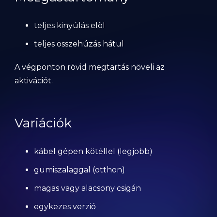
teljes kinyúlás elöl
teljes összehúzás hátul
A végponton rövid megtartás növeli az
aktivációt.
Variációk
kábel gépen kötéllel (legjobb)
gumiszalaggal (otthon)
magas vagy alacsony csigán
egykezes verzió