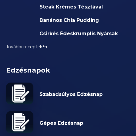
Steak Krémes Tésztával
Banános Chia Pudding
Csirkés Édeskrumplis Nyársak
További receptek
Edzésnapok
Szabadsúlyos Edzésnap
Gépes Edzésnap