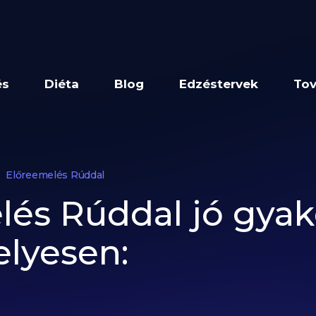
és
Diéta
Blog
Edzéstervek
Tov
Előreemelés Rúddal
és Rúddal jó gyako
elyesen: