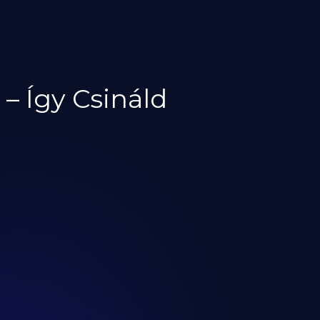
– Így Csináld
l