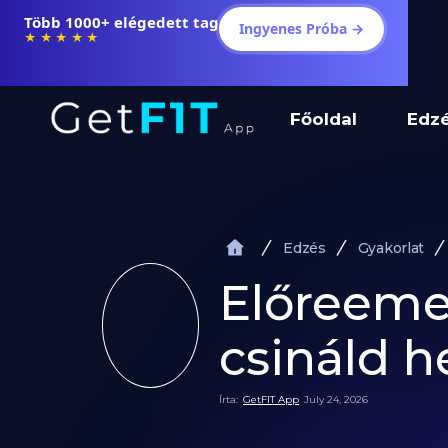
Több 1000+ elégedett tag
Ingyenes Próba →
★★★★★
Főoldal
Edz
Edzés
Gyakorlat
Előreemel
csináld h
Írta:
GetFIT App
July 24, 2026