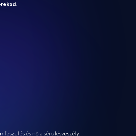
erekad
.
feszülés és nő a sérülésveszély.