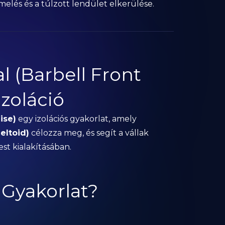
emelés és a túlzott lendület elkerülése.
 (Barbell Front
Izoláció
ise)
egy izolációs gyakorlat, amely
eltoid)
célozza meg, és segít a vállak
est kialakításában.
 Gyakorlat?