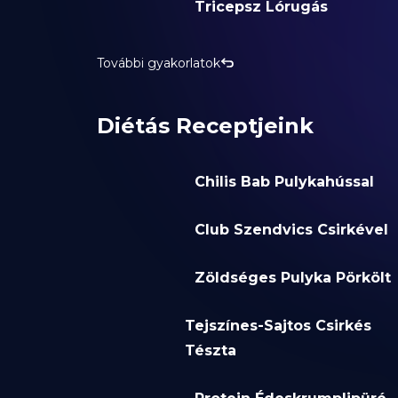
Tricepsz Lórugás
További gyakorlatok
Diétás Receptjeink
Chilis Bab Pulykahússal
Club Szendvics Csirkével
Zöldséges Pulyka Pörkölt
Tejszínes-Sajtos Csirkés
Tészta