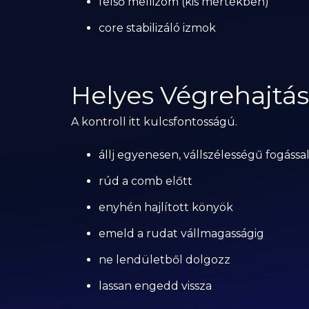
felső mellizom (kis mértékben)
core stabilizáló izmok
Helyes Végrehajtás 
A kontroll itt kulcsfontosságú.
állj egyenesen, vállszélességű fogássa
rúd a comb előtt
enyhén hajlított könyök
emeld a rudat vállmagasságig
ne lendületből dolgozz
lassan engedd vissza