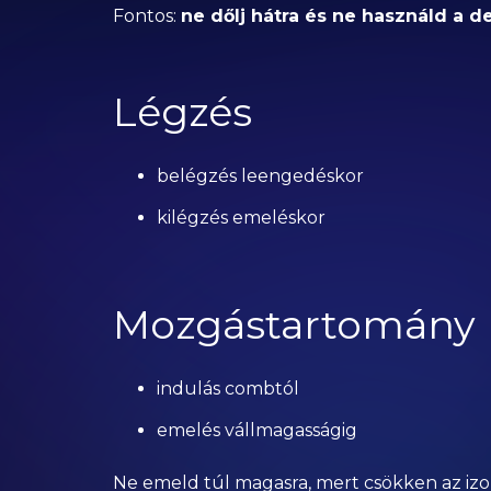
Fontos:
ne dőlj hátra és ne használd a d
Légzés
belégzés leengedéskor
kilégzés emeléskor
Mozgástartomány
indulás combtól
emelés vállmagasságig
Ne emeld túl magasra, mert csökken az izom