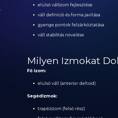
elülső vállizom fejlesztése
váll definíció és forma javítása
gyenge pontok felzárkóztatása
váll stabilitás növelése
Milyen Izmokat Do
Fő izom:
elülső váll (anterior deltoid)
Segédizmok:
trapézizom (felső rész)