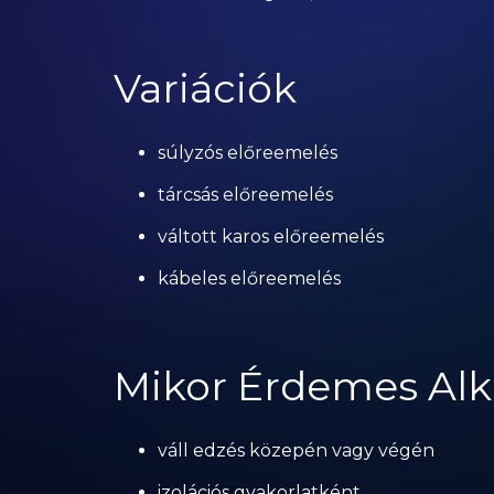
Variációk
súlyzós előreemelés
tárcsás előreemelés
váltott karos előreemelés
kábeles előreemelés
Mikor Érdemes Alk
váll edzés közepén vagy végén
izolációs gyakorlatként