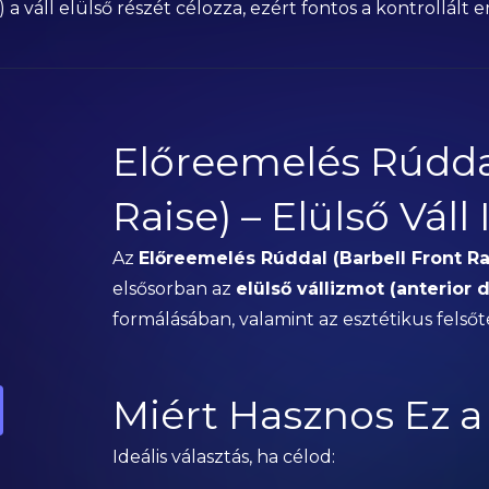
a váll elülső részét célozza, ezért fontos a kontrollált 
Előreemelés Rúddal
Raise) – Elülső Váll 
Az
Előreemelés Rúddal (Barbell Front Ra
elsősorban az
elülső vállizmot (anterior d
formálásában, valamint az esztétikus felsőt
Miért Hasznos Ez a
Ideális választás, ha célod: