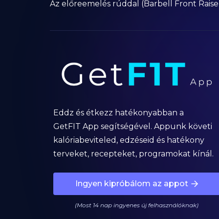
Az előreemelés rúddal (Barbell Front Raise) 
Eddz és étkezz hatékonyabban a
GetFIT App segítségével. Appunk követi
kalóriabeviteled, edzéseid és hatékony
terveket, recepteket, programokat kínál.
Ingyen kipróbálom az appot
(Most 14 nap ingyenes új felhasználóknak)