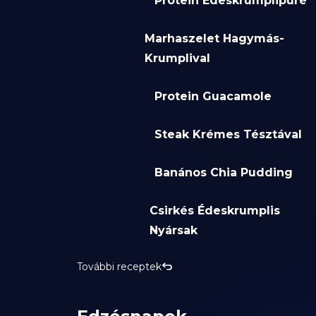
Protein Édeskrumplipüré
Marhaszelet Hagymás-
Krumplival
Protein Guacamole
Steak Krémes Tésztával
Banános Chia Pudding
Csirkés Édeskrumplis
Nyársak
További receptek