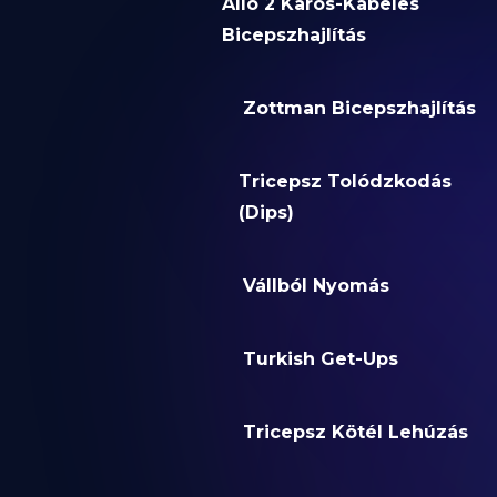
Álló 2 Karos-Kábeles
Bicepszhajlítás
Zottman Bicepszhajlítás
Tricepsz Tolódzkodás
(Dips)
Vállból Nyomás
Turkish Get-Ups
Tricepsz Kötél Lehúzás