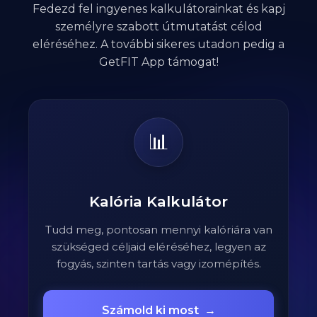
Fedezd fel ingyenes kalkulátorainkat és kapj
személyre szabott útmutatást célod
eléréséhez. A további sikeres utadon pedig a
GetFIT App támogat!
📊
Kalória Kalkulátor
Tudd meg, pontosan mennyi kalóriára van
szükséged céljaid eléréséhez, legyen az
fogyás, szinten tartás vagy izomépítés.
Számold ki most
→