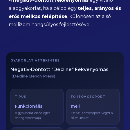
A
negatív-döntött fekvenyomás
egy kiváló
alapgyakorlat, ha a célod egy
teljes, arányos és
erős mellkas felépítése
, különösen az alsó
mellizom hangsúlyos fejlesztésével.
GYAKORLAT ÁTTEKINTÉS
Negatív-Döntött "Decline" Fekvenyomás
(Decline Bench Press)
TÍPUS
FŐ IZOMCSOPORT
Funkcionális
mell
A gyakorlat elsődleges
Ez az izomcsoport végzi a
mozgásformája.
fő munkát.