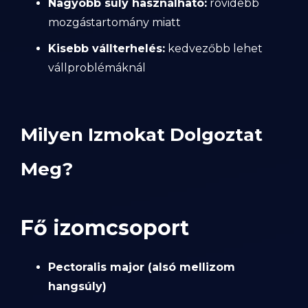
Nagyobb súly használható:
rövidebb
mozgástartomány miatt
Kisebb vállterhelés:
kedvezőbb lehet
vállproblémáknál
Milyen Izmokat Dolgoztat
Meg?
Fő izomcsoport
Pectoralis major (alsó mellizom
hangsúly)