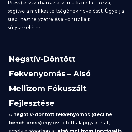
Press) elsősorban az alsó mellizmot célozza,
segítve a mellkas teltségének növelését. Ügyelj a
stabil testhelyzetre és a kontrollált
súlykezelésre.
Negatív-Döntött
Fekvenyomás – Alsó
Mellizom Fókuszált
Fejlesztése
A
negatív-döntött fekvenyomás (decline
bench press)
egy összetett alapgyakorlat,
amely elsősorban az
alsó mellizom (pectoralis