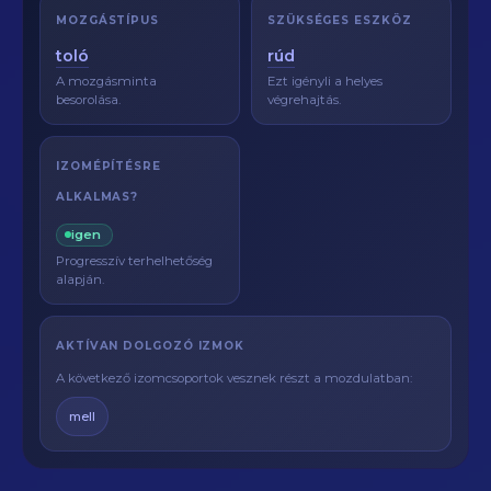
MOZGÁSTÍPUS
SZÜKSÉGES ESZKÖZ
toló
rúd
A mozgásminta
Ezt igényli a helyes
besorolása.
végrehajtás.
IZOMÉPÍTÉSRE
ALKALMAS?
igen
Progresszív terhelhetőség
alapján.
AKTÍVAN DOLGOZÓ IZMOK
A következő izomcsoportok vesznek részt a mozdulatban:
mell