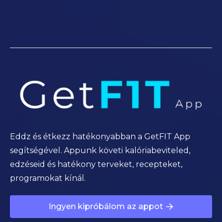
Eddz és étkezz hatékonyabban a GetFIT App
segítségével. Appunk követi kalóriabeviteled,
edzéseid és hatékony terveket, recepteket,
programokat kínál.
Ingyen kipróbálom az appot