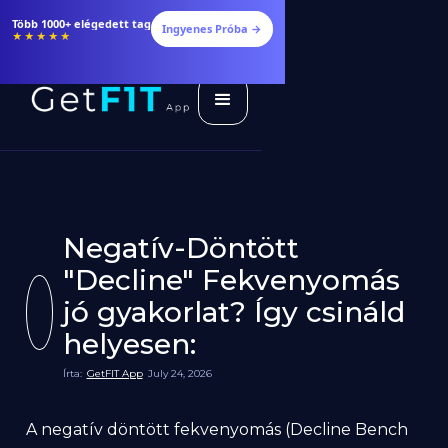
Több 1000+ elégedett tag
Ingyenes Próba →
★★★★★
Negatív-Döntött
"Decline" Fekvenyomás
jó gyakorlat? Így csináld
helyesen:
Írta:
GetFIT App
July 24, 2026
A negatív döntött fekvenyomás (Decline Bench