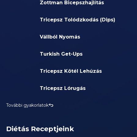
Zottman Bicepszhajlítás
Tricepsz Tolódzkodás (Dips)
Vállból Nyomás
Turkish Get-Ups
Tricepsz Kötél Lehúzás
Tricepsz Lórugás
További gyakorlatok
Diétás Receptjeink