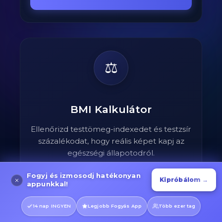
⚖️
BMI Kalkulátor
Ellenőrizd testtömeg-indexedet és testzsír
százalékodat, hogy reális képet kapj az
egészségi állapotodról.
Fogyj és izmosodj hatékonyan
Kipróbálom →
appunkkal!
Ellenőrizd most
→
14 nap INGYEN
Legjobb Fogyás App
Több ezer tag