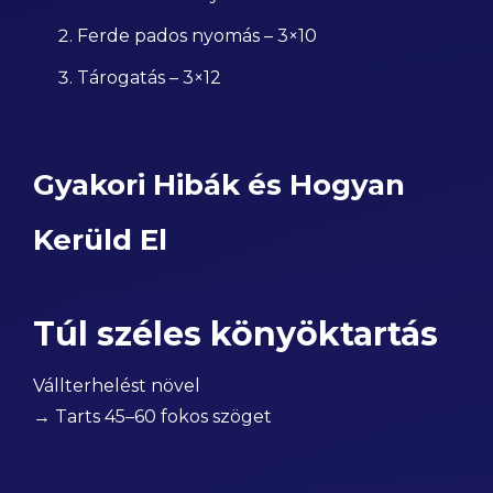
Ferde pados nyomás – 3×10
Tárogatás – 3×12
Gyakori Hibák és Hogyan
Kerüld El
Túl széles könyöktartás
Vállterhelést növel
→ Tarts 45–60 fokos szöget