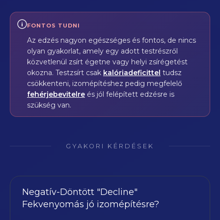
FONTOS TUDNI
Az edzés nagyon egészséges és fontos, de nincs
olyan gyakorlat, amely egy adott testrészről
közvetlenül zsírt égetne vagy helyi zsírégetést
okozna. Testzsírt csak
kalóriadeficittel
tudsz
csökkenteni, izomépítéshez pedig megfelelő
fehérjebevitelre
és jól felépített edzésre is
szükség van.
GYAKORI KÉRDÉSEK
Negatív-Döntött "Decline"
Fekvenyomás jó izomépítésre?