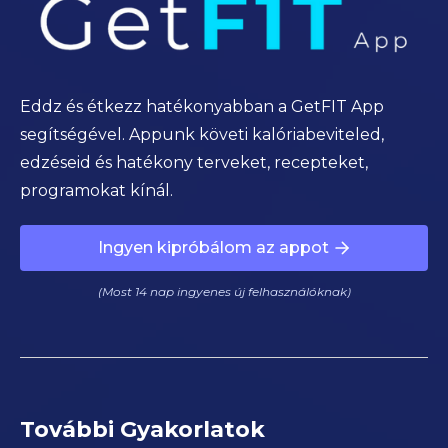
Eddz és étkezz hatékonyabban a GetFIT App
segítségével. Appunk követi kalóriabeviteled,
edzéseid és hatékony terveket, recepteket,
programokat kínál.
Ingyen kipróbálom az appot
(Most 14 nap ingyenes új felhasználóknak)
További Gyakorlatok