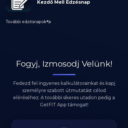
Kezdő Mell Edzésnap
További edzésnapok
Fogyj, Izmosodj Velünk!
Fedezd fel ingyenes kalkulátorainkat és kapj
személyre szabott útmutatást célod
eléréséhez. A további sikeres utadon pedig a
GetFIT App támogat!