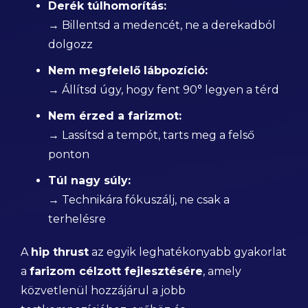
Derék túlhomorítás:
→ Billentsd a medencét, ne a derekadból
dolgozz
Nem megfelelő lábpozíció:
→ Állítsd úgy, hogy fent 90° legyen a térd
Nem érzed a farizmot:
→ Lassítsd a tempót, tarts meg a felső
ponton
Túl nagy súly:
→ Technikára fókuszálj, ne csak a
terhelésre
A
hip thrust
az egyik leghatékonyabb gyakorlat
a
farizom célzott fejlesztésére
, amely
közvetlenül hozzájárul a jobb