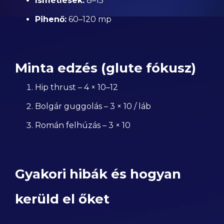
Ismétlések:
8–15
Pihenő:
60–120 mp
Minta edzés (glute fókusz)
Hip thrust – 4 × 10–12
Bolgár guggolás – 3 × 10 / láb
Román felhúzás – 3 × 10
Gyakori hibák és hogyan
kerüld el őket