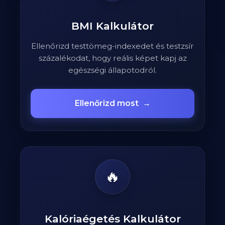
BMI Kalkulátor
Ellenőrizd testtömeg-indexedet és testzsír
százalékodat, hogy reális képet kapj az
egészségi állapotodról.
Ellenőrizd most
→
🔥
Kalóriaégetés Kalkulátor