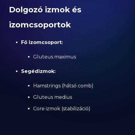
Dolgozó izmok és
izomcsoportok
Fő izomcsoport:
Gluteus maximus
Segédizmok:
Hamstrings (hátsó comb)
Gluteus medius
Core izmok (stabilizáció)