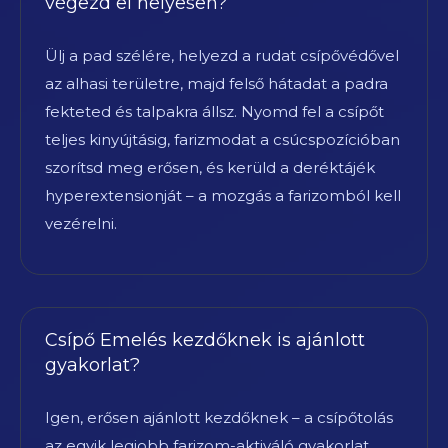
végezd el helyesen?
Ülj a pad szélére, helyezd a rudat csípővédővel
az alhasi területre, majd felső hátadat a padra
fekteted és talpakra állsz. Nyomd fel a csípőt
teljes kinyújtásig, farizmodat a csúcspozícióban
szorítsd meg erősen, és kerüld a deréktájék
hyperextensionját – a mozgás a farizomból kell
vezérelni.
Csípő Emelés kezdőknek is ajánlott
gyakorlat?
Igen, erősen ajánlott kezdőknek – a csípőtolás
az egyik legjobb farizom-aktiváló gyakorlat,