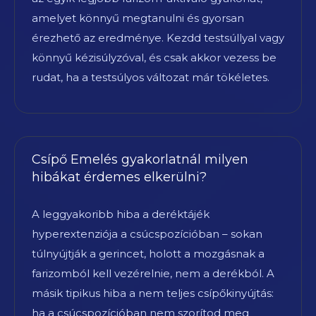
amelyet könnyű megtanulni és gyorsan
érezhető az eredménye. Kezdd testsúllyal vagy
könnyű kézisúlyzóval, és csak akkor vezess be
rudat, ha a testsúlyos változat már tökéletes.
Csípő Emelés gyakorlatnál milyen
hibákat érdemes elkerülni?
A leggyakoribb hiba a deréktájék
hyperextenziója a csúcspozícióban – sokan
túlnyújtják a gerincet, holott a mozgásnak a
farizomból kell vezérelnie, nem a derékból. A
másik tipikus hiba a nem teljes csípőkinyújtás:
ha a csúcspozícióban nem szorítod meg