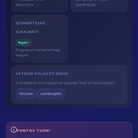
besorolása.
végrehajtás.
IZOMÉPÍTÉSRE
ALKALMAS?
igen
Progresszív terhelhetőség
alapján.
AKTÍVAN DOLGOZÓ IZMOK
A következő izomcsoportok vesznek részt a mozdulatban:
farizom
combhajlító
FONTOS TUDNI