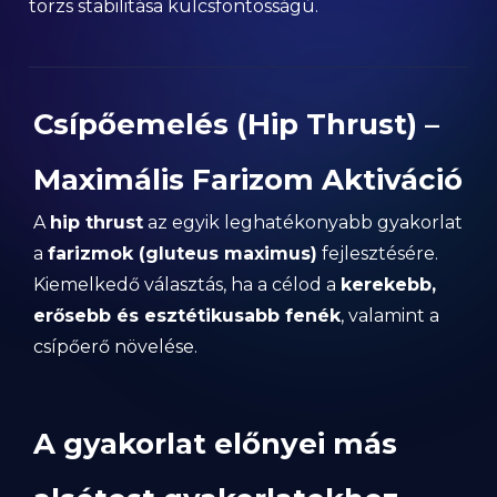
törzs stabilitása kulcsfontosságú.
Csípőemelés (Hip Thrust) –
Maximális Farizom Aktiváció
A
hip thrust
az egyik leghatékonyabb gyakorlat
a
farizmok (gluteus maximus)
fejlesztésére.
Kiemelkedő választás, ha a célod a
kerekebb,
erősebb és esztétikusabb fenék
, valamint a
csípőerő növelése.
A gyakorlat előnyei más