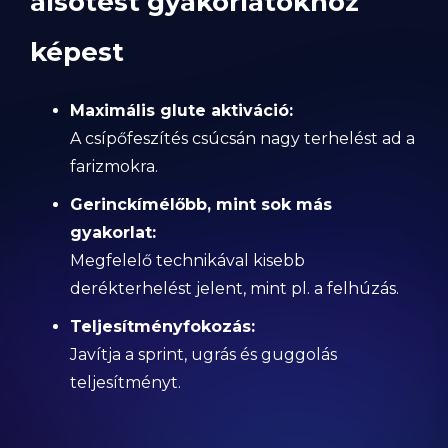
alsótest gyakorlatokhoz
képest
Maximális glute aktiváció:
A csípőfeszítés csúcsán nagy terhelést ad a
farizmokra.
Gerinckímélőbb, mint sok más
gyakorlat:
Megfelelő technikával kisebb
derékterhelést jelent, mint pl. a felhúzás.
Teljesítményfokozás:
Javítja a sprint, ugrás és guggolás
teljesítményt.