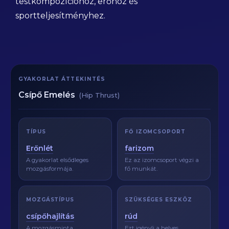
testkompozícióhoz, erőhöz és
sportteljesítményhez.
GYAKORLAT ÁTTEKINTÉS
Csípő Emelés
(Hip Thrust)
TÍPUS
FŐ IZOMCSOPORT
Erőnlét
farizom
A gyakorlat elsődleges
Ez az izomcsoport végzi a
mozgásformája.
fő munkát.
MOZGÁSTÍPUS
SZÜKSÉGES ESZKÖZ
csípőhajlítás
rúd
A mozgásminta
Ezt igényli a helyes