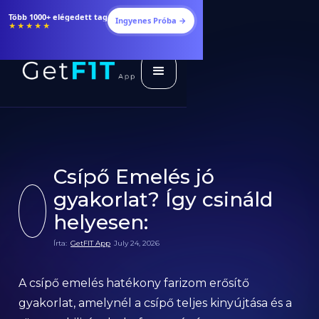
Étrendek, receptek és edzéstervek
Ingyenes Próba →
★★★★★
Csípő Emelés jó
gyakorlat? Így csináld
helyesen:
Írta:
GetFIT App
July 24, 2026
A csípő emelés hatékony farizom erősítő
gyakorlat, amelynél a csípő teljes kinyújtása és a