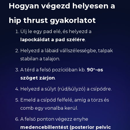
Hogyan végezd helyesen a
hip thrust gyakorlatot
Ülj le egy pad elé, és helyezd a
lapockáidat a pad szélére
.
Helyezd a lábaid vállszélességbe, talpak
stabilan a talajon.
A térd a felső pozícióban kb.
90°-os
szöget zárjon
.
Helyezd a súlyt (rúd/súlyzó) a csípődre.
Emeld a csípőd felfelé, amíg a törzs és
comb egy vonalba kerül.
A felső ponton végezz enyhe
medencebillentést (posterior pelvic