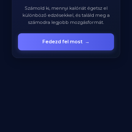
Számold ki, mennyi kalóriát égetsz el
különböző edzésekkel, és találd meg a
számodra legjobb mozgásformát.
Fedezd fel most
→