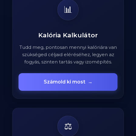
📊
Kalória Kalkulátor
Tudd meg, pontosan mennyi kalóriára van
szükséged céljaid eléréséhez, legyen az
fogyás, szinten tartás vagy izomépítés.
Számold ki most
→
⚖️