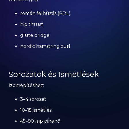
román felhúzás (RDL)
hip thrust
glute bridge
nordic hamstring curl
Sorozatok és Ismétlések
Izomépítéshez:
3–4 sorozat
10–15 ismétlés
45–90 mp pihenő