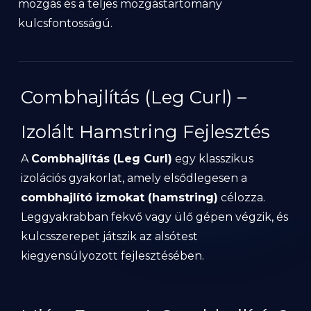
mozgás és a teljes mozgástartomány
kulcsfontosságú.
Combhajlítás (Leg Curl) –
Izolált Hamstring Fejlesztés
A
Combhajlítás (Leg Curl)
egy klasszikus
izolációs gyakorlat, amely elsődlegesen a
combhajlító izmokat (hamstring)
célozza.
Leggyakrabban fekvő vagy ülő gépen végzik, és
kulcsszerepet játszik az alsótest
kiegyensúlyozott fejlesztésében.