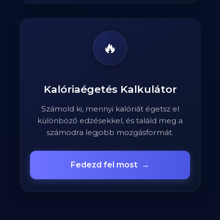
🔥
Kalóriaégetés Kalkulátor
Számold ki, mennyi kalóriát égetsz el
különböző edzésekkel, és találd meg a
számodra legjobb mozgásformát.
Fedezd fel most
→