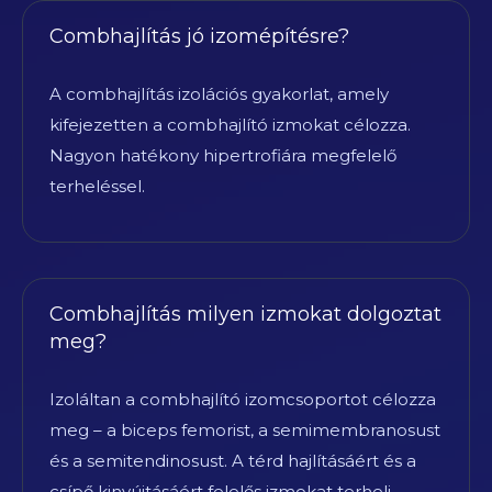
Combhajlítás jó izomépítésre?
A combhajlítás izolációs gyakorlat, amely
kifejezetten a combhajlító izmokat célozza.
Nagyon hatékony hipertrofiára megfelelő
terheléssel.
Combhajlítás milyen izmokat dolgoztat
meg?
Izoláltan a combhajlító izomcsoportot célozza
meg – a biceps femorist, a semimembranosust
és a semitendinosust. A térd hajlításáért és a
csípő kinyújtásáért felelős izmokat terheli