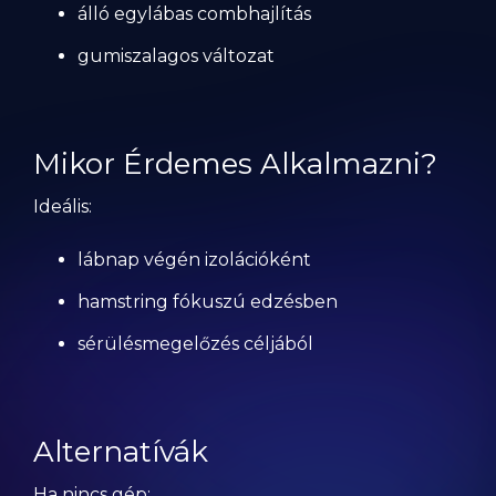
álló egylábas combhajlítás
gumiszalagos változat
Mikor Érdemes Alkalmazni?
Ideális:
lábnap végén izolációként
hamstring fókuszú edzésben
sérülésmegelőzés céljából
Alternatívák
Ha nincs gép: