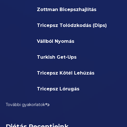
Zottman Bicepszhajlítás
Tricepsz Tolódzkodás (Dips)
Vállból Nyomás
Turkish Get-Ups
Tricepsz Kötél Lehúzás
Tricepsz Lórugás
További gyakorlatok
Diétás Receptjeink