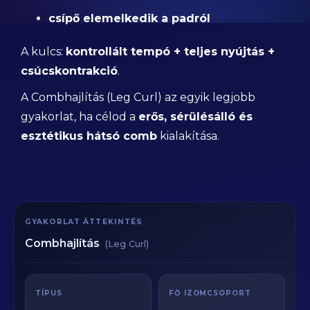
csípő elemelkedik a padról
A kulcs:
kontrollált tempó + teljes nyújtás +
csúcskontrakció
.
A Combhajlítás (Leg Curl) az egyik legjobb
gyakorlat, ha célod a
erős, sérülésálló és
esztétikus hátsó comb
kialakítása.
GYAKORLAT ÁTTEKINTÉS
Combhajlítás
(Leg Curl)
TÍPUS
FŐ IZOMCSOPORT