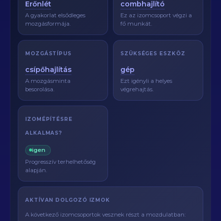
Erőnlét
combhajlító
A gyakorlat elsődleges
Ez az izomcsoport végzi a
mozgásformája.
fő munkát.
MOZGÁSTÍPUS
SZÜKSÉGES ESZKÖZ
csípőhajlítás
gép
A mozgásminta
Ezt igényli a helyes
besorolása.
végrehajtás.
IZOMÉPÍTÉSRE
ALKALMAS?
igen
Progresszív terhelhetőség
alapján.
AKTÍVAN DOLGOZÓ IZMOK
A következő izomcsoportok vesznek részt a mozdulatban: