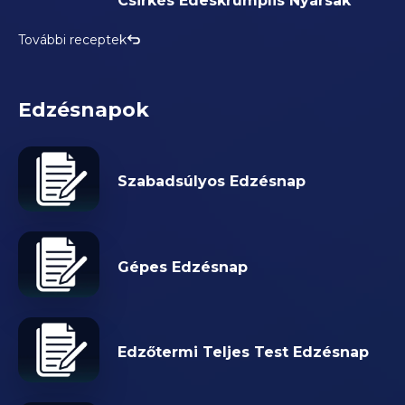
Csirkés Édeskrumplis Nyársak
További receptek
Edzésnapok
Szabadsúlyos Edzésnap
Gépes Edzésnap
Edzőtermi Teljes Test Edzésnap