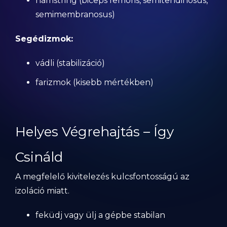
hamstring (biceps femoris, semitendinosus,
semimembranosus)
Segédizmok:
vádli (stabilizáció)
farizmok (kisebb mértékben)
Helyes Végrehajtás – Így
Csináld
A megfelelő kivitelezés kulcsfontosságú az
izoláció miatt.
feküdj vagy ülj a gépbe stabilan