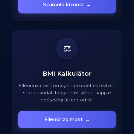
Számold ki most
→
⚖️
BMI Kalkulátor
Ellenőrizd testtömeg-indexedet és testzsír
százalékodat, hogy reális képet kapj az
egészségi állapotodról.
Ellenőrizd most
→