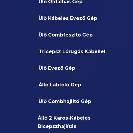
Ülő Oldalhas Gép
Ülő Kábeles Evező Gép
Ülő Combfeszítő Gép
Tricepsz Lórugás Kábellel
Ülő Evező Gép
Álló Lábtoló Gép
Ülő Combhajlitó Gép
Álló 2 Karos-Kábeles
Bicepszhajlítás