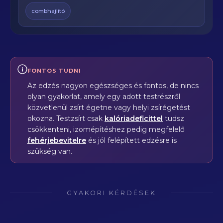
combhajlító
FONTOS TUDNI
Az edzés nagyon egészséges és fontos, de nincs
olyan gyakorlat, amely egy adott testrészről
közvetlenül zsírt égetne vagy helyi zsírégetést
okozna. Testzsírt csak
kalóriadeficittel
tudsz
csökkenteni, izomépítéshez pedig megfelelő
fehérjebevitelre
és jól felépített edzésre is
szükség van.
GYAKORI KÉRDÉSEK