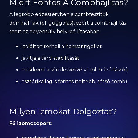
Miért Fontos A Combhajlítás?
A legtöbb edzéstervben a combfeszítők
dominálnak (pl. guggolás), ezért a combhajlítás
segít az egyensúly helyreállításában.
izoláltan terheli a hamstringeket
javítja a térd stabilitását
csökkenti a sérülésveszélyt (pl. húzódások)
esztétikailag is fontos (teltebb hátsó comb)
Milyen Izmokat Dolgoztat?
Fő izomcsoport: