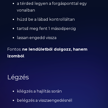
a térded legyen a forgásponttal egy
vonalban
húzd be a lábad kontrolláltan
tartsd meg fent 1 másodpercig
lassan engedd vissza
Fontos:
ne lendületből dolgozz, hanem
izomból
.
Légzés
kilégzés a hajlítás során
belégzés a visszaengedésnél