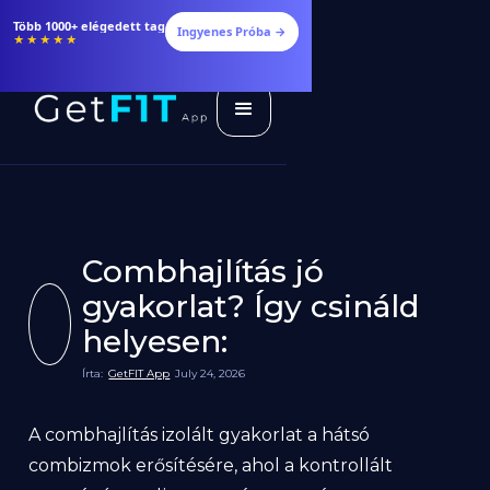
Több 1000+ elégedett tag
Ingyenes Próba →
★★★★★
Combhajlítás jó
gyakorlat? Így csináld
helyesen:
Írta:
GetFIT App
July 24, 2026
A combhajlítás izolált gyakorlat a hátsó
combizmok erősítésére, ahol a kontrollált