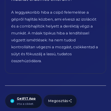
A leggyakoribb hiba a csípő felemelése a
gépről hajlítás közben, ami elveszi az izolációt
és a combhajlítók helyett a deréktáj végzi a
munkát. A másik tipikus hiba a lendítéssel
végzett ismétlések: ha nem tudod
kontrolláltan végezni a mozgást, csökkentsd a
súlyt és fókuszálj a lassú, tudatos
összehúzódásra.
GetFIT App
Megosztás
írta a cikket.