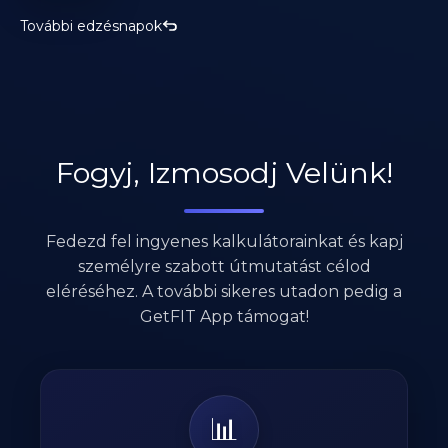
További edzésnapok
Fogyj, Izmosodj Velünk!
Fedezd fel ingyenes kalkulátorainkat és kapj
személyre szabott útmutatást célod
eléréséhez. A további sikeres utadon pedig a
GetFIT App támogat!
📊