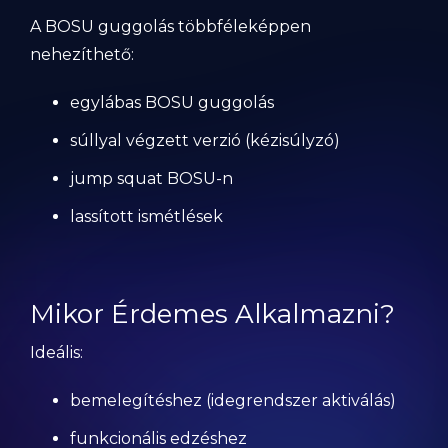
A BOSU guggolás többféleképpen
nehezíthető:
egylábas BOSU guggolás
súllyal végzett verzió (kézisúlyzó)
jump squat BOSU-n
lassított ismétlések
Mikor Érdemes Alkalmazni?
Ideális:
bemelegítéshez (idegrendszer aktiválás)
funkcionális edzéshez