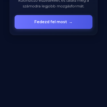
különböző edzésekkel, és találd meg a
számodra legjobb mozgásformát.
Fedezd fel most
→