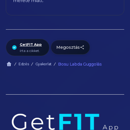
mérete miatt.
GetFIT App
Megosztás
írta a cikket.
Bosu Labda Guggolás
Edzés
Gyakorlat