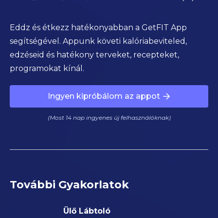
Eddz és étkezz hatékonyabban a GetFIT App
segítségével. Appunk követi kalóriabeviteled,
edzéseid és hatékony terveket, recepteket,
programokat kínál.
Ingyen kipróbálom az appot
(Most 14 nap ingyenes új felhasználóknak)
További Gyakorlatok
Ülő Lábtoló