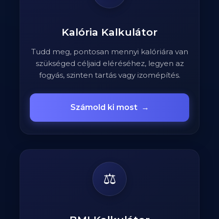
Kalória Kalkulátor
Tudd meg, pontosan mennyi kalóriára van
szükséged céljaid eléréséhez, legyen az
fogyás, szinten tartás vagy izomépítés.
Számold ki most
→
⚖️