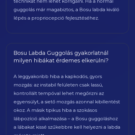
technikát nem lehet korrigálni. Ha a normál
guggolás már magabiztos, a Bosu labda kiváló
lépés a propriocepció fejlesztéséhez.
Bosu Labda Guggolás gyakorlatnál
milyen hibákat érdemes elkerülni?
A leggyakoribb hiba a kapkodós, gyors
mozgás: az instabil felületen csak lassú,
kontrollált tempóval lehet megőrizni az
egyensúlyt, a siető mozgás azonnal kibillentést
okoz. A másik tipikus hiba a szokásos
lábpozíció alkalmazása – a Bosu guggoláshoz
a lábakat kissé szűkebbre kell helyezni a labda