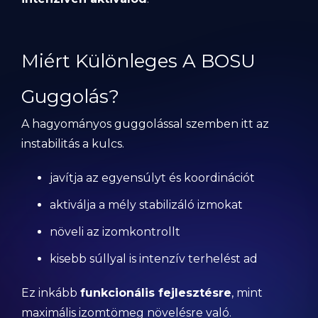
Miért Különleges A BOSU
Guggolás?
A hagyományos guggolással szemben itt az
instabilitás a kulcs.
javítja az egyensúlyt és koordinációt
aktiválja a mély stabilizáló izmokat
növeli az izomkontrollt
kisebb súllyal is intenzív terhelést ad
Ez inkább
funkcionális fejlesztésre
, mint
maximális izomtömeg növelésre való.