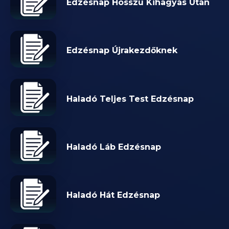
Edzésnap Hosszú Kihagyás Után
Edzésnap Újrakezdőknek
Haladó Teljes Test Edzésnap
Haladó Láb Edzésnap
Haladó Hát Edzésnap