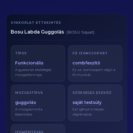
GYAKORLAT ÁTTEKINTÉS
Bosu Labda Guggolás
(BOSU Squat)
TÍPUS
FŐ IZOMCSOPORT
Funkcionális
combfeszítő
A gyakorlat elsődleges
Ez az izomcsoport végzi a
mozgásformája.
fő munkát.
MOZGÁSTÍPUS
SZÜKSÉGES ESZKÖZ
guggolás
saját testsúly
A mozgásminta
Ezt igényli a helyes
besorolása.
végrehajtás.
IZOMÉPÍTÉSRE