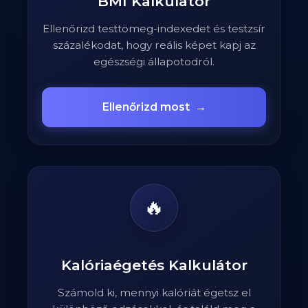
BMI Kalkulátor
Ellenőrizd testtömeg-indexedet és testzsír
százalékodat, hogy reális képet kapj az
egészségi állapotodról.
Ellenőrizd most
→
🔥
Kalóriaégetés Kalkulátor
Számold ki, mennyi kalóriát égetsz el