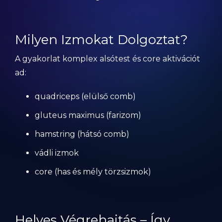
Milyen Izmokat Dolgoztat?
A gyakorlat komplex alsótest és core aktivációt
ad:
quadriceps (elülső comb)
gluteus maximus (farizom)
hamstring (hátsó comb)
vádli izmok
core (has és mély törzsizmok)
Helyes Végrehajtás – Így