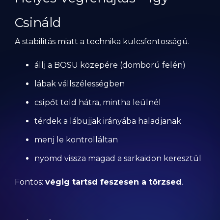
Csináld
A stabilitás miatt a technika kulcsfontosságú.
állj a BOSU közepére (domború felén)
lábak vállszélességben
csípőt told hátra, mintha leülnél
térdek a lábujjak irányába haladjanak
menj le kontrolláltan
nyomd vissza magad a sarkaidon keresztül
Fontos:
végig tartsd feszesen a törzsed
.