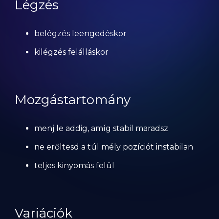
Légzés
belégzés leengedéskor
kilégzés felálláskor
Mozgástartomány
menj le addig, amíg stabil maradsz
ne erőltesd a túl mély pozíciót instabilan
teljes kinyomás felül
Variációk