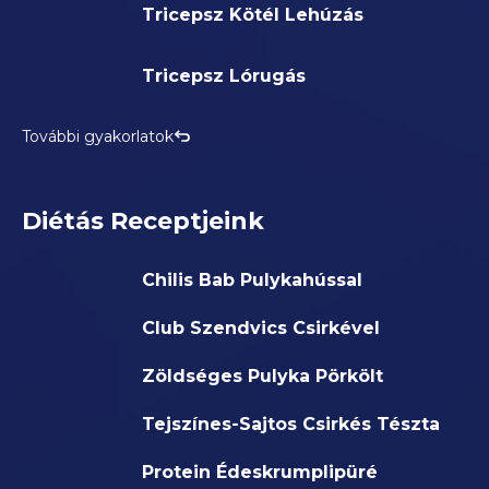
Tricepsz Kötél Lehúzás
Tricepsz Lórugás
További gyakorlatok
Diétás Receptjeink
Chilis Bab Pulykahússal
Club Szendvics Csirkével
Zöldséges Pulyka Pörkölt
Tejszínes-Sajtos Csirkés Tészta
Protein Édeskrumplipüré