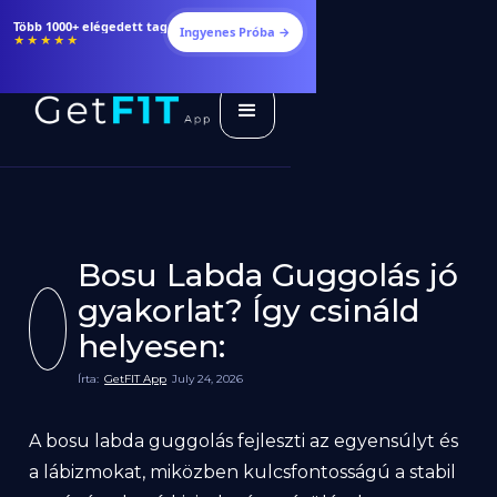
Étrendek, receptek és edzéstervek
Ingyenes Próba →
★★★★★
Bosu Labda Guggolás jó
gyakorlat? Így csináld
helyesen:
Írta:
GetFIT App
July 24, 2026
A bosu labda guggolás fejleszti az egyensúlyt és
a lábizmokat, miközben kulcsfontosságú a stabil