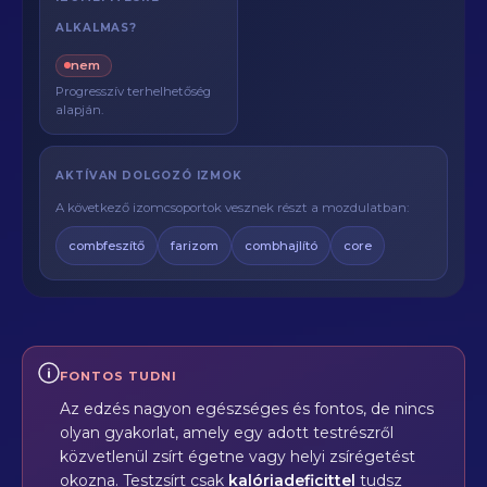
ALKALMAS?
nem
Progresszív terhelhetőség
alapján.
AKTÍVAN DOLGOZÓ IZMOK
A következő izomcsoportok vesznek részt a mozdulatban:
combfeszítő
farizom
combhajlító
core
FONTOS TUDNI
Az edzés nagyon egészséges és fontos, de nincs
olyan gyakorlat, amely egy adott testrészről
közvetlenül zsírt égetne vagy helyi zsírégetést
okozna. Testzsírt csak
kalóriadeficittel
tudsz