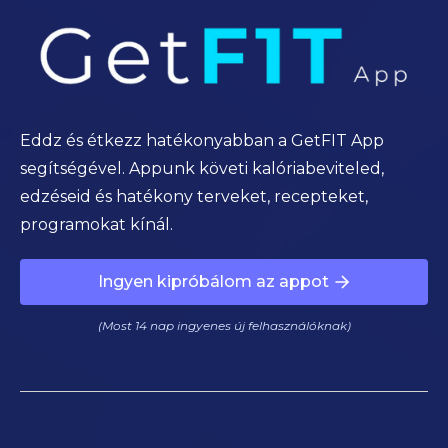
Eddz és étkezz hatékonyabban a GetFIT App
segítségével. Appunk követi kalóriabeviteled,
edzéseid és hatékony terveket, recepteket,
programokat kínál.
Ingyen kipróbálom az appot
(Most 14 nap ingyenes új felhasználóknak)