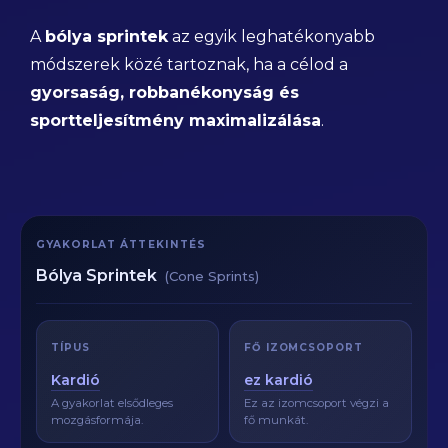
A
bólya sprintek
az egyik leghatékonyabb
módszerek közé tartoznak, ha a célod a
gyorsaság, robbanékonyság és
sportteljesítmény maximalizálása
.
GYAKORLAT ÁTTEKINTÉS
Bólya Sprintek
(Cone Sprints)
TÍPUS
FŐ IZOMCSOPORT
Kardió
ez kardió
A gyakorlat elsődleges
Ez az izomcsoport végzi a
mozgásformája.
fő munkát.