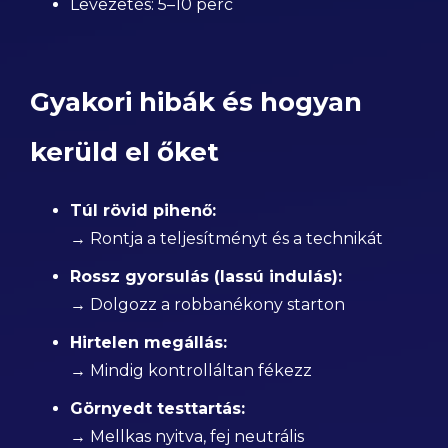
Levezetés: 5–10 perc
Gyakori hibák és hogyan
kerüld el őket
Túl rövid pihenő:
→ Rontja a teljesítményt és a technikát
Rossz gyorsulás (lassú indulás):
→ Dolgozz a robbanékony starton
Hirtelen megállás:
→ Mindig kontrolláltan fékezz
Görnyedt testtartás:
→ Mellkas nyitva, fej neutrális