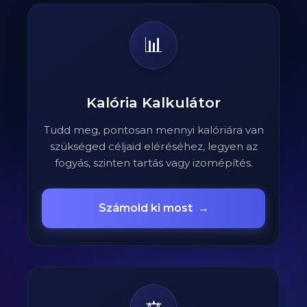
📊
Kalória Kalkulátor
Tudd meg, pontosan mennyi kalóriára van
szükséged céljaid eléréséhez, legyen az
fogyás, szinten tartás vagy izomépítés.
Számold ki most
→