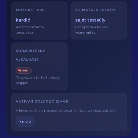
MOZGÁSTÍPUS
SZÜKSÉGES ESZKÖZ
kardió
saját testsúly
A mozgásminta
Ezt igényli a helyes
besorolása.
végrehajtás.
IZOMÉPÍTÉSRE
ALKALMAS?
nem
Progresszív terhelhetőség
alapján.
AKTÍVAN DOLGOZÓ IZMOK
A következő izomcsoportok vesznek részt a mozdulatban:
kardió