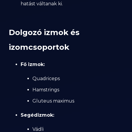
hatást váltanak ki.
Dolgozó izmok és
izomcsoportok
Fő izmok:
Quadriceps
Hamstrings
Gluteus maximus
Segédizmok:
Vádli