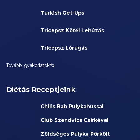
Turkish Get-Ups
Tricepsz Kötél Lehúzás
Tricepsz Lórugás
További gyakorlatok
Diétás Receptjeink
Chilis Bab Pulykahússal
Club Szendvics Csirkével
Zöldséges Pulyka Pörkölt