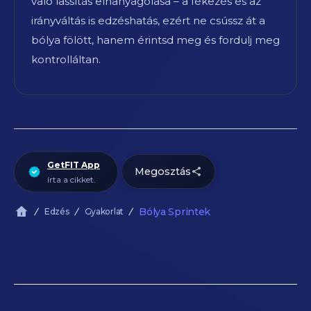
való lassítás elhanyagolása – a fékezés és az
irányváltás is edzéshatás, ezért ne csússz át a
bólya fölött, hanem érintsd meg és fordulj meg
kontrolláltan.
GetFIT App
Megosztás
írta a cikket.
Bólya Sprintek
Edzés
Gyakorlat