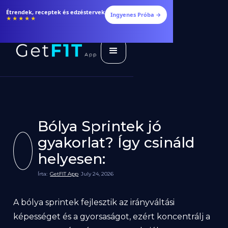
Étrendek, receptek és edzéstervek
Ingyenes Próba →
★★★★★
Bólya Sprintek jó
gyakorlat? Így csináld
helyesen:
Írta:
GetFIT App
July 24, 2026
A bólya sprintek fejlesztik az irányváltási
képességet és a gyorsaságot, ezért koncentrálj a