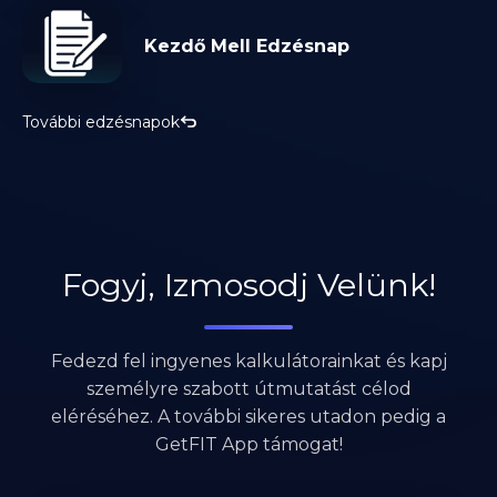
Kezdő Mell Edzésnap
További edzésnapok
Fogyj, Izmosodj Velünk!
Fedezd fel ingyenes kalkulátorainkat és kapj
személyre szabott útmutatást célod
eléréséhez. A további sikeres utadon pedig a
GetFIT App támogat!