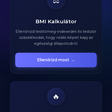
⚖️
BMI Kalkulátor
Ellenőrizd testtömeg-indexedet és testzsír
százalékodat, hogy reális képet kapj az
egészségi állapotodról.
Ellenőrizd most
→
🔥