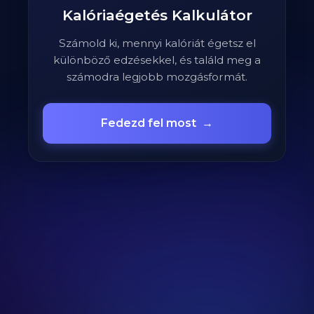
Kalóriaégetés Kalkulátor
Számold ki, mennyi kalóriát égetsz el
különböző edzésekkel, és találd meg a
számodra legjobb mozgásformát.
Fedezd fel most
→