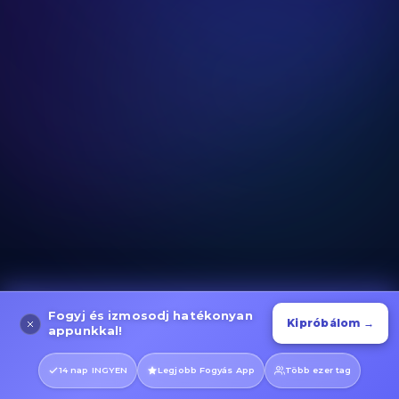
Lépcsőzés és Gyaloglás
Kategória megnyitása
Fogyj és izmosodj hatékonyan
Evező Gyakorlatok
Kipróbálom →
appunkkal!
Kategória megnyitása
14 nap INGYEN
Legjobb Fogyás App
Több ezer tag