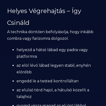
Helyes Végrehajtás – Így
Csináld
A technika döntően befolyásolja, hogy inkább
combra vagy farizomra dolgozol.
helyezd a hátsó lábad egy padra vagy
platformra
az elöl lévő lábad legyen stabil, enyhén
előrébb
engedd le a tested kontrolláltan
az elülső térd hajol, a hátulsó közelít a
talajhoz
nyomd vissza magad az elülső lábbal