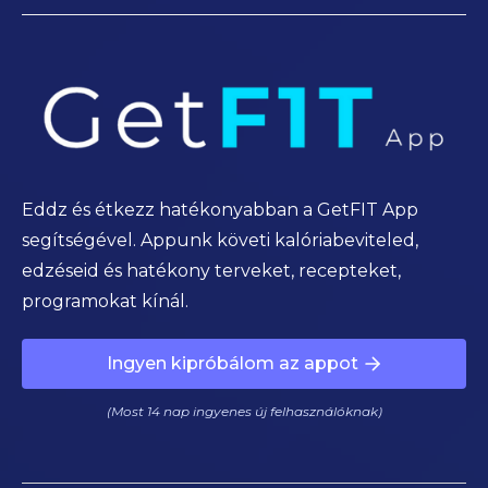
Eddz és étkezz hatékonyabban a GetFIT App
segítségével. Appunk követi kalóriabeviteled,
edzéseid és hatékony terveket, recepteket,
programokat kínál.
Ingyen kipróbálom az appot
(Most 14 nap ingyenes új felhasználóknak)