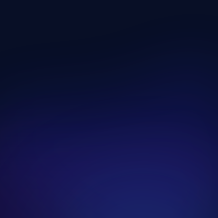
Lépcsőzés és Gyaloglás
Kategória megnyitása
Evező Gyakorlatok
Kategória megnyitása