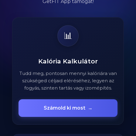
GetFIT App támogat!
📊
Kalória Kalkulátor
Tudd meg, pontosan mennyi kalóriára van
szükséged céljaid eléréséhez, legyen az
fogyás, szinten tartás vagy izomépítés.
Számold ki most
→