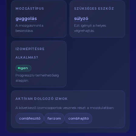
MOZGÁSTÍPUS
SZÜKSÉGES ESZKÖZ
guggolás
súlyzó
A mozgásminta
Ezt igényli a helyes
besorolása.
végrehajtás.
IZOMÉPÍTÉSRE
ALKALMAS?
igen
Progresszív terhelhetőség
alapján.
AKTÍVAN DOLGOZÓ IZMOK
A következő izomcsoportok vesznek részt a mozdulatban:
combfeszítő
farizom
combhajlító