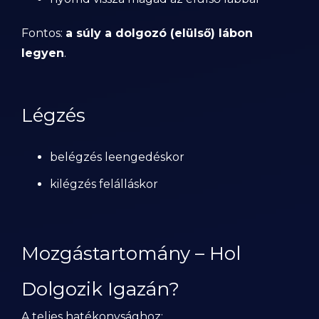
Fontos:
a súly a dolgozó (elülső) lábon
legyen
.
Légzés
belégzés leengedéskor
kilégzés felálláskor
Mozgástartomány – Hol
Dolgozik Igazán?
A teljes hatékonysághoz: