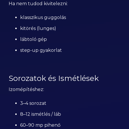
Ha nem tudod kivitelezni:
klasszikus guggolás
kitörés (lunges)
lábtoló gép
step-up gyakorlat
Sorozatok és Ismétlések
Izomépítéshez:
3–4 sorozat
8–12 ismétlés / láb
60–90 mp pihenő