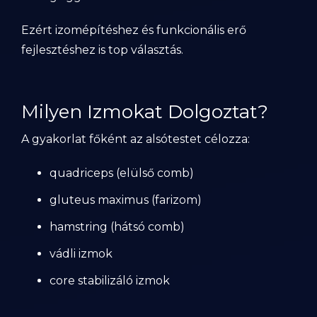
Ezért izomépítéshez és funkcionális erő
fejlesztéshez is top választás.
Milyen Izmokat Dolgoztat?
A gyakorlat főként az alsótestet célozza:
quadriceps (elülső comb)
gluteus maximus (farizom)
hamstring (hátsó comb)
vádli izmok
core stabilizáló izmok