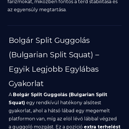
farizmokat, miközben fontos a térd stabilitása és
az egyensúly megtartása.
Bolgár Split Guggolás
(Bulgarian Split Squat) –
Egyik Legjobb Egylábas
Gyakorlat
A
Bolgár Split Guggolás (Bulgarian Split
Squat)
egy rendkívül hatékony alsótest
gyakorlat, ahol a hátsó lábad egy megemelt
platformon van, míg az elöl lévő lábbal végzed
a guggoló mozgást. Ez a pozíció
extra terhelést