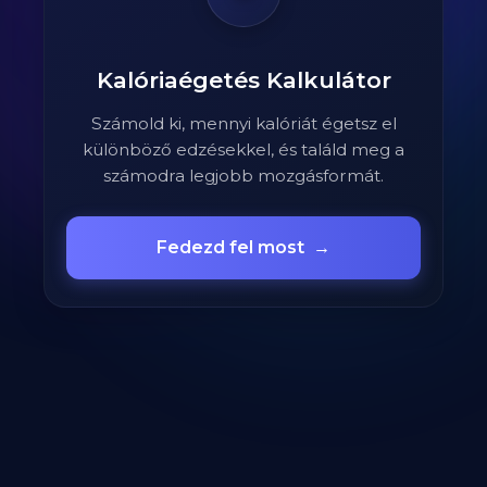
Kalóriaégetés Kalkulátor
Számold ki, mennyi kalóriát égetsz el
különböző edzésekkel, és találd meg a
számodra legjobb mozgásformát.
Fedezd fel most
→