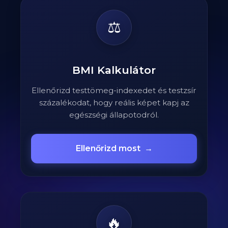
⚖️
BMI Kalkulátor
Ellenőrizd testtömeg-indexedet és testzsír
százalékodat, hogy reális képet kapj az
egészségi állapotodról.
Ellenőrizd most
→
🔥