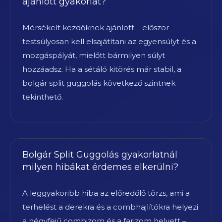
ajánlott gyakorlat?
Mérsékelt kezdőknek ajánlott – először
testsúlyosan kell elsajátítani az egyensúlyt és a
mozgáspályát, mielőtt bármilyen súlyt
hozzáadsz. Ha a sétáló kitörés már stabil, a
bolgár split guggolás következő szintnek
tekinthető.
Bolgár Split Guggolás gyakorlatnál
milyen hibákat érdemes elkerülni?
A leggyakoribb hiba az előredőlő törzs, ami a
terhelést a derekra és a combhajlítókra helyezi
a négyfejű combizom és a farizom helyett –