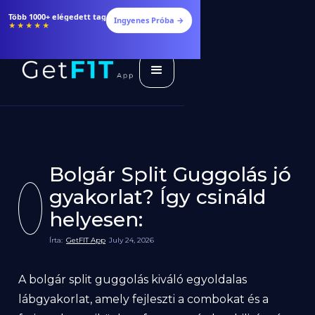
Több 1000+ elégedett tag
Ingyenes Próba →
★★★★★
Bolgár Split Guggolás jó
gyakorlat? Így csináld
helyesen:
Írta:
GetFIT App
July 24, 2026
A bolgár split guggolás kiváló egyoldalas
lábgyakorlat, amely fejleszti a combokat és a