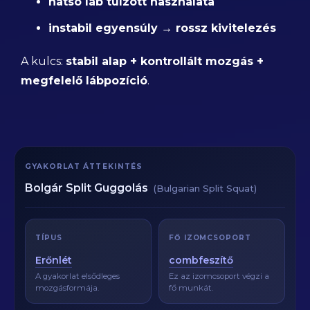
hátsó láb túlzott használata
instabil egyensúly → rossz kivitelezés
A kulcs:
stabil alap + kontrollált mozgás +
megfelelő lábpozíció
.
GYAKORLAT ÁTTEKINTÉS
Bolgár Split Guggolás
(Bulgarian Split Squat)
TÍPUS
FŐ IZOMCSOPORT
Erőnlét
combfeszítő
A gyakorlat elsődleges
Ez az izomcsoport végzi a
mozgásformája.
fő munkát.