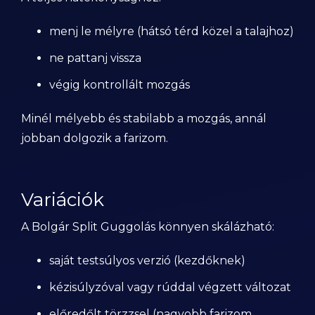
menj le mélyre (hátsó térd közel a talajhoz)
ne pattanj vissza
végig kontrollált mozgás
Minél mélyebb és stabilabb a mozgás, annál
jobban dolgozik a farizom.
Variációk
A Bolgár Split Guggolás könnyen skálázható:
saját testsúlyos verzió (kezdőknek)
kézisúlyzóval vagy rúddal végzett változat
előredőlt törzzsel (nagyobb farizom