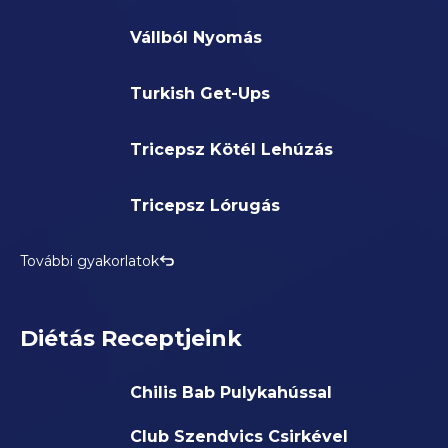
Vállból Nyomás
Turkish Get-Ups
Tricepsz Kötél Lehúzás
Tricepsz Lórugás
További gyakorlatok
Diétás Receptjeink
Chilis Bab Pulykahússal
Club Szendvics Csirkével