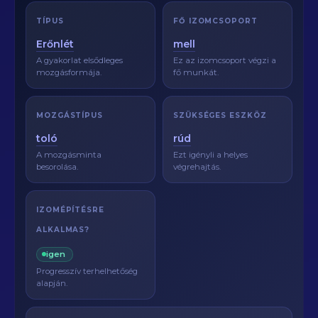
TÍPUS
FŐ IZOMCSOPORT
Erőnlét
mell
A gyakorlat elsődleges
Ez az izomcsoport végzi a
mozgásformája.
fő munkát.
MOZGÁSTÍPUS
SZÜKSÉGES ESZKÖZ
toló
rúd
A mozgásminta
Ezt igényli a helyes
besorolása.
végrehajtás.
IZOMÉPÍTÉSRE
ALKALMAS?
igen
Progresszív terhelhetőség
alapján.