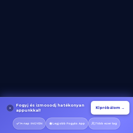
Evező Gyakorlatok
Kategória megnyitása
Kerékpáros Gyakorlatok
Kategória megnyitása
Fogyj és izmosodj hatékonyan
Kipróbálom →
Futás és Sprint Gyakorlatok
appunkkal!
Kategória megnyitása
14 nap INGYEN
Legjobb Fogyás App
Több ezer tag