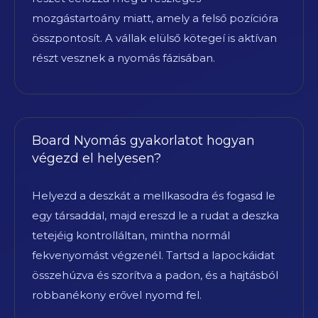
mozgástartoány miatt, amely a felső pozícióra
összpontosít. A vállak elülső kötegeí is aktívan
részt vesznek a nyomás fázisában.
Board Nyomás gyakorlatot hogyan
végezd el helyesen?
Helyezd a deszkát a mellkasodra és fogasd le
egy társaddal, majd ereszd le a rudat a deszka
tetejéig kontrolláltan, mintha normál
fekvenyomást végzenél. Tartsd a lapockáidat
összehúzva és szorítva a padon, és a hajtásból
robbanékony erővel nyomd fel.