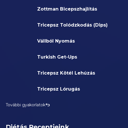
Zottman Bicepszhajlítás
Tricepsz Tolódzkodás (Dips)
Vállból Nyomás
Turkish Get-Ups
Tricepsz Kötél Lehúzás
Tricepsz Lórugás
További gyakorlatok
Diétás Receptjeink