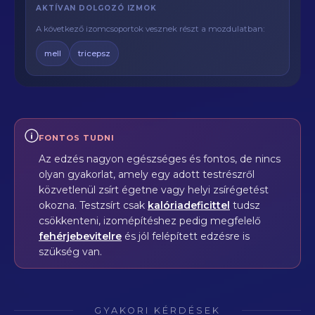
AKTÍVAN DOLGOZÓ IZMOK
A következő izomcsoportok vesznek részt a mozdulatban:
mell
tricepsz
FONTOS TUDNI
Az edzés nagyon egészséges és fontos, de nincs
olyan gyakorlat, amely egy adott testrészről
közvetlenül zsírt égetne vagy helyi zsírégetést
okozna. Testzsírt csak
kalóriadeficittel
tudsz
csökkenteni, izomépítéshez pedig megfelelő
fehérjebevitelre
és jól felépített edzésre is
szükség van.
GYAKORI KÉRDÉSEK