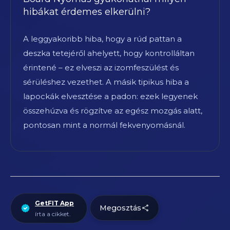
hibákat érdemes elkerülni?
A leggyakoribb hiba, hogy a rúd pattan a
deszka tetejéről ahelyett, hogy kontrolláltan
érintené – ez elveszi az izomfeszülést és
sérüléshez vezethet. A másik tipikus hiba a
lapockák elvesztése a padon: ezek legyenek
összehúzva és rögzítve az egész mozgás alatt,
pontosan mint a normál fekvenyomásnál.
GetFIT App
Megosztás
írta a cikket.