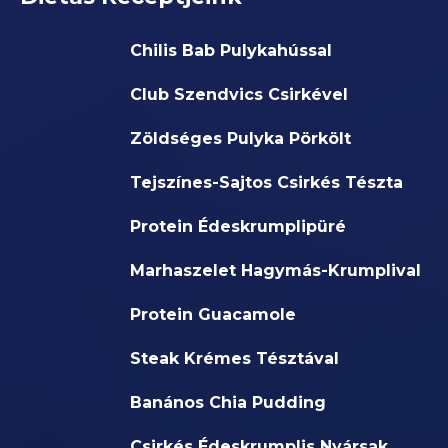
Chilis Bab Pulykahússal
Club Szendvics Csirkével
Zöldséges Pulyka Pörkölt
Tejszínes-Sajtos Csirkés Tészta
Protein Édeskrumplipüré
Marhaszelet Hagymás-Krumplival
Protein Guacamole
Steak Krémes Tésztával
Banános Chia Pudding
Csirkés Édeskrumplis Nyársak