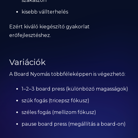
szakaszon
kisebb vállterhelés
Ezért kiváló kiegészítő gyakorlat
erőfejlesztéshez.
Variációk
A Board Nyomás többféleképpen is végezhető:
1–2–3 board press (különböző magasságok)
szűk fogás (tricepsz fókusz)
széles fogás (mellizom fókusz)
pause board press (megállítás a board-on)