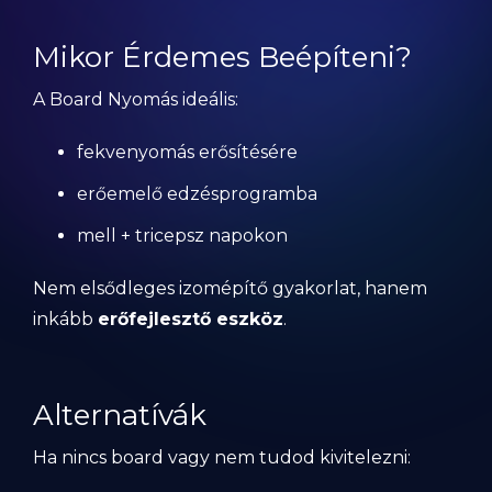
Mikor Érdemes Beépíteni?
A Board Nyomás ideális:
fekvenyomás erősítésére
erőemelő edzésprogramba
mell + tricepsz napokon
Nem elsődleges izomépítő gyakorlat, hanem
inkább
erőfejlesztő eszköz
.
Alternatívák
Ha nincs board vagy nem tudod kivitelezni: