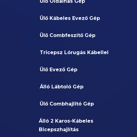
Ülő Oldalhas Gép
Ülő Kábeles Evező Gép
Ülő Combfeszítő Gép
Tricepsz Lórugás Kábellel
Ülő Evező Gép
Álló Lábtoló Gép
Ülő Combhajlitó Gép
Álló 2 Karos-Kábeles
Bicepszhajlítás