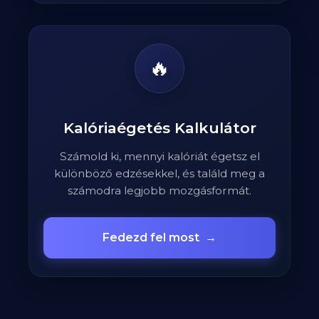
🔥
Kalóriaégetés Kalkulátor
Számold ki, mennyi kalóriát égetsz el
különböző edzésekkel, és találd meg a
számodra legjobb mozgásformát.
Fedezd fel most
→