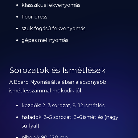
klasszikus fekvenyomás
floor press
szűk fogású fekvenyomás
gépes mellnyomás
Sorozatok és Ismétlések
A Board Nyomás általában alacsonyabb
ismétlésszámmal működik jól:
kezdők: 2–3 sorozat, 8–12 ismétlés
haladók: 3–5 sorozat, 3–6 ismétlés (nagy
súllyal)
pihenő: 90–120 mp