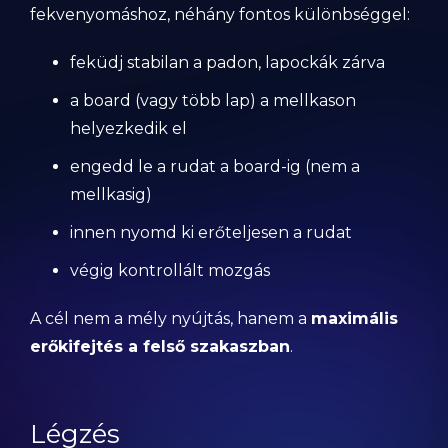
fekvenyomáshoz, néhány fontos különbséggel:
feküdj stabilan a padon, lapockák zárva
a board (vagy több lap) a mellkason
helyezkedik el
engedd le a rudat a board-ig (nem a
mellkasig)
innen nyomd ki erőteljesen a rudat
végig kontrollált mozgás
A cél nem a mély nyújtás, hanem a
maximális
erőkifejtés a felső szakaszban
.
Légzés