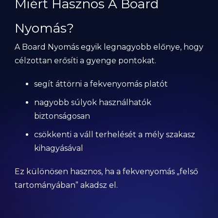
Miért Hasznos A Board
Nyomás?
A Board Nyomás egyik legnagyobb előnye, hogy
célzottan erősíti a gyenge pontokat.
segít áttörni a fekvenyomás platót
nagyobb súlyok használhatók
biztonságosan
csökkenti a váll terhelését a mély szakasz
kihagyásával
Ez különösen hasznos, ha a fekvenyomás „felső
tartományában” akadsz el.