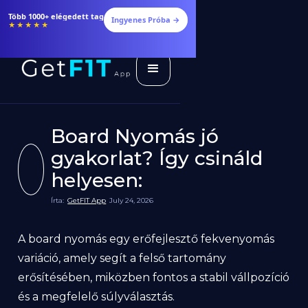
Több 1000+ elégedett tag
Ingyenes Próba →
★★★★★
Board Nyomás jó
gyakorlat? Így csináld
helyesen:
Írta:
GetFIT App
July 24, 2026
A board nyomás egy erőfejlesztő fekvenyomás
variáció, amely segít a felső tartomány
erősítésében, miközben fontos a stabil vállpozíció
és a megfelelő súlyválasztás.