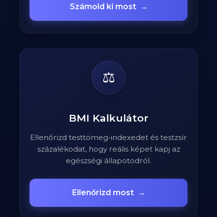
Számold ki most
→
⚖️
BMI Kalkulátor
Ellenőrizd testtömeg-indexedet és testzsír
százalékodat, hogy reális képet kapj az
egészségi állapotodról.
Ellenőrizd most
→