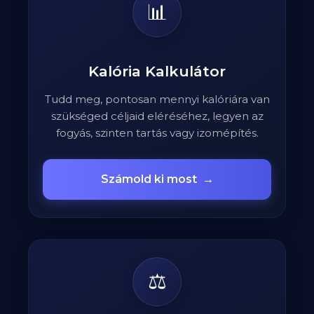
📊
Kalória Kalkulátor
Tudd meg, pontosan mennyi kalóriára van
szükséged céljaid eléréséhez, legyen az
fogyás, szinten tartás vagy izomépítés.
Számold ki most
→
⚖️