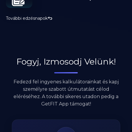
További edzésnapok
Fogyj, Izmosodj Velünk!
Fedezd fel ingyenes kalkulátorainkat és kapj
személyre szabott útmutatást célod
eléréséhez. A további sikeres utadon pedig a
GetFIT App támogat!