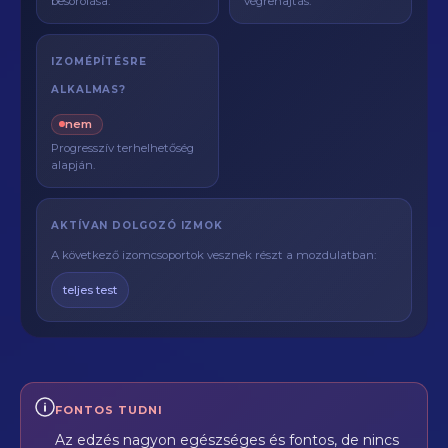
besorolása.
végrehajtás.
IZOMÉPÍTÉSRE
ALKALMAS?
nem
Progresszív terhelhetőség
alapján.
AKTÍVAN DOLGOZÓ IZMOK
A következő izomcsoportok vesznek részt a mozdulatban:
teljes test
FONTOS TUDNI
Az edzés nagyon egészséges és fontos, de nincs