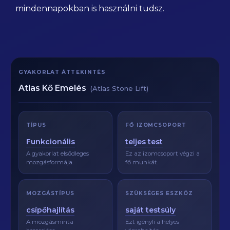
mindennapokban is használni tudsz.
GYAKORLAT ÁTTEKINTÉS
Atlas Kő Emelés
(Atlas Stone Lift)
TÍPUS
FŐ IZOMCSOPORT
Funkcionális
teljes test
A gyakorlat elsődleges
Ez az izomcsoport végzi a
mozgásformája.
fő munkát.
MOZGÁSTÍPUS
SZÜKSÉGES ESZKÖZ
csípőhajlítás
saját testsúly
A mozgásminta
Ezt igényli a helyes