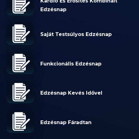
Kardió És Erősítés Kombinált
Edzésnap
Saját Testsúlyos Edzésnap
Funkcionális Edzésnap
Edzésnap Kevés Idővel
Edzésnap Fáradtan