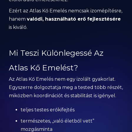
Ezért az Atlas Kő Emelés nemcsak izomépítésre,
hanem
valódi, használható erő fejlesztésére
is kiváló.
Mi Teszi Különlegessé Az
Atlas Kő Emelést?
Az Atlas Kő Emelés nem egy izolált gyakorlat.
Egyszerre dolgoztatja meg a tested több részét,
miközben koordinációt és stabilitást is igényel.
teljes testes erőkifejtés
természetes, „való életből vett”
mozgásminta