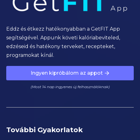
Eddz és étkezz hatékonyabban a GetFIT App
segítségével. Appunk követi kalóriabeviteled,
edzéseid és hatékony terveket, recepteket,
programokat kínál.
Ingyen kipróbálom az appot
(Most 14 nap ingyenes új felhasználóknak)
További Gyakorlatok