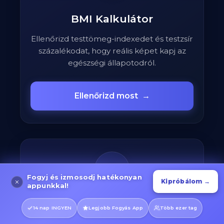
BMI Kalkulátor
Ellenőrizd testtömeg-indexedet és testzsír
százalékodat, hogy reális képet kapj az
egészségi állapotodról.
Ellenőrizd most
→
🔥
Fogyj és izmosodj hatékonyan
Kipróbálom →
appunkkal!
Kalóriaégetés Kalkulátor
14 nap INGYEN
Legjobb Fogyás App
Több ezer tag