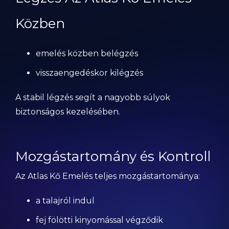
Közben
emelés közben belégzés
visszaengedéskor kilégzés
A stabil légzés segít a nagyobb súlyok
biztonságos kezelésében.
Mozgástartomány és Kontroll
Az Atlas Kő Emelés teljes mozgástartománya:
a talajról indul
fej fölötti kinyomással végződik