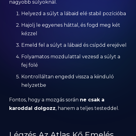
nagyobb súlyoknál.
Helyezd a súlyt a lábaid elé stabil pozícióba
Hajolj le egyenes háttal, és fogd meg két
kézzel
Emeld fel a súlyt a lábaid és csípőd erejével
Folyamatos mozdulattal vezesd a súlyt a
fej fölé
Kontrolláltan engedd vissza a kiinduló
helyzetbe
Fontos, hogy a mozgás során
ne csak a
karoddal dolgozz
, hanem a teljes testeddel.
Légzés Az Atlas Kő Emelés