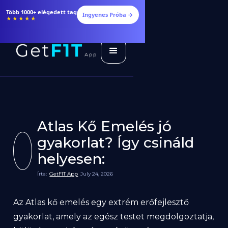
Étrendek, receptek és edzéstervek
Ingyenes Próba →
★★★★★
Atlas Kő Emelés jó
gyakorlat? Így csináld
helyesen:
Írta:
GetFIT App
July 24, 2026
Az Atlas kő emelés egy extrém erőfejlesztő
gyakorlat, amely az egész testet megdolgoztatja,