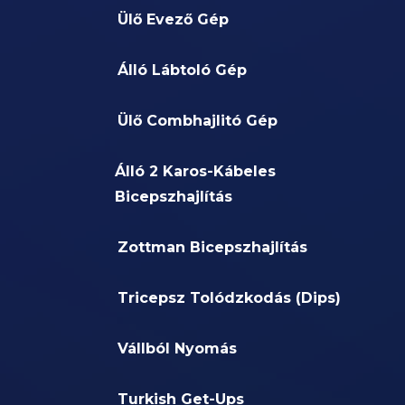
Ülő Evező Gép
Álló Lábtoló Gép
Ülő Combhajlitó Gép
Álló 2 Karos-Kábeles
Bicepszhajlítás
Zottman Bicepszhajlítás
Tricepsz Tolódzkodás (Dips)
Vállból Nyomás
Turkish Get-Ups