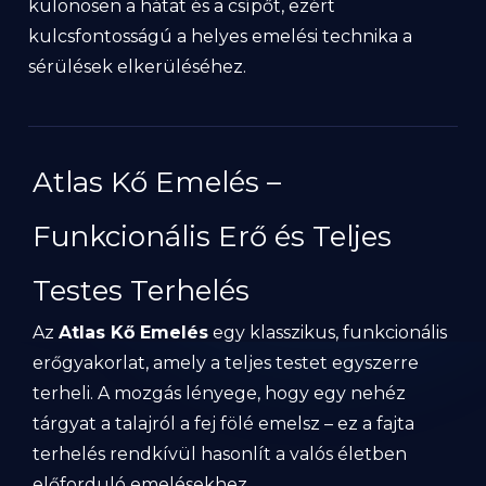
különösen a hátat és a csípőt, ezért
kulcsfontosságú a helyes emelési technika a
sérülések elkerüléséhez.
Atlas Kő Emelés –
Funkcionális Erő és Teljes
Testes Terhelés
Az
Atlas Kő Emelés
egy klasszikus, funkcionális
erőgyakorlat, amely a teljes testet egyszerre
terheli. A mozgás lényege, hogy egy nehéz
tárgyat a talajról a fej fölé emelsz – ez a fajta
terhelés rendkívül hasonlít a valós életben
előforduló emelésekhez.