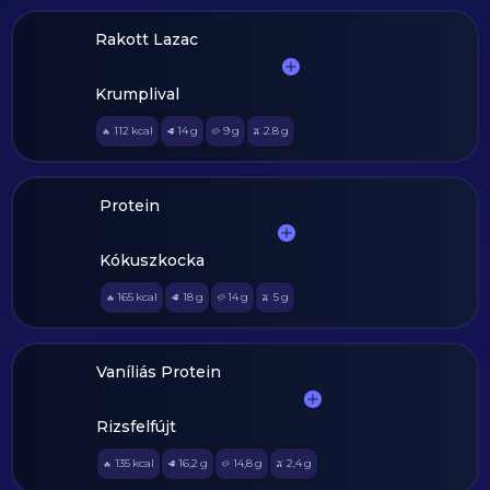
Rakott Lazac
Krumplival
112
kcal
14
g
9
g
2.8
g
🔥
🥩
🥔
🫒
Protein
Kókuszkocka
165
kcal
18
g
14
g
5
g
🔥
🥩
🥔
🫒
Vaníliás Protein
Rizsfelfújt
135
kcal
16,2
g
14,8
g
2,4
g
🔥
🥩
🥔
🫒