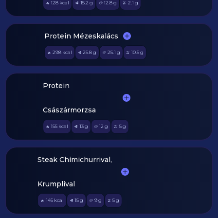
128
kcal
15.2
g
12.8
g
2.1
g
🔥
🥩
🥔
🫒
Protein Mézeskalács
298
kcal
25.8
g
25.1
g
10.5
g
🔥
🥩
🥔
🫒
Protein
Császármorzsa
155
kcal
13
g
12
g
5
g
🔥
🥩
🥔
🫒
Steak Chimichurrival,
Krumplival
145
kcal
15
g
9
g
5
g
🔥
🥩
🥔
🫒