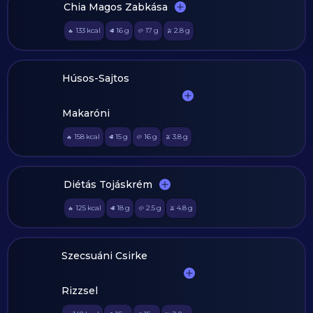
Chia Magos Zabkása
133
kcal
16
g
17
g
2.8
g
🔥
🥩
🥔
🫒
Húsos-Sajtos
Makaróni
158
kcal
15
g
16
g
3.8
g
🔥
🥩
🥔
🫒
Diétás Tojáskrém
125
kcal
18
g
2.5
g
4.8
g
🔥
🥩
🥔
🫒
Szecsuáni Csirke
Rizzsel