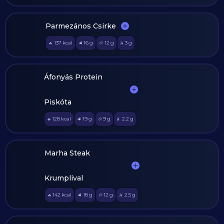
Parmezános Csirke
137
kcal
16
g
12
g
3
g
🔥
🥩
🥔
🫒
Áfonyás Protein
Piskóta
128
kcal
19
g
9
g
2.2
g
🔥
🥩
🥔
🫒
Marha Steak
Krumplival
142
kcal
18
g
12
g
2.5
g
🔥
🥩
🥔
🫒