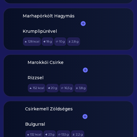
Marhapörkölt Hagymás
Krumplipürével
128
kcal
18
g
10
g
2,8
g
🔥
🥩
🥔
🫒
Marokkói Csirke
Rizzsel
152
kcal
20
g
16,5
g
3,8
g
🔥
🥩
🥔
🫒
Csirkemell Zöldséges
Bulgurral
132
kcal
23
g
13,5
g
2,2
g
🔥
🥩
🥔
🫒