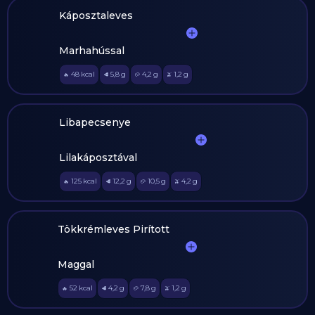
Káposztaleves
Marhahússal
48
kcal
5,8
g
4,2
g
1,2
g
🔥
🥩
🥔
🫒
Libapecsenye
Lilakáposztával
125
kcal
12,2
g
10,5
g
4,2
g
🔥
🥩
🥔
🫒
Tökkrémleves Pirított
Maggal
52
kcal
4,2
g
7,8
g
1,2
g
🔥
🥩
🥔
🫒