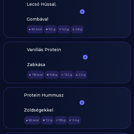
Lecsó Hússal,
Gombával
82
kcal
9,2
g
5,2
g
2,8
g
🔥
🥩
🥔
🫒
Vaníliás Protein
Zabkása
118
kcal
10,8
g
13,2
g
2,2
g
🔥
🥩
🥔
🫒
Protein Hummusz
Zöldségekkel
82
kcal
7,2
g
9,5
g
2,4
g
🔥
🥩
🥔
🫒