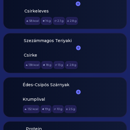
Csirkeleves
58
kcal
14
g
2.1
g
2.8
g
🔥
🥩
🥔
🫒
Szezámmagos Teriyaki
Csirke
138
kcal
18
g
13
g
2.8
g
🔥
🥩
🥔
🫒
Édes-Csípős Szárnyak
Krumplival
132
kcal
19
g
10
g
2.5
g
🔥
🥩
🥔
🫒
Protein