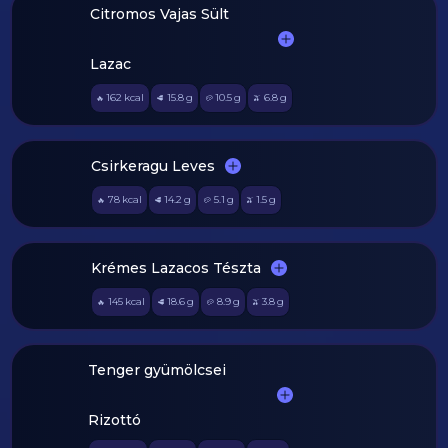
Citromos Vajas Sült
Lazac
162
kcal
15.8
g
10.5
g
6.8
g
🔥
🥩
🥔
🫒
Csirkeragu Leves
78
kcal
14.2
g
5.1
g
1.5
g
🔥
🥩
🥔
🫒
Krémes Lazacos Tészta
145
kcal
18.6
g
8.9
g
3.8
g
🔥
🥩
🥔
🫒
Tenger gyümölcsei
Rizottó