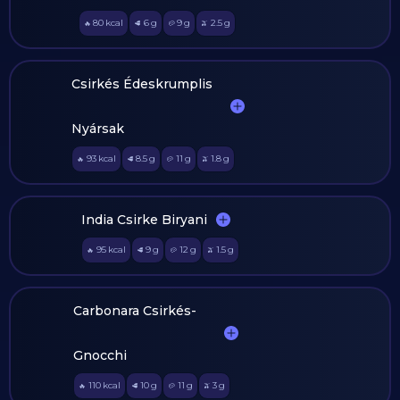
80
kcal
6
g
9
g
2.5
g
🔥
🥩
🥔
🫒
Csirkés Édeskrumplis
Nyársak
93
kcal
8.5
g
11
g
1.8
g
🔥
🥩
🥔
🫒
India Csirke Biryani
95
kcal
9
g
12
g
1.5
g
🔥
🥩
🥔
🫒
Carbonara Csirkés-
Gnocchi
110
kcal
10
g
11
g
3
g
🔥
🥩
🥔
🫒