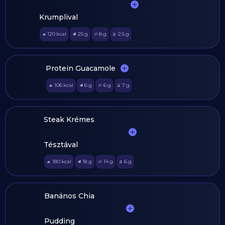
Krumplival
120
kcal
25
g
8
g
2.5
g
🔥
🥩
🥔
🫒
Protein Guacamole
106
kcal
6
g
6
g
7
g
🔥
🥩
🥔
🫒
Steak Krémes
Tésztával
180
kcal
18
g
14
g
6
g
🔥
🥩
🥔
🫒
Banános Chia
Pudding