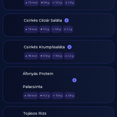
112
kcal
9.8
g
12.5
g
2.9
g
🔥
🥩
🥔
🫒
Csirkés Cézár Saláta
78
kcal
11.5
g
3.8
g
2.1
g
🔥
🥩
🥔
🫒
Csirkés Krumplisaláta
96
kcal
10.8
g
8.6
g
2.2
g
🔥
🥩
🥔
🫒
Áfonyás Protein
Palacsinta
156
kcal
14.2
g
15.8
g
3.8
g
🔥
🥩
🥔
🫒
Tojásos Rizs