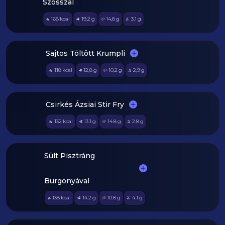
Szósszal
168
kcal
19,2
g
14,8
g
3,1
g
🔥
🥩
🥔
🫒
Sajtos Töltött Krumpli
118
kcal
12,8
g
10,2
g
2,9
g
🔥
🥩
🥔
🫒
Csirkés Ázsiai Stir Fry
132
kcal
13.1
g
14.8
g
2.8
g
🔥
🥩
🥔
🫒
Sült Pisztráng
Burgonyával
138
kcal
14.2
g
10.8
g
4.1
g
🔥
🥩
🥔
🫒