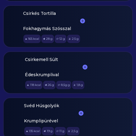
Csirkés Tortilla
Fokhagymás Szósszal
165
kcal
28
g
12
g
2.5
g
🔥
🥩
🥔
🫒
Csirkemell Sült
Édeskrumplival
118
kcal
26
g
8,5g
g
1,8
g
🔥
🥩
🥔
🫒
Svéd Húsgolyók
Krumplipürével
135
kcal
19
g
11
g
2,5
g
🔥
🥩
🥔
🫒