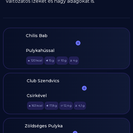
változatos ízeket és nagy adagokat is.
Chilis Bab
Pulykahússal
120
kcal
15
g
10
g
4
g
🔥
🥩
🥔
🫒
Club Szendvics
Csirkével
163
kcal
17,8
g
12,4
g
4,1
g
🔥
🥩
🥔
🫒
Zöldséges Pulyka