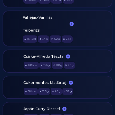
🔥
🥩
🥔
🫒
Fahéjas-Vaníliás
Tejberizs
118
kcal
8.4
g
15.2
g
2.1
g
🔥
🥩
🥔
🫒
Csirke-Alfredo Tészta
128
kcal
13.6
g
11.8
g
2.8
g
🔥
🥩
🥔
🫒
Cukormentes Madártej
98
kcal
12.5
g
4.8
g
3.2
g
🔥
🥩
🥔
🫒
Japán Curry Rizzsel