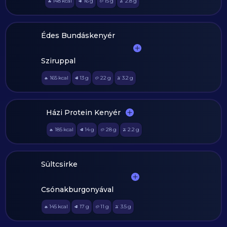
148
kcal
16
g
15
g
2.8
g
🔥
🥩
🥔
🫒
Édes Bundáskenyér
Sziruppal
165
kcal
13
g
22
g
3.2
g
🔥
🥩
🥔
🫒
Házi Protein Kenyér
185
kcal
14
g
28
g
2.2
g
🔥
🥩
🥔
🫒
Sültcsirke
Csónakburgonyával
145
kcal
17
g
11
g
3.5
g
🔥
🥩
🥔
🫒