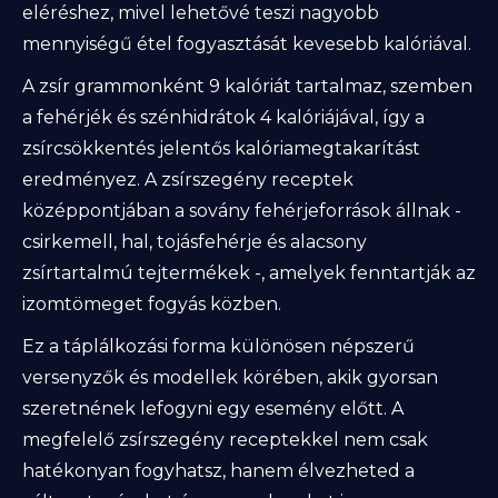
eléréshez, mivel lehetővé teszi nagyobb
mennyiségű étel fogyasztását kevesebb kalóriával.
A zsír grammonként 9 kalóriát tartalmaz, szemben
a fehérjék és szénhidrátok 4 kalóriájával, így a
zsírcsökkentés jelentős kalóriamegtakarítást
eredményez. A zsírszegény receptek
középpontjában a sovány fehérjeforrások állnak -
csirkemell, hal, tojásfehérje és alacsony
zsírtartalmú tejtermékek -, amelyek fenntartják az
izomtömeget fogyás közben.
Ez a táplálkozási forma különösen népszerű
versenyzők és modellek körében, akik gyorsan
szeretnének lefogyni egy esemény előtt. A
megfelelő zsírszegény receptekkel nem csak
hatékonyan fogyhatsz, hanem élvezheted a