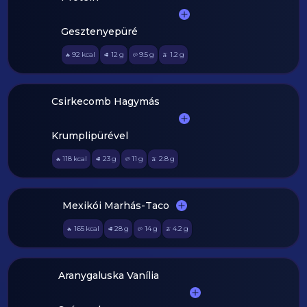
Gesztenyepüré
92
kcal
12
g
9.5
g
1.2
g
🔥
🥩
🥔
🫒
Csirkecomb Hagymás
Krumplipürével
118
kcal
23
g
11
g
2.8
g
🔥
🥩
🥔
🫒
Mexikói Marhás-Taco
165
kcal
28
g
14
g
4.2
g
🔥
🥩
🥔
🫒
Aranygaluska Vanília