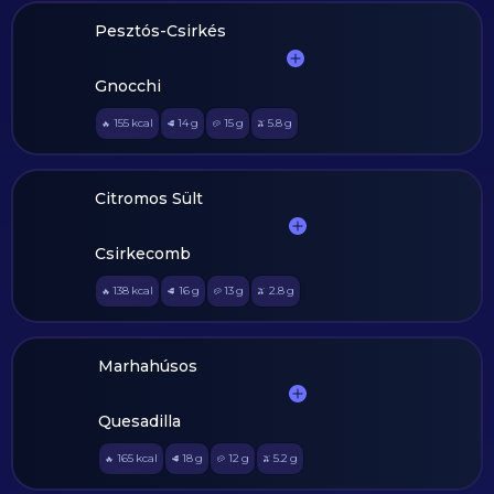
Pesztós-Csirkés
Gnocchi
155
kcal
14
g
15
g
5.8
g
🔥
🥩
🥔
🫒
Citromos Sült
Csirkecomb
138
kcal
16
g
13
g
2.8
g
🔥
🥩
🥔
🫒
Marhahúsos
Quesadilla
165
kcal
18
g
12
g
5.2
g
🔥
🥩
🥔
🫒