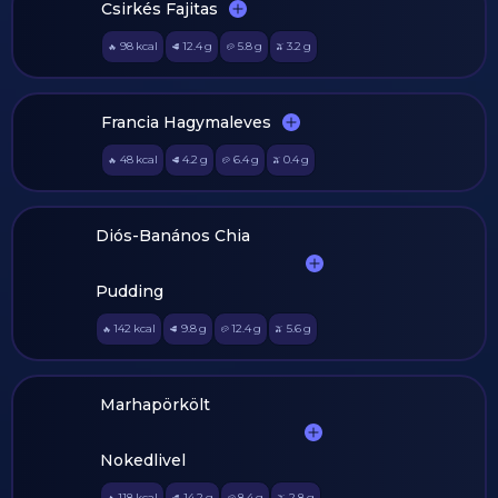
Csirkés Fajitas
98
kcal
12.4
g
5.8
g
3.2
g
🔥
🥩
🥔
🫒
Francia Hagymaleves
48
kcal
4.2
g
6.4
g
0.4
g
🔥
🥩
🥔
🫒
Diós-Banános Chia
Pudding
142
kcal
9.8
g
12.4
g
5.6
g
🔥
🥩
🥔
🫒
Marhapörkölt
Nokedlivel
118
kcal
14.2
g
8.4
g
2.8
g