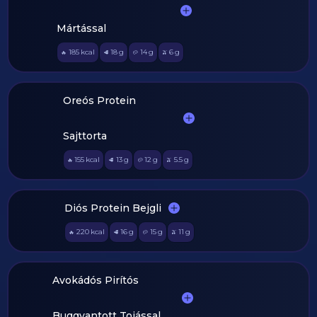
Mártással
185
kcal
18
g
14
g
6
g
🔥
🥩
🥔
🫒
Oreós Protein
Sajttorta
155
kcal
13
g
12
g
5.5
g
🔥
🥩
🥔
🫒
Diós Protein Bejgli
220
kcal
16
g
15
g
11
g
🔥
🥩
🥔
🫒
Avokádós Pirítós
Buggyantott Tojással