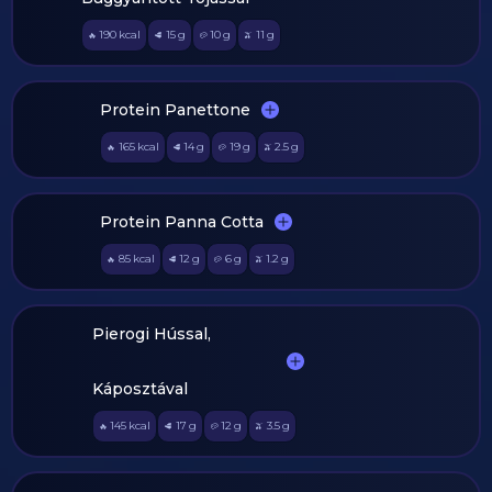
190
kcal
15
g
10
g
11
g
🔥
🥩
🥔
🫒
Protein Panettone
165
kcal
14
g
19
g
2.5
g
🔥
🥩
🥔
🫒
Protein Panna Cotta
85
kcal
12
g
6
g
1.2
g
🔥
🥩
🥔
🫒
Pierogi Hússal,
Káposztával
145
kcal
17
g
12
g
3.5
g
🔥
🥩
🥔
🫒