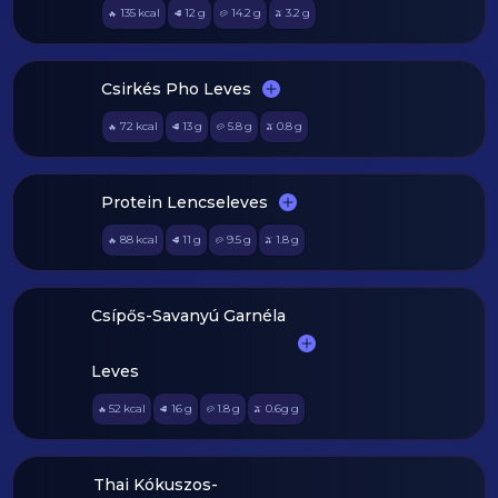
135
kcal
12
g
14.2
g
3.2
g
🔥
🥩
🥔
🫒
Csirkés Pho Leves
72
kcal
13
g
5.8
g
0.8
g
🔥
🥩
🥔
🫒
Protein Lencseleves
88
kcal
11
g
9.5
g
1.8
g
🔥
🥩
🥔
🫒
Csípős-Savanyú Garnéla
Leves
52
kcal
16
g
1.8
g
0.6g
g
🔥
🥩
🥔
🫒
Thai Kókuszos-