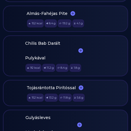
Almás-Fahéjas Pite
152
kcal
8.4
g
19.2
g
4.1
g
🔥
🥩
🥔
🫒
Chilis Bab Darált
Pulykával
92
kcal
11.2
g
8.4
g
1.8
g
🔥
🥩
🥔
🫒
Tojásrántotta Pirítóssal
152
kcal
13.2
g
11.8
g
5.6
g
🔥
🥩
🥔
🫒
Gulyásleves