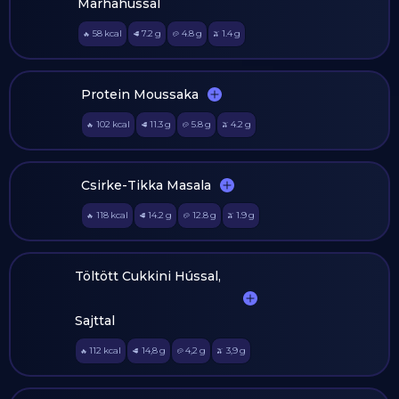
Marhahússal
58
kcal
7.2
g
4.8
g
1.4
g
🔥
🥩
🥔
🫒
Protein Moussaka
102
kcal
11.3
g
5.8
g
4.2
g
🔥
🥩
🥔
🫒
Csirke-Tikka Masala
118
kcal
14.2
g
12.8
g
1.9
g
🔥
🥩
🥔
🫒
Töltött Cukkini Hússal,
Sajttal
112
kcal
14,8
g
4,2
g
3,9
g
🔥
🥩
🥔
🫒