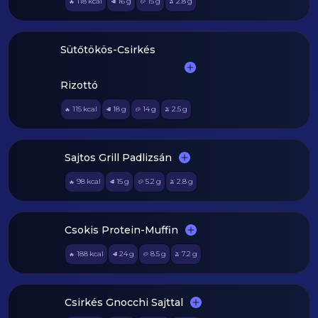
118
kcal
16
g
15
g
2.8
g
🔥
🥩
🥔
🫒
Sütőtökös-Csirkés
Rizottó
115
kcal
18
g
14
g
2.5
g
🔥
🥩
🥔
🫒
Sajtos Grill Padlizsán
98
kcal
15
g
5.2
g
2.8
g
🔥
🥩
🥔
🫒
Csokis Protein-Muffin
188
kcal
24
g
8.5
g
7.2
g
🔥
🥩
🥔
🫒
Csirkés Gnocchi Sajttal