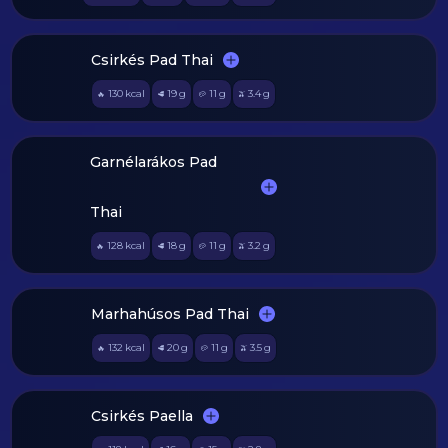
Csirkés Pad Thai
130
kcal
19
g
11
g
3.4
g
🔥
🥩
🥔
🫒
Garnélarákos Pad
Thai
128
kcal
18
g
11
g
3.2
g
🔥
🥩
🥔
🫒
Marhahúsos Pad Thai
132
kcal
20
g
11
g
3.5
g
🔥
🥩
🥔
🫒
Csirkés Paella