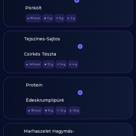
Pörkölt
95
kcal
11
g
9
g
2
g
🔥
🥩
🥔
🫒
Tejszínes-Sajtos
Csirkés Tészta
140
kcal
12
g
14
g
4
g
🔥
🥩
🥔
🫒
Protein
Édeskrumplipüré
95
kcal
15
g
12
g
1.8
g
🔥
🥩
🥔
🫒
Marhaszelet Hagymás-