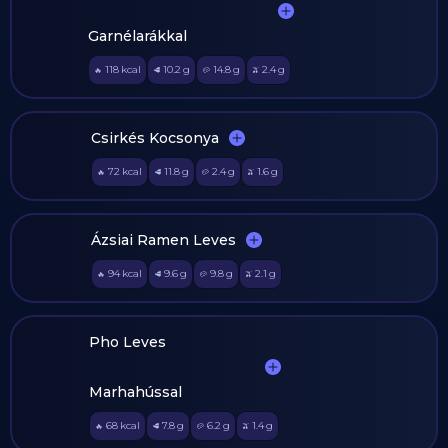
Garnélarákkal
118
kcal
10.2
g
14.8
g
2.4
g
🔥
🥩
🥔
🫒
Csirkés Kocsonya
72
kcal
11.8
g
2.4
g
1.6
g
🔥
🥩
🥔
🫒
Ázsiai Ramen Leves
94
kcal
9.6
g
9.8
g
2.1
g
🔥
🥩
🥔
🫒
Pho Leves
Marhahússal
68
kcal
7.8
g
6.2
g
1.4
g
🔥
🥩
🥔
🫒