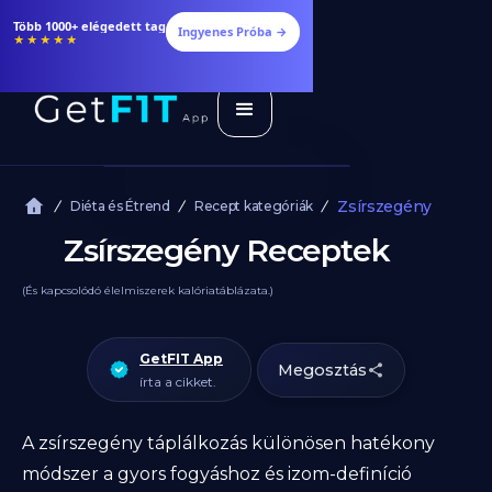
Étrendek, receptek és edzéstervek
Ingyenes Próba →
★★★★★
Zsírszegény
Diéta és Étrend
Recept kategóriák
Zsírszegény Receptek
(És kapcsolódó élelmiszerek kalóriatáblázata.)
GetFIT App
Megosztás
írta a cikket.
A zsírszegény táplálkozás különösen hatékony
módszer a gyors fogyáshoz és izom-definíció