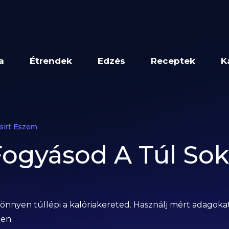
a
Étrendek
Edzés
Receptek
K
sírt Eszem
Fogyásod A Túl Sok 
önnyen túllépi a kalóriakereted. Használj mért adagokat
ben.