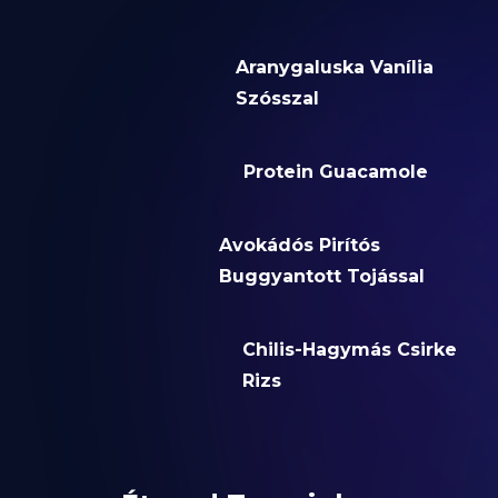
Aranygaluska Vanília
Szósszal
Protein Guacamole
Avokádós Pirítós
Buggyantott Tojással
Chilis-Hagymás Csirke
Rizs