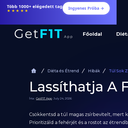
Több 1000+ elégedett tag
Ingyenes Próba →
★★★★★
Főoldal
Diét
Diéta és Étrend
Hibák
Túl Sok Z
Lassíthatja A 
Írta:
GetFIT App
July 24, 2026
Csökkentsd a túl magas zsírbevitelt, mert k
Prioritizáld a fehérjét és a rostot az étrend