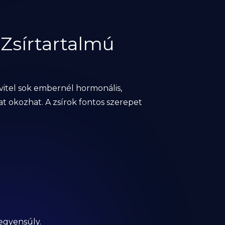
Zsírtartalmú
evitel sok embernél hormonális,
at okozhat. A zsírok fontos szerepet
 egyensúly.