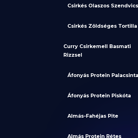
Csirkés Olaszos Szendvic
Csirkés Zöldséges Tortilla
Curry Csirkemell Basmati
Rizzsel
Áfonyás Protein Palacsint
Áfonyás Protein Piskóta
Almás-Fahéjas Pite
Almás Protein Rétes