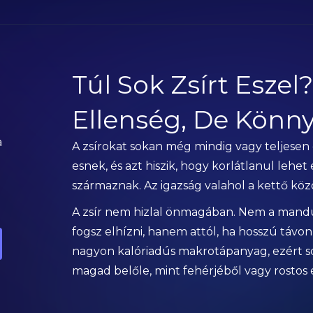
Túl Sok Zsírt Eszel
Ellenség, De Könny
a
A zsírokat sokan még mindig vagy teljesen
esnek, és azt hiszik, hogy korlátlanul lehet
származnak. Az igazság valahol a kettő köz
A zsír nem hizlal önmagában. Nem a mandulá
fogsz elhízni, hanem attól, ha hosszú távon t
nagyon kalóriadús makrotápanyag, ezért s
magad belőle, mint fehérjéből vagy rostos 