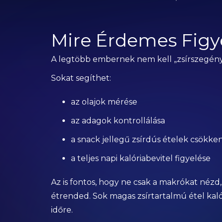
Mire Érdemes Figy
A legtöbb embernek nem kell „zsírszegény
Sokat segíthet:
az olajok mérése
az adagok kontrollálása
a snack jellegű zsírdús ételek csökke
a teljes napi kalóriabevitel figyelése
Az is fontos, hogy ne csak a makrókat nézd,
étrended. Sok magas zsírtartalmú étel kaló
időre.