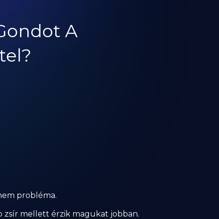
Gondot A
tel?
 nem probléma.
zsír mellett érzik magukat jobban.