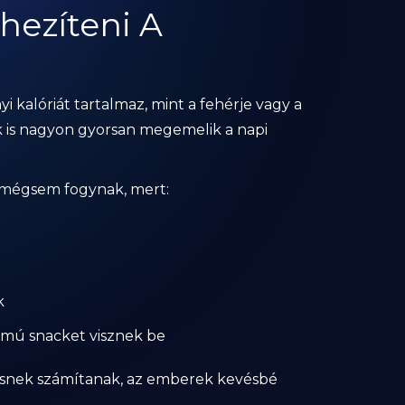
hezíteni A
 kalóriát tartalmaz, mint a fehérje vagy a
k is nagyon gyorsan megemelik a napi
, mégsem fogynak, mert:
k
almú snacket visznek be
esnek számítanak, az emberek kevésbé