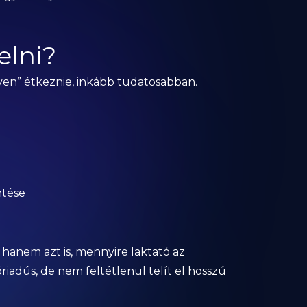
elni?
en” étkeznie, inkább tudatosabban.
ntése
 hanem azt is, mennyire laktató az
riadús, de nem feltétlenül telít el hosszú