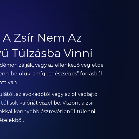
? A Zsír Nem Az
ű Túlzásba Vinni
 démonizálják, vagy az ellenkező végletbe
 enni belőlük, amíg „egészséges” forrásból
ött van.
tól, az avokádótól vagy az olívaolajtól
úl sok kalóriát viszel be. Viszont a zsír
okkal könnyebb észrevétlenül túlenni
ételekből.