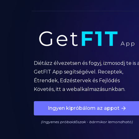
Diétázz élvezetsen és fogyj, izmosodj te is 
GetFIT App segítségével. Receptek,
Étrendek, Edzéstervek és Fejlődés
Követés, itt a webalkalmazásunkban.
Ingyen kipróbálom az appot
(Ingyenes próbaidőszak - bármikor lemondható)