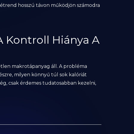
az étrend hosszú távon működjön számodra
A Kontroll Hiánya A
tlen makrotápanyag áll. A probléma
szre, milyen könnyű túl sok kalóriát
nség, csak érdemes tudatosabban kezelni,