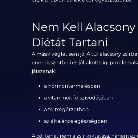
s
Nem Kell Alacsony 
Diétát Tartani
A másik véglet sem jó. A túl alacsony zsírb
energiaszintbeli és jóllakottsági problémák
játszanak:
a
a hormontermelésben
a vitaminok felszívódásában
a teltségérzetben
az általános egészségben
A cél tehát nem a zsír kiiktatása, hanem az