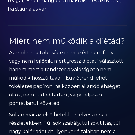
reagálj. Finomhangold a makrókat és aktivitást,
ha stagnálás van.
Miért nem működik a diétád?
Az emberek többsége nem azért nem fogy
vagy nem fejlődik, mert „rossz diétát” választott,
hanem mert a rendszer a valóságban nem
működik hosszú távon. Egy étrend lehet
tökéletes papíron, ha közben állandó éhséget
okoz, nem tudod tartani, vagy teljesen
pontatlanul követed.
Sokan már az első hetekben elvesznek a
részletekben. Túl sok szabály, túl sok tiltás, túl
nagy kalóriadeficit. Ilyenkor általában nem a