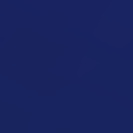
Rejtett Kalóriák Miatt Nem Fogyok
Cikk megynyitása
Túl Sok Kalóriát Eszem Észrevétlenül
Cikk megynyitása
Nem Tudom Betartani A
Kalóriakeretet
Cikk megynyitása