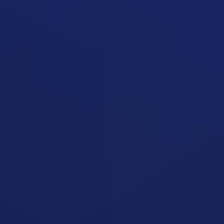
Nem Működik A Diétám
Cikk megynyitása
Jojó Diéta Hatás
Cikk megynyitása
Visszahízás Diéta Után
Cikk megynyitása