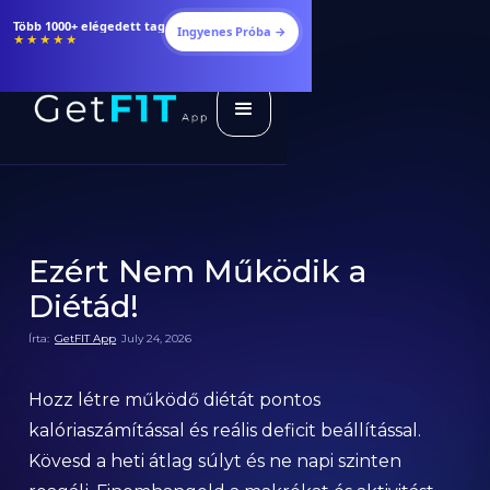
Étrendek, receptek és edzéstervek
Ingyenes Próba →
★★★★★
Ezért Nem Működik a
Diétád!
Írta:
GetFIT App
July 24, 2026
Hozz létre működő diétát pontos
kalóriaszámítással és reális deficit beállítással.
Kövesd a heti átlag súlyt és ne napi szinten