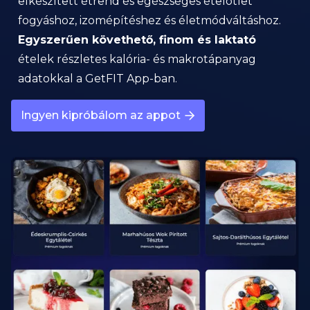
elkészített étrend és egészséges ételötlet
fogyáshoz, izomépítéshez és életmódváltáshoz.
Egyszerűen követhető, finom és laktató
ételek részletes kalória- és makrotápanyag
adatokkal a GetFIT App-ban.
Ingyen kipróbálom az appot