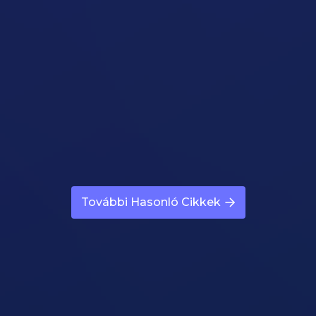
Nincs Energia Diéta Alatt
Cikk megynyitása
Nem Tudom Tartani A Diétát
Cikk megynyitása
További Hasonló Cikkek
Esténként Túleszem Magam
Cikk megynyitása