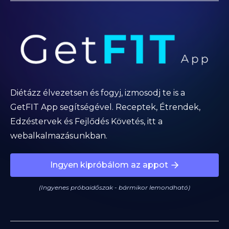
Diétázz élvezetsen és fogyj, izmosodj te is a
GetFIT App segítségével. Receptek, Étrendek,
Edzéstervek és Fejlődés Követés, itt a
webalkalmazásunkban.
Ingyen kipróbálom az appot
(Ingyenes próbaidőszak - bármikor lemondható)