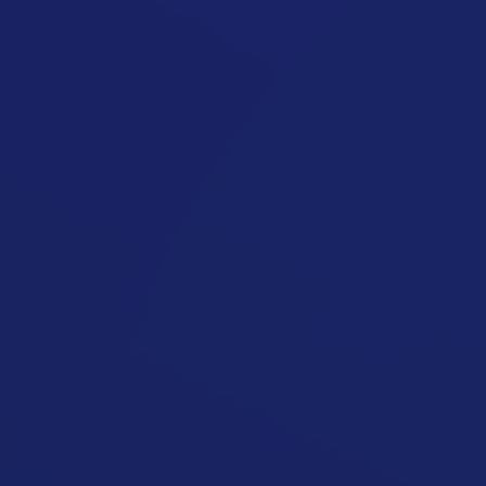
Rendszertelen Étkezés
Cikk megynyitása
Hétvégi Túlevés Miatt Nem Fogyok
Cikk megynyitása
Nem Mérem Pontosan Az Ételeket
Cikk megynyitása