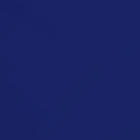
Túl Sok Szénhidrátot Eszem
Cikk megynyitása
Nem Elegendő Fehérjebevitel
Cikk megynyitása
Túl Ritkán Eszem
Cikk megynyitása