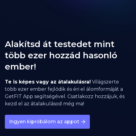
Alakítsd át testedet mint
több ezer hozzád hasonló
ember!
Te is képes vagy az átalakulásra!
Világszerte
több ezer ember fejlődik és éri el álomformáját a
GetFIT App segítségével. Csatlakozz hozzájuk, és
kezd el az átalakulásod még ma!
Ingyen kipróbálom az appot