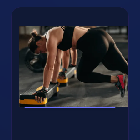
Állandóan Éhes Vagyok Diéta Alatt
Cikk megynyitása
Fogyj, izmosodj te is a
GetFIT App-al!
Kalória és tápanyag terv, több száz recept,
edzés vár rád appunkban - kattints a
gombra, rakjuk össze tervedet!
Kipróbálom az appot! →