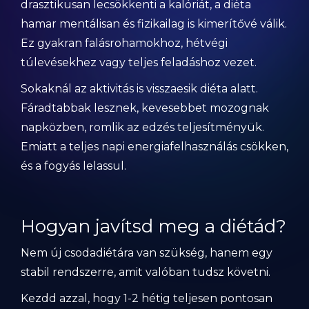
drasztikusan lecsökkenti a kalóriát, a diéta
hamar mentálisan és fizikailag is kimerítővé válik.
Ez gyakran falásrohamokhoz, hétvégi
túlevésekhez vagy teljes feladáshoz vezet.
Sokaknál az aktivitás is visszaesik diéta alatt.
Fáradtabbak lesznek, kevesebbet mozognak
napközben, romlik az edzés teljesítményük.
Emiatt a teljes napi energiafelhasználás csökken,
és a fogyás lelassul.
Hogyan javítsd meg a diétád?
Nem új csodadiétára van szükség, hanem egy
stabil rendszerre, amit valóban tudsz követni.
Kezdd azzal, hogy 1-2 hétig teljesen pontosan