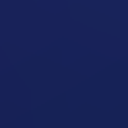
Izomvesztés Fogyás Közben
Cikk megynyitása
Nem Nő Az Izmom
Cikk megynyitása
Fáradt Vagyok Kalóriadeficitben
Cikk megynyitása