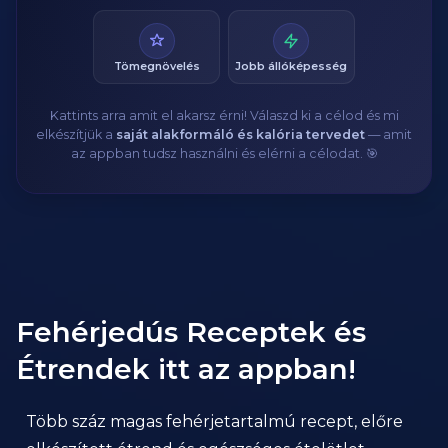
Tömegnövelés
Jobb állóképesség
Kattints arra amit el akarsz érni! Válaszd ki a célod és mi
elkészítjük a
saját alakformáló és kalória tervedet
— amit
az appban tudsz használni és elérni a célodat. 🎯
Fehérjedús Receptek és
Étrendek itt az appban!
Több száz magas fehérjetartalmú recept, előre