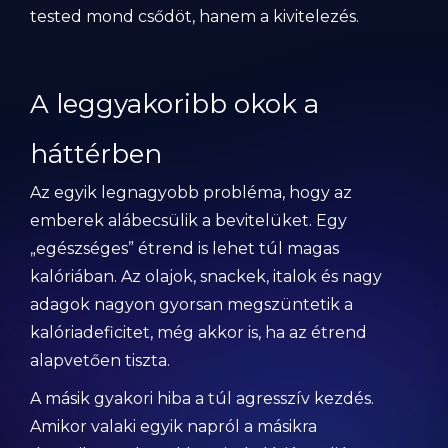
tested mond csődöt, hanem a kivitelezés.
A leggyakoribb okok a
háttérben
Az egyik legnagyobb probléma, hogy az
emberek alábecsülik a bevitelüket. Egy
„egészséges” étrend is lehet túl magas
kalóriában. Az olajok, snackek, italok és nagy
adagok nagyon gyorsan megszüntetik a
kalóriadeficitet, még akkor is, ha az étrend
alapvetően tiszta.
A másik gyakori hiba a túl agresszív kezdés.
Amikor valaki egyik napról a másikra