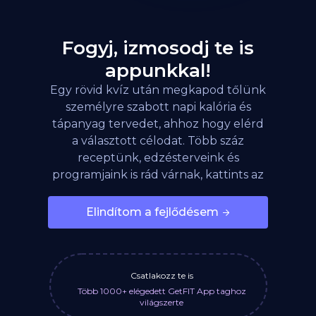
Fogyj, izmosodj te is
appunkkal!
Egy rövid kvíz után megkapod tőlünk
személyre szabott napi kalória és
tápanyag tervedet, ahhoz hogy elérd
a választott célodat. Több száz
receptünk, edzésterveink és
programjaink is rád várnak, kattints az
alábbi gombra!
Elindítom a fejlődésem
Csatlakozz te is
Több 1000+ elégedett GetFIT App taghoz
világszerte