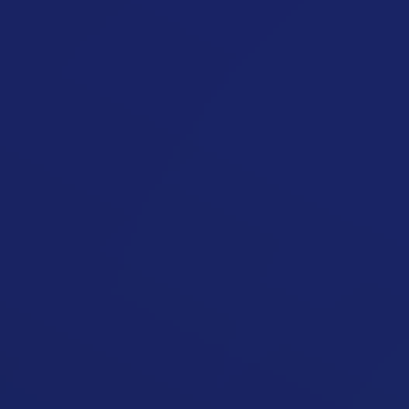
Rejtett Kalóriák Miatt Nem Fogyok
Cikk megynyitása
Túl Sok Kalóriát Eszem Észrevétlenül
Cikk megynyitása
Nem Tudom Betartani A
Kalóriakeretet
Cikk megynyitása