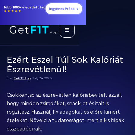
Étrendek, receptek és edzéstervek
Ingyenes Próba →
★★★★★
Ezért Eszel Túl Sok Kalóriát
Észrevétlenül!
Írta:
GetFIT App
July 24, 2026
Csökkentsd az észrevétlen kalóriabevitelt azzal,
hogy minden zsiradékot, snack-et és italt is
rögzítesz. Használj fix adagokat és előre kimért
ételeket. Növeld a tudatosságot, mert a kis hibák
összeadódnak.