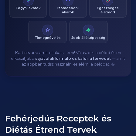
Fogyni akarok
Izomosodni
Egészséges
akarok
életmód
Tömegnövelés
Jobb állóképesség
Kattints arra amit el akarsz érni! Válaszd ki a célod és mi
elkészítjük a
saját alakformáló és kalória tervedet
— amit
az appban tudsz használni és elérni a célodat. 🎯
Fehérjedús Receptek és
Diétás Étrend Tervek