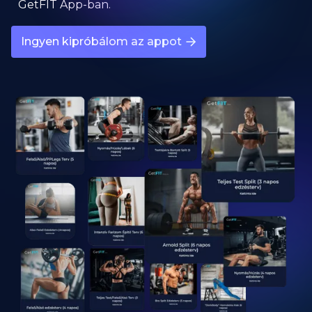
GetFIT App-ban.
Ingyen kipróbálom az appot