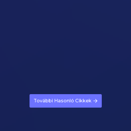
Nincs Energia Diéta Alatt
Cikk megynyitása
Nem Tudom Tartani A Diétát
Cikk megynyitása
További Hasonló Cikkek
Esténként Túleszem Magam
Cikk megynyitása