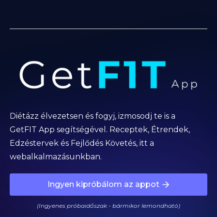
Diétázz élvezetsen és fogyj, izmosodj te is a
GetFIT App segítségével. Receptek, Étrendek,
Edzéstervek és Fejlődés Követés, itt a
webalkalmazásunkban.
Ingyen kipróbálom az appot
(Ingyenes próbaidőszak - bármikor lemondható)