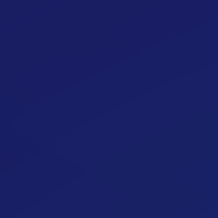
Egészséges Ételektől Sem Fogyok
Cikk megynyitása
Túl Sok Zsírt Eszem
Cikk megynyitása