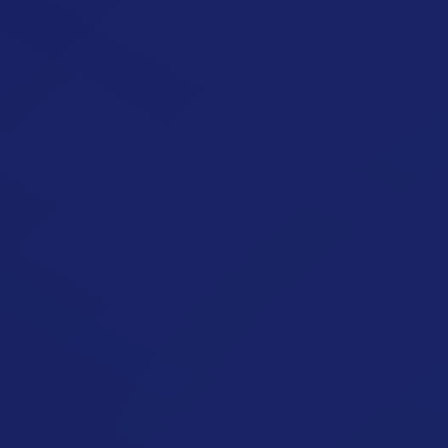
Rendszertelen Étkezés
Cikk megynyitása
Hétvégi Túlevés Miatt Nem Fogyok
Cikk megynyitása
Nem Mérem Pontosan Az Ételeket
Cikk megynyitása