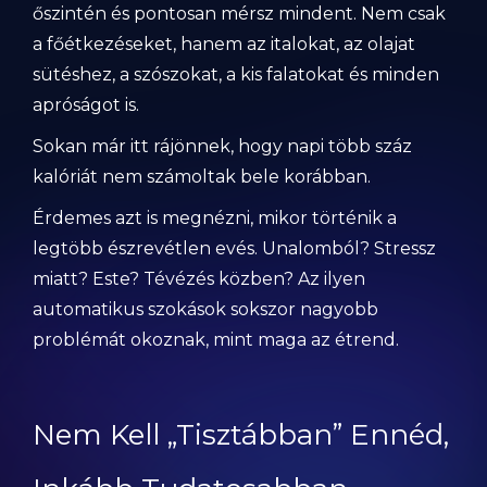
őszintén és pontosan mérsz mindent. Nem csak
a főétkezéseket, hanem az italokat, az olajat
sütéshez, a szószokat, a kis falatokat és minden
apróságot is.
Sokan már itt rájönnek, hogy napi több száz
kalóriát nem számoltak bele korábban.
Érdemes azt is megnézni, mikor történik a
legtöbb észrevétlen evés. Unalomból? Stressz
miatt? Este? Tévézés közben? Az ilyen
automatikus szokások sokszor nagyobb
problémát okoznak, mint maga az étrend.
Nem Kell „Tisztábban” Ennéd,