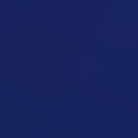
Nem Működik A Diétám
Cikk megynyitása
Jojó Diéta Hatás
Cikk megynyitása
Visszahízás Diéta Után
Cikk megynyitása