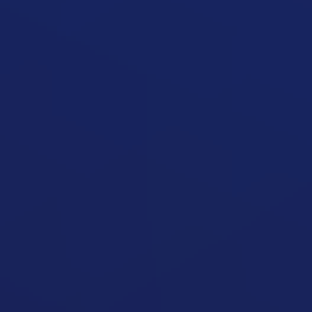
Izomvesztés Fogyás Közben
Cikk megynyitása
Nem Nő Az Izmom
Cikk megynyitása
Fáradt Vagyok Kalóriadeficitben
Cikk megynyitása