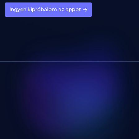
Ingyen kipróbálom az appot