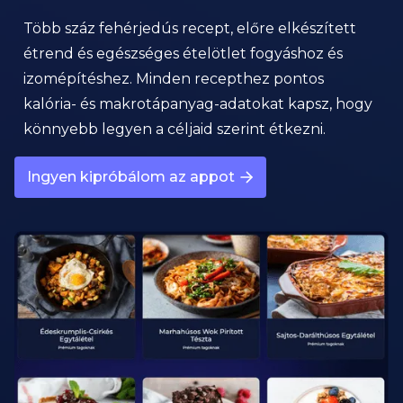
Több száz fehérjedús recept, előre elkészített
étrend és egészséges ételötlet fogyáshoz és
izomépítéshez. Minden recepthez pontos
kalória- és makrotápanyag-adatokat kapsz, hogy
könnyebb legyen a céljaid szerint étkezni.
Ingyen kipróbálom az appot