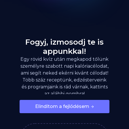
Fogyj, izmosodj te is
appunkkal!
Egy rövid kvíz után megkapod tőlünk
személyre szabott napi kalóriacélodat,
ami segít neked ekérni kivánt célodat!
Több száz receptünk, edzésterveink
és programjaink is rád várnak, kattints
az alábbi gombra!
Elindítom a fejlődésem