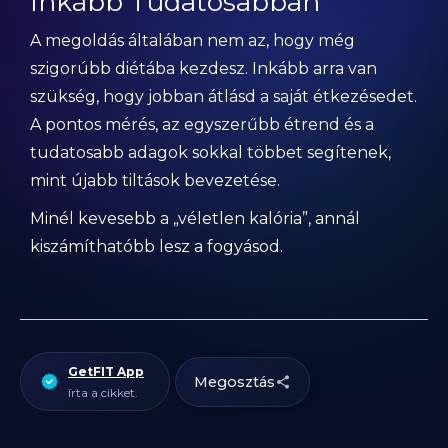
Inkább Tudatosabban
A megoldás általában nem az, hogy még
szigorúbb diétába kezdesz. Inkább arra van
szükség, hogy jobban átlásd a saját étkezésedet.
A pontos mérés, az egyszerűbb étrend és a
tudatosabb adagok sokkal többet segítenek,
mint újabb tiltások bevezetése.
Minél kevesebb a „véletlen kalória”, annál
kiszámíthatóbb lesz a fogyásod.
GetFIT App
Megosztás
írta a cikket.