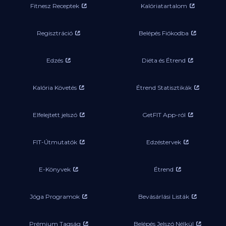
Fitnesz Receptek
Kalóriatartalom
Regisztráció
Belépés Fiókodba
Edzés
Diéta és Étrend
Kalória Követés
Étrend Statisztikák
Elfelejtett jelszó
GetFIT App-ról
FIT-Útmutatók
Edzéstervek
E-Könyvek
Étrend
Jóga Programok
Bevásárlási Listák
Prémium Tagság
Belépés Jelszó Nélkül