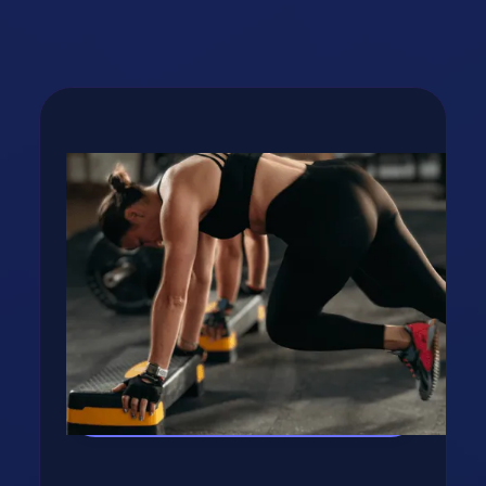
Állandóan Éhes Vagyok Diéta Alatt
Cikk megynyitása
Fogyj, izmosodj te is a
GetFIT App-al!
Kalória és tápanyag terv, több száz recept,
edzés vár rád appunkban - kattints a
gombra, rakjuk össze tervedet!
Kipróbálom az appot! →