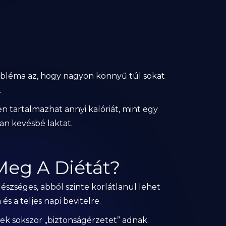
bléma az, hogy nagyon könnyű túl sokat
.
 tartalmazhat annyi kalóriát, mint egy
an kevésbé laktat.
Meg A Diétát?
észséges, abból szinte korlátlanul lehet
s a teljes napi bevitelre.
ek sokszor „biztonságérzetet” adnak.