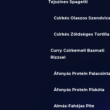
Tejszínes Spagetti
Csirkés Olaszos Szendvic
Csirkés Zöldséges Tortilla
Curry Csirkemell Basmati
Rizzsel
Áfonyás Protein Palacsint
Áfonyás Protein Piskóta
Almás-Fahéjas Pite