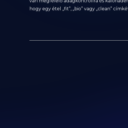
van megfelelő adagkontrollra és kalóriadefi
hogy egy étel „fit”, „bio” vagy „clean” címké