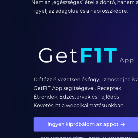
Nem az „egészséges” étel a döntő, hanem a k
Figyelj az adagokra és a napi összképre.
Diétázz élvezetsen és fogyj, izmosodj te is 
GetFIT App segítségével. Receptek,
Étrendek, Edzéstervek és Fejlődés
Követés, itt a webalkalmazásunkban.
Ingyen kipróbálom az appot
(Ingyenes próbaidőszak - bármikor lemondható)