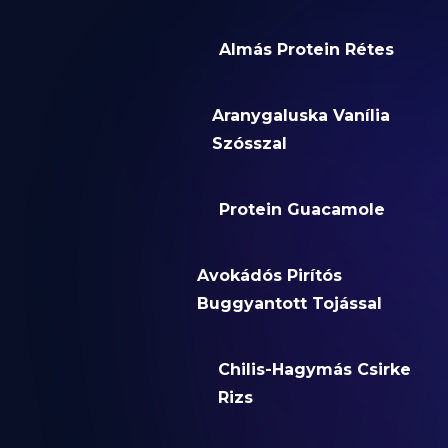
Almás Protein Rétes
Aranygaluska Vanília
Szósszal
Protein Guacamole
Avokádós Pirítós
Buggyantott Tojással
Chilis-Hagymás Csirke
Rizs