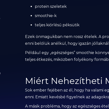
protein szeletek
smoothie-k
s
teljes kiőrlésű péksütik
Ezek önmagukban nem rossz ételek. A pro
enni belőlük anélkül, hogy igazán jóllaknál
Például egy „egészséges” smoothie könnyen
teljes étkezés, miközben folyékony formáb
a
Miért Nehezítheti 
Sok ember fejében az él, hogy ha valami eg
enni. Emiatt kevésbé figyelnek az adagokra é
A másik probléma, hogy az egészséges étel