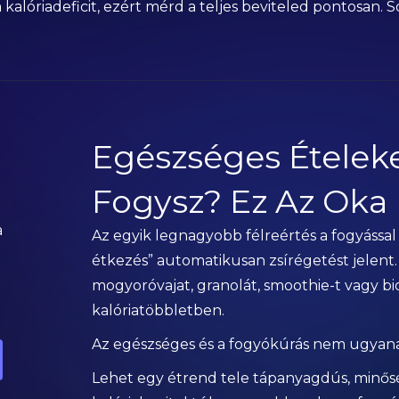
alóriadeficit, ezért mérd a teljes beviteled pontosan. So
Egészséges Ételek
Fogysz? Ez Az Oka
a
Az egyik legnagyobb félreértés a fogyássa
étkezés” automatikusan zsírégetést jelent. 
mogyoróvajat, granolát, smoothie-t vagy b
kalóriatöbbletben.
Az egészséges és a fogyókúrás nem ugyana
Lehet egy étrend tele tápanyagdús, minősé