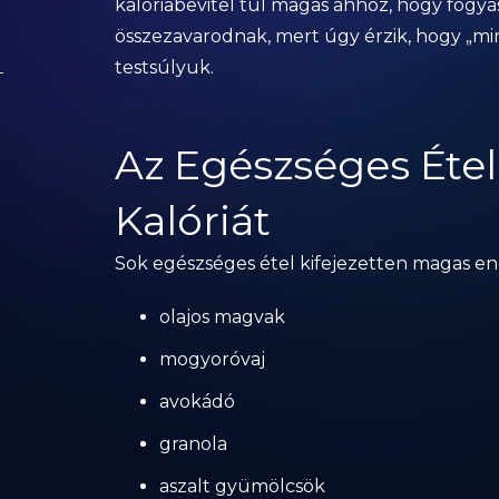
kalóriabevitel túl magas ahhoz, hogy fogy
összezavarodnak, mert úgy érzik, hogy „min
testsúlyuk.
Az Egészséges Étel
Kalóriát
Sok egészséges étel kifejezetten magas en
olajos magvak
mogyoróvaj
avokádó
granola
aszalt gyümölcsök