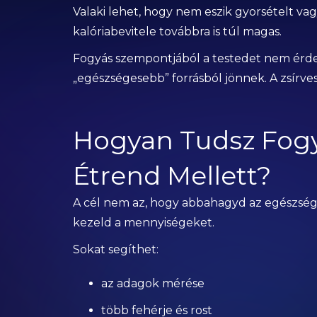
Valaki lehet, hogy nem eszik gyorsételt vag
kalóriabevitele továbbra is túl magas.
Fogyás szempontjából a testedet nem érdekl
„egészségesebb” forrásból jönnek. A zsírveszt
Hogyan Tudsz Fog
Étrend Mellett?
A cél nem az, hogy abbahagyd az egészsé
kezeld a mennyiségeket.
Sokat segíthet:
az adagok mérése
több fehérje és rost