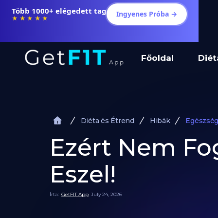
Több 1000+ elégedett tag
Ingyenes Próba →
★★★★★
Főoldal
Diét
Diéta és Étrend
Hibák
Egészség
Ezért Nem Fog
Eszel!
Írta:
GetFIT App
July 24, 2026