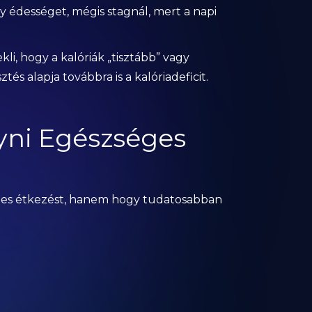
y édességet, mégis stagnál, mert a napi
i, hogy a kalóriák „tisztább” vagy
és alapja továbbra is a kalóriadeficit.
yni Egészséges
ges étkezést, hanem hogy tudatosabban