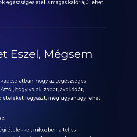
k egészséges étel is magas kalóriájú lehet.
et Eszel, Mégsem
l kapcsolatban, hogy az „egészséges
Attól, hogy valaki zabot, avokádót,
io ételeket fogyaszt, még ugyanúgy lehet
z.
gi ételekkel, miközben a teljes