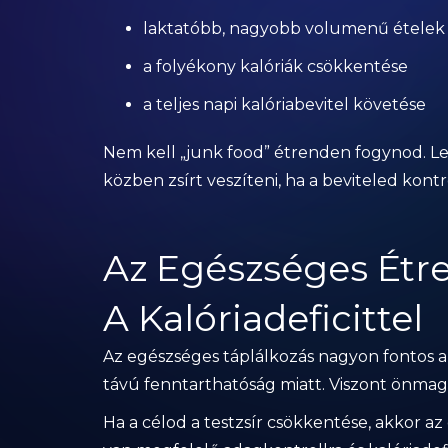
laktatóbb, nagyobb volumenű ételek
a folyékony kalóriák csökkentése
a teljes napi kalóriabevitel követése
Nem kell „junk food” étrenden fogynod. Le
közben zsírt veszíteni, ha a beviteled kontro
Az Egészséges Ét
A Kalóriadeficittel
Az egészséges táplálkozás nagyon fontos az
távú fenntarthatóság miatt. Viszont önmag
Ha a célod a testzsír csökkentése, akkor a