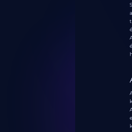
t
k
A
k