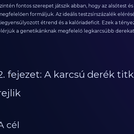
zintén fontos szerepet játszik abban, hogy az alsótest é
megfelelően formáljuk. Az ideális testzsírszázalék elér
kiegyensúlyozott étrend és a kalóriadeficit. Ezek a tén
elérjük a genetikánknak megfelelő legkarcsúbb derekat
2. fejezet: A karcsú derék ti
rejlik
A cél