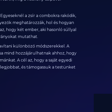
n. Egyeseknél a zsír a combokra rakódik,
ényezők meghatározzák, hol és hogyan
n az, hogy két ember, aki hasonló súllyal
rányokat mutathat.
avítani különböző módszerekkel. A
tása mind hozzájárulhatnak ahhoz, hogy
ánkat. A cél az, hogy a saját egyedi
legjobbat, és támogassuk a testünket