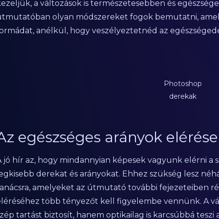
kezeljük, a változások is természetesebben és egészsé
útmutatóban olyan módszereket fogok bemutatni, amely
formádat, anélkül, hogy veszélyeztetnéd az egészségede
Photoshop
derekak
Az egészséges arányok elérése
A jó hír az, hogy mindannyian képesek vagyunk elérni a
legkisebb derekat és arányokat. Ehhez szükség lesz néhá
anácsra, amelyeket az útmutató további fejezeteiben rész
eléréséhez több tényezőt kell figyelembe vennünk. A vá
zép tartást biztosít, hanem optikailag is karcsúbbá teszi 