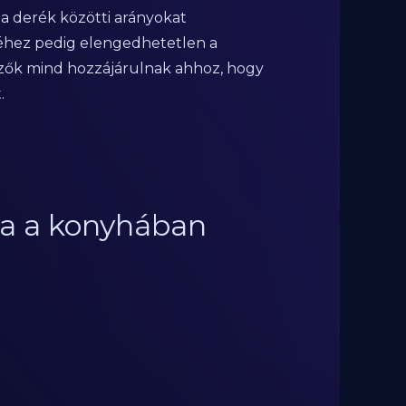
s a derék közötti arányokat
éséhez pedig elengedhetetlen a
yezők mind hozzájárulnak ahhoz, hogy
.
tka a konyhában