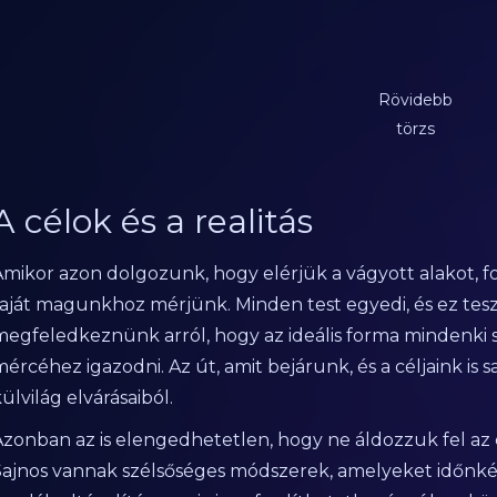
Rövidebb
törzs
A célok és a realitás
Amikor azon dolgozunk, hogy elérjük a vágyott alakot, f
saját magunkhoz mérjünk. Minden test egyedi, és ez te
megfeledkeznünk arról, hogy az ideális forma mindenki 
mércéhez igazodni. Az út, amit bejárunk, és a céljaink i
ülvilág elvárásaiból.
Azonban az is elengedhetetlen, hogy ne áldozzuk fel az 
Sajnos vannak szélsőséges módszerek, amelyeket időnké