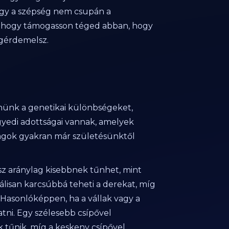
hogy a szépség nem csupán a
t: hogy támogasson téged abban, hogy
gérdemelsz.
ünk a genetikai különbségeket,
yedi adottságai vannak, amelyek
tságok gyakran már születésünktől
ész aránylag kisebbnek tűnhet, mint
álisan karcsúbbá teheti a derekat, míg
 Hasonlóképpen, ha a vállak vagy a
tni. Egy szélesebb csípővel
 tűnik, míg a keskeny csípővel