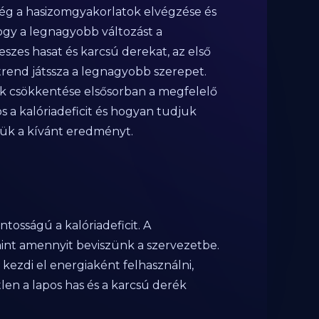
ég a hasizomgyakorlatok elvégzése és
ogy a legnagyobb változást a
eszes hasat és karcsú derekat, az első
trend játssza a legnagyobb szerepet.
lék csökkentése elsősorban a megfelelő
s a kalóriadeficit és hogyan tudjuk
jük a kívánt eredményt.
tosságú a kalóriadeficit. A
, mint amennyit beviszünk a szervezetbe.
 kezdi el energiaként felhasználni,
len a lapos has és a karcsú derék