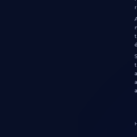
A
t
a