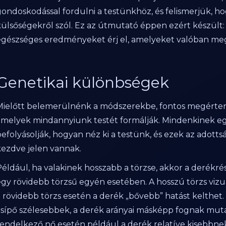
gondoskodással fordulni a testünkhöz, és felismerjük, 
külsőségekről szól. Ez az útmutató éppen ezért készül
egészséges eredményeket érj el, amelyeket valóban me
Genetikai különbségek
Mielőtt belemerülnénk a módszerekbe, fontos megérten
amelyek mindannyiunk testét formálják. Mindenkinek eg
befolyásolják, hogyan néz ki a testünk, és ezek az adot
kezdve jelen vannak.
Például, ha valakinek hosszabb a törzse, akkor a derékr
egy rövidebb törzsű egyén esetében. A hosszú törzs vizu
a rövidebb törzs esetén a derék „bővebb” hatást kelthet.
csípő szélesebbek, a derék arányai másképp fognak muta
rendelkező nő esetén például a derék relatíve kisebbnek