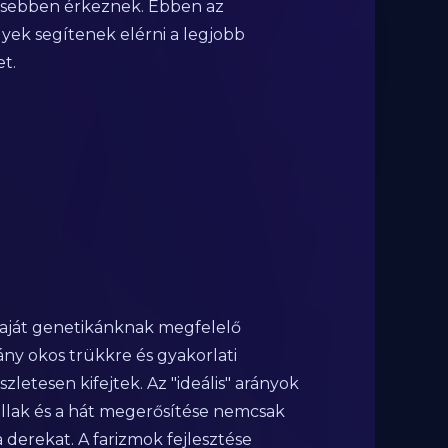
gesebben érkeznek. Ebben az
ek segítenek elérni a legjobb
t.
 saját genetikánknak megfelelő
ny okos trükkre és gyakorlati
letesen kifejtek. Az "ideális" arányok
llak és a hát megerősítése nemcsak
a derekat. A farizmok fejlesztése