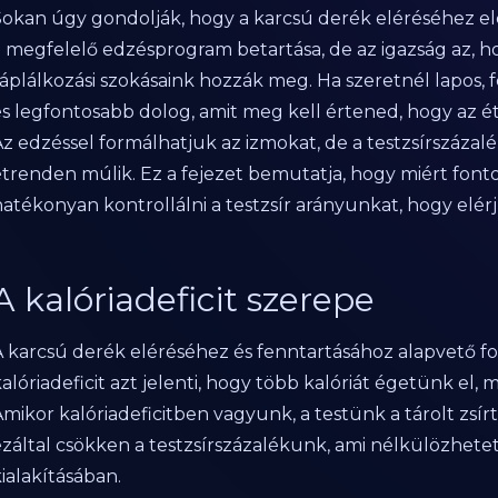
Sokan úgy gondolják, hogy a karcsú derék eléréséhez el
a megfelelő edzésprogram betartása, de az igazság az, h
áplálkozási szokásaink hozzák meg. Ha szeretnél lapos, f
és legfontosabb dolog, amit meg kell értened, hogy az é
Az edzéssel formálhatjuk az izmokat, de a testzsírszáza
étrenden múlik. Ez a fejezet bemutatja, hogy miért fonto
hatékonyan kontrollálni a testzsír arányunkat, hogy elér
A kalóriadeficit szerepe
A karcsú derék eléréséhez és fenntartásához alapvető fon
alóriadeficit azt jelenti, hogy több kalóriát égetünk el
mikor kalóriadeficitben vagyunk, a testünk a tárolt zsírt
ezáltal csökken a testzsírszázalékunk, ami nélkülözhetet
ialakításában.