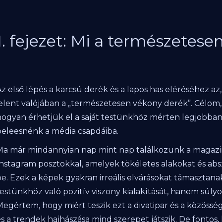
1. fejezet: Mi a természetes
z első lépés a karcsú derék és a lapos has eléréséhez az,
jelent valójában a „természetesen vékony derék”. Célom, 
hogyan érhetjük el a saját testünkhöz mérten legjobban
beleesnénk a média csapdáiba.
Ma már mindannyian nap mint nap találkozunk a magazino
Instagram posztokkal, amelyek tökéletes alakokat és absz
be. Ezek a képek gyakran irreális elvárásokat támaszta
estünkhöz való pozitív viszony kialakítását, hanem súlyo
egértem, hogy miért teszik ezt a divatipar és a közösség
és a trendek hajhászása mind szerepet játszik. De fontos