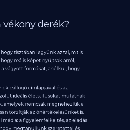
en vékony derék?
 hogy tisztában legyünk azzal, mit is
hogy reális képet nyújtsak arról,
 a vágyott formákat, anélkül, hogy
k csillogó címlapjaival és az
olút ideális életstílusokat mutatnak
nak, amelyek nemcsak megnehezítik a
san torzítják az önértékelésünket is.
i média: a figyelemfelkeltés, az eladás
, hogy megtanuljunk szeretettel és