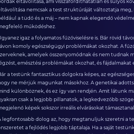
bordák eltávolítása, ami visszafordíthatatlan és súlyos 
ltávolítása nemcsak a test struktúráját változtatja meg, 
például a tüdő és a máj – nem kapnak elegendő védelme
megfelelő működéshez.
Ugyanez igaz a folyamatos fűzőviselésre is. Bár rövid tá
távon komoly egészségügyi problémákat okozhat. A fűz
szerveknek, amelyek összenyomódnak és nem tudnak meg
légzést, emésztési problémákat okozhat, és fájdalmaka
Bár a testünk fantasztikus dolgokra képes, az egészség
hogy ne mérjük magunkat másokhoz. A genetikai adottsá
mind különböznek, és ez így van rendjén. Amit látunk m
gyakran csak a legjobb pillanatok, a legkedvezőbb szögek
megjelenő képek sokszor irreális elvárásokat támasztanak
A legfontosabb dolog az, hogy megtanuljuk szeretni a t
nszeretet a fejlődés legjobb táptalaja. Ha a saját testü