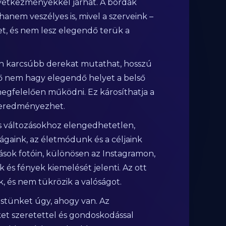
következményekkel járhat. A bordák
hanem veszélyes is, mivel a szerveink –
t, és nem lesz elegendő terük a
von karcsúbb derekat mutathat, hosszú
ő nem hagy elegendő helyet a belső
felelően működni. Ez károsíthatja a
t eredményezhet.
es változásokhoz elengedhetetlen,
gaink, az életmódunk és a céljaink
ások fotóin, különösen az Instagramon,
 és fények kiemelését jelenti. Az ott
, és nem tükrözik a valóságot.
estünket úgy, ahogy van. Az
nket szeretettel és gondoskodással