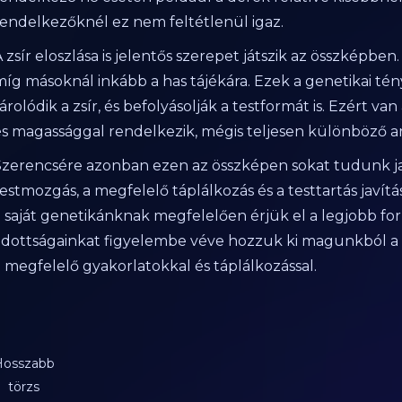
rendelkezőknél ez nem feltétlenül igaz.
 zsír eloszlása is jelentős szerepet játszik az összképbe
míg másoknál inkább a has tájékára. Ezek a genetikai t
árolódik a zsír, és befolyásolják a testformát is. Ezért va
és magassággal rendelkezik, mégis teljesen különböző a
Szerencsére azonban ezen az összképen sokat tudunk j
testmozgás, a megfelelő táplálkozás és a testtartás javí
 saját genetikánknak megfelelően érjük el a legjobb form
adottságainkat figyelembe véve hozzuk ki magunkból a 
a megfelelő gyakorlatokkal és táplálkozással.
Hosszabb
törzs