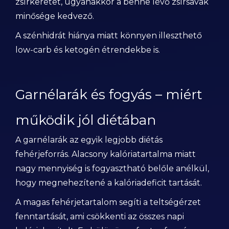
zsírkeretet, ugyanakkor a benne lévő zsírsavak
minősége kedvező.
A szénhidrát hiánya miatt könnyen illeszthető
low-carb és ketogén étrendekbe is.
Garnélarák és fogyás – miért
működik jól diétában
A garnélarák az egyik legjobb diétás
fehérjeforrás. Alacsony kalóriatartalma miatt
nagy mennyiség is fogyasztható belőle anélkül,
hogy megnehezítené a kalóriadeficit tartását.
A magas fehérjetartalom segíti a teltségérzet
fenntartását, ami csökkenti az összes napi