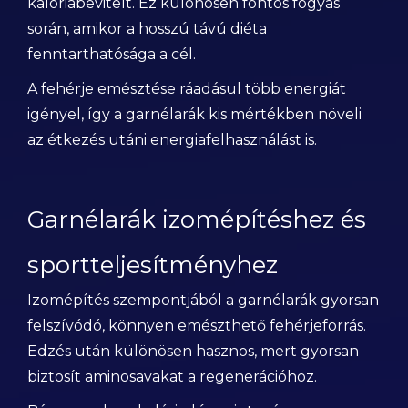
kalóriabevitelt. Ez különösen fontos fogyás
során, amikor a hosszú távú diéta
fenntarthatósága a cél.
A fehérje emésztése ráadásul több energiát
igényel, így a garnélarák kis mértékben növeli
az étkezés utáni energiafelhasználást is.
Garnélarák izomépítéshez és
sportteljesítményhez
Izomépítés szempontjából a garnélarák gyorsan
felszívódó, könnyen emészthető fehérjeforrás.
Edzés után különösen hasznos, mert gyorsan
biztosít aminosavakat a regenerációhoz.