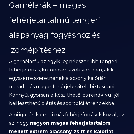
Garnélarák – magas
fehérjetartalmú tengeri
alapanyag fogyáshoz és
izomépítéshez
A garnélarák az egyik legnépszerűbb tengeri
fehérjeforrás, különösen azok körében, akik
egyszerre szeretnének alacsony kalórián
maradni és magas fehérjebevitelt biztosítani.
Könnyű, gyorsan elkészíthető, és rendkívül jól
beilleszthető diétás és sportolói étrendekbe.
Ami igazán kiemeli más fehérjeforrások közül, az
az, hogy
nagyon magas fehérjetartalom
mellett extrém alacsony zsírt és kalóriát