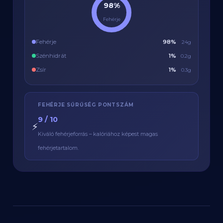
98%
Fehérje
Fehérje
98%
24g
Szénhidrát
1%
0.2g
Zsír
1%
0.3g
FEHÉRJE SŰRŰSÉG PONTSZÁM
9 / 10
⚡
Kiváló fehérjeforrás – kalóriához képest magas
fehérjetartalom.