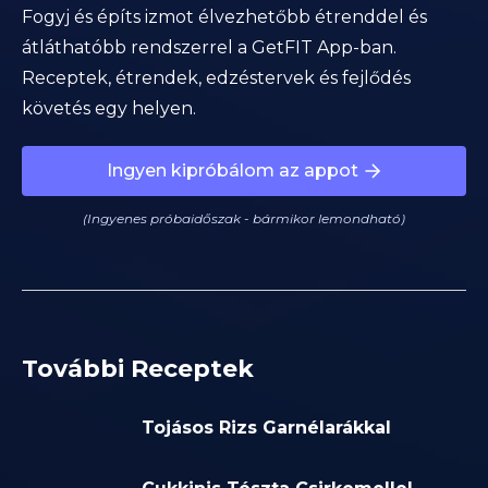
Fogyj és építs izmot élvezhetőbb étrenddel és
átláthatóbb rendszerrel a GetFIT App-ban.
Receptek, étrendek, edzéstervek és fejlődés
követés egy helyen.
Ingyen kipróbálom az appot
(Ingyenes próbaidőszak - bármikor lemondható)
További Receptek
Tojásos Rizs Garnélarákkal