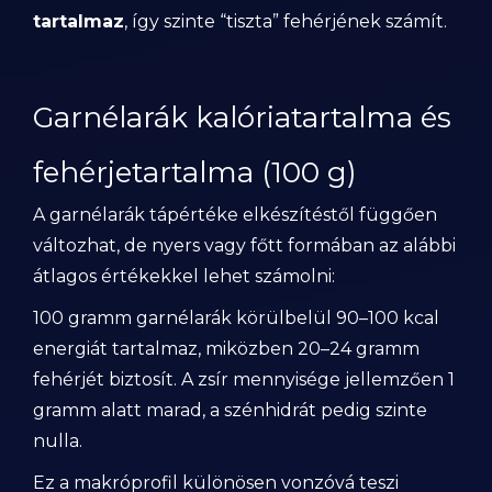
tartalmaz
, így szinte “tiszta” fehérjének számít.
Garnélarák kalóriatartalma és
fehérjetartalma (100 g)
A garnélarák tápértéke elkészítéstől függően
változhat, de nyers vagy főtt formában az alábbi
átlagos értékekkel lehet számolni:
100 gramm garnélarák körülbelül 90–100 kcal
energiát tartalmaz, miközben 20–24 gramm
fehérjét biztosít. A zsír mennyisége jellemzően 1
gramm alatt marad, a szénhidrát pedig szinte
nulla.
Ez a makróprofil különösen vonzóvá teszi