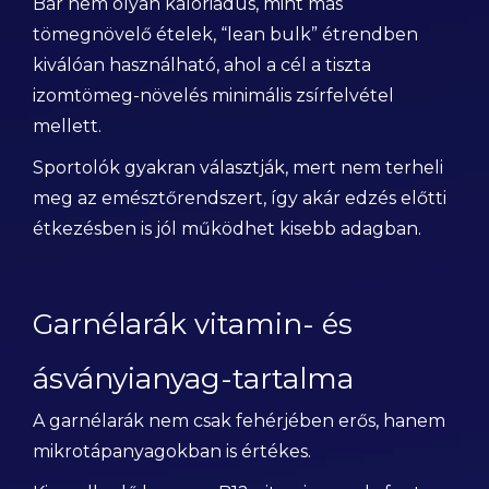
Bár nem olyan kalóriadús, mint más
tömegnövelő ételek, “lean bulk” étrendben
kiválóan használható, ahol a cél a tiszta
izomtömeg-növelés minimális zsírfelvétel
mellett.
Sportolók gyakran választják, mert nem terheli
meg az emésztőrendszert, így akár edzés előtti
étkezésben is jól működhet kisebb adagban.
Garnélarák vitamin- és
ásványianyag-tartalma
A garnélarák nem csak fehérjében erős, hanem
mikrotápanyagokban is értékes.