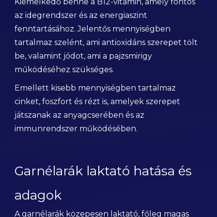
Kiemelkedő benne a B12-vitamin, amely fontos
az idegrendszer és az energiaszint
fenntartásához. Jelentős mennyiségben
tartalmaz szelént, ami antioxidáns szerepet tölt
be, valamint jódot, ami a pajzsmirigy
működéséhez szükséges.
Emellett kisebb mennyiségben tartalmaz
cinket, foszfort és rézt is, amelyek szerepet
játszanak az anyagcserében és az
immunrendszer működésében.
Garnélarák laktató hatása és
adagok
A garnélarák közepesen laktató, főleg magas