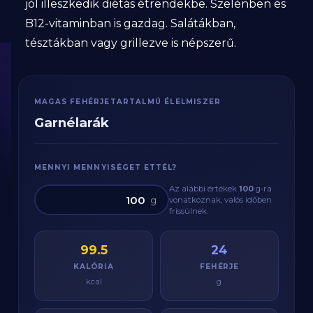
jól illeszkedik diétás étrendekbe. Szelénben és
B12-vitaminban is gazdag. Salátákban,
tésztákban vagy grillezve is népszerű.
MAGAS FEHÉRJETARTALMÚ ÉLELMISZER
Garnélarák
MENNYI MENNYISÉGET ETTÉL?
Az alábbi értékek
100
g
-ra
g
vonatkoznak, valós időben
frissülnek.
99.5
24
KALÓRIA
FEHÉRJE
kcal
g