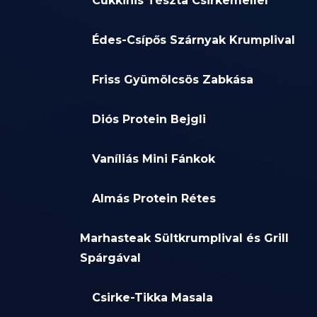
Cukkinis Tészta Csirkemellel
Édes-Csípős Szárnyak Krumplival
Friss Gyümölcsös Zabkása
Diós Protein Bejgli
Vaníliás Mini Fánkok
Almás Protein Rétes
Marhasteak Sültkrumplival és Grill
Spárgával
Csirke-Tikka Masala