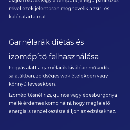
olajban sütés vagy a tempura jellegű panírozás,
mivel ezek jelentősen megnövelik a zsír- és
kalóriatartalmat.
Garnélarák diétás és
izomépítő felhasználása
Fogyás alatt a garnélarák kiválóan működik
salátákban, zöldséges wok ételekben vagy
könnyű levesekben.
Izomépítésnél rizs, quinoa vagy édesburgonya
mellé érdemes kombinálni, hogy megfelelő
energia is rendelkezésre álljon az edzésekhez.