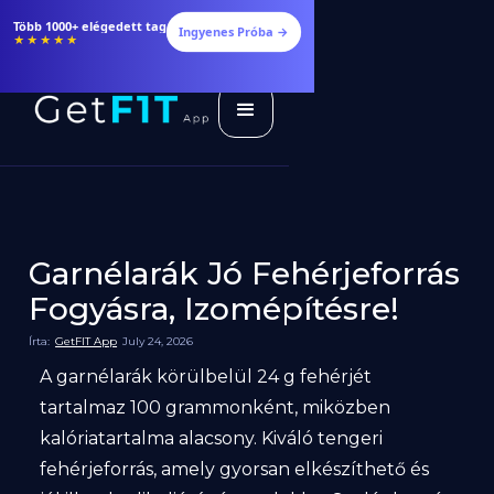
Több 1000+ elégedett tag
Ingyenes Próba →
★★★★★
Garnélarák Jó Fehérjeforrás
Fogyásra, Izomépítésre!
Írta:
GetFIT App
July 24, 2026
A garnélarák körülbelül 24 g fehérjét
tartalmaz 100 grammonként, miközben
kalóriatartalma alacsony. Kiváló tengeri
fehérjeforrás, amely gyorsan elkészíthető és