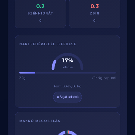
0.2
0.3
SZÉNHIDRÁT
ZSÍR
g
g
NAPI FEHÉRJECÉL LEFEDÉSE
17%
lefedve
24g
/ 144g napi cél
Férfi, 30 év, 80 kg
Saját adatok
MAKRÓ MEGOSZLÁS