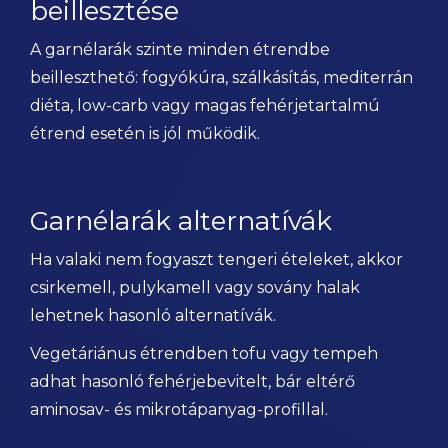
beillesztése
A garnélarák szinte minden étrendbe
beilleszthető: fogyókúra, szálkásítás, mediterrán
diéta, low-carb vagy magas fehérjetartalmú
étrend esetén is jól működik.
Garnélarák alternatívák
Ha valaki nem fogyaszt tengeri ételeket, akkor
csirkemell, pulykamell vagy sovány halak
lehetnek hasonló alternatívák.
Vegetáriánus étrendben tofu vagy tempeh
adhat hasonló fehérjebevitelt, bár eltérő
aminosav- és mikrotápanyag-profillal.