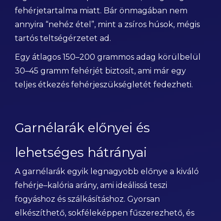
fehérjetartalma miatt. Bár önmagában nem
annyira “nehéz étel”, mint a zsíros húsok, mégis
tartós teltségérzetet ad.
Egy átlagos 150–200 grammos adag körülbelül
30–45 gramm fehérjét biztosít, ami már egy
teljes étkezés fehérjeszükségletét fedezheti.
Garnélarák előnyei és
lehetséges hátrányai
A garnélarák egyik legnagyobb előnye a kiváló
fehérje–kalória arány, ami ideálissá teszi
fogyáshoz és szálkásításhoz. Gyorsan
elkészíthető, sokféleképpen fűszerezhető, és