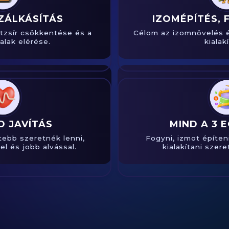
ZÁLKÁSÍTÁS
IZOMÉPÍTÉS,
stzsír csökkentése és a
Célom az izomnövelés és
alak elérése.
kialak
 JAVÍTÁS
MIND A 3 
tebb szeretnék lenni,
Fogyni, izmot építen
l és jobb alvással.
kialakítani szer