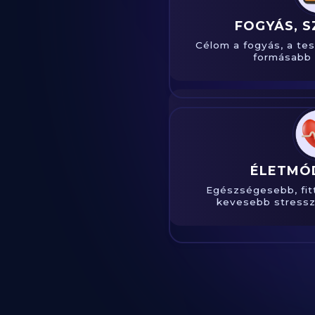
FOGYÁS, S
Célom a fogyás, a te
formásabb 
ÉLETMÓD
Egészségesebb, fit
kevesebb stressze
Slide 2 of 24.