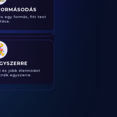
 FORMÁSODÁS
 egy formás, fitt test
ítása.
EGYSZERRE
i és jobb életmódot
etnék egyszerre.