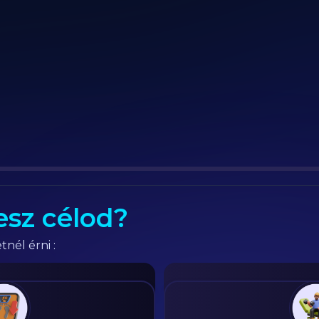
esz célod?
tnél érni :