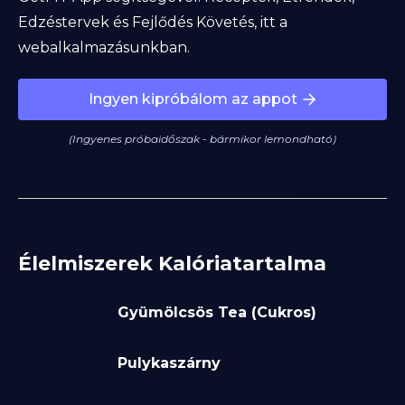
Edzéstervek és Fejlődés Követés, itt a
webalkalmazásunkban.
Ingyen kipróbálom az appot
(Ingyenes próbaidőszak - bármikor lemondható)
Élelmiszerek Kalóriatartalma
Gyümölcsös Tea (Cukros)
Pulykaszárny