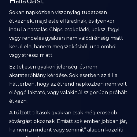
Haladást
Sokan napközben viszonylag tudatosan
étkeznek, majd este elfáradnak, és ilyenkor
indul a nassolás. Chips, csokoládé, keksz, fagyi
vagy rendelés gyakran nem valódi éhség miatt
kerül elő, hanem megszokásból, unalomból
vagy stressz miatt.
Ez teljesen gyakori jelenség, és nem
akaraterőhiány kérdése. Sok esetben az áll a
háttérben, hogy az étrend napközben nem volt
eléggé laktató, vagy valaki túl szigorúan próbált
étkezni.
A túlzott tiltások gyakran csak még erősebb
sóvárgást okoznak. Emiatt sok ember jobban jár,
ha nem „mindent vagy semmit” alapon közelíti