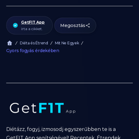
GetFIT App
Megosztás
írta a cikket.
Diéta és Étrend
Mit Ne Egyek
Gyors fogyás érdekében
Diétázz, fogyj, izmosodj egyszerűbben te is a
GetFIT App segítségével! Receptek, Étrendek,