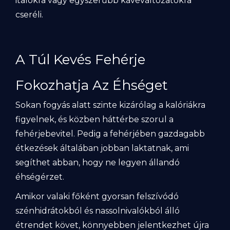
italokra vagy egyszerűbb kávéváltozatokra
cseréli.
A Túl Kevés Fehérje
Fokozhatja Az Éhséget
Sokan fogyás alatt szinte kizárólag a kalóriákra
figyelnek, és közben háttérbe szorul a
fehérjebevitel. Pedig a fehérjében gazdagabb
étkezések általában jobban laktatnak, ami
segíthet abban, hogy ne legyen állandó
éhségérzet.
Amikor valaki főként gyorsan felszívódó
szénhidrátokból és nassolnivalókból álló
étrendet követ, könnyebben jelentkezhet újra