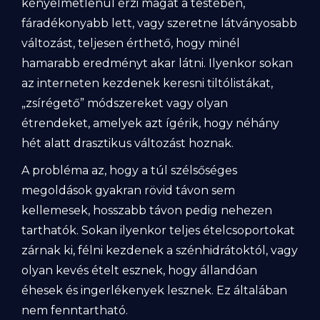
kényelmetlenül érzi magát a testében,
fáradékonyabb lett, vagy szeretne látványosabb
változást, teljesen érthető, hogy minél
hamarabb eredményt akar látni. Ilyenkor sokan
az interneten kezdenek keresni tiltólistákat,
„zsírégető” módszereket vagy olyan
étrendeket, amelyek azt ígérik, hogy néhány
hét alatt drasztikus változást hoznak.
A probléma az, hogy a túl szélsőséges
megoldások gyakran rövid távon sem
kellemesek, hosszabb távon pedig nehezen
tarthatók. Sokan ilyenkor teljes ételcsoportokat
zárnak ki, félni kezdenek a szénhidrátoktól, vagy
olyan kevés ételt esznek, hogy állandóan
éhesek és ingerlékenyek lesznek. Ez általában
nem fenntartható.