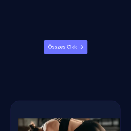
Ne Edd Cukoréhség Esetén Ezeket Az
Ételeket és Italokat!
Cikk megnyitása →
Összes Cikk
Ne Edd Gyakori Éhség Esetén Ezeket
Az Ételeket és Italokat!
Cikk megnyitása →
Ne Edd Fáradtság Esetén Ezeket Az
Ételeket és Italokat!
Cikk megnyitása →
Fogyj, izmosodj te is a