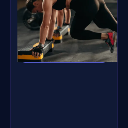
GetFIT App-al!
Kalória és tápanyag terv, több száz recept,
edzés vár rád appunkban - kattints a
gombra, rakjuk össze tervedet!
Kipróbálom az appot! →