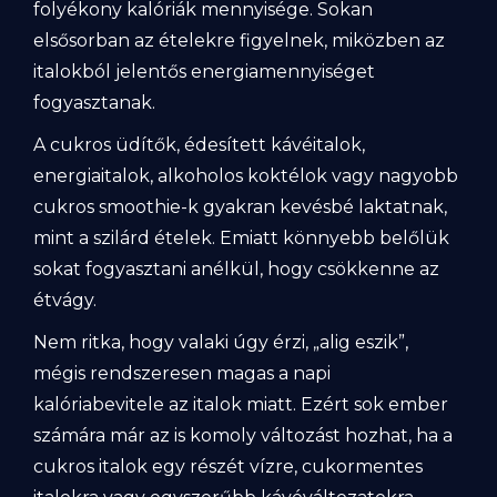
folyékony kalóriák mennyisége. Sokan
elsősorban az ételekre figyelnek, miközben az
italokból jelentős energiamennyiséget
fogyasztanak.
A cukros üdítők, édesített kávéitalok,
energiaitalok, alkoholos koktélok vagy nagyobb
cukros smoothie-k gyakran kevésbé laktatnak,
mint a szilárd ételek. Emiatt könnyebb belőlük
sokat fogyasztani anélkül, hogy csökkenne az
étvágy.
Nem ritka, hogy valaki úgy érzi, „alig eszik”,
mégis rendszeresen magas a napi
kalóriabevitele az italok miatt. Ezért sok ember
számára már az is komoly változást hozhat, ha a
cukros italok egy részét vízre, cukormentes