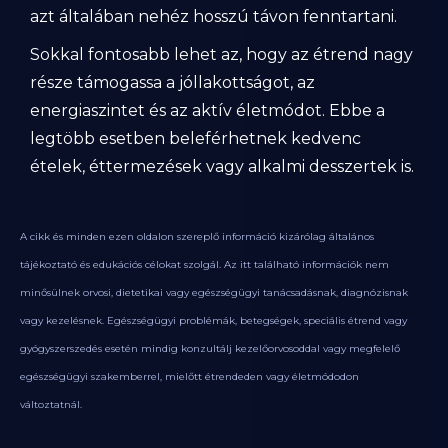
azt általában nehéz hosszú távon fenntartani.
Sokkal fontosabb lehet az, hogy az étrend nagy
része támogassa a jóllakottságot, az
energiaszintet és az aktív életmódot. Ebbe a
legtöbb esetben beleférhetnek kedvenc
ételek, éttermezések vagy alkalmi desszertek is.
A cikk és minden ezen oldalon szereplő információ kizárólag általános
tájékoztató és edukációs célokat szolgál. Az itt található információk nem
minősülnek orvosi, dietetikai vagy egészségügyi tanácsadásnak, diagnózisnak
vagy kezelésnek. Egészségügyi problémák, betegségek, speciális étrend vagy
gyógyszerszedés esetén mindig konzultálj kezelőorvosoddal vagy megfelelő
egészségügyi szakemberrel, mielőtt étrendeden vagy életmódodon
változtatnál.