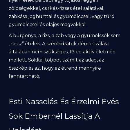
Ilyen lehet például egy tojásos reggeli
zöldségekkel, csirkés-rizses étel salátával,
zabkása joghurttal és gyümölccsel, vagy túró
gyümölccsel és olajos magvakkal.
A burgonya, a rizs, a zab vagy a gyümölcsök sem
„rossz” ételek. A szénhidrátok démonizálása
általában nem szükséges, főleg aktív életmód
mellett. Sokkal többet számít az adag, az
összkép és az, hogy az étrend mennyire
fenntartható.
Esti Nassolás És Érzelmi Evés
Sok Embernél Lassítja A