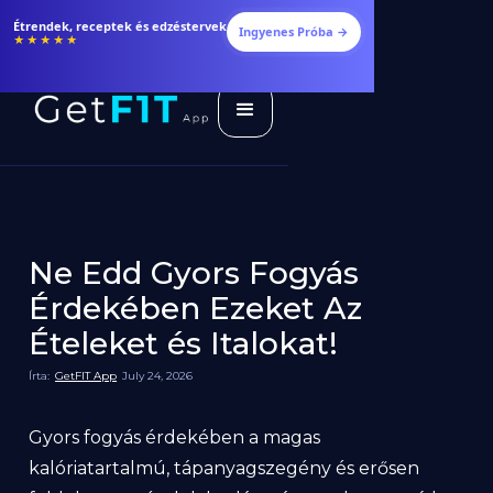
Étrendek, receptek és edzéstervek
Ingyenes Próba →
★★★★★
Ne Edd Gyors Fogyás
Érdekében Ezeket Az
Ételeket és Italokat!
Írta:
GetFIT App
July 24, 2026
Gyors fogyás érdekében a magas
kalóriatartalmú, tápanyagszegény és erősen