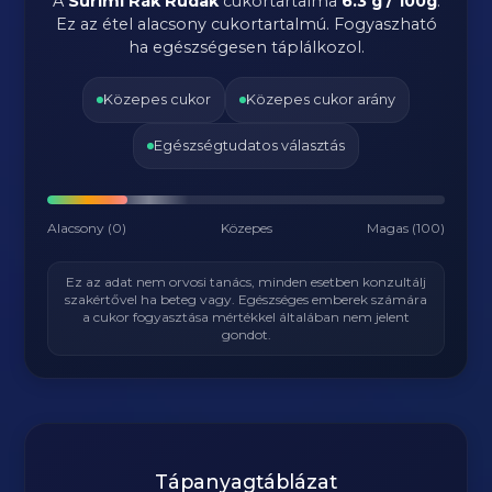
A
Surimi Rák Rúdak
cukortartalma
6.3 g / 100g
.
Ez az étel alacsony cukortartalmú. Fogyaszható
ha egészségesen táplálkozol.
Közepes cukor
Közepes cukor arány
Egészségtudatos választás
Alacsony (0)
Közepes
Magas (100)
Ez az adat nem orvosi tanács, minden esetben konzultálj
szakértővel ha beteg vagy. Egészséges emberek számára
a cukor fogyasztása mértékkel általában nem jelent
gondot.
Tápanyagtáblázat