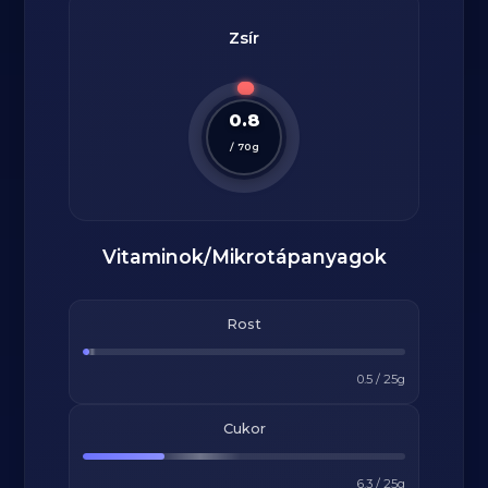
Zsír
0.8
/
70
g
Vitaminok/Mikrotápanyagok
Rost
0.5
/
25
g
Cukor
6.3
/
25
g