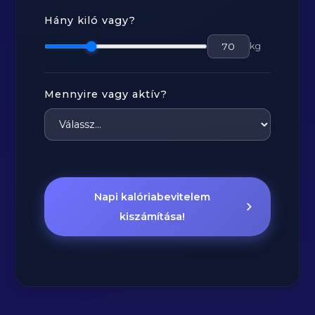
Hány kiló vagy?
kg
Mennyire vagy aktív?
Napi kalóriabevitelem
kiszámítása!