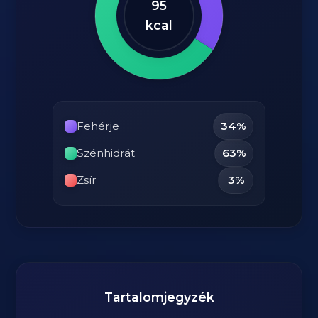
95
kcal
Fehérje
34%
Szénhidrát
63%
Zsír
3%
Tartalomjegyzék