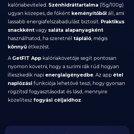
kalóriabeviteled.
Szénhidráttartalma
(15g/100g)
ugyan közepes, de főként
keményítőből
áll, ami
lassabb energiafelszabadulást biztosít.
Praktikus
snackként
vagy
saláta alapanyagként
használhatod, ha szeretnél
tápláló
, mégis
könnyű
étkezést.
A
GetFIT App
kalóriakövetője segít pontosan
nyomon követni, hogy a surimi rák rúd hogyan
illeszkedik napi
energiaigényedbe
. Az app
étel
naplózási
funkciója lehetővé teszi, hogy gyorsan
rögzítsd fogyasztásodat és lásd, mennyire
közelítesz
fogyási céljaidhoz
.