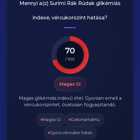
Mennyi a(z)
Surimi Rák Rúdak
glikémiás
indexe, vércukorszint hatása?
70
/ 100
Magas GI
Magas glikémiás indexű étel. Gyorsan emeli a
vércukorszintet, óvatosan fogyasztandó.
Magas GI
Cukortartalmú
Gyors vércukor hatás