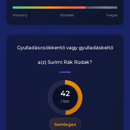
Alacsony
Közepes
Magas
Gyulladáscsökkentő vagy gyulladáskeltő
a(z)
Surimi Rák Rúdak
?
42
/ 100
Semleges