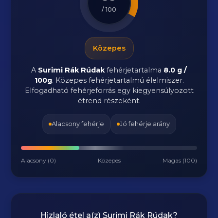
/ 100
Közepes
A
Surimi Rák Rúdak
fehérjetartalma
8.0 g /
100g
. Közepes fehérjetartalmú élelmiszer.
Elfogadható fehérjeforrás egy kiegyensúlyozott
étrend részeként.
Alacsony fehérje
Jó fehérje arány
Alacsony (0)
Közepes
Magas (100)
Hizlaló étel a(z)
Surimi Rák Rúdak
?