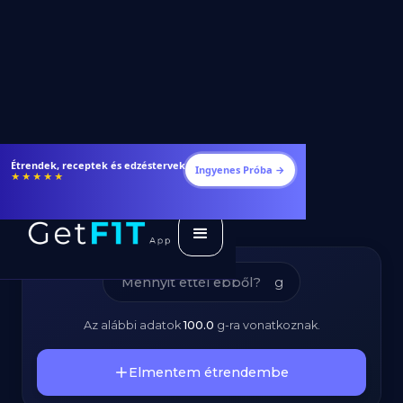
Surimi Rák Rúd -
Fogyj és izmosodj hatékonyabban
Ingyenes Próba →
★★★★★
Kalóriatartalom és
Tápanyagok
g
Az alábbi adatok
100.0
g
-ra vonatkoznak.
Elmentem étrendembe