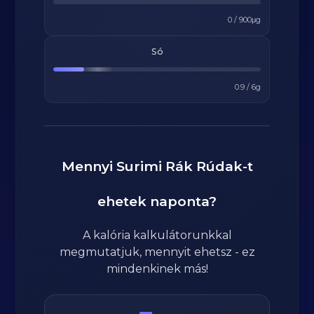
0
/
900
μg
Só
0.9
/
6
g
Mennyi
Surimi Rák Rúdak
-t
ehetek naponta?
A kalória kalkulátorunkkal
megmutatjuk, mennyit ehetsz - ez
mindenkinek más!