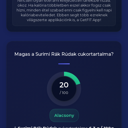
Nincsen olyan étel ami kifejezetten direktbe hízást
okoz. Ha kalória többletben eszel akkor fogsz csak
hízni, minden étel szabad enni csak figyelni kell napi
kalóriabeviteledet. Ebben segít több ezreknek
világszerte applikációnk is, a GetFIT App!
Magas a
Surimi Rák Rúdak
cukortartalma?
20
/ 100
Alacsony