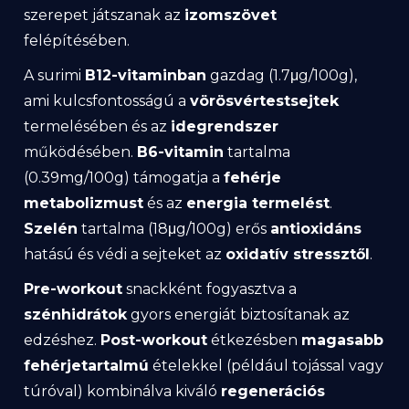
szerepet játszanak az
izomszövet
felépítésében.
A surimi
B12-vitaminban
gazdag (1.7μg/100g),
ami kulcsfontosságú a
vörösvértestsejtek
termelésében és az
idegrendszer
működésében.
B6-vitamin
tartalma
(0.39mg/100g) támogatja a
fehérje
metabolizmust
és az
energia termelést
.
Szelén
tartalma (18μg/100g) erős
antioxidáns
hatású és védi a sejteket az
oxidatív stressztől
.
Pre-workout
snackként fogyasztva a
szénhidrátok
gyors energiát biztosítanak az
edzéshez.
Post-workout
étkezésben
magasabb
fehérjetartalmú
ételekkel (például tojással vagy
túróval) kombinálva kiváló
regenerációs