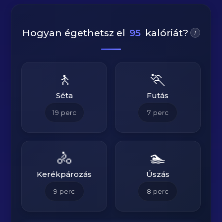
Hogyan égethetsz el
95
kalóriát?
i
🚶
🏃
Séta
Futás
19
perc
7
perc
🚴
🏊
Kerékpározás
Úszás
9
perc
8
perc