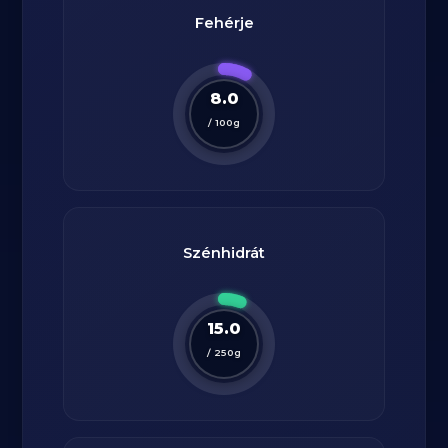
Fehérje
8.0
/
100
g
Szénhidrát
15.0
/
250
g