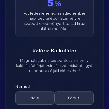
5
%
-ot fedez jelenleg az átlag ember
napi beviteléből. Személyre
szabott eredményért töltsd ki az
alábbi mezőket!
Kalória Kalkulátor
Megmutatjuk neked pontosan mennyi
kalóriát, fehérjét, zsírt, és szénhidrátot egyél
naponta a céljaid eléréséhez!
Nemed
Nő 👩
Férfi 👨