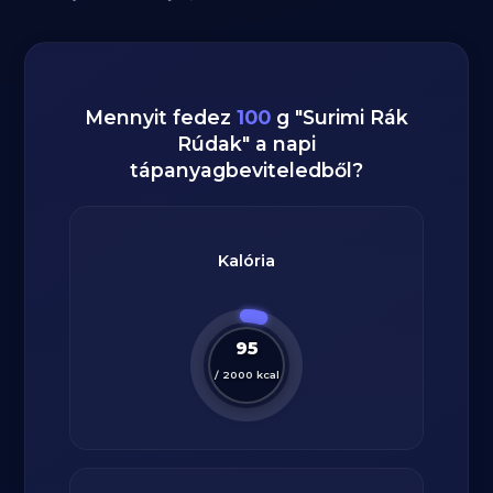
Mennyit fedez
100
g
"
Surimi Rák
Rúdak
" a napi
tápanyagbeviteledből?
Kalória
95
/
2000
kcal