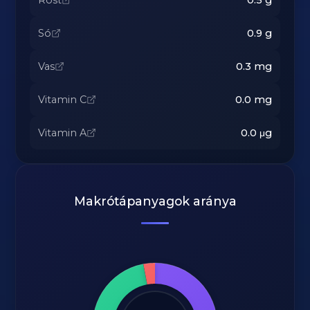
Rost
0.5
g
Só
0.9
g
Vas
0.3
mg
Vitamin C
0.0
mg
Vitamin A
0.0
μg
Makrótápanyagok aránya