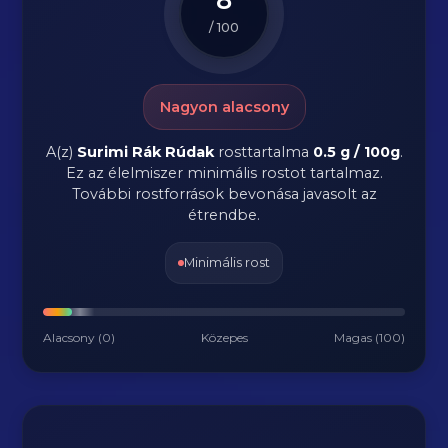
/ 100
Nagyon alacsony
A(z)
Surimi Rák Rúdak
rosttartalma
0.5 g / 100g
.
Ez az élelmiszer minimális rostot tartalmaz.
További rostforrások bevonása javasolt az
étrendbe.
Minimális rost
Alacsony (0)
Közepes
Magas (100)