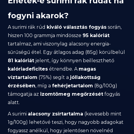
Ehetek-e surimi rák rudat ha
fogyni akarok?
A surimi rák rúd
kiváló választás fogyás
során,
hiszen 100 grammja mindössze
95 kalóriát
tartalmaz, ami viszonylag alacsony energia-
sűrűségű étel. Egy átlagos adag (85g) körülbelül
81 kalóriát
jelent, így könnyen beilleszthető
kalóriadeficites
étrendbe. A
magas
víztartalom
(75%) segít a
jóllakottság
érzésében
, míg a
fehérjetartalom
(8g/100g)
támogatja az
izomtömeg megőrzését
fogyás
alatt.
A surimi
alacsony zsírtartalma
(kevesebb mint
1g/100g) lehetővé teszi, hogy nagyobb adagokat
fogyassz anélkül, hogy jelentősen növelnéd