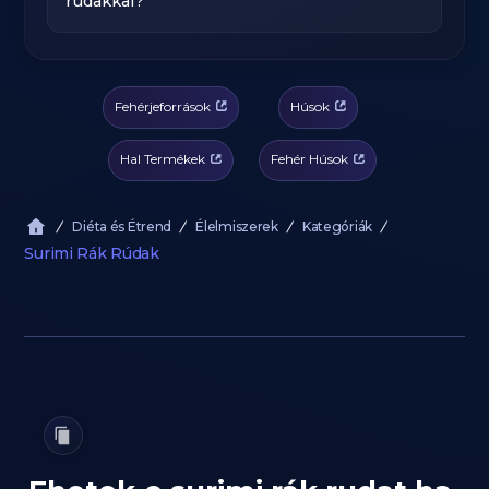
rudakkal?
Fehérjeforrások
Húsok
Hal Termékek
Fehér Húsok
Diéta és Étrend
Élelmiszerek
Kategóriák
Surimi Rák Rúdak