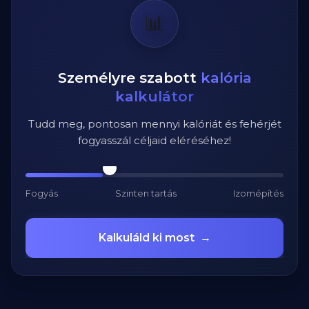
📊
Személyre szabott
kalória
kalkulátor
Tudd meg, pontosan mennyi kalóriát és fehérjét
fogyasszál céljaid eléréséhez!
Fogyás
Szinten tartás
Izomépítés
Kalkuláld ki most
→