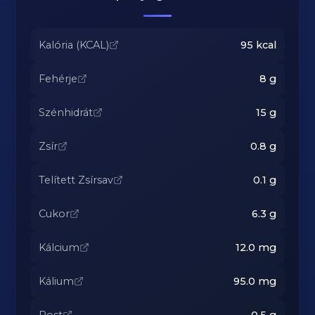
Kalória (KCAL)
95
kcal
Fehérje
8
g
Szénhidrát
15
g
Zsír
0.8
g
Telített Zsírsav
0.1
g
Cukor
6.3
g
Kálcium
12.0
mg
Kálium
95.0
mg