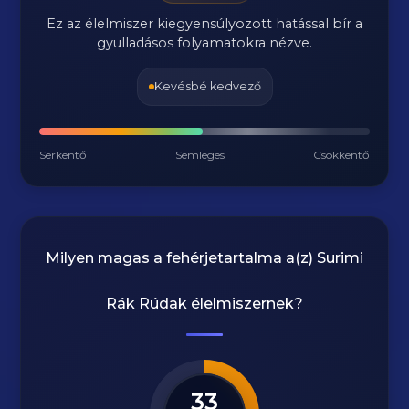
Ez az élelmiszer kiegyensúlyozott hatással bír a
gyulladásos folyamatokra nézve.
Kevésbé kedvező
Serkentő
Semleges
Csökkentő
Milyen magas a fehérjetartalma a(z)
Surimi
Rák Rúdak
élelmiszernek?
33