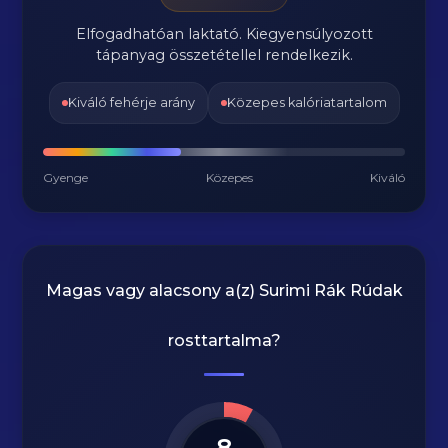
Elfogadhatóan laktató. Kiegyensúlyozott
tápanyag összetétellel rendelkezik.
Kiváló fehérje arány
Közepes kalóriatartalom
Gyenge
Közepes
Kiváló
Magas vagy alacsony a(z) Surimi Rák Rúdak
rosttartalma?
8