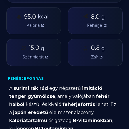
🔥
🥩
95.0
8.0
kcal
g
Kalória
Fehérje
🥔
15.0
🫒
0.8
g
g
Szénhidrát
Zsír
FEHÉRJEFORRÁS
A
surimi rák rúd
egy népszerű
imitáció
tenger gyümölcse
, amely valójában
fehér
halból
készül és kiváló
fehérjeforrás
lehet. Ez
a
japán eredetű
élelmiszer alacsony
kalóriatartalmú
és gazdag
B-vitaminokban
,
különösen
B12-vitaminban
.