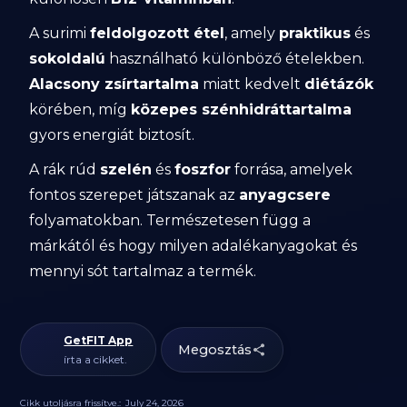
A surimi
feldolgozott étel
, amely
praktikus
és
sokoldalú
használható különböző ételekben.
Alacsony zsírtartalma
miatt kedvelt
diétázók
körében, míg
közepes szénhidráttartalma
gyors energiát biztosít.
A rák rúd
szelén
és
foszfor
forrása, amelyek
fontos szerepet játszanak az
anyagcsere
folyamatokban. Természetesen függ a
márkától és hogy milyen adalékanyagokat és
mennyi sót tartalmaz a termék.
GetFIT App
Megosztás
írta a cikket.
Cikk utoljásra frissítve.:
July 24, 2026