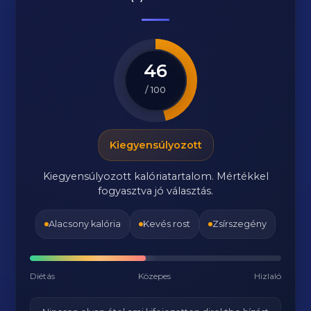
46
/ 100
Kiegyensúlyozott
Kiegyensúlyozott kalóriatartalom. Mértékkel
fogyasztva jó választás.
Alacsony kalória
Kevés rost
Zsírszegény
Diétás
Közepes
Hizlaló