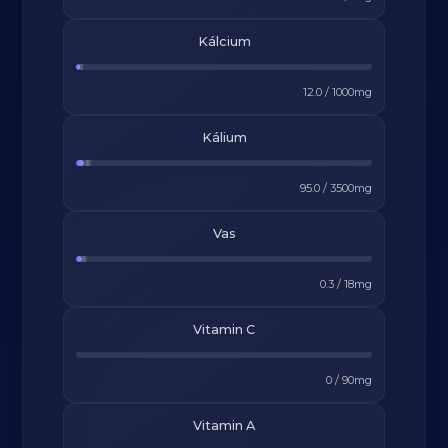
Kálcium
12.0
/
1000
mg
Kálium
95.0
/
3500
mg
Vas
0.3
/
18
mg
Vitamin C
0
/
90
mg
Vitamin A