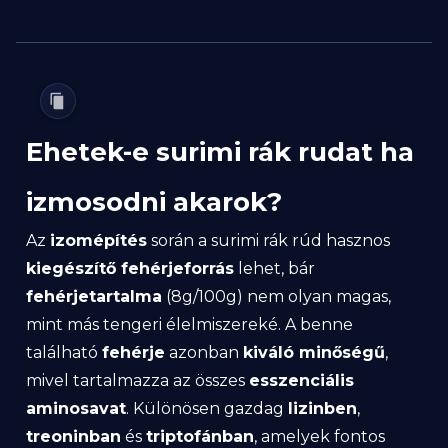
Ehetek-e surimi rák rudat ha
izmosodni akarok?
Az
izomépítés
során a surimi rák rúd hasznos
kiegészítő fehérjeforrás
lehet, bár
fehérjetartalma
(8g/100g) nem olyan magas,
mint más tengeri élelmiszereké. A benne
található
fehérje
azonban
kiváló minőségű
,
mivel tartalmazza az összes
esszenciális
aminosavat
. Különösen gazdag
lizinben
,
treoninban
és
triptofánban
, amelyek fontos