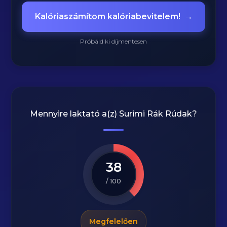
Kalóriaszámítom kalóriabevitelem!
→
Próbáld ki díjmentesen
Mennyire laktató a(z)
Surimi Rák Rúdak
?
38
/ 100
Megfelelően