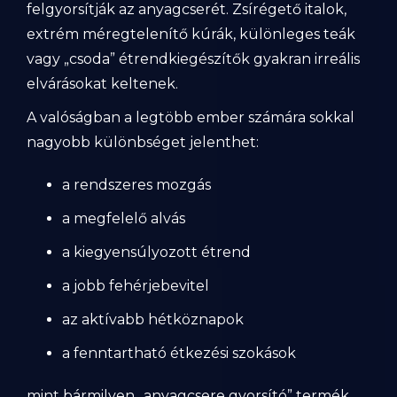
felgyorsítják az anyagcserét. Zsírégető italok,
extrém méregtelenítő kúrák, különleges teák
vagy „csoda” étrendkiegészítők gyakran irreális
elvárásokat keltenek.
A valóságban a legtöbb ember számára sokkal
nagyobb különbséget jelenthet:
a rendszeres mozgás
a megfelelő alvás
a kiegyensúlyozott étrend
a jobb fehérjebevitel
az aktívabb hétköznapok
a fenntartható étkezési szokások
mint bármilyen „anyagcsere gyorsító” termék.