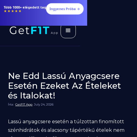
Több 1000+ elégedett tag
Ingyenes Próba →
★★★★★
Ne Edd Lassú Anyagcsere
Esetén Ezeket Az Ételeket
és Italokat!
Írta:
GetFIT App
July 24, 2026
Lassú anyagcsere esetén a túlzottan finomított
szénhidrátok és alacsony tápértékű ételek nem