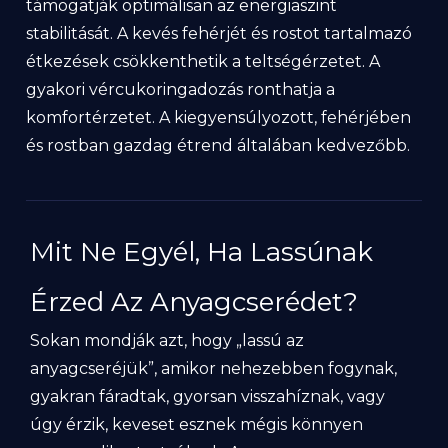
támogatják optimálisan az energiaszint
stabilitását. A kevés fehérjét és rostot tartalmazó
étkezések csökkenthetik a teltségérzetet. A
gyakori vércukoringadozás ronthatja a
komfortérzetet. A kiegyensúlyozott, fehérjében
és rostban gazdag étrend általában kedvezőbb.
Mit Ne Egyél, Ha Lassúnak
Érzed Az Anyagcserédet?
Sokan mondják azt, hogy „lassú az
anyagcseréjük”, amikor nehezebben fogynak,
gyakran fáradtak, gyorsan visszahíznak, vagy
úgy érzik, keveset esznek mégis könnyen