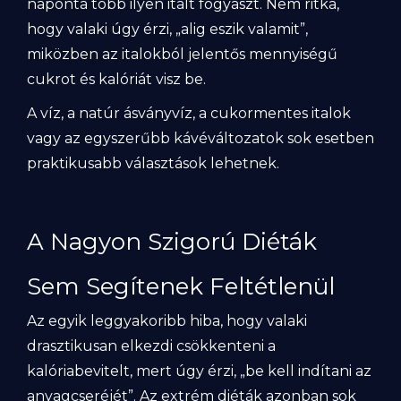
naponta több ilyen italt fogyaszt. Nem ritka,
hogy valaki úgy érzi, „alig eszik valamit”,
miközben az italokból jelentős mennyiségű
cukrot és kalóriát visz be.
A víz, a natúr ásványvíz, a cukormentes italok
vagy az egyszerűbb kávéváltozatok sok esetben
praktikusabb választások lehetnek.
A Nagyon Szigorú Diéták
Sem Segítenek Feltétlenül
Az egyik leggyakoribb hiba, hogy valaki
drasztikusan elkezdi csökkenteni a
kalóriabevitelt, mert úgy érzi, „be kell indítani az
anyagcseréjét”. Az extrém diéták azonban sok