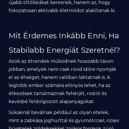
újabb tiltólistákat keresnek, hanem az, hogy
fokozatosan aktívabb életmódot alakítanak ki.
Mit Érdemes Inkább Enni, Ha
Stabilabb Energiát Szeretnél?
Azok az étrendek működnek hosszabb távon
jobban, amelyek nem csak rövid időre nyomják
el az éhséget, hanem valóban laktatnak is. A
legtöbb ember számára előnyös lehet, ha az
étkezések tartalmaznak fehérjét, rostot és
kevésbé feldolgozott alapanyagokat.
Sokaknál beválnak például az olyan ételek,
mint a zabkása joghurttal és gyümölccsel, rizses
húsételek zöldségekkel, tojásos fogások, túró,