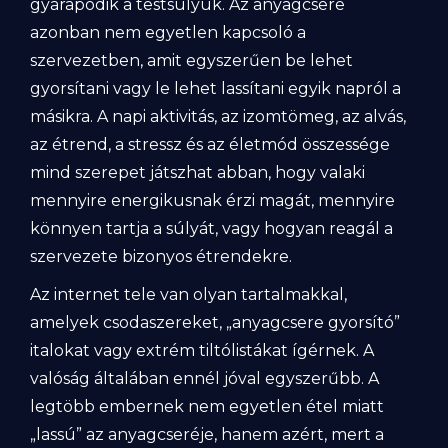
gyarapodik a testsúlyuk. Az anyagcsere
azonban nem egyetlen kapcsoló a
szervezetben, amit egyszerűen be lehet
gyorsítani vagy le lehet lassítani egyik napról a
másikra. A napi aktivitás, az izomtömeg, az alvás,
az étrend, a stressz és az életmód összessége
mind szerepet játszhat abban, hogy valaki
mennyire energikusnak érzi magát, mennyire
könnyen tartja a súlyát, vagy hogyan reagál a
szervezete bizonyos étrendekre.
Az internet tele van olyan tartalmakkal,
amelyek csodaszereket, „anyagcsere gyorsító”
italokat vagy extrém tiltólistákat ígérnek. A
valóság általában ennél jóval egyszerűbb. A
legtöbb embernek nem egyetlen étel miatt
„lassú” az anyagcseréje, hanem azért, mert a