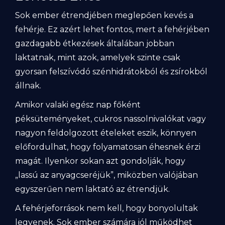
Sok ember étrendjében meglepően kevés a
fehérje. Ez azért lehet fontos, mert a fehérjében
gazdagabb étkezések általában jobban
laktatnak, mint azok, amelyek szinte csak
gyorsan felszívódó szénhidrátokból és zsírokból
állnak.
Amikor valaki egész nap főként
péksüteményeket, cukros nassolnivalókat vagy
nagyon feldolgozott ételeket eszik, könnyen
előfordulhat, hogy folyamatosan éhesnek érzi
magát. Ilyenkor sokan azt gondolják, hogy
„lassú az anyagcseréjük”, miközben valójában
egyszerűen nem laktató az étrendjük.
A fehérjeforrások nem kell, hogy bonyolultak
legyenek. Sok ember számára jól működhet