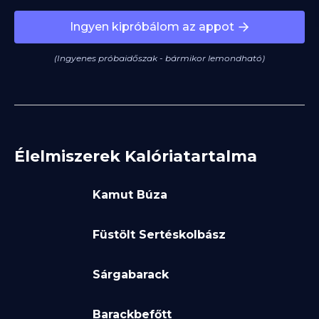
Ingyen kipróbálom az appot
(Ingyenes próbaidőszak - bármikor lemondható)
Élelmiszerek Kalóriatartalma
Kamut Búza
Füstölt Sertéskolbász
Sárgabarack
Barackbefőtt