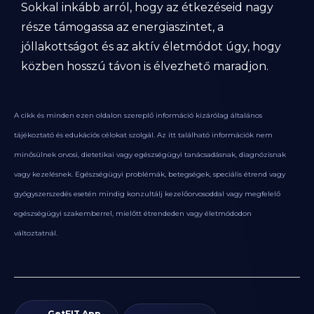
Sokkal inkább arról, hogy az étkezéseid nagy
része támogassa az energiaszintet, a
jóllakottságot és az aktív életmódot úgy, hogy
közben hosszú távon is élvezhető maradjon.
A cikk és minden ezen oldalon szereplő információ kizárólag általános
tájékoztató és edukációs célokat szolgál. Az itt található információk nem
minősülnek orvosi, dietetikai vagy egészségügyi tanácsadásnak, diagnózisnak
vagy kezelésnek. Egészségügyi problémák, betegségek, speciális étrend vagy
gyógyszerszedés esetén mindig konzultálj kezelőorvosoddal vagy megfelelő
egészségügyi szakemberrel, mielőtt étrendeden vagy életmódodon
változtatnál.
GetFIT App