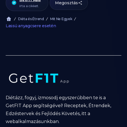
Megosztás
írta a cikket.
Diéta és Étrend
Mit Ne Egyek
Lassú anyagcsere esetén
Diétázz, fogyj, izmosodj egyszerűbben te is a
GetFIT App segítségével! Receptek, Étrendek,
Edzéstervek és Fejlődés Követés, itt a
webalkalmazásunkban.