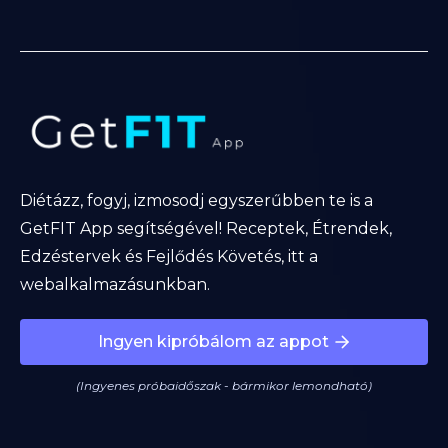
Diétázz, fogyj, izmosodj egyszerűbben te is a
GetFIT App segítségével! Receptek, Étrendek,
Edzéstervek és Fejlődés Követés, itt a
webalkalmazásunkban.
Ingyen kipróbálom az appot
(Ingyenes próbaidőszak - bármikor lemondható)