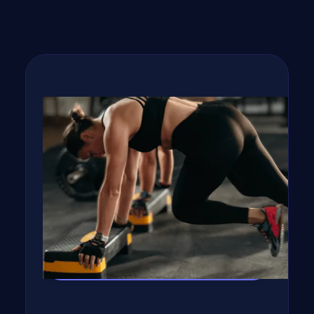
Ne Edd Fáradtság Esetén Ezeket Az
Ételeket és Italokat!
Cikk megnyitása →
Fogyj, izmosodj te is a
GetFIT App-al!
Kalória és tápanyag terv, több száz recept,
edzés vár rád appunkban - kattints a
gombra, rakjuk össze tervedet!
Kipróbálom az appot! →