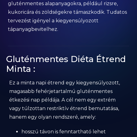
gluténmentes alapanyagokra, például rizsre,
kukoricára és zöldségekre támaszkodik. Tudatos
tervezést igényel a kiegyensúlyozott
tápanyagbevitelhez.
Gluténmentes Diéta Étrend
Minta :
Ez a minta napi étrend egy kiegyensúlyozott,
magasabb fehérjetartalmú gluténmentes
étkezési nap példája. A cél nem egy extrém
vagy túlzottan restriktív étrend bemutatása,
hanem egy olyan rendszeré, amely:
hosszú távon is fenntartható lehet