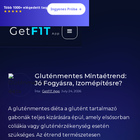
Több 1000+ elégedett tag
Ingyenes Próba →
★★★★★
Gluténmentes Mintaétrend:
Jó Fogyásra, Izomépítésre?
Írta:
GetFIT App
July 24, 2026
A gluténmentes diéta a glutént tartalmazó
gabonák teljes kizárására épül, amely elsősorban
cöliákia vagy gluténérzékenység esetén
szükséges. Az étrend természetesen