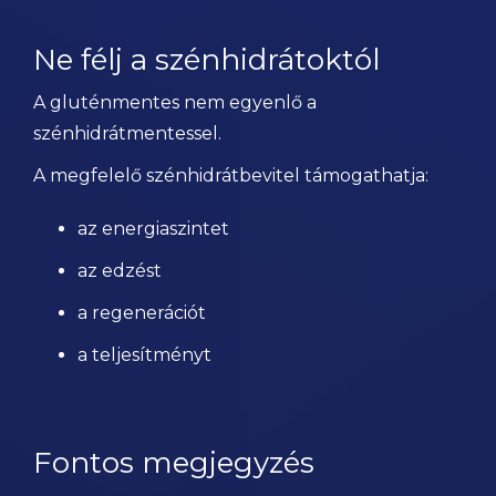
Ne félj a szénhidrátoktól
A gluténmentes nem egyenlő a
szénhidrátmentessel.
A megfelelő szénhidrátbevitel támogathatja:
az energiaszintet
az edzést
a regenerációt
a teljesítményt
Fontos megjegyzés