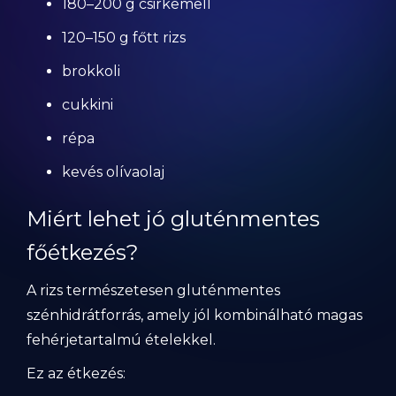
180–200 g csirkemell
120–150 g főtt rizs
brokkoli
cukkini
répa
kevés olívaolaj
Miért lehet jó gluténmentes
főétkezés?
A rizs természetesen gluténmentes
szénhidrátforrás, amely jól kombinálható magas
fehérjetartalmú ételekkel.
Ez az étkezés: