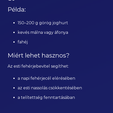
Példa:
150–200 g görög joghurt
kevés málna vagy áfonya
fahéj
Miért lehet hasznos?
Az esti fehérjebevitel segíthet:
a napi fehérjecél elérésében
az esti nassolás csökkentésében
a telítettség fenntartásában