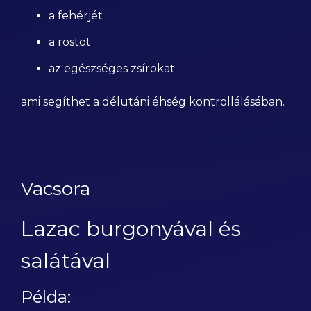
a fehérjét
a rostot
az egészséges zsírokat
ami segíthet a délutáni éhség kontrollálásában.
Vacsora
Lazac burgonyával és
salátával
Példa: