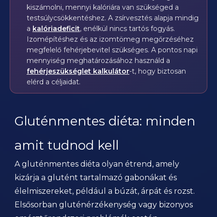
kiszámolni, mennyi kalóriára van szükséged a
testsúlycsökkentéshez. A zsírvesztés alapja mindig
a
kalóriadeficit
, enélkül nincs tartós fogyás.
Izomépítéshez és az izomtömeg megőrzéséhez
megfelelő fehérjebevitel szükséges. A pontos napi
mennyiség meghatározásához használd a
fehérjeszükséglet kalkulátor
-t, hogy biztosan
elérd a céljaidat.
Gluténmentes diéta: minden
amit tudnod kell
A gluténmentes diéta olyan étrend, amely
kizárja a glutént tartalmazó gabonákat és
élelmiszereket, például a búzát, árpát és rozst.
Elsősorban gluténérzékenység vagy bizonyos