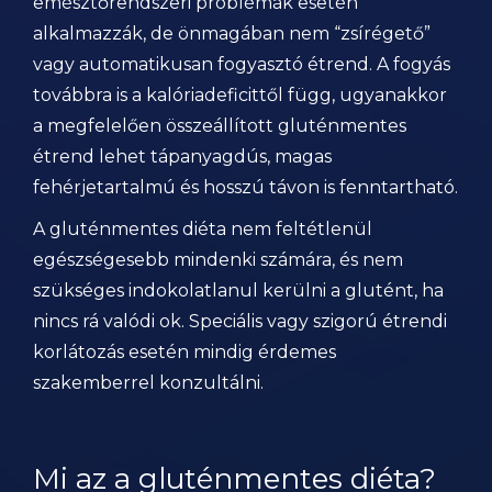
emésztőrendszeri problémák esetén
alkalmazzák, de önmagában nem “zsírégető”
vagy automatikusan fogyasztó étrend. A fogyás
továbbra is a kalóriadeficittől függ, ugyanakkor
a megfelelően összeállított gluténmentes
étrend lehet tápanyagdús, magas
fehérjetartalmú és hosszú távon is fenntartható.
A gluténmentes diéta nem feltétlenül
egészségesebb mindenki számára, és nem
szükséges indokolatlanul kerülni a glutént, ha
nincs rá valódi ok. Speciális vagy szigorú étrendi
korlátozás esetén mindig érdemes
szakemberrel konzultálni.
Mi az a gluténmentes diéta?