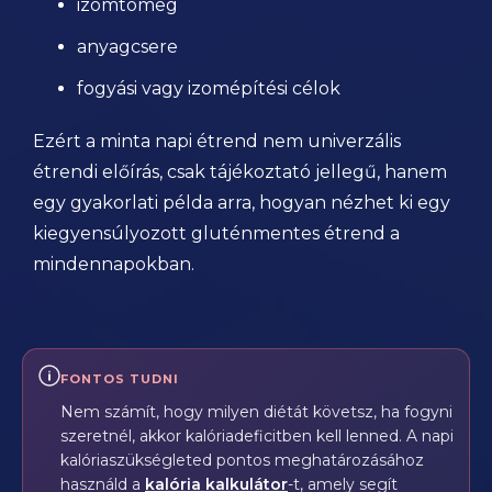
izomtömeg
anyagcsere
fogyási vagy izomépítési célok
Ezért a minta napi étrend nem univerzális
étrendi előírás, csak tájékoztató jellegű, hanem
egy gyakorlati példa arra, hogyan nézhet ki egy
kiegyensúlyozott gluténmentes étrend a
mindennapokban.
FONTOS TUDNI
Nem számít, hogy milyen diétát követsz, ha fogyni
szeretnél, akkor kalóriadeficitben kell lenned. A napi
kalóriaszükségleted pontos meghatározásához
használd a
kalória kalkulátor
-t, amely segít