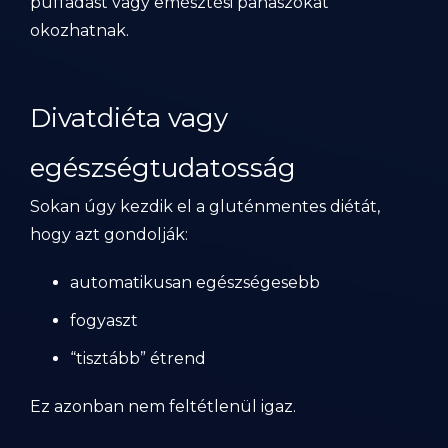
puffadást vagy emésztési panaszokat
okozhatnak.
Divatdiéta vagy
egészségtudatosság
Sokan úgy kezdik el a gluténmentes diétát,
hogy azt gondolják:
automatikusan egészségesebb
fogyaszt
“tisztább” étrend
Ez azonban nem feltétlenül igaz.