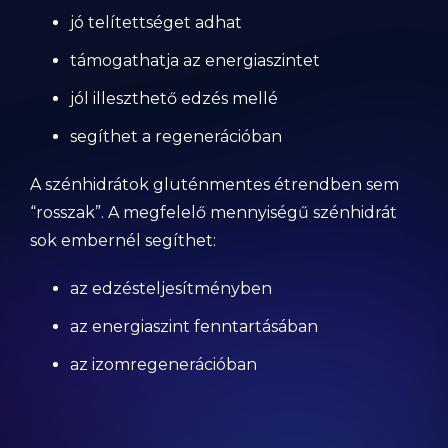
jó telítettséget adhat
támogathatja az energiaszintet
jól illeszthető edzés mellé
segíthet a regenerációban
A szénhidrátok gluténmentes étrendben sem
“rosszak”. A megfelelő mennyiségű szénhidrát
sok embernél segíthet:
az edzésteljesítményben
az energiaszint fenntartásában
az izomregenerációban