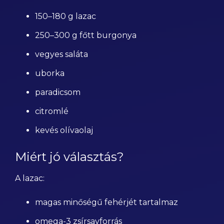
150–180 g lazac
250–300 g főtt burgonya
vegyes saláta
uborka
paradicsom
citromlé
kevés olívaolaj
Miért jó választás?
A lazac:
magas minőségű fehérjét tartalmaz
omega-3 zsírsavforrás