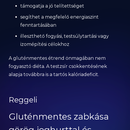
támogatja a jó telítettséget
segíthet a megfelelő energiaszint
fenntartásában
illeszthető fogyási, testsúlytartási vagy
izomépítési célokhoz
A gluténmentes étrend önmagában nem
fogyasztó diéta. A testzsír csökkentésének
alapja továbbra is a tartós kalóriadeficit.
Reggeli
Gluténmentes zabkása
görög joghurttal és