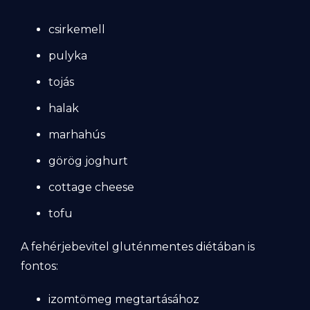
csirkemell
pulyka
tojás
halak
marhahús
görög joghurt
cottage cheese
tofu
A fehérjebevitel gluténmentes diétában is
fontos:
izomtömeg megtartásához