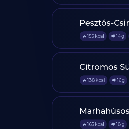
Pesztós-Csi
🔥
155
kcal
🥩
14
g
Citromos S
🔥
138
kcal
🥩
16
g
Marhahúsos
🔥
165
kcal
🥩
18
g