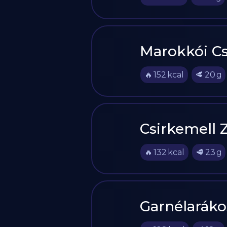
Marokkói Cs
🔥
152
kcal
🥩
20
g
Csirkemell 
🔥
132
kcal
🥩
23
g
Garnélaráko