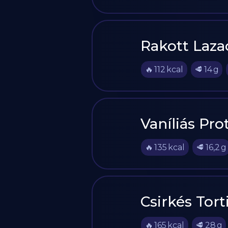
Rakott Laza
🔥
112
kcal
🥩
14
g
Vaníliás Prot
🔥
135
kcal
🥩
16,2
g
Csirkés Tor
🔥
165
kcal
🥩
28
g