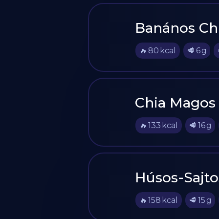
Banános Ch
🔥
80
kcal
🥩
6
g
Chia Magos
🔥
133
kcal
🥩
16
g
Húsos-Sajto
🔥
158
kcal
🥩
15
g