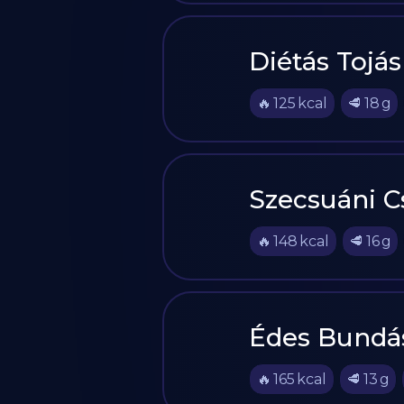
Diétás Tojá
🔥
125
kcal
🥩
18
g
Szecsuáni Cs
🔥
148
kcal
🥩
16
g
Édes Bundá
🔥
165
kcal
🥩
13
g