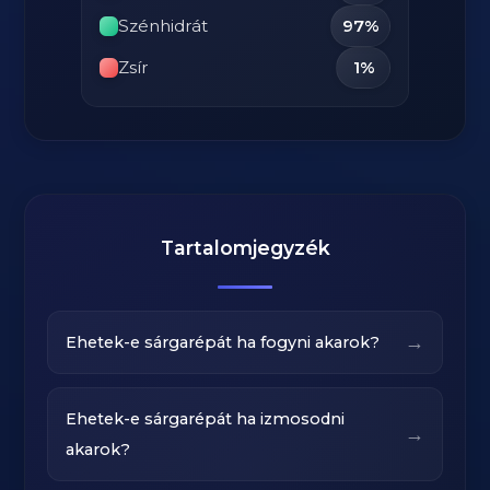
Szénhidrát
97%
Zsír
1%
Tartalomjegyzék
→
Ehetek-e sárgarépát ha fogyni akarok?
Ehetek-e sárgarépát ha izmosodni
→
akarok?