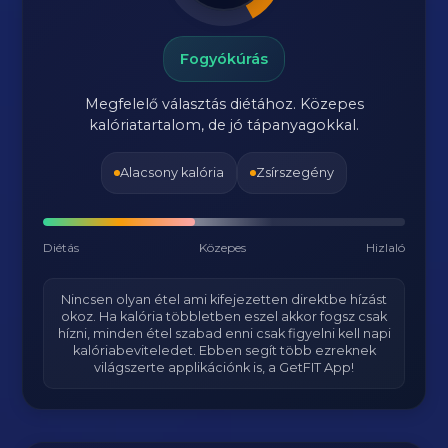
Fogyókúrás
Megfelelő választás diétához. Közepes
kalóriatartalom, de jó tápanyagokkal.
Alacsony kalória
Zsírszegény
Diétás
Közepes
Hizlaló
Nincsen olyan étel ami kifejezetten direktbe hízást
okoz. Ha kalória többletben eszel akkor fogsz csak
hízni, minden étel szabad enni csak figyelni kell napi
kalóriabeviteledet. Ebben segít több ezreknek
világszerte applikációnk is, a GetFIT App!