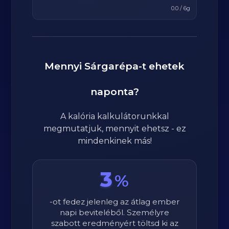
0.0
/
6
g
Mennyi
Sárgarépa
-t ehetek
naponta?
A kalória kalkulátorunkkal
megmutatjuk, mennyit ehetsz - ez
mindenkinek más!
3
%
-ot fedez jelenleg az átlag ember
napi beviteléből. Személyre
szabott eredményért töltsd ki az