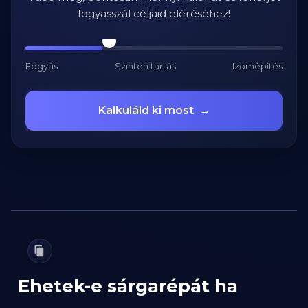
fogyasszál céljaid eléréséhez!
Fogyás
Szinten tartás
Izomépítés
Kalkuláld ki most
→
Ehetek-e sárgarépát ha