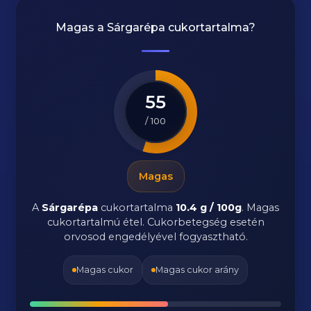
Magas a
Sárgarépa
cukortartalma?
55
/ 100
Magas
A
Sárgarépa
cukortartalma
10.4 g / 100g
. Magas
cukortartalmú étel. Cukorbetegség esetén
orvosod engedélyével fogyasztható.
Magas cukor
Magas cukor arány