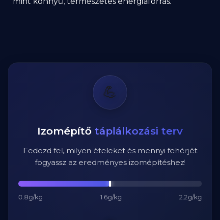
mint könnyű, természetes energiaforrás.
💪
Izomépítő
táplálkozási terv
Fedezd fel, milyen ételeket és mennyi fehérjét
fogyassz az eredményes izomépítéshez!
0.8g/kg
1.6g/kg
2.2g/kg