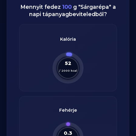
Mennyit fedez
100
g
"
Sárgarépa
" a
napi tápanyagbeviteledből?
Kalória
52
/
2000
kcal
Fehérje
0.3