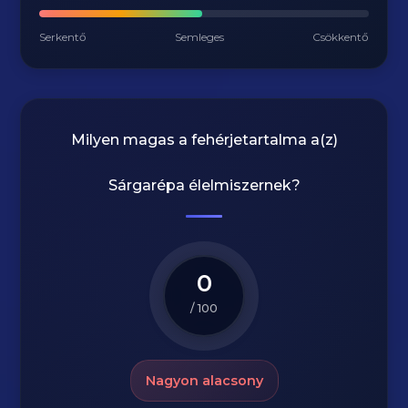
Serkentő
Semleges
Csökkentő
Milyen magas a fehérjetartalma a(z)
Sárgarépa
élelmiszernek?
0
/ 100
Nagyon alacsony