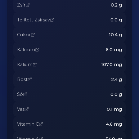
Zsír
0.2
g
Telített Zsírsav
0.0
g
Cukor
10.4
g
Kálcium
6.0
mg
Kálium
107.0
mg
Rost
2.4
g
Só
0.0
g
Vas
0.1
mg
Vitamin C
4.6
mg