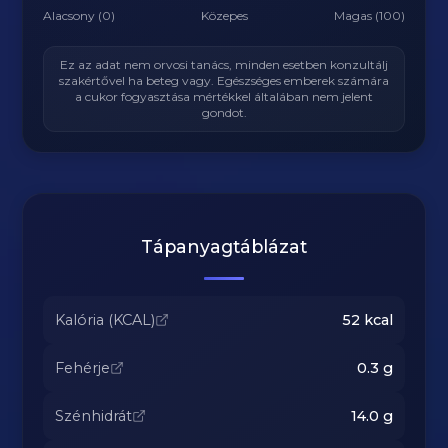
Alacsony (0)
Közepes
Magas (100)
Ez az adat nem orvosi tanács, minden esetben konzultálj
szakértővel ha beteg vagy. Egészséges emberek számára
a cukor fogyasztása mértékkel általában nem jelent
gondot.
Tápanyagtáblázat
Kalória (KCAL)
52
kcal
Fehérje
0.3
g
Szénhidrát
14.0
g