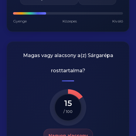
Gyenge
Közepes
Kiváló
Magas vagy alacsony a(z) Sárgarépa
rosttartalma?
15
/ 100
Nagyon alacsony