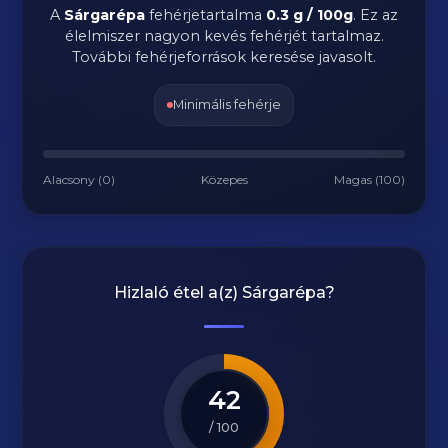
A
Sárgarépa
fehérjetartalma
0.3 g / 100g
. Ez az
élelmiszer nagyon kevés fehérjét tartalmaz.
További fehérjeforrások keresése javasolt.
Minimális fehérje
Alacsony (0)
Közepes
Magas (100)
Hizlaló étel a(z)
Sárgarépa
?
42
/ 100