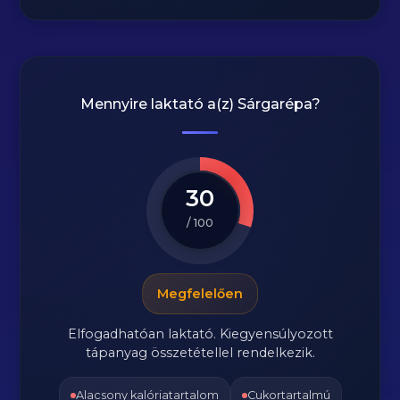
Mennyire laktató a(z)
Sárgarépa
?
30
/ 100
Megfelelően
Elfogadhatóan laktató. Kiegyensúlyozott
tápanyag összetétellel rendelkezik.
Alacsony kalóriatartalom
Cukortartalmú