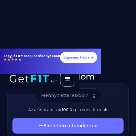
Sárgarépa -
14 nap ingyenes - csatlakozz!
Ingyenes Próba →
★★★★★
Tápanyagok és
Kalóriatartalom
g
Az alábbi adatok
100.0
g
-ra vonatkoznak.
Elmentem étrendembe