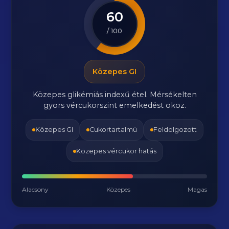
60
/ 100
Közepes GI
Közepes glikémiás indexű étel. Mérsékelten
gyors vércukorszint emelkedést okoz.
Közepes GI
Cukortartalmú
Feldolgozott
Közepes vércukor hatás
Alacsony
Közepes
Magas