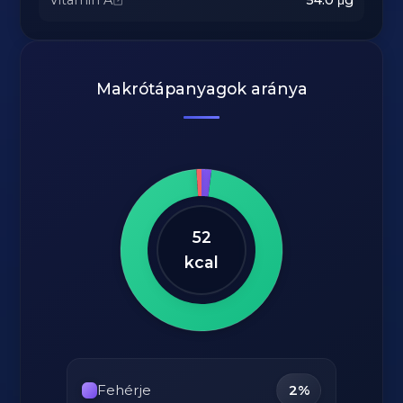
Vitamin A
54.0
μg
Makrótápanyagok aránya
52
kcal
Fehérje
2%