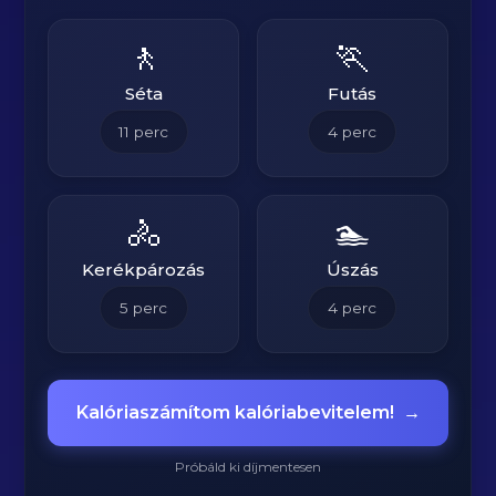
🚶
🏃
Séta
Futás
11
perc
4
perc
🚴
🏊
Kerékpározás
Úszás
5
perc
4
perc
Kalóriaszámítom kalóriabevitelem!
→
Próbáld ki díjmentesen