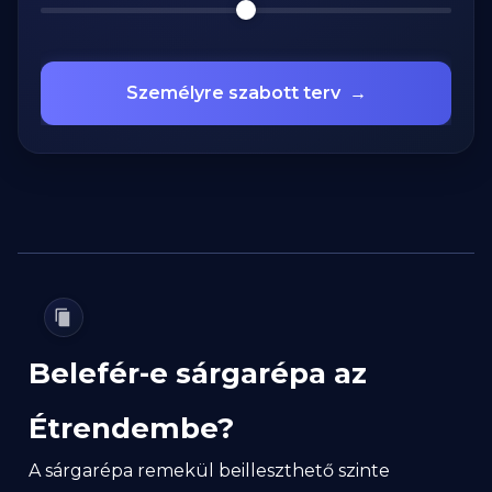
Személyre szabott terv
→
Belefér-e sárgarépa az
Étrendembe?
A sárgarépa remekül beilleszthető szinte