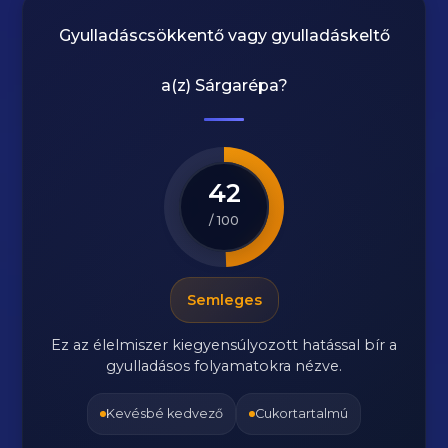
Gyulladáscsökkentő vagy gyulladáskeltő
a(z)
Sárgarépa
?
42
/ 100
Semleges
Ez az élelmiszer kiegyensúlyozott hatással bír a
gyulladásos folyamatokra nézve.
Kevésbé kedvező
Cukortartalmú