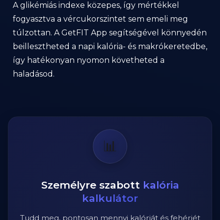
A glikémiás indexe közepes, így mértékkel
fogyasztva a vércukorszintet sem emeli meg
túlzottan. A GetFIT App segítségével könnyedén
beillesztheted a napi kalória- és makrókeretedbe,
így hatékonyan nyomon követheted a
haladásod.
📊
Személyre szabott
kalória
kalkulátor
Tudd meg, pontosan mennyi kalóriát és fehérjét