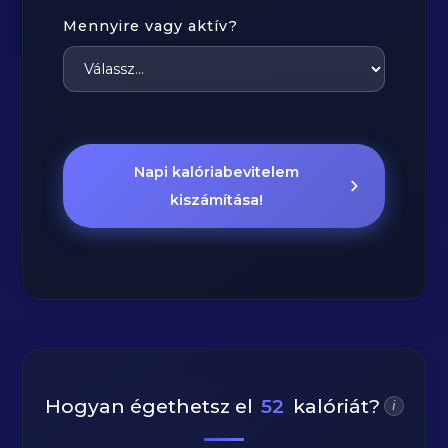
Mennyire vagy aktív?
Napi kalóriabevitelem
kiszámítása!
Hogyan égethetsz el
52
kalóriát?
i