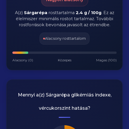
A(z)
Sárgarépa
rosttartalma
2.4 g / 100g
.
Ez az
élelmiszer minimális rostot tartalmaz. További
rostforrások bevonása javasolt az étrendbe.
Alacsony rosttartalom
Alacsony (0)
Közepes
Magas (100)
Mennyi a(z)
Sárgarépa
glikémiás indexe,
vércukorszint hatása?