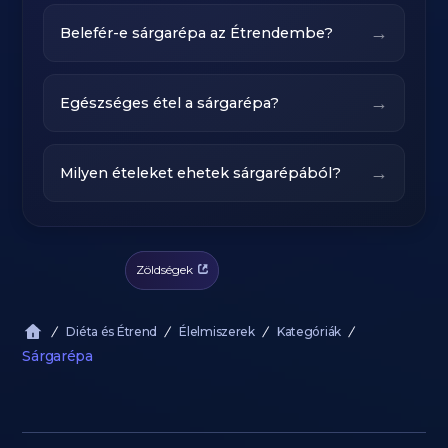
→
Belefér-e sárgarépa az Étrendembe?
→
Egészséges étel a sárgarépa?
→
Milyen ételeket ehetek sárgarépából?
Zöldségek
Diéta és Étrend
Élelmiszerek
Kategóriák
Sárgarépa