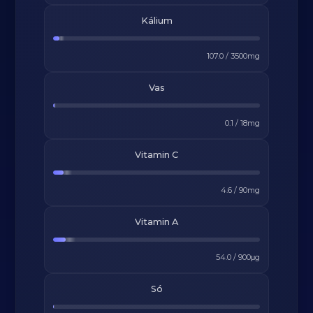
Kálium
107.0
/
3500
mg
Vas
0.1
/
18
mg
Vitamin C
4.6
/
90
mg
Vitamin A
54.0
/
900
μg
Só