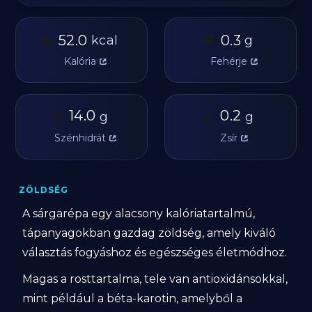
🔥
🥩
52.0
0.3
kcal
g
Kalória
Fehérje
🥔
14.0
🫒
0.2
g
g
Szénhidrát
Zsír
ZÖLDSÉG
A sárgarépa egy alacsony kalóriatartalmú,
tápanyagokban gazdag zöldség, amely kiváló
választás fogyáshoz és egészséges életmódhoz.
Magas a rosttartalma, tele van antioxidánsokkal,
mint például a béta-karotin, amelyből a