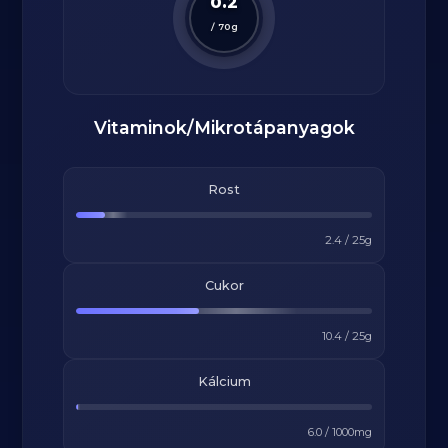
0.2
/
70
g
Vitaminok/Mikrotápanyagok
Rost
2.4
/
25
g
Cukor
10.4
/
25
g
Kálcium
6.0
/
1000
mg