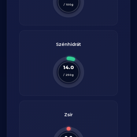
/
100
g
Szénhidrát
14.0
/
250
g
Zsír